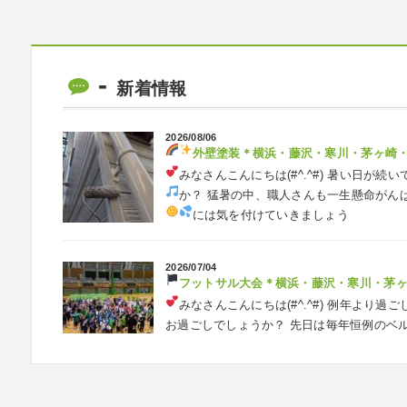
新着情報
2026/08/06
外壁塗装
＊横浜・藤沢・寒川・茅ヶ崎
みなさんこんにちは(#^.^#)
暑い日が続い
か？ 猛暑の中、職人さんも一生懸命がん
には気を付けていきましょう
2026/07/04
フットサル大会
＊横浜・藤沢・寒川・茅
みなさんこんにちは(#^.^#)
例年より過ご
お過ごしでしょうか？ 先日は毎年恒例のベ
ました
普段運動する機会が少ないの
2026/05/31