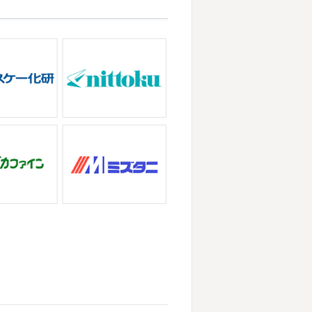
っている時からチクチクするなと思っ
に2026年も1か月半がたとうとして
ンクイが大量発生している ...
ろしくお願いいたします
先日は神奈
積もっていて子供たちは大 ...
が立て込みブログ更新出来ずでした
田原・茅ヶ崎外壁塗装専門店＊
事一発目は こちらへ ？？？ どこだ
喜び申し上げます。 平素は格別のご
でヨガからのスタート
最高 ...
、株式会社大野建装では年末年始の休
ていただきます。 皆様には大変 ...
店＊
ぶりのサーフブログです
営業部長もお
崎・小田原外壁塗装専門店＊
ビスタでストレッチ
今日ははおちゃん
ザが大流行していますが体調など崩し
パなにしてるのかな～
は ...
の湘南の虎こと島村さんが本社にいら
ー契約の更新をお ...
＊
りのヨガへ
ちょっとご無沙汰のヨガで
・小田原外壁塗装専門店＊
ちゃんも日に日に上達しています♡
なって過ごしやすい陽気になってきま