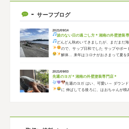
ベルマーレ
＊横浜・藤沢・寒川・茅
みなさんこんにちは(#^.^#)
先日は試合の
サーフブログ
ようと思います
今シーズン初の応援(*^▽
も会えました
今シーズンもよろしく
2021/09/14
波のない日の過ごし方
＊湘南の外壁塗装
2026/05/02
どんどん秋めいてきましたが、まだまだ
自転車
＊横浜・藤沢・寒川・茅ヶ崎・
ので、サップ日和でした
サップやボー
みなさんこんにちは
ＧＷはいかがお過
解体…
来年はコロナがおさまって夏を
公園で自転車の練習に行ってきました
今
車に興味を示さなかったのですが、お友達の影
2021/09/03
先週のヨガ＊湘南の外壁塗装専門店＊
2026/02/26
先週のヨガ
はい、可愛い～
ダウンド
3連休
＊横浜・藤沢・寒川・茅ヶ崎・小田
に
伸ばしてる後ろに、はおちゃんが積
こんにちは♡ 今週は3連休明けからのスター
生の息子さんも
先生2人抱っこすご
しでしたでしょうか？ 私は息子のサッカー
きました
暖かくなると思っていたら、強風で
2021/09/02
大量発生!!!＊湘南の外壁塗装専門店＊
2026/02/12
夏休みが終わったと思ったら、急に寒く
2026
初雪
＊横浜・藤沢・寒川・小田原