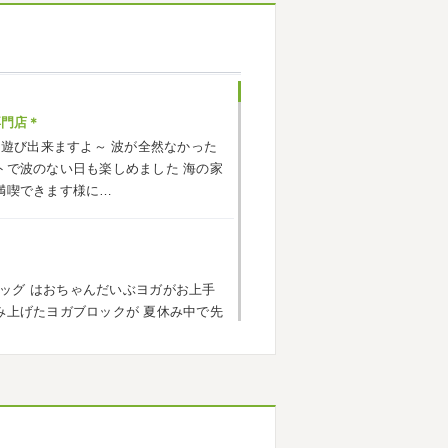
ヶ崎・小田原外壁塗装専門店＊
応援に行ったのでその時の写真を載せ
^*) 弊社の新しい担当のキクチさんに
お願いいたします
専門店＊
海遊び出来ますよ～
波が全然なかった
小田原外壁塗装専門店＊
トで波のない日も楽しめました
海の家
ごしですか？ 先日は娘と海沿いにある
満喫できます様に…
まではキックボード派だったので自転
響で欲しいとお願いされたので ...
ッグ
はおちゃんだいぶヨガがお上手
原外壁塗装専門店＊
み上げたヨガブロックが
夏休み中で先
トでしたね!! 皆様連休はいかがお過ご
い
子連れ歓迎ヨガ、運動の秋
...
遠征の応援に御殿場のほうまで行って
思っていたよりも寒かっ ...
なりましたね
夏休み最後の週末に海へ
・茅ヶ崎外壁塗装専門店＊