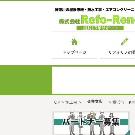
トップページ
リフォリノの
金井支店
TOP
>
施工例
>
>
横浜市 Ｋ