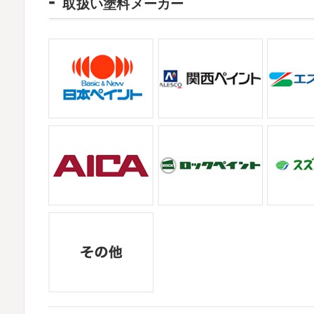
取扱い塗料メーカー
日曜日はちょっと寒かったです
海に入
ご無沙汰しております
少し更新してない間
ていたのですが、次の日に 身体中が痒い!! チ
いますね
改めまして… 本年もどうぞよ
川でも雪が降りましたね
近所の公園も雪が
2021/08/16
ヨガ
＊湘南の外壁塗装専門店＊
2025/12/27
大変ご無沙汰しております
色々仕事
年末年始のお知らせ＊横浜・藤沢・寒川・小
お盆休みも頂き、今日からお仕事です
お仕
拝啓 師走の候、ますますご健勝のこととお
かわかりますか？ そうです
マービスタ
高配を賜り、厚くお礼申し上げます。 さて
業日につきまして、下記のとおり休業日とさせ
2021/06/28
サーフレッスン
＊湘南の外壁塗装専門
2025/11/18
ご無沙汰しております
ちょっとお久し
湘南の虎
＊横浜・藤沢・寒川・茅ヶ
久しぶりのサーフィンです!! まずはマー
みなさんこんにちは(#^.^#)
インフルエン
も一緒に
しっかり体をほぐします。 パ
ていませんか？
今日は湘南ベルマーレ
してくださいました(*^▽^*) 来年のスポンサ
2021/04/19
本日もヨガから
＊湘南の外壁塗装専門店
2025/09/27
おはようございます
ちょっとお久しぶ
シール帳
＊横浜・藤沢・寒川・茅ヶ崎
体がバキバキです
伸ばすと気持ち～ はお
みなさんこんにちは(*^▽^*)
だいぶ涼しく