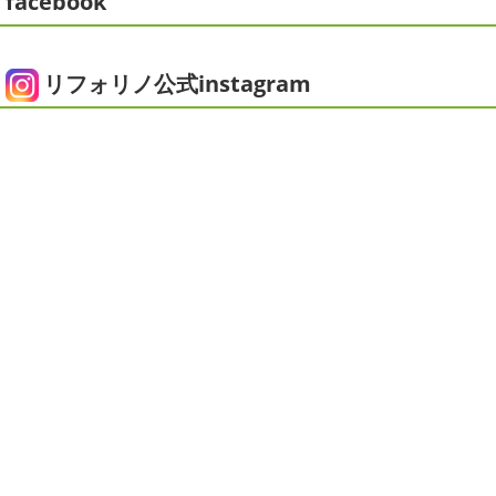
facebook
じめたそうなのでその写真をアップしていきたいと思いま
おり、お久しぶりの更新になってしまいました
そんな間
す
栽培初日↑
ここまで大きくなりました(#^.^#)
もう
にコロナがまた急増して緊急事態宣言が発令しましたが、
すぐ ...
皆さまいかがお過ごしでしょうか？？コロナで今年はまだ
リフォリノ公式instagram
ヨガにも行けず、ウズウズ ...
2025/05/24
ピオニー
＊横浜・藤沢・寒川・茅
2020/12/14
ヶ崎・小田原外壁塗装専門店＊
今日の朝活
＊湘南の外壁塗装専門
みなさんこんにちは(*^▽^*)
徐々に夏
店＊
の陽気になりつつありますが、いかがお過ごしでしょう
今日はこちらからスタート
マービスタ
か？
我が家では芍薬の季節になったので沢山お取り寄せ
クリスマス仕様
今日はみんなでヨガ～
お久しぶりの
しました
1年のうちの1か月程の間しか出回らないお花
Aちゃん
はおちゃんも一緒に
事務員みな背中バキバキ
なので芍薬がお花屋さん ...
です
はおちゃんおさまる
今日でヨガ納めです!!来年も
沢山ヨガしたいので、先生よ ...
2025/04/29
ダブルトーン塗装
＊横浜・藤沢・
2020/12/11
寒川・小田原・茅ヶ崎外壁塗装専門
先日のサーフレッスン
＊湘南の
店＊
外壁塗装専門店＊
みなさんこんにちは(*^▽^*)
日中は暖かいですが夜はま
こんにちは
あっという間に12月も10日
だ冷え込みますね
今日はダブルトーン塗装を紹介したい
をすぎてしまい、今年も残す所3週間あまり
早い！！早す
と思います
とってもオシャレですね
このような2色
ぎる
コロナがまた蔓延していますが、体調管理に気をつ