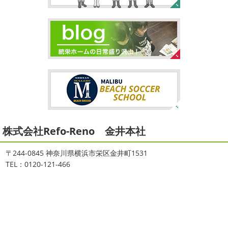
2026/02/26
2021/09/02
3連休
＊横浜・藤沢・寒川・茅ヶ
大量発生!!!＊湘南の外壁塗装専門店
崎・小田原外壁塗装専門店＊
＊
こんにちは♡今週は3連休明けからのスタ
夏休みが終わったと思ったら、急に寒く
ートでしたね!!皆様連休はいかがお過ごしでしたでしょう
なりましたね
夏休み最後の週末に海へ
日曜日はちょっ
か？私は息子のサッカー遠征の応援に御殿場のほうまで行
と寒かったです
海に入っている時からチクチクするなと
ってきました
暖かくなると思っていたら、強風で思って
思っていたのですが、次の日に身体中が痒い!!チンクイが大
いたよりも寒かったです… ...
量発生しているようです
...
2026/02/12
2021/08/16
2026
初雪
＊横浜・藤沢・寒川・
ヨガ
＊湘南の外壁塗装専門店＊
小田原・茅ヶ崎外壁塗装専門店＊
株式会社Refo-Reno 金井本社
大変ご無沙汰しております
色々仕事
が立て込みブログ更新出来ずでした
お
ご無沙汰しております
少し更新してな
盆休みも頂き、今日からお仕事です
お仕事一発目はこち
い間に2026年も1か月半がたとうとしていますね
改めま
〒244-0845 神奈川県横浜市栄区金井町1531
らへ？？？どこだかわかりますか？そうです
マービスタ
して…本年もどうぞよろしくお願いいたします
先日は神
TEL：0120-121-466
でヨガからのスタート
最高の仕事始まり
お休 ...
奈川でも雪が降りましたね
近所の公園も雪が積もってい
て子供たちは大喜び
寒い ...
2021/06/28
2025/12/27
サーフレッスン
＊湘南の外壁塗
年末年始のお知らせ＊横浜・藤沢・
装専門店＊