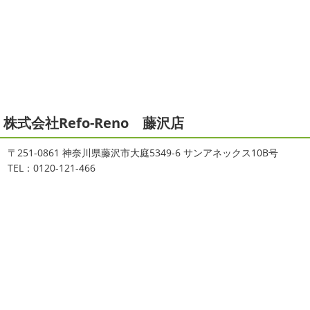
寒川・小田原・茅ヶ崎外壁塗装専門
ご無沙汰しております
ちょっとお久し
ぶりのサーフブログです
営業部長もお久しぶりのサーフ
店＊
ィンです!!まずはマービスタでストレッチ
今日ははおちゃ
拝啓 師走の候、ますますご健勝のこととお喜び申し上げ
んも一緒に
しっかり体をほぐします。パパなにしてるの
ます。平素は格別のご高配を賜り、厚くお礼申し上げま
かな～
はおちゃんもうー ...
す。さて、株式会社大野建装では年末年始の休業日につき
まして、下記のとおり休業日とさせていただきます。皆様
2021/04/19
には大変ご迷惑 ...
本日もヨガから
＊湘南の外壁塗装
株式会社Refo-Reno 藤沢店
2025/11/18
専門店＊
湘南の虎
＊横浜・藤沢・寒
おはようございます
ちょっとお久しぶ
〒251-0861 神奈川県藤沢市大庭5349-6 サンアネックス10B号
りのヨガへ
ちょっとご無沙汰のヨガで体がバキバキです
川・茅ヶ崎・小田原外壁塗装専門店
TEL：0120-121-466
伸ばすと気持ち～はおちゃんも日に日に上達しています
＊
♡今日は貸し切りヨガでみっちり見て頂きました
沢山動
みなさんこんにちは(#^.^#)
インフルエンザが大流行して
いたから、はおちゃんはもうお ...
いますが体調など崩していませんか？
今日は湘南ベル
マーレの湘南の虎こと島村さんが本社にいらしてください
2021/04/01
ました(*^▽^*)来年のスポンサー契約の更新をおこない ...
2021初SURF
＊湘南の外壁塗装専
門店＊
2025/09/27
おはようございます
もう4月になってし
シール帳
＊横浜・藤沢・寒川・
まいましたね!!新しい年の始まりです!!頑張っていきましょ
茅ヶ崎・小田原外壁塗装専門店＊