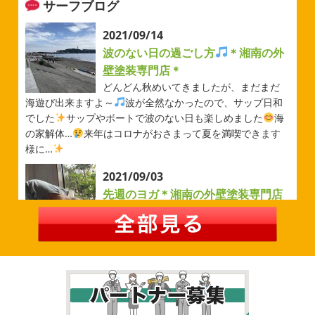
サーフブログ
から ...
2026/05/31
2021/09/14
ベルマーレ
＊横浜・藤沢・寒
波のない日の過ごし方
＊湘南の外
川・茅ヶ崎・小田原外壁塗装専門店
壁塗装専門店＊
＊
どんどん秋めいてきましたが、まだまだ
みなさんこんにちは(#^.^#)
先日は試合の応援に行ったの
海遊び出来ますよ～
波が全然なかったので、サップ日和
でその時の写真を載せようと思います
今シーズン初の応
でした
サップやボートで波のない日も楽しめました
海
援(*^▽^*)弊社の新しい担当のキクチさんにも会えました
の家解体…
来年はコロナがおさまって夏を満喫できます
今シーズンもよろしくお願いいたします
様に…
2026/05/02
2021/09/03
自転車
＊横浜・藤沢・寒川・茅
先週のヨガ＊湘南の外壁塗装専門店
ヶ崎・小田原外壁塗装専門店＊
＊
みなさんこんにちは
ＧＷはいかがお
先週のヨガ
はい、可愛い～
ダウンド
過ごしですか？先日は娘と海沿いにある公園で自転車の練
ッグ
はおちゃんだいぶヨガがお上手に
伸ばしてる後ろ
習に行ってきました
今まではキックボード派だったので
に、はおちゃんが積み上げたヨガブロックが
夏休み中で
自転車に興味を示さなかったのですが、お友達の影響で欲
先生の息子さんも
先生2人抱っこすごい
子連れ歓迎ヨ
しいとお願いされたので早速練 ...
ガ、運動の秋
皆様も是非一緒 ...