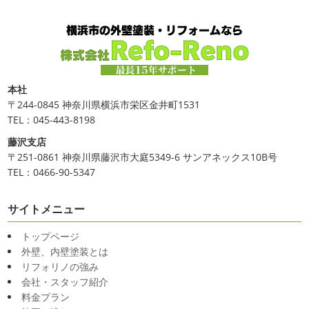
使いでオシャレに仕上げることもできますのでお気軽にお
けて行きましょー
さてさて、先日のサーフレッスン
ち
問合せ ...
ょっとご無沙汰で営業部 ...
2025/04/24
2020/11/30
美容院
＊横浜・藤沢・寒川・小田
Bali
＊湘南の外壁塗装専門店＊
原・茅ヶ崎外壁塗装専門店＊
こんにちは!!今日はバリショットを少しだ
本社
け
南国
ウルワツ
海パンで海に入れ
みなさんこんにちは(#^.^#)
4月下旬に
〒244-0845 神奈川県横浜市栄区金井町1531
るって最高ですね
チューブ大好きな脇祐史プロ
まだま
なりどんどん暖かくなってきましたね
先日は娘の美容院
TEL：045-443-8198
だ普通にバリに行く事は難しいですが、早く自由に海外に
に行ってきました
腰まで頑張って伸ばした髪の毛をバッ
藤沢支店
行けるようになりますように…
サリ切りたいとの事だったで数年ぶりの美容院に
30セン
〒251-0861 神奈川県藤沢市大庭5349-6 サンアネックス10B号
チほど切るというこ ...
TEL：0466-90-5347
2020/11/26
2025/03/31
海散歩
＊湘南の外壁塗装専門店＊
夜桜
＊横浜・藤沢・寒川・小田
サイトメニュー
こんにちわ☼最近はグッと気温が下がり寒
くなりましたね
気づけば今年も後一か
原・茅ヶ崎外壁塗装専門店＊
トップページ
月ちょっと(´ﾟдﾟ｀)早い早い
先日の夕散歩
またコロナ
みなさんこんにちは(*^▽^*)
ここ数日
外壁、内壁塗装とは
が危険な感じになってきたので、海にはたくさんの人が来
は真冬の寒さとなりましたがいかがお過ごしですか？
先
リフォリノの強み
てました！！でも、海なら広いのでちょ ...
日は都内の夜桜を観に行きました
例年よりも大分寒いお
会社・スタッフ紹介
花見になりましたがとても綺麗でした(*^_^*)
帰りは人気
2020/11/19
料金プラン
のハンバーガー ...