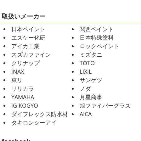
ますが、いかがお過ごしでしょうか？先日行われた毎年恒
2021/02/12
例、ベルマーレ主催のフットサル大会に大野建装も出場し
Yoga
＊湘南の外壁塗装専門店＊
取扱いメーカー
ました
大野建装は3勝することができました
強
おはようございます
今週ももうおしま
いチ ...
日本ペイント
関西ペイント
いですが、今週はヨガからのスタートで
Happy
小さい足
伸びる～
腕をかなり使いました!!久
2025/07/17
エスケー化研
日本特殊塗料
しぶりのヨガで太陽礼拝をずっとやったので、全身バキバ
誕生日会
＊横浜・藤沢・寒川・
アイカ工業
ロックペイント
キでした
でも最高に気持ち良かったです ...
小田原・茅ヶ崎外壁塗装専門店＊
スズカファイン
ミズタニ
みなさんこんにちは(*^▽^*)
30℃越え
2021/02/01
クリナップ
TOTO
が当たり前になってしまっていますが夏バテなどされてい
海日和
＊湘南の外壁塗装専門店＊
INAX
LIXIL
ませんか？
先日は友人のお誕生日で食事に行ったので
昨日はとっても暖かかったですね
自転
東リ
サンゲツ
その時の写真を載せたいと思います
お肉が好きな友達だ
車で走っていると暑かったです
海にも
リリカラ
ノダ
ったので関内にある肉 ...
公園にもたくさんの子供達が遊んでいました♬先週は波の
YAMAHA
月星商事
ある日も多かったですね
まだ寒い日も多いけど、やっぱ
2025/06/09
り海は気持ちいー
見てるだけでも癒される～♡ ...
IG KOGYO
旭ファイバーグラス
家庭菜園
＊横浜・藤沢・寒
ダイフレックス防水材
AICA
川・茅ヶ崎・小田原外壁塗装専門店
2021/01/26
タキロンシーアイ
＊
ちょっとご無沙汰です
＊湘南の外
みなさんこんにちは
今週から梅雨入りだそうですがい
壁塗装専門店＊
かがお過ごしでしょうか
本日は営業さんが家庭菜園をは
こんにちは!!ちょっと仕事がバタバタして