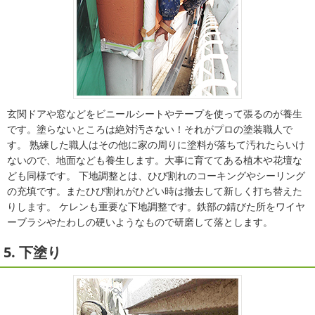
玄関ドアや窓などをビニールシートやテープを使って張るのが養生
です。塗らないところは絶対汚さない！それがプロの塗装職人で
す。 熟練した職人はその他に家の周りに塗料が落ちて汚れたらいけ
ないので、地面なども養生します。大事に育ててある植木や花壇な
ども同様です。 下地調整とは、ひび割れのコーキングやシーリング
の充填です。またひび割れがひどい時は撤去して新しく打ち替えた
りします。 ケレンも重要な下地調整です。鉄部の錆びた所をワイヤ
ーブラシやたわしの硬いようなもので研磨して落とします。
5. 下塗り