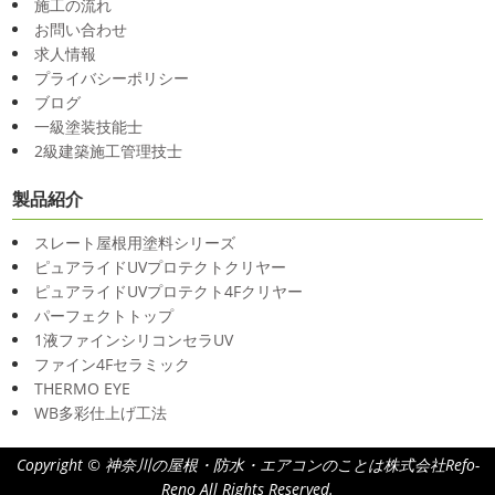
施工の流れ
海に行きたい…！！！＊湘南の外壁
お問い合わせ
2025/03/27
塗装専門店＊
求人情報
サンシャイン水族館
＊横浜・藤
最近は暖かくて過ごしやすいお天気です
プライバシーポリシー
ね
弊社ライダーの脇祐史君はバリ島に行きました!!私も行
沢・寒川・小田原・茅ヶ崎外壁塗装
ブログ
きたいーーーーー!!!写真が送られてきたら、またアップし
専門店＊
一級塗装技能士
ていきますね
こちらは今回ではなくて以前のバリショッ
みなさんこんにちは(^O^)
花粉がたくさん飛んでいます
2級建築施工管理技士
ト
が、みなさんはいかがお過ごしですか？
笑先日、池袋の
サンシャイン水族館に行きました
外国人の方が多く、
製品紹介
2020/11/12
館内はとても賑わっていました
ここの大きな水槽にはサ
朝活
＊湘南の外壁塗装専門店＊
メもいた ...
スレート屋根用塗料シリーズ
小倉氏サーフィンにはまり中
今回は浩
ピュアライドUVプロテクトクリヤー
さんも一緒に
３人で出発
波は小さい
2025/03/12
ピュアライドUVプロテクト4Fクリヤー
けどお天気良くて気持ち～
まずは陸でのイメトレ入水～
高圧洗浄について
＊横浜・藤
パーフェクトトップ
小倉氏ライド
日々成長
浩さん昔やっていたようで、
沢・寒川・小田原・茅ヶ崎外壁塗装
1液ファインシリコンセラUV
すぐ立ててました
ですが、疲れてしまったよう ...
専門店＊
ファイン4Fセラミック
THERMO EYE
今日は高圧洗浄が何故必要かについて説明させていただき
2020/11/10
WB多彩仕上げ工法
ます
塗装工事をお考えのお客様は長くなりますが、ぜ
HAPPY HALLOWEEN
＊湘南の
ひ読んでみてくださいね
外壁や屋根の表面に塗装してで
外壁塗装専門店＊
きた塗膜は、毎日屋外で紫外線、雨風、排気ガスなどにさ
Copyright © 神奈川の屋根・防水・エアコンのことは株式会社Refo-
ちょっとご無沙汰してる間にもう11月も
らされている ...
Reno All Rights Reserved.