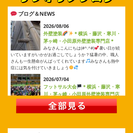
ブログ＆NEWS
2026/08/06
外壁塗装
＊横浜・藤沢・寒川・
茅ヶ崎・小田原外壁塗装専門店＊
みなさんこんにちは(#^.^#)
暑い日が続
いていますがいかがお過ごしでしょうか？猛暑の中、職人
さんも一生懸命がんばってくれています
みなさんも熱中
症には気を付けていきましょう
2026/07/04
フットサル大会
＊横浜・藤沢・寒
川・茅ヶ崎・小田原外壁塗装専門店
＊
みなさんこんにちは(#^.^#)
例年より過ごしやすい気温が
続いていますがいかがお過ごしでしょうか？先日は毎年恒
例のベルマーレフットサル大会に参加してきました
普段
運動する機会が少ないのでいい運動になりました
来週