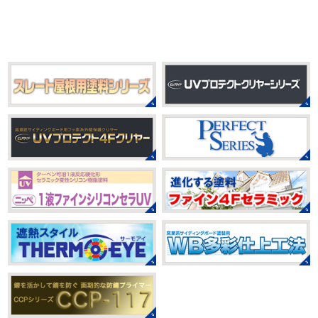
う
おっ
ここはマービスタですね
営業部長久々のサー
みなさんこんにちは(*^▽^*)
だいぶ涼
フレッスンです
久々なので海に入る前にしっかりと身体
しくなって過ごしやすい陽気になってきましたがいかがお
をほぐしてから行きま ...
過ごしですか？
先日、娘とシール帳を作りました
シー
ル帳を作ってからはシール集めにどっぷりハマり中です
2021/03/23
私の小学生の頃に流行っ ...
ヨガヨガ～♡＊湘南の外壁塗装専門
店＊
2025/08/30
本日もこちらから
ヨガ日和
はおちゃ
ベビタピ
＊横浜・藤沢・寒川・
んも
柔らかくて羨ましい
先生のダウンドッグ綺麗～
小田原・茅ヶ崎外壁塗装専門店＊
いつか私もこんなキレイになれるように頑張ります
今は
みなさんこんにちは(#^.^#)
もうすぐ８
まだ、はおちゃんと共に修業です
月が終わりますがいかがお過ごしですか？先日、娘と原宿
のベビタピに行ってきました
以前は早朝から大行列だっ
2021/03/02
たので暑い中並ぶ勇気が出なかったのですが予約ができる
it`s new
＊湘南の外壁塗装専門店
ようになっていたので ...
＊
2025/07/28
おはようございます
今日は風が強い
こんな日はお仕事日和です
営業部長のNEW Wet
じゃ
フットサル大会
＊横浜・藤沢・
～んコレクトのマークも入ってる
気温はだいぶ春めいて
寒川・小田原・茅ヶ崎外壁塗装専門
きましたが、まだまだ水は冷たいので、こちらがあれば安
店＊
心
このウェットを着てる ...
みなさんこんにちは(#^.^#)
相変わらず暑い日が続いてい