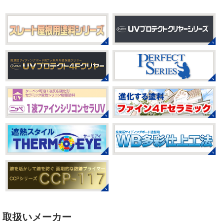
ル帳を作ってからはシール集めにどっぷりハマり中です
2021/03/23
私の小学生の頃に流行っ ...
ヨガヨガ～♡＊湘南の外壁塗装専門
店＊
2025/08/30
本日もこちらから
ヨガ日和
はおちゃ
ベビタピ
＊横浜・藤沢・寒川・
んも
柔らかくて羨ましい
先生のダウンドッグ綺麗～
小田原・茅ヶ崎外壁塗装専門店＊
いつか私もこんなキレイになれるように頑張ります
今は
みなさんこんにちは(#^.^#)
もうすぐ８
まだ、はおちゃんと共に修業です
月が終わりますがいかがお過ごしですか？先日、娘と原宿
のベビタピに行ってきました
以前は早朝から大行列だっ
2021/03/02
たので暑い中並ぶ勇気が出なかったのですが予約ができる
it`s new
＊湘南の外壁塗装専門店
ようになっていたので ...
＊
2025/07/28
おはようございます
今日は風が強い
こんな日はお仕事日和です
営業部長のNEW Wet
じゃ
フットサル大会
＊横浜・藤沢・
～んコレクトのマークも入ってる
気温はだいぶ春めいて
寒川・小田原・茅ヶ崎外壁塗装専門
きましたが、まだまだ水は冷たいので、こちらがあれば安
店＊
心
このウェットを着てる ...
みなさんこんにちは(#^.^#)
相変わらず暑い日が続いてい
ますが、いかがお過ごしでしょうか？先日行われた毎年恒
2021/02/12
例、ベルマーレ主催のフットサル大会に大野建装も出場し
Yoga
＊湘南の外壁塗装専門店＊
取扱いメーカー
ました
大野建装は3勝することができました
強