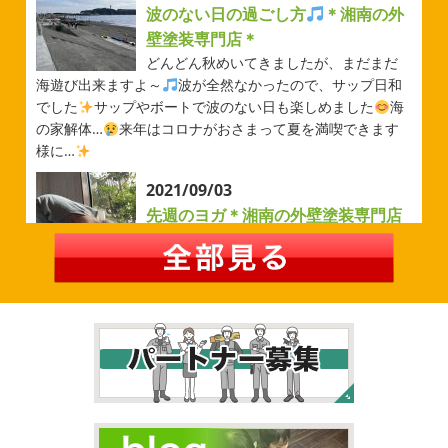
ベルマーレ
＊横浜・藤沢・寒
波のない日の過ごし方
＊湘南の外
川・茅ヶ崎・小田原外壁塗装専門店
壁塗装専門店＊
＊
どんどん秋めいてきましたが、まだまだ
みなさんこんにちは(#^.^#)
先日は試合の応援に行ったの
海遊び出来ますよ～
波が全然なかったので、サップ日和
でその時の写真を載せようと思います
今シーズン初の応
でした
サップやボートで波のない日も楽しめました
海
援(*^▽^*)弊社の新しい担当のキクチさんにも会えました
の家解体…
来年はコロナがおさまって夏を満喫できます
今シーズンもよろしくお願いいたします
様に…
2026/05/02
2021/09/03
自転車
＊横浜・藤沢・寒川・茅
先週のヨガ＊湘南の外壁塗装専門店
ヶ崎・小田原外壁塗装専門店＊
＊
みなさんこんにちは
ＧＷはいかがお
先週のヨガ
はい、可愛い～
ダウンド
過ごしですか？先日は娘と海沿いにある公園で自転車の練
ッグ
はおちゃんだいぶヨガがお上手に
伸ばしてる後ろ
習に行ってきました
今まではキックボード派だったので
に、はおちゃんが積み上げたヨガブロックが
夏休み中で
自転車に興味を示さなかったのですが、お友達の影響で欲
先生の息子さんも
先生2人抱っこすごい
子連れ歓迎ヨ
しいとお願いされたので早速練 ...
ガ、運動の秋
皆様も是非一緒 ...
2026/02/26
2021/09/02
3連休
＊横浜・藤沢・寒川・茅ヶ
大量発生!!!＊湘南の外壁塗装専門店
崎・小田原外壁塗装専門店＊
＊