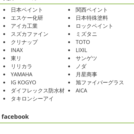
おはようございます
今週ももうおしま
いチ ...
日本ペイント
関西ペイント
いですが、今週はヨガからのスタートで
Happy
小さい足
伸びる～
腕をかなり使いました!!久
2025/07/17
エスケー化研
日本特殊塗料
しぶりのヨガで太陽礼拝をずっとやったので、全身バキバ
誕生日会
＊横浜・藤沢・寒川・
アイカ工業
ロックペイント
キでした
でも最高に気持ち良かったです ...
小田原・茅ヶ崎外壁塗装専門店＊
スズカファイン
ミズタニ
みなさんこんにちは(*^▽^*)
30℃越え
2021/02/01
クリナップ
TOTO
が当たり前になってしまっていますが夏バテなどされてい
海日和
＊湘南の外壁塗装専門店＊
INAX
LIXIL
ませんか？
先日は友人のお誕生日で食事に行ったので
昨日はとっても暖かかったですね
自転
東リ
サンゲツ
その時の写真を載せたいと思います
お肉が好きな友達だ
車で走っていると暑かったです
海にも
リリカラ
ノダ
ったので関内にある肉 ...
公園にもたくさんの子供達が遊んでいました♬先週は波の
YAMAHA
月星商事
ある日も多かったですね
まだ寒い日も多いけど、やっぱ
2025/06/09
り海は気持ちいー
見てるだけでも癒される～♡ ...
IG KOGYO
旭ファイバーグラス
家庭菜園
＊横浜・藤沢・寒
ダイフレックス防水材
AICA
川・茅ヶ崎・小田原外壁塗装専門店
2021/01/26
タキロンシーアイ
＊
ちょっとご無沙汰です
＊湘南の外
みなさんこんにちは
今週から梅雨入りだそうですがい
壁塗装専門店＊
かがお過ごしでしょうか
本日は営業さんが家庭菜園をは
facebook
こんにちは!!ちょっと仕事がバタバタして
じめたそうなのでその写真をアップしていきたいと思いま
おり、お久しぶりの更新になってしまいました
そんな間
す
栽培初日↑
ここまで大きくなりました(#^.^#)
もう
にコロナがまた急増して緊急事態宣言が発令しましたが、
すぐ ...