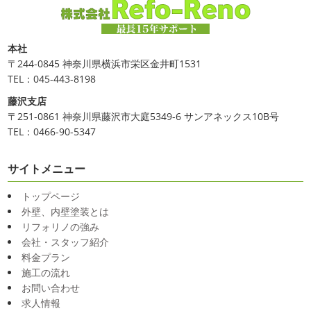
2025/04/24
2020/11/30
美容院
＊横浜・藤沢・寒川・小田
Bali
＊湘南の外壁塗装専門店＊
原・茅ヶ崎外壁塗装専門店＊
こんにちは!!今日はバリショットを少しだ
本社
け
南国
ウルワツ
海パンで海に入れ
みなさんこんにちは(#^.^#)
4月下旬に
〒244-0845 神奈川県横浜市栄区金井町1531
るって最高ですね
チューブ大好きな脇祐史プロ
まだま
なりどんどん暖かくなってきましたね
先日は娘の美容院
TEL：045-443-8198
だ普通にバリに行く事は難しいですが、早く自由に海外に
に行ってきました
腰まで頑張って伸ばした髪の毛をバッ
藤沢支店
行けるようになりますように…
サリ切りたいとの事だったで数年ぶりの美容院に
30セン
〒251-0861 神奈川県藤沢市大庭5349-6 サンアネックス10B号
チほど切るというこ ...
TEL：0466-90-5347
2020/11/26
2025/03/31
海散歩
＊湘南の外壁塗装専門店＊
夜桜
＊横浜・藤沢・寒川・小田
サイトメニュー
こんにちわ☼最近はグッと気温が下がり寒
くなりましたね
気づけば今年も後一か
原・茅ヶ崎外壁塗装専門店＊
トップページ
月ちょっと(´ﾟдﾟ｀)早い早い
先日の夕散歩
またコロナ
みなさんこんにちは(*^▽^*)
ここ数日
外壁、内壁塗装とは
が危険な感じになってきたので、海にはたくさんの人が来
は真冬の寒さとなりましたがいかがお過ごしですか？
先
リフォリノの強み
てました！！でも、海なら広いのでちょ ...
日は都内の夜桜を観に行きました
例年よりも大分寒いお
会社・スタッフ紹介
花見になりましたがとても綺麗でした(*^_^*)
帰りは人気
2020/11/19
料金プラン
のハンバーガー ...
施工の流れ
海に行きたい…！！！＊湘南の外壁
お問い合わせ
2025/03/27
塗装専門店＊
求人情報
サンシャイン水族館
＊横浜・藤
最近は暖かくて過ごしやすいお天気です