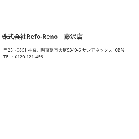
んも一緒に
しっかり体をほぐします。パパなにしてるの
ます。平素は格別のご高配を賜り、厚くお礼申し上げま
かな～
はおちゃんもうー ...
す。さて、株式会社大野建装では年末年始の休業日につき
まして、下記のとおり休業日とさせていただきます。皆様
2021/04/19
には大変ご迷惑 ...
本日もヨガから
＊湘南の外壁塗装
株式会社Refo-Reno 藤沢店
2025/11/18
専門店＊
湘南の虎
＊横浜・藤沢・寒
おはようございます
ちょっとお久しぶ
〒251-0861 神奈川県藤沢市大庭5349-6 サンアネックス10B号
りのヨガへ
ちょっとご無沙汰のヨガで体がバキバキです
川・茅ヶ崎・小田原外壁塗装専門店
TEL：0120-121-466
伸ばすと気持ち～はおちゃんも日に日に上達しています
＊
♡今日は貸し切りヨガでみっちり見て頂きました
沢山動
みなさんこんにちは(#^.^#)
インフルエンザが大流行して
いたから、はおちゃんはもうお ...
いますが体調など崩していませんか？
今日は湘南ベル
マーレの湘南の虎こと島村さんが本社にいらしてください
2021/04/01
ました(*^▽^*)来年のスポンサー契約の更新をおこない ...
2021初SURF
＊湘南の外壁塗装専
門店＊
2025/09/27
おはようございます
もう4月になってし
シール帳
＊横浜・藤沢・寒川・
まいましたね!!新しい年の始まりです!!頑張っていきましょ
茅ヶ崎・小田原外壁塗装専門店＊
う
おっ
ここはマービスタですね
営業部長久々のサー
みなさんこんにちは(*^▽^*)
だいぶ涼
フレッスンです
久々なので海に入る前にしっかりと身体
しくなって過ごしやすい陽気になってきましたがいかがお
をほぐしてから行きま ...
過ごしですか？
先日、娘とシール帳を作りました
シー