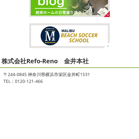
こんにちは♡今週は3連休明けからのスタ
夏休みが終わったと思ったら、急に寒く
ートでしたね!!皆様連休はいかがお過ごしでしたでしょう
なりましたね
夏休み最後の週末に海へ
日曜日はちょっ
か？私は息子のサッカー遠征の応援に御殿場のほうまで行
と寒かったです
海に入っている時からチクチクするなと
ってきました
暖かくなると思っていたら、強風で思って
思っていたのですが、次の日に身体中が痒い!!チンクイが大
いたよりも寒かったです… ...
量発生しているようです
...
2026/02/12
2021/08/16
2026
初雪
＊横浜・藤沢・寒川・
ヨガ
＊湘南の外壁塗装専門店＊
小田原・茅ヶ崎外壁塗装専門店＊
株式会社Refo-Reno 金井本社
大変ご無沙汰しております
色々仕事
が立て込みブログ更新出来ずでした
お
ご無沙汰しております
少し更新してな
盆休みも頂き、今日からお仕事です
お仕事一発目はこち
い間に2026年も1か月半がたとうとしていますね
改めま
〒244-0845 神奈川県横浜市栄区金井町1531
らへ？？？どこだかわかりますか？そうです
マービスタ
して…本年もどうぞよろしくお願いいたします
先日は神
TEL：0120-121-466
でヨガからのスタート
最高の仕事始まり
お休 ...
奈川でも雪が降りましたね
近所の公園も雪が積もってい
て子供たちは大喜び
寒い ...
2021/06/28
2025/12/27
サーフレッスン
＊湘南の外壁塗
年末年始のお知らせ＊横浜・藤沢・
装専門店＊
寒川・小田原・茅ヶ崎外壁塗装専門
ご無沙汰しております
ちょっとお久し
ぶりのサーフブログです
営業部長もお久しぶりのサーフ
店＊
ィンです!!まずはマービスタでストレッチ
今日ははおちゃ
拝啓 師走の候、ますますご健勝のこととお喜び申し上げ