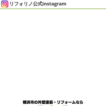
皆さまいかがお過ごしでしょうか？？コロナで今年はまだ
リフォリノ公式instagram
ヨガにも行けず、ウズウズ ...
2025/05/24
ピオニー
＊横浜・藤沢・寒川・茅
2020/12/14
ヶ崎・小田原外壁塗装専門店＊
今日の朝活
＊湘南の外壁塗装専門
みなさんこんにちは(*^▽^*)
徐々に夏
店＊
の陽気になりつつありますが、いかがお過ごしでしょう
今日はこちらからスタート
マービスタ
か？
我が家では芍薬の季節になったので沢山お取り寄せ
クリスマス仕様
今日はみんなでヨガ～
お久しぶりの
しました
1年のうちの1か月程の間しか出回らないお花
Aちゃん
はおちゃんも一緒に
事務員みな背中バキバキ
なので芍薬がお花屋さん ...
です
はおちゃんおさまる
今日でヨガ納めです!!来年も
沢山ヨガしたいので、先生よ ...
2025/04/29
ダブルトーン塗装
＊横浜・藤沢・
2020/12/11
寒川・小田原・茅ヶ崎外壁塗装専門
先日のサーフレッスン
＊湘南の
店＊
外壁塗装専門店＊
みなさんこんにちは(*^▽^*)
日中は暖かいですが夜はま
こんにちは
あっという間に12月も10日
だ冷え込みますね
今日はダブルトーン塗装を紹介したい
をすぎてしまい、今年も残す所3週間あまり
早い！！早す
と思います
とってもオシャレですね
このような2色
ぎる
コロナがまた蔓延していますが、体調管理に気をつ
使いでオシャレに仕上げることもできますのでお気軽にお
けて行きましょー
さてさて、先日のサーフレッスン
ち
問合せ ...
ょっとご無沙汰で営業部 ...