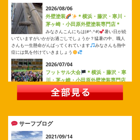
2026/08/06
外壁塗装
＊横浜・藤沢・寒川・
茅ヶ崎・小田原外壁塗装専門店＊
みなさんこんにちは(#^.^#)
暑い日が続
いていますがいかがお過ごしでしょうか？猛暑の中、職人
さんも一生懸命がんばってくれています
みなさんも熱中
症には気を付けていきましょう
2026/07/04
フットサル大会
＊横浜・藤沢・寒
川・茅ヶ崎・小田原外壁塗装専門店
＊
みなさんこんにちは(#^.^#)
例年より過ごしやすい気温が
続いていますがいかがお過ごしでしょうか？先日は毎年恒
例のベルマーレフットサル大会に参加してきました
普段
運動する機会が少ないのでいい運動になりました
来週
サーフブログ
から ...
2026/05/31
2021/09/14