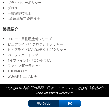
プライバシーポリシー
ね
弊社ライダーの脇祐史君はバリ島に行きました!!私も行
沢・寒川・小田原・茅ヶ崎外壁塗装
ブログ
きたいーーーーー!!!写真が送られてきたら、またアップし
専門店＊
一級塗装技能士
ていきますね
こちらは今回ではなくて以前のバリショッ
みなさんこんにちは(^O^)
花粉がたくさん飛んでいます
2級建築施工管理技士
ト
が、みなさんはいかがお過ごしですか？
笑先日、池袋の
サンシャイン水族館に行きました
外国人の方が多く、
製品紹介
2020/11/12
館内はとても賑わっていました
ここの大きな水槽にはサ
朝活
＊湘南の外壁塗装専門店＊
メもいた ...
スレート屋根用塗料シリーズ
小倉氏サーフィンにはまり中
今回は浩
ピュアライドUVプロテクトクリヤー
さんも一緒に
３人で出発
波は小さい
2025/03/12
ピュアライドUVプロテクト4Fクリヤー
けどお天気良くて気持ち～
まずは陸でのイメトレ入水～
高圧洗浄について
＊横浜・藤
パーフェクトトップ
小倉氏ライド
日々成長
浩さん昔やっていたようで、
沢・寒川・小田原・茅ヶ崎外壁塗装
1液ファインシリコンセラUV
すぐ立ててました
ですが、疲れてしまったよう ...
専門店＊
ファイン4Fセラミック
THERMO EYE
今日は高圧洗浄が何故必要かについて説明させていただき
2020/11/10
WB多彩仕上げ工法
ます
塗装工事をお考えのお客様は長くなりますが、ぜ
HAPPY HALLOWEEN
＊湘南の
ひ読んでみてくださいね
外壁や屋根の表面に塗装してで
外壁塗装専門店＊
きた塗膜は、毎日屋外で紫外線、雨風、排気ガスなどにさ
Copyright © 神奈川の屋根・防水・エアコンのことは株式会社Refo-
ちょっとご無沙汰してる間にもう11月も
らされている ...
Reno All Rights Reserved.
10日が過ぎようとしていますね
2020年もあっとゆう間に
終わってしまう～
今年はコロナの影響で色々なイベント
2025/03/02
モバイル
PC
もなくなり淋しいですね…ですが、先日ブログでもお伝えし
表彰
＊横浜・藤沢・寒川・小田