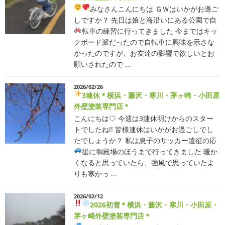
みなさんこんにちは
ＧＷはいかがお過ご
しですか？ 先日は娘と海沿いにある公園で自
転車の練習に行ってきました
今まではキッ
クボード派だったので自転車に興味を示さな
かったのですが、お友達の影響で欲しいとお
願いされたので ...
2026/02/26
3連休
＊横浜・藤沢・寒川・茅ヶ崎・小田原
外壁塗装専門店＊
こんにちは♡ 今週は3連休明けからのスター
トでしたね!! 皆様連休はいかがお過ごしでし
たでしょうか？ 私は息子のサッカー遠征の応
援に御殿場のほうまで行ってきました
暖か
くなると思っていたら、強風で思っていたよ
りも寒かっ ...
2026/02/12
2026
初雪
＊横浜・藤沢・寒川・小田原・
茅ヶ崎外壁塗装専門店＊