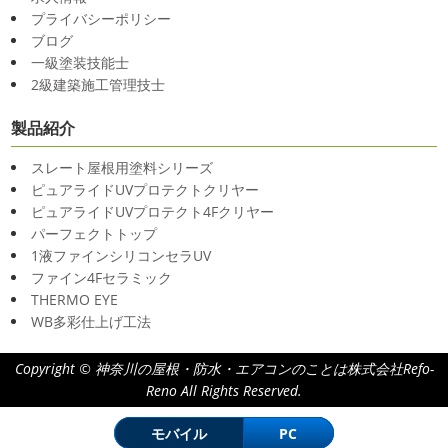
プライバシーポリシー
ブログ
一級塗装技能士
2級建築施工管理技士
製品紹介
スレート屋根用塗料シリーズ
ピュアライドUVプロテクトクリヤー
ピュアライドUVプロテクト4Fクリヤー
パーフェクトトップ
1液ファインシリコンセラUV
ファイン4Fセラミック
THERMO EYE
WB多彩仕上げ工法
Copyright © 神奈川の屋根・防水・エアコンのことは株式会社Refo-
Reno All Rights Reserved.
モバイル
PC