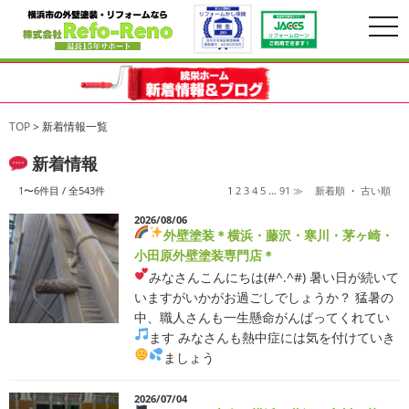
togg
navi
TOP
>
新着情報一覧
新着情報
1〜6
件目 / 全
543
件
1
2
3
4
5
…
91
≫
新着順
・
古い順
2026/08/06
外壁塗装
＊横浜・藤沢・寒川・茅ヶ崎・
小田原外壁塗装専門店＊
みなさんこんにちは(#^.^#)
暑い日が続いて
いますがいかがお過ごしでしょうか？ 猛暑の
中、職人さんも一生懸命がんばってくれてい
ます
みなさんも熱中症には気を付けていき
ましょう
2026/07/04