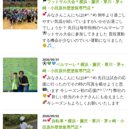
フットサル大会
＊横浜・藤沢・寒川・茅ヶ
崎・小田原外壁塗装専門店＊
みなさんこんにちは(#^.^#)
例年より過ごし
やすい気温が続いていますがいかがお過ごし
でしょうか？ 先日は毎年恒例のベルマーレフ
ットサル大会に参加してきました
普段運動
する機会が少ないのでいい運動になりました
...
2026/05/31
ベルマーレ
＊横浜・藤沢・寒川・茅ヶ
崎・小田原外壁塗装専門店＊
みなさんこんにちは(#^.^#)
先日は試合の応
援に行ったのでその時の写真を載せようと思
います
今シーズン初の応援(*^▽^*) 弊社の
新しい担当のキクチさんにも会えました
今シーズンもよろしくお願いいたします
2026/05/02
自転車
＊横浜・藤沢・寒川・茅ヶ崎・小
田原外壁塗装専門店＊