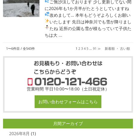
ご無沙汰しております
少し更新してない間
に2026年も1か月半がたとうとしていますね
改めまして… 本年もどうぞよろしくお願い
いたします
先日は神奈川でも雪が降りまし
たね
近所の公園も雪が積もっていて子供た
ちは大 ...
1〜6
件目 / 全
543
件
1
2
3
4
5
…
91
≫
新着順
・
古い順
営業時間 平日10:00〜18:00（土日祝定休）
お問い合わせフォームはこちら
月間アーカイブ
2026年8月
(1)