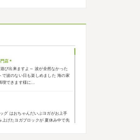
でいい運動になりました
...
ヶ崎・小田原外壁塗装専門店＊
応援に行ったのでその時の写真を載せ
^*) 弊社の新しい担当のキクチさんに
お願いいたします
専門店＊
海遊び出来ますよ～
波が全然なかった
小田原外壁塗装専門店＊
トで波のない日も楽しめました
海の家
ごしですか？ 先日は娘と海沿いにある
満喫できます様に…
まではキックボード派だったので自転
響で欲しいとお願いされたので ...
ッグ
はおちゃんだいぶヨガがお上手
原外壁塗装専門店＊
み上げたヨガブロックが
夏休み中で先
トでしたね!! 皆様連休はいかがお過ご
い
子連れ歓迎ヨガ、運動の秋
...
遠征の応援に御殿場のほうまで行って
思っていたよりも寒かっ ...