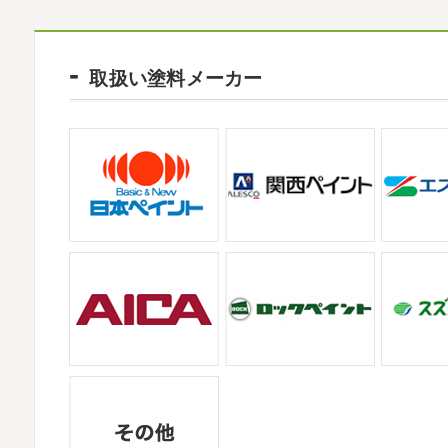
2021/09/02
大量発生!!!＊湘南の外壁塗装専門店＊
2026/02/12
夏休みが終わったと思ったら、急に寒く
2026
初雪
＊横浜・藤沢・寒川・小田原
取扱い塗料メーカー
日曜日はちょっと寒かったです
海に入
ご無沙汰しております
少し更新してない間
ていたのですが、次の日に 身体中が痒い!! チ
いますね
改めまして… 本年もどうぞよ
川でも雪が降りましたね
近所の公園も雪が
2021/08/16
ヨガ
＊湘南の外壁塗装専門店＊
2025/12/27
大変ご無沙汰しております
色々仕事
年末年始のお知らせ＊横浜・藤沢・寒川・小
お盆休みも頂き、今日からお仕事です
お仕
拝啓 師走の候、ますますご健勝のこととお
かわかりますか？ そうです
マービスタ
高配を賜り、厚くお礼申し上げます。 さて
業日につきまして、下記のとおり休業日とさせ
2021/06/28
サーフレッスン
＊湘南の外壁塗装専門
2025/11/18
ご無沙汰しております
ちょっとお久し
湘南の虎
＊横浜・藤沢・寒川・茅ヶ
久しぶりのサーフィンです!! まずはマー
みなさんこんにちは(#^.^#)
インフルエン
も一緒に
しっかり体をほぐします。 パ
ていませんか？
今日は湘南ベルマーレ
してくださいました(*^▽^*) 来年のスポンサ
2021/04/19