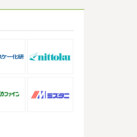
なりましたね
夏休み最後の週末に海へ
・茅ヶ崎外壁塗装専門店＊
っている時からチクチクするなと思っ
に2026年も1か月半がたとうとして
ンクイが大量発生している ...
ろしくお願いいたします
先日は神奈
積もっていて子供たちは大 ...
が立て込みブログ更新出来ずでした
田原・茅ヶ崎外壁塗装専門店＊
事一発目は こちらへ ？？？ どこだ
喜び申し上げます。 平素は格別のご
でヨガからのスタート
最高 ...
、株式会社大野建装では年末年始の休
ていただきます。 皆様には大変 ...
店＊
ぶりのサーフブログです
営業部長もお
崎・小田原外壁塗装専門店＊
ビスタでストレッチ
今日ははおちゃん
ザが大流行していますが体調など崩し
パなにしてるのかな～
は ...
の湘南の虎こと島村さんが本社にいら
ー契約の更新をお ...