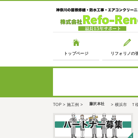
トップページ
リフォリノの
藤沢本社
TOP
>
施工例
>
>
横浜市 Ｔ