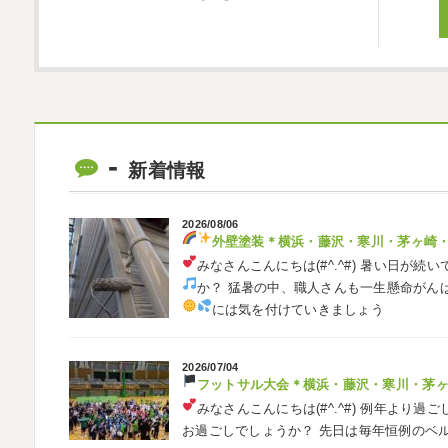
新着情報
2026/08/06
外壁塗装
＊横浜・藤沢・寒川・茅ヶ崎
みなさんこんにちは(#^.^#)
暑い日が続い
か？ 猛暑の中、職人さんも一生懸命がん
には気を付けていきましょう
2026/07/04
フットサル大会
＊横浜・藤沢・寒川・茅
みなさんこんにちは(#^.^#)
例年より過ご
お過ごしでしょうか？ 先日は毎年恒例のベ