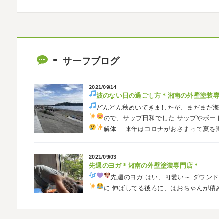
ました
普段運動する機会が少ないの
2026/05/31
ベルマーレ
＊横浜・藤沢・寒川・茅
みなさんこんにちは(#^.^#)
先日は試合の
サーフブログ
ようと思います
今シーズン初の応援(*^▽
も会えました
今シーズンもよろしく
2021/09/14
波のない日の過ごし方
＊湘南の外壁塗装
2026/05/02
どんどん秋めいてきましたが、まだまだ
自転車
＊横浜・藤沢・寒川・茅ヶ崎・
ので、サップ日和でした
サップやボー
みなさんこんにちは
ＧＷはいかがお過
解体…
来年はコロナがおさまって夏を
公園で自転車の練習に行ってきました
今
車に興味を示さなかったのですが、お友達の影
2021/09/03
先週のヨガ＊湘南の外壁塗装専門店＊
2026/02/26
先週のヨガ
はい、可愛い～
ダウンド
3連休
＊横浜・藤沢・寒川・茅ヶ崎・小田
に
伸ばしてる後ろに、はおちゃんが積
こんにちは♡ 今週は3連休明けからのスター
生の息子さんも
先生2人抱っこすご
しでしたでしょうか？ 私は息子のサッカー
きました
暖かくなると思っていたら、強風で