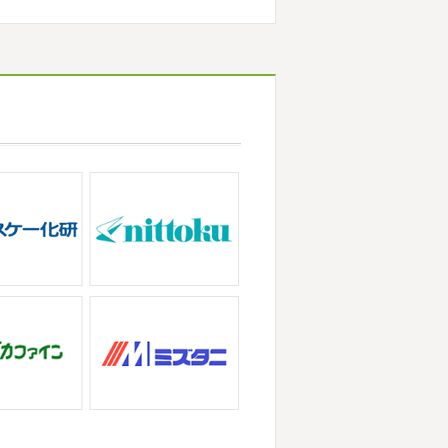
い
子連れ歓迎ヨガ、運動の秋
...
遠征の応援に御殿場のほうまで行って
思っていたよりも寒かっ ...
なりましたね
夏休み最後の週末に海へ
・茅ヶ崎外壁塗装専門店＊
っている時からチクチクするなと思っ
に2026年も1か月半がたとうとして
ンクイが大量発生している ...
ろしくお願いいたします
先日は神奈
積もっていて子供たちは大 ...
が立て込みブログ更新出来ずでした
田原・茅ヶ崎外壁塗装専門店＊
事一発目は こちらへ ？？？ どこだ
喜び申し上げます。 平素は格別のご
でヨガからのスタート
最高 ...
、株式会社大野建装では年末年始の休
ていただきます。 皆様には大変 ...
店＊
ぶりのサーフブログです
営業部長もお
崎・小田原外壁塗装専門店＊
ビスタでストレッチ
今日ははおちゃん
ザが大流行していますが体調など崩し
パなにしてるのかな～
は ...
の湘南の虎こと島村さんが本社にいら