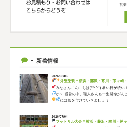
営業
新着情報
2026/08/06
外壁塗装
＊横浜・藤沢・寒川・茅ヶ崎
みなさんこんにちは(#^.^#)
暑い日が続い
か？ 猛暑の中、職人さんも一生懸命がん
には気を付けていきましょう
2026/07/04
フットサル大会
＊横浜・藤沢・寒川・茅