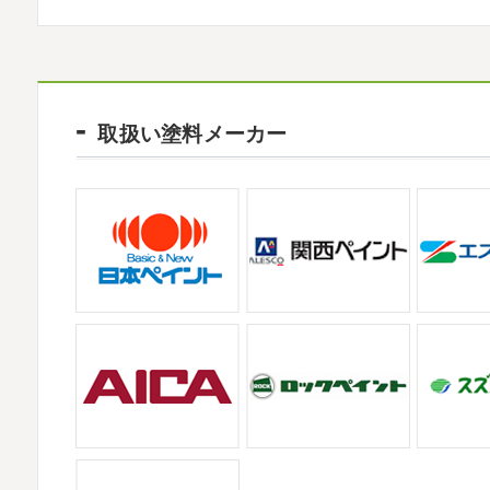
生の息子さんも
先生2人抱っこすご
しでしたでしょうか？ 私は息子のサッカー
きました
暖かくなると思っていたら、強風で
2021/09/02
大量発生!!!＊湘南の外壁塗装専門店＊
2026/02/12
夏休みが終わったと思ったら、急に寒く
2026
初雪
＊横浜・藤沢・寒川・小田原
取扱い塗料メーカー
日曜日はちょっと寒かったです
海に入
ご無沙汰しております
少し更新してない間
ていたのですが、次の日に 身体中が痒い!! チ
いますね
改めまして… 本年もどうぞよ
川でも雪が降りましたね
近所の公園も雪が
2021/08/16
ヨガ
＊湘南の外壁塗装専門店＊
2025/12/27
大変ご無沙汰しております
色々仕事
年末年始のお知らせ＊横浜・藤沢・寒川・小
お盆休みも頂き、今日からお仕事です
お仕
拝啓 師走の候、ますますご健勝のこととお
かわかりますか？ そうです
マービスタ
高配を賜り、厚くお礼申し上げます。 さて
業日につきまして、下記のとおり休業日とさせ
2021/06/28
サーフレッスン
＊湘南の外壁塗装専門
2025/11/18
ご無沙汰しております
ちょっとお久し
湘南の虎
＊横浜・藤沢・寒川・茅ヶ
久しぶりのサーフィンです!! まずはマー
みなさんこんにちは(#^.^#)
インフルエン
も一緒に
しっかり体をほぐします。 パ
ていませんか？
今日は湘南ベルマーレ