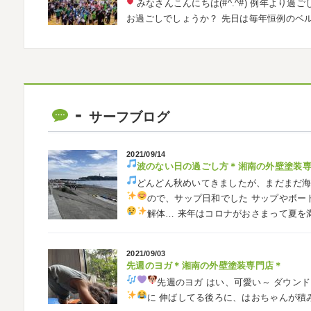
みなさんこんにちは(#^.^#)
例年より過ご
お過ごしでしょうか？ 先日は毎年恒例のベ
ました
普段運動する機会が少ないの
2026/05/31
ベルマーレ
＊横浜・藤沢・寒川・茅
みなさんこんにちは(#^.^#)
先日は試合の
サーフブログ
ようと思います
今シーズン初の応援(*^▽
も会えました
今シーズンもよろしく
2021/09/14
波のない日の過ごし方
＊湘南の外壁塗装
2026/05/02
どんどん秋めいてきましたが、まだまだ
自転車
＊横浜・藤沢・寒川・茅ヶ崎・
ので、サップ日和でした
サップやボー
みなさんこんにちは
ＧＷはいかがお過
解体…
来年はコロナがおさまって夏を
公園で自転車の練習に行ってきました
今
車に興味を示さなかったのですが、お友達の影
2021/09/03
先週のヨガ＊湘南の外壁塗装専門店＊
2026/02/26
先週のヨガ
はい、可愛い～
ダウンド
3連休
＊横浜・藤沢・寒川・茅ヶ崎・小田
に
伸ばしてる後ろに、はおちゃんが積
こんにちは♡ 今週は3連休明けからのスター