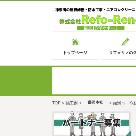
トップページ
リフォリノの
藤沢本社
TOP
>
施工例
>
>
綾瀬市 K