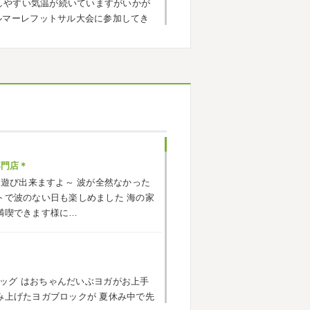
しやすい気温が続いていますがいかが
ルマーレフットサル大会に参加してき
でいい運動になりました
...
ヶ崎・小田原外壁塗装専門店＊
応援に行ったのでその時の写真を載せ
^*) 弊社の新しい担当のキクチさんに
お願いいたします
専門店＊
海遊び出来ますよ～
波が全然なかった
小田原外壁塗装専門店＊
トで波のない日も楽しめました
海の家
ごしですか？ 先日は娘と海沿いにある
満喫できます様に…
まではキックボード派だったので自転
響で欲しいとお願いされたので ...
ッグ
はおちゃんだいぶヨガがお上手
原外壁塗装専門店＊
み上げたヨガブロックが
夏休み中で先
トでしたね!! 皆様連休はいかがお過ご