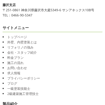
2025/03/31
だまだ普通にバリに行く事は難しいですが、早く自由に海
藤沢支店
夜桜
＊横浜・藤沢・寒川・小田
外に行けるようになりますように…
〒251-0861 神奈川県藤沢市大庭5349-6 サンアネックス10B号
原・茅ヶ崎外壁塗装専門店＊
TEL：0466-90-5347
2020/11/26
みなさんこんにちは(*^▽^*)
ここ数日
海散歩
＊湘南の外壁塗装専門店＊
は真冬の寒さとなりましたがいかがお過ごしですか？
先
サイトメニュー
こんにちわ☼ 最近はグッと気温が下がり
日は都内の夜桜を観に行きました
例年よりも大分寒いお
寒くなりましたね
気づけば今年も後一
花見になりましたがとても綺麗でした(*^_^*)
帰りは人気
トップページ
か月ちょっと(´ﾟдﾟ｀) 早い早い
先日の夕散歩
またコ
のハン ...
外壁、内壁塗装とは
ロナが危険な感じになってきたので、海にはたくさんの人
リフォリノの強み
2025/03/27
が来てました！！ でも、海なら ...
会社・スタッフ紹介
サンシャイン水族館
＊横浜・藤
2020/11/19
料金プラン
沢・寒川・小田原・茅ヶ崎外壁塗装
施工の流れ
海に行きたい…！！！＊湘南の外壁
専門店＊
お問い合わせ
塗装専門店＊
みなさんこんにちは(^O^)
花粉がたくさん飛んでいます
求人情報
最近は暖かくて過ごしやすいお天気です
が、みなさんはいかがお過ごしですか？
笑 先日、池袋の
プライバシーポリシー
ね
弊社ライダーの脇祐史君はバリ島に行きました!! 私も
サンシャイン水族館に行きました
外国人の方が多く、
ブログ
行きたいーーーーー!!! 写真が送られてきたら、またアップ
館内はとても賑わっていました
ここの大きな水槽にはサ
一級塗装技能士
していきますね
こちらは今回ではなくて以前のバリショ
...
2級建築施工管理技士
ット
2025/03/12
製品紹介
2020/11/12