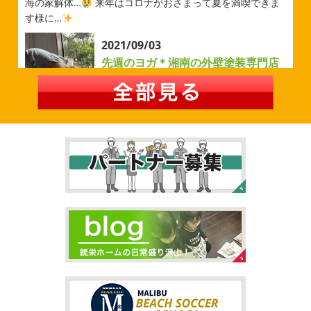
今シーズンもよろしくお願いいたします
海の家解体…
来年はコロナがおさまって夏を満喫できま
す様に…
2026/05/02
2021/09/03
自転車
＊横浜・藤沢・寒川・茅
先週のヨガ＊湘南の外壁塗装専門店
ヶ崎・小田原外壁塗装専門店＊
＊
みなさんこんにちは
ＧＷはいかがお
過ごしですか？ 先日は娘と海沿いにある公園で自転車の練
先週のヨガ
はい、可愛い～
ダウンド
習に行ってきました
今まではキックボード派だったので
ッグ
はおちゃんだいぶヨガがお上手に
伸ばしてる後
自転車に興味を示さなかったのですが、お友達の影響で欲
ろに、はおちゃんが積み上げたヨガブロックが
夏休み中
しいとお願いされたので ...
で先生の息子さんも
先生2人抱っこすごい
子連れ歓迎
ヨガ、運動の秋
...
2026/02/26
2021/09/02
3連休
＊横浜・藤沢・寒川・茅ヶ
大量発生!!!＊湘南の外壁塗装専門店
崎・小田原外壁塗装専門店＊
＊
こんにちは♡ 今週は3連休明けからのスタ
ートでしたね!! 皆様連休はいかがお過ごしでしたでしょう
夏休みが終わったと思ったら、急に寒く
か？ 私は息子のサッカー遠征の応援に御殿場のほうまで行
なりましたね
夏休み最後の週末に海へ
日曜日はちょ
ってきました
暖かくなると思っていたら、強風で思って
っと寒かったです
海に入っている時からチクチクするな
いたよりも寒かっ ...
と思っていたのですが、次の日に 身体中が痒い!! チンクイ
が大量発生している ...
2026/02/12