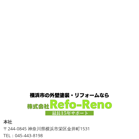
なので芍薬がお花 ...
今日はこちらからスタート
マービスタ
クリスマス仕様
今日はみんなでヨガ～
お久しぶり
2025/04/29
のAちゃん
はおちゃんも一緒に
事務員みな背中バキバ
ダブルトーン塗装
＊横浜・藤沢・
キです
はおちゃんおさまる
今日でヨガ納めです!! 来年
寒川・小田原・茅ヶ崎外壁塗装専門
も沢山ヨガ ...
店＊
2020/12/11
みなさんこんにちは(*^▽^*)
日中は暖かいですが夜はま
先日のサーフレッスン
＊湘南の
だ冷え込みますね
今日はダブルトーン塗装を紹介したい
外壁塗装専門店＊
と思います
とってもオシャレですね
このような2色
使いでオシャレに仕上げることもできますのでお気軽に ...
こんにちは
あっという間に12月も10日
をすぎてしまい、今年も残す所3週間あまり
早い！！早
2025/04/24
すぎる
コロナがまた蔓延していますが、体調管理に気を
美容院
＊横浜・藤沢・寒川・小田
つけて行きましょー
さてさて、先日のサーフレッスン
原・茅ヶ崎外壁塗装専門店＊
ちょっとご無沙 ...
みなさんこんにちは(#^.^#)
4月下旬に
2020/11/30
なりどんどん暖かくなってきましたね
先日は娘の美容院
Bali
＊湘南の外壁塗装専門店＊
に行ってきました
腰まで頑張って伸ばした髪の毛をバッ
こんにちは!! 今日はバリショットを少しだ
サリ切りたいとの事だったで数年ぶりの美容院に
30セン
本社
け
南国
ウルワツ
海パンで海に入
チほど切る ...
〒244-0845 神奈川県横浜市栄区金井町1531
れるって最高ですね
チューブ大好きな脇祐史プロ
ま
TEL：045-443-8198