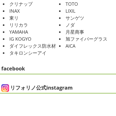
ませんか？
先日は友人のお誕生日で食事に行ったので
2021/02/01
クリナップ
TOTO
その時の写真を載せたいと思います
お肉が好きな友達だ
海日和
＊湘南の外壁塗装専門店＊
INAX
LIXIL
ったので関内に ...
昨日はとっても暖かかったですね
自転
東リ
サンゲツ
車で走っていると暑かったです
海にも
2025/06/09
リリカラ
ノダ
公園にもたくさんの子供達が遊んでいました♬ 先週は波の
家庭菜園
＊横浜・藤沢・寒
YAMAHA
月星商事
ある日も多かったですね
まだ寒い日も多いけど、やっぱ
川・茅ヶ崎・小田原外壁塗装専門店
り海は気持ちいー
見てるだけでも癒 ...
IG KOGYO
旭ファイバーグラス
＊
ダイフレックス防水材
AICA
2021/01/26
みなさんこんにちは
今週から梅雨入りだそうですがい
タキロンシーアイ
ちょっとご無沙汰です
＊湘南の外
かがお過ごしでしょうか
本日は営業さんが家庭菜園をは
じめたそうなのでその写真をアップしていきたいと思いま
壁塗装専門店＊
す
栽培初日↑
ここまで大きくなりました(#^.^#)
...
facebook
こんにちは!! ちょっと仕事がバタバタして
おり、お久しぶりの更新になってしまいました
そんな間
2025/05/24
にコロナがまた急増して緊急事態宣言が発令しましたが、
ピオニー
＊横浜・藤沢・寒川・茅
皆さまいかがお過ごしでしょうか？？ コロナで今年はまだ
リフォリノ公式instagram
ヶ崎・小田原外壁塗装専門店＊
ヨガにも行けず、ウ ...
みなさんこんにちは(*^▽^*)
徐々に夏
2020/12/14
の陽気になりつつありますが、いかがお過ごしでしょう
今日の朝活
＊湘南の外壁塗装専門
か？
我が家では芍薬の季節になったので沢山お取り寄せ
しました
1年のうちの1か月程の間しか出回らないお花
店＊