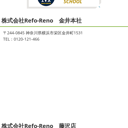
2021/08/16
2026
初雪
＊横浜・藤沢・寒川・
ヨガ
＊湘南の外壁塗装専門店＊
小田原・茅ヶ崎外壁塗装専門店＊
株式会社Refo-Reno 金井本社
大変ご無沙汰しております
色々仕事
ご無沙汰しております
少し更新してな
が立て込みブログ更新出来ずでした
お
い間に2026年も1か月半がたとうとしていますね
改めま
盆休みも頂き、今日からお仕事です
お仕事一発目は こち
して… 本年もどうぞよろしくお願いいたします
先日は神
〒244-0845 神奈川県横浜市栄区金井町1531
らへ ？？？ どこだかわかりますか？ そうです
マービス
奈川でも雪が降りましたね
近所の公園も雪が積もってい
TEL：0120-121-466
タでヨガからのスタート
最高 ...
て子供たちは大 ...
2021/06/28
2025/12/27
サーフレッスン
＊湘南の外壁塗
年末年始のお知らせ＊横浜・藤沢・
装専門店＊
寒川・小田原・茅ヶ崎外壁塗装専門
ご無沙汰しております
ちょっとお久し
店＊
ぶりのサーフブログです
営業部長もお久しぶりのサーフ
拝啓 師走の候、ますますご健勝のこととお喜び申し上げ
ィンです!! まずはマービスタでストレッチ
今日ははおち
ます。 平素は格別のご高配を賜り、厚くお礼申し上げま
ゃんも一緒に
しっかり体をほぐします。 パパなにしてる
す。 さて、株式会社大野建装では年末年始の休業日につき
のかな～
は ...
まして、下記のとおり休業日とさせていただきます。 皆様
には大変 ...
2021/04/19
本日もヨガから
＊湘南の外壁塗装
2025/11/18
株式会社Refo-Reno 藤沢店
専門店＊
湘南の虎
＊横浜・藤沢・寒