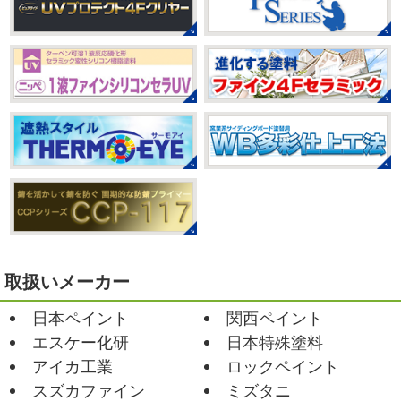
みなさんこんにちは(#^.^#)
もうすぐ８
いつか私もこんなキレイになれるように頑張ります
月が終わりますがいかがお過ごしですか？ 先日、娘と原宿
今はまだ、はおちゃんと共に修業です
のベビタピに行ってきました
以前は早朝から大行列だっ
たので暑い中並ぶ勇気が出なかったのですが予約ができる
2021/03/02
ようになってい ...
it`s new
＊湘南の外壁塗装専門店
＊
2025/07/28
おはようございます
今日は風が強い
フットサル大会
＊横浜・藤沢・
こんな日はお仕事日和です
営業部長のNEW Wet
じ
寒川・小田原・茅ヶ崎外壁塗装専門
ゃ～ん コレクトのマークも入ってる
気温はだいぶ春めい
店＊
てきましたが、まだまだ水は冷たいので、こちらがあれば
みなさんこんにちは(#^.^#)
相変わらず暑い日が続いてい
安心
このウ ...
ますが、いかがお過ごしでしょうか？ 先日行われた毎年恒
例、ベルマーレ主催のフットサル大会に大野建装も出場し
2021/02/12
ました
大野建装は3勝することができました
...
Yoga
＊湘南の外壁塗装専門店＊
取扱いメーカー
おはようございます
今週ももうおしま
2025/07/17
日本ペイント
関西ペイント
いですが、今週はヨガからのスタートで
誕生日会
＊横浜・藤沢・寒川・
Happy
小さい足
伸びる～
腕をかなり使いました!!
エスケー化研
日本特殊塗料
小田原・茅ヶ崎外壁塗装専門店＊
久しぶりのヨガで太陽礼拝をずっとやったので、全身バキ
アイカ工業
ロックペイント
みなさんこんにちは(*^▽^*)
30℃越え
バキでした
でも最高に気持ち ...
が当たり前になってしまっていますが夏バテなどされてい
スズカファイン
ミズタニ