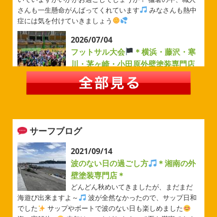
さんも一生懸命がんばってくれています
みなさんも熱中
症には気を付けていきましょう
2026/07/04
フットサル大会
＊横浜・藤沢・寒
川・茅ヶ崎・小田原外壁塗装専門店
＊
みなさんこんにちは(#^.^#)
例年より過ごしやすい気温が
続いていますがいかがお過ごしでしょうか？ 先日は毎年恒
例のベルマーレフットサル大会に参加してきました
普段
運動する機会が少ないのでいい運動になりました
...
サーフブログ
2026/05/31
ベルマーレ
＊横浜・藤沢・寒
2021/09/14
川・茅ヶ崎・小田原外壁塗装専門店
波のない日の過ごし方
＊湘南の外
＊
壁塗装専門店＊
みなさんこんにちは(#^.^#)
先日は試合の応援に行ったの
どんどん秋めいてきましたが、まだまだ
でその時の写真を載せようと思います
今シーズン初の応
海遊び出来ますよ～
波が全然なかったので、サップ日和
援(*^▽^*) 弊社の新しい担当のキクチさんにも会えました
でした
サップやボートで波のない日も楽しめました