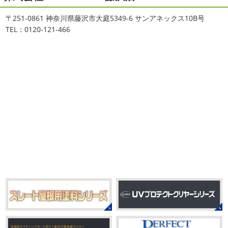
おはようございます
ちょっとお久しぶ
川・茅ヶ崎・小田原外壁塗装専門店
〒251-0861 神奈川県藤沢市大庭5349-6 サンアネックス10B号
りのヨガへ
ちょっとご無沙汰のヨガで体がバキバキです
＊
TEL：0120-121-466
伸ばすと気持ち～ はおちゃんも日に日に上達しています
みなさんこんにちは(#^.^#)
インフルエンザが大流行して
♡ 今日は貸し切りヨガでみっちり見て頂きました
沢山動
いますが体調など崩していませんか？
今日は湘南ベル
いたから、はおち ...
マーレの湘南の虎こと島村さんが本社にいらしてください
ました(*^▽^*) 来年のスポンサー契約の更新をお ...
2021/04/01
2021初SURF
＊湘南の外壁塗装専
2025/09/27
門店＊
シール帳
＊横浜・藤沢・寒川・
おはようございます
もう4月になって
茅ヶ崎・小田原外壁塗装専門店＊
しまいましたね!! 新しい年の始まりです!! 頑張っていきまし
みなさんこんにちは(*^▽^*)
だいぶ涼
ょう
おっ
ここはマービスタですね
営業部長久々の
しくなって過ごしやすい陽気になってきましたがいかがお
サーフレッスンです
久々なので海に入る前にしっかりと
過ごしですか？
先日、娘とシール帳を作りました
シ
身体をほぐ ...
ール帳を作ってからはシール集めにどっぷりハマり中です
私の小学生の頃 ...
2021/03/23
ヨガヨガ～♡＊湘南の外壁塗装専門
2025/08/30
店＊
ベビタピ
＊横浜・藤沢・寒川・
本日もこちらから
ヨガ日和
はおちゃ
小田原・茅ヶ崎外壁塗装専門店＊
んも
柔らかくて羨ましい
先生のダウンドッグ綺麗～