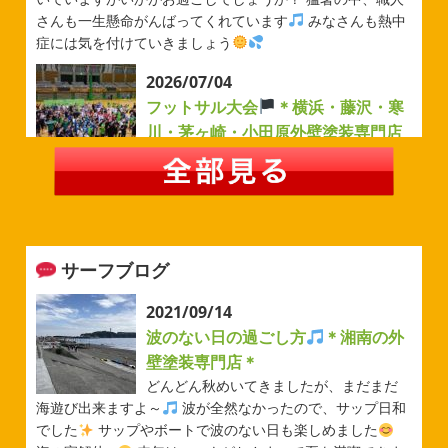
さんも一生懸命がんばってくれています
みなさんも熱中
症には気を付けていきましょう
2026/07/04
フットサル大会
＊横浜・藤沢・寒
川・茅ヶ崎・小田原外壁塗装専門店
＊
みなさんこんにちは(#^.^#)
例年より過ごしやすい気温が
続いていますがいかがお過ごしでしょうか？ 先日は毎年恒
例のベルマーレフットサル大会に参加してきました
普段
運動する機会が少ないのでいい運動になりました
...
サーフブログ
2026/05/31
ベルマーレ
＊横浜・藤沢・寒
2021/09/14
川・茅ヶ崎・小田原外壁塗装専門店
波のない日の過ごし方
＊湘南の外
＊
壁塗装専門店＊
みなさんこんにちは(#^.^#)
先日は試合の応援に行ったの
どんどん秋めいてきましたが、まだまだ
でその時の写真を載せようと思います
今シーズン初の応
海遊び出来ますよ～
波が全然なかったので、サップ日和
援(*^▽^*) 弊社の新しい担当のキクチさんにも会えました
でした
サップやボートで波のない日も楽しめました