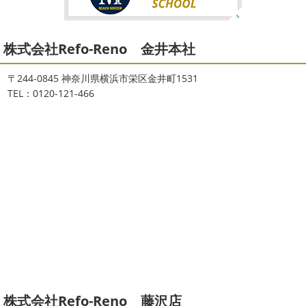
2021/08/16
2026
初雪
＊横浜・藤沢・寒川・
ヨガ
＊湘南の外壁塗装専門店＊
小田原・茅ヶ崎外壁塗装専門店＊
株式会社Refo-Reno 金井本社
大変ご無沙汰しております
色々仕事
ご無沙汰しております
少し更新してな
が立て込みブログ更新出来ずでした
お
い間に2026年も1か月半がたとうとしていますね
改めま
盆休みも頂き、今日からお仕事です
お仕事一発目は こち
して… 本年もどうぞよろしくお願いいたします
先日は神
〒244-0845 神奈川県横浜市栄区金井町1531
らへ ？？？ どこだかわかりますか？ そうです
マービス
奈川でも雪が降りましたね
近所の公園も雪が積もってい
TEL：0120-121-466
タでヨガからのスタート
最高 ...
て子供たちは大 ...
2021/06/28
2025/12/27
サーフレッスン
＊湘南の外壁塗
年末年始のお知らせ＊横浜・藤沢・
装専門店＊
寒川・小田原・茅ヶ崎外壁塗装専門
ご無沙汰しております
ちょっとお久し
店＊
ぶりのサーフブログです
営業部長もお久しぶりのサーフ
拝啓 師走の候、ますますご健勝のこととお喜び申し上げ
ィンです!! まずはマービスタでストレッチ
今日ははおち
ます。 平素は格別のご高配を賜り、厚くお礼申し上げま
ゃんも一緒に
しっかり体をほぐします。 パパなにしてる
す。 さて、株式会社大野建装では年末年始の休業日につき
のかな～
は ...
まして、下記のとおり休業日とさせていただきます。 皆様
には大変 ...
2021/04/19
本日もヨガから
＊湘南の外壁塗装
2025/11/18
株式会社Refo-Reno 藤沢店
専門店＊
湘南の虎
＊横浜・藤沢・寒