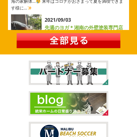
今シーズンもよろしくお願いいたします
海の家解体…
来年はコロナがおさまって夏を満喫できま
す様に…
2026/05/02
2021/09/03
自転車
＊横浜・藤沢・寒川・茅
先週のヨガ＊湘南の外壁塗装専門店
ヶ崎・小田原外壁塗装専門店＊
＊
みなさんこんにちは
ＧＷはいかがお
過ごしですか？ 先日は娘と海沿いにある公園で自転車の練
先週のヨガ
はい、可愛い～
ダウンド
習に行ってきました
今まではキックボード派だったので
ッグ
はおちゃんだいぶヨガがお上手に
伸ばしてる後
自転車に興味を示さなかったのですが、お友達の影響で欲
ろに、はおちゃんが積み上げたヨガブロックが
夏休み中
しいとお願いされたので ...
で先生の息子さんも
先生2人抱っこすごい
子連れ歓迎
ヨガ、運動の秋
...
2026/02/26
2021/09/02
3連休
＊横浜・藤沢・寒川・茅ヶ
大量発生!!!＊湘南の外壁塗装専門店
崎・小田原外壁塗装専門店＊
＊
こんにちは♡ 今週は3連休明けからのスタ
ートでしたね!! 皆様連休はいかがお過ごしでしたでしょう
夏休みが終わったと思ったら、急に寒く
か？ 私は息子のサッカー遠征の応援に御殿場のほうまで行
なりましたね
夏休み最後の週末に海へ
日曜日はちょ
ってきました
暖かくなると思っていたら、強風で思って
っと寒かったです
海に入っている時からチクチクするな
いたよりも寒かっ ...
と思っていたのですが、次の日に 身体中が痒い!! チンクイ
が大量発生している ...
2026/02/12