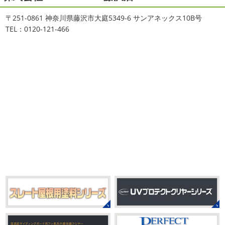
おはようございます
ちょっとお久しぶ
川・茅ヶ崎・小田原外壁塗装専門店
〒251-0861 神奈川県藤沢市大庭5349-6 サンアネックス10B号
りのヨガへ
ちょっとご無沙汰のヨガで体がバキバキです
＊
TEL：0120-121-466
伸ばすと気持ち～ はおちゃんも日に日に上達しています
みなさんこんにちは(#^.^#)
インフルエンザが大流行して
♡ 今日は貸し切りヨガでみっちり見て頂きました
沢山動
いますが体調など崩していませんか？
今日は湘南ベル
いたから、はおち ...
マーレの湘南の虎こと島村さんが本社にいらしてください
ました(*^▽^*) 来年のスポンサー契約の更新をお ...
2021/04/01
2021初SURF
＊湘南の外壁塗装専
2025/09/27
門店＊
シール帳
＊横浜・藤沢・寒川・
おはようございます
もう4月になって
茅ヶ崎・小田原外壁塗装専門店＊
しまいましたね!! 新しい年の始まりです!! 頑張っていきまし
みなさんこんにちは(*^▽^*)
だいぶ涼
ょう
おっ
ここはマービスタですね
営業部長久々の
しくなって過ごしやすい陽気になってきましたがいかがお
サーフレッスンです
久々なので海に入る前にしっかりと
過ごしですか？
先日、娘とシール帳を作りました
シ
身体をほぐ ...
ール帳を作ってからはシール集めにどっぷりハマり中です
私の小学生の頃 ...
2021/03/23
ヨガヨガ～♡＊湘南の外壁塗装専門
2025/08/30
店＊
ベビタピ
＊横浜・藤沢・寒川・
本日もこちらから
ヨガ日和
はおちゃ
小田原・茅ヶ崎外壁塗装専門店＊
んも
柔らかくて羨ましい
先生のダウンドッグ綺麗～