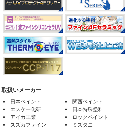
みなさんこんにちは(#^.^#)
もうすぐ８
いつか私もこんなキレイになれるように頑張ります
月が終わりますがいかがお過ごしですか？ 先日、娘と原宿
今はまだ、はおちゃんと共に修業です
のベビタピに行ってきました
以前は早朝から大行列だっ
たので暑い中並ぶ勇気が出なかったのですが予約ができる
2021/03/02
ようになってい ...
it`s new
＊湘南の外壁塗装専門店
＊
2025/07/28
おはようございます
今日は風が強い
フットサル大会
＊横浜・藤沢・
こんな日はお仕事日和です
営業部長のNEW Wet
じ
寒川・小田原・茅ヶ崎外壁塗装専門
ゃ～ん コレクトのマークも入ってる
気温はだいぶ春めい
店＊
てきましたが、まだまだ水は冷たいので、こちらがあれば
みなさんこんにちは(#^.^#)
相変わらず暑い日が続いてい
安心
このウ ...
ますが、いかがお過ごしでしょうか？ 先日行われた毎年恒
例、ベルマーレ主催のフットサル大会に大野建装も出場し
2021/02/12
ました
大野建装は3勝することができました
...
Yoga
＊湘南の外壁塗装専門店＊
取扱いメーカー
おはようございます
今週ももうおしま
2025/07/17
日本ペイント
関西ペイント
いですが、今週はヨガからのスタートで
誕生日会
＊横浜・藤沢・寒川・
Happy
小さい足
伸びる～
腕をかなり使いました!!
エスケー化研
日本特殊塗料
小田原・茅ヶ崎外壁塗装専門店＊
久しぶりのヨガで太陽礼拝をずっとやったので、全身バキ
アイカ工業
ロックペイント
みなさんこんにちは(*^▽^*)
30℃越え
バキでした
でも最高に気持ち ...
が当たり前になってしまっていますが夏バテなどされてい
スズカファイン
ミズタニ