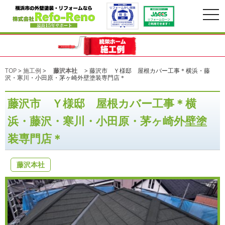
togg
navi
TOP
>
施工例
>
藤沢本社
>
藤沢市 Ｙ様邸 屋根カバー工事＊横浜・藤
沢・寒川・小田原・茅ヶ崎外壁塗装専門店＊
藤沢市 Ｙ様邸 屋根カバー工事＊横
浜・藤沢・寒川・小田原・茅ヶ崎外壁塗
装専門店＊
藤沢本社