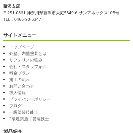
2025/03/31
だまだ普通にバリに行く事は難しいですが、早く自由に海
藤沢支店
夜桜
＊横浜・藤沢・寒川・小田
外に行けるようになりますように…
〒251-0861 神奈川県藤沢市大庭5349-6 サンアネックス10B号
原・茅ヶ崎外壁塗装専門店＊
TEL：0466-90-5347
2020/11/26
みなさんこんにちは(*^▽^*)
ここ数日
海散歩
＊湘南の外壁塗装専門店＊
は真冬の寒さとなりましたがいかがお過ごしですか？
先
サイトメニュー
こんにちわ☼ 最近はグッと気温が下がり
日は都内の夜桜を観に行きました
例年よりも大分寒いお
寒くなりましたね
気づけば今年も後一
花見になりましたがとても綺麗でした(*^_^*)
帰りは人気
トップページ
か月ちょっと(´ﾟдﾟ｀) 早い早い
先日の夕散歩
またコ
のハン ...
外壁、内壁塗装とは
ロナが危険な感じになってきたので、海にはたくさんの人
リフォリノの強み
2025/03/27
が来てました！！ でも、海なら ...
会社・スタッフ紹介
サンシャイン水族館
＊横浜・藤
2020/11/19
料金プラン
沢・寒川・小田原・茅ヶ崎外壁塗装
施工の流れ
海に行きたい…！！！＊湘南の外壁
専門店＊
お問い合わせ
塗装専門店＊
みなさんこんにちは(^O^)
花粉がたくさん飛んでいます
求人情報
最近は暖かくて過ごしやすいお天気です
が、みなさんはいかがお過ごしですか？
笑 先日、池袋の
プライバシーポリシー
ね
弊社ライダーの脇祐史君はバリ島に行きました!! 私も
サンシャイン水族館に行きました
外国人の方が多く、
ブログ
行きたいーーーーー!!! 写真が送られてきたら、またアップ
館内はとても賑わっていました
ここの大きな水槽にはサ
一級塗装技能士
していきますね
こちらは今回ではなくて以前のバリショ
...
2級建築施工管理技士
ット
2025/03/12
製品紹介
2020/11/12