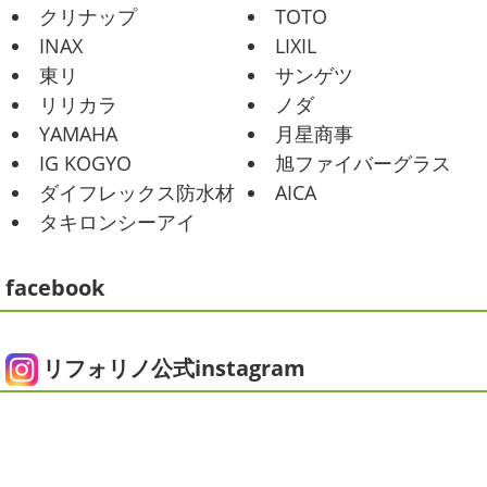
ませんか？
先日は友人のお誕生日で食事に行ったので
2021/02/01
クリナップ
TOTO
その時の写真を載せたいと思います
お肉が好きな友達だ
海日和
＊湘南の外壁塗装専門店＊
INAX
LIXIL
ったので関内に ...
昨日はとっても暖かかったですね
自転
東リ
サンゲツ
車で走っていると暑かったです
海にも
2025/06/09
リリカラ
ノダ
公園にもたくさんの子供達が遊んでいました♬ 先週は波の
家庭菜園
＊横浜・藤沢・寒
YAMAHA
月星商事
ある日も多かったですね
まだ寒い日も多いけど、やっぱ
川・茅ヶ崎・小田原外壁塗装専門店
り海は気持ちいー
見てるだけでも癒 ...
IG KOGYO
旭ファイバーグラス
＊
ダイフレックス防水材
AICA
2021/01/26
みなさんこんにちは
今週から梅雨入りだそうですがい
タキロンシーアイ
ちょっとご無沙汰です
＊湘南の外
かがお過ごしでしょうか
本日は営業さんが家庭菜園をは
じめたそうなのでその写真をアップしていきたいと思いま
壁塗装専門店＊
す
栽培初日↑
ここまで大きくなりました(#^.^#)
...
facebook
こんにちは!! ちょっと仕事がバタバタして
おり、お久しぶりの更新になってしまいました
そんな間
2025/05/24
にコロナがまた急増して緊急事態宣言が発令しましたが、
ピオニー
＊横浜・藤沢・寒川・茅
皆さまいかがお過ごしでしょうか？？ コロナで今年はまだ
リフォリノ公式instagram
ヶ崎・小田原外壁塗装専門店＊
ヨガにも行けず、ウ ...
みなさんこんにちは(*^▽^*)
徐々に夏
2020/12/14
の陽気になりつつありますが、いかがお過ごしでしょう
今日の朝活
＊湘南の外壁塗装専門
か？
我が家では芍薬の季節になったので沢山お取り寄せ
しました
1年のうちの1か月程の間しか出回らないお花
店＊