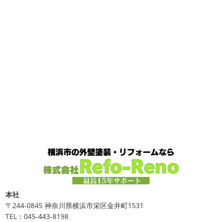
なので芍薬がお花 ...
今日はこちらからスタート
マービスタ
クリスマス仕様
今日はみんなでヨガ～
お久しぶり
2025/04/29
のAちゃん
はおちゃんも一緒に
事務員みな背中バキバ
ダブルトーン塗装
＊横浜・藤沢・
キです
はおちゃんおさまる
今日でヨガ納めです!! 来年
寒川・小田原・茅ヶ崎外壁塗装専門
も沢山ヨガ ...
店＊
2020/12/11
みなさんこんにちは(*^▽^*)
日中は暖かいですが夜はま
先日のサーフレッスン
＊湘南の
だ冷え込みますね
今日はダブルトーン塗装を紹介したい
外壁塗装専門店＊
と思います
とってもオシャレですね
このような2色
使いでオシャレに仕上げることもできますのでお気軽に ...
こんにちは
あっという間に12月も10日
をすぎてしまい、今年も残す所3週間あまり
早い！！早
2025/04/24
すぎる
コロナがまた蔓延していますが、体調管理に気を
美容院
＊横浜・藤沢・寒川・小田
つけて行きましょー
さてさて、先日のサーフレッスン
原・茅ヶ崎外壁塗装専門店＊
ちょっとご無沙 ...
みなさんこんにちは(#^.^#)
4月下旬に
2020/11/30
なりどんどん暖かくなってきましたね
先日は娘の美容院
Bali
＊湘南の外壁塗装専門店＊
に行ってきました
腰まで頑張って伸ばした髪の毛をバッ
こんにちは!! 今日はバリショットを少しだ
サリ切りたいとの事だったで数年ぶりの美容院に
30セン
本社
け
南国
ウルワツ
海パンで海に入
チほど切る ...
〒244-0845 神奈川県横浜市栄区金井町1531
れるって最高ですね
チューブ大好きな脇祐史プロ
ま
TEL：045-443-8198