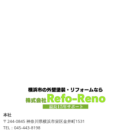
なので芍薬がお花 ...
今日はこちらからスタート
マービスタ
クリスマス仕様
今日はみんなでヨガ～
お久しぶり
2025/04/29
のAちゃん
はおちゃんも一緒に
事務員みな背中バキバ
ダブルトーン塗装
＊横浜・藤沢・
キです
はおちゃんおさまる
今日でヨガ納めです!! 来年
寒川・小田原・茅ヶ崎外壁塗装専門
も沢山ヨガ ...
店＊
2020/12/11
みなさんこんにちは(*^▽^*)
日中は暖かいですが夜はま
先日のサーフレッスン
＊湘南の
だ冷え込みますね
今日はダブルトーン塗装を紹介したい
外壁塗装専門店＊
と思います
とってもオシャレですね
このような2色
使いでオシャレに仕上げることもできますのでお気軽に ...
こんにちは
あっという間に12月も10日
をすぎてしまい、今年も残す所3週間あまり
早い！！早
2025/04/24
すぎる
コロナがまた蔓延していますが、体調管理に気を
美容院
＊横浜・藤沢・寒川・小田
つけて行きましょー
さてさて、先日のサーフレッスン
原・茅ヶ崎外壁塗装専門店＊
ちょっとご無沙 ...
みなさんこんにちは(#^.^#)
4月下旬に
2020/11/30
なりどんどん暖かくなってきましたね
先日は娘の美容院
Bali
＊湘南の外壁塗装専門店＊
に行ってきました
腰まで頑張って伸ばした髪の毛をバッ
こんにちは!! 今日はバリショットを少しだ
サリ切りたいとの事だったで数年ぶりの美容院に
30セン
本社
け
南国
ウルワツ
海パンで海に入
チほど切る ...
〒244-0845 神奈川県横浜市栄区金井町1531
れるって最高ですね
チューブ大好きな脇祐史プロ
ま
TEL：045-443-8198