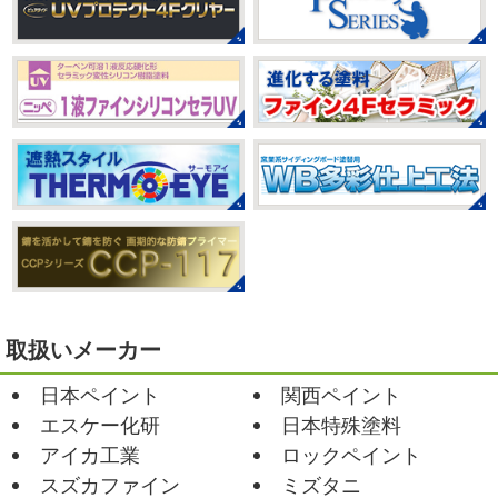
みなさんこんにちは(#^.^#)
もうすぐ８
いつか私もこんなキレイになれるように頑張ります
月が終わりますがいかがお過ごしですか？ 先日、娘と原宿
今はまだ、はおちゃんと共に修業です
のベビタピに行ってきました
以前は早朝から大行列だっ
たので暑い中並ぶ勇気が出なかったのですが予約ができる
2021/03/02
ようになってい ...
it`s new
＊湘南の外壁塗装専門店
＊
2025/07/28
おはようございます
今日は風が強い
フットサル大会
＊横浜・藤沢・
こんな日はお仕事日和です
営業部長のNEW Wet
じ
寒川・小田原・茅ヶ崎外壁塗装専門
ゃ～ん コレクトのマークも入ってる
気温はだいぶ春めい
店＊
てきましたが、まだまだ水は冷たいので、こちらがあれば
みなさんこんにちは(#^.^#)
相変わらず暑い日が続いてい
安心
このウ ...
ますが、いかがお過ごしでしょうか？ 先日行われた毎年恒
例、ベルマーレ主催のフットサル大会に大野建装も出場し
2021/02/12
ました
大野建装は3勝することができました
...
Yoga
＊湘南の外壁塗装専門店＊
取扱いメーカー
おはようございます
今週ももうおしま
2025/07/17
日本ペイント
関西ペイント
いですが、今週はヨガからのスタートで
誕生日会
＊横浜・藤沢・寒川・
Happy
小さい足
伸びる～
腕をかなり使いました!!
エスケー化研
日本特殊塗料
小田原・茅ヶ崎外壁塗装専門店＊
久しぶりのヨガで太陽礼拝をずっとやったので、全身バキ
アイカ工業
ロックペイント
みなさんこんにちは(*^▽^*)
30℃越え
バキでした
でも最高に気持ち ...
が当たり前になってしまっていますが夏バテなどされてい
スズカファイン
ミズタニ