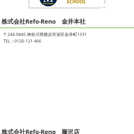
2021/08/16
2026
初雪
＊横浜・藤沢・寒川・
ヨガ
＊湘南の外壁塗装専門店＊
小田原・茅ヶ崎外壁塗装専門店＊
株式会社Refo-Reno 金井本社
大変ご無沙汰しております
色々仕事
ご無沙汰しております
少し更新してな
が立て込みブログ更新出来ずでした
お
い間に2026年も1か月半がたとうとしていますね
改めま
盆休みも頂き、今日からお仕事です
お仕事一発目は こち
して… 本年もどうぞよろしくお願いいたします
先日は神
〒244-0845 神奈川県横浜市栄区金井町1531
らへ ？？？ どこだかわかりますか？ そうです
マービス
奈川でも雪が降りましたね
近所の公園も雪が積もってい
TEL：0120-121-466
タでヨガからのスタート
最高 ...
て子供たちは大 ...
2021/06/28
2025/12/27
サーフレッスン
＊湘南の外壁塗
年末年始のお知らせ＊横浜・藤沢・
装専門店＊
寒川・小田原・茅ヶ崎外壁塗装専門
ご無沙汰しております
ちょっとお久し
店＊
ぶりのサーフブログです
営業部長もお久しぶりのサーフ
拝啓 師走の候、ますますご健勝のこととお喜び申し上げ
ィンです!! まずはマービスタでストレッチ
今日ははおち
ます。 平素は格別のご高配を賜り、厚くお礼申し上げま
ゃんも一緒に
しっかり体をほぐします。 パパなにしてる
す。 さて、株式会社大野建装では年末年始の休業日につき
のかな～
は ...
まして、下記のとおり休業日とさせていただきます。 皆様
には大変 ...
2021/04/19
本日もヨガから
＊湘南の外壁塗装
2025/11/18
株式会社Refo-Reno 藤沢店
専門店＊
湘南の虎
＊横浜・藤沢・寒