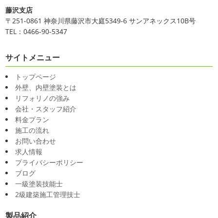
2025/03/31
だまだ普通にバリに行く事は難しいですが、早く自由に海
藤沢支店
夜桜
＊横浜・藤沢・寒川・小田
外に行けるようになりますように…
〒251-0861 神奈川県藤沢市大庭5349-6 サンアネックス10B号
原・茅ヶ崎外壁塗装専門店＊
TEL：0466-90-5347
2020/11/26
みなさんこんにちは(*^▽^*)
ここ数日
海散歩
＊湘南の外壁塗装専門店＊
は真冬の寒さとなりましたがいかがお過ごしですか？
先
サイトメニュー
こんにちわ☼ 最近はグッと気温が下がり
日は都内の夜桜を観に行きました
例年よりも大分寒いお
寒くなりましたね
気づけば今年も後一
花見になりましたがとても綺麗でした(*^_^*)
帰りは人気
トップページ
か月ちょっと(´ﾟдﾟ｀) 早い早い
先日の夕散歩
またコ
のハン ...
外壁、内壁塗装とは
ロナが危険な感じになってきたので、海にはたくさんの人
リフォリノの強み
2025/03/27
が来てました！！ でも、海なら ...
会社・スタッフ紹介
サンシャイン水族館
＊横浜・藤
2020/11/19
料金プラン
沢・寒川・小田原・茅ヶ崎外壁塗装
施工の流れ
海に行きたい…！！！＊湘南の外壁
専門店＊
お問い合わせ
塗装専門店＊
みなさんこんにちは(^O^)
花粉がたくさん飛んでいます
求人情報
最近は暖かくて過ごしやすいお天気です
が、みなさんはいかがお過ごしですか？
笑 先日、池袋の
プライバシーポリシー
ね
弊社ライダーの脇祐史君はバリ島に行きました!! 私も
サンシャイン水族館に行きました
外国人の方が多く、
ブログ
行きたいーーーーー!!! 写真が送られてきたら、またアップ
館内はとても賑わっていました
ここの大きな水槽にはサ
一級塗装技能士
していきますね
こちらは今回ではなくて以前のバリショ
...
2級建築施工管理技士
ット
2025/03/12
製品紹介
2020/11/12