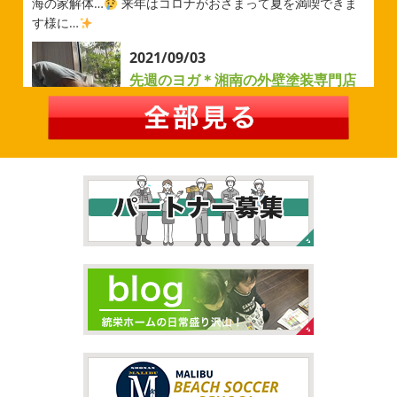
今シーズンもよろしくお願いいたします
海の家解体…
来年はコロナがおさまって夏を満喫できま
す様に…
2026/05/02
2021/09/03
自転車
＊横浜・藤沢・寒川・茅
先週のヨガ＊湘南の外壁塗装専門店
ヶ崎・小田原外壁塗装専門店＊
＊
みなさんこんにちは
ＧＷはいかがお
過ごしですか？ 先日は娘と海沿いにある公園で自転車の練
先週のヨガ
はい、可愛い～
ダウンド
習に行ってきました
今まではキックボード派だったので
ッグ
はおちゃんだいぶヨガがお上手に
伸ばしてる後
自転車に興味を示さなかったのですが、お友達の影響で欲
ろに、はおちゃんが積み上げたヨガブロックが
夏休み中
しいとお願いされたので ...
で先生の息子さんも
先生2人抱っこすごい
子連れ歓迎
ヨガ、運動の秋
...
2026/02/26
2021/09/02
3連休
＊横浜・藤沢・寒川・茅ヶ
大量発生!!!＊湘南の外壁塗装専門店
崎・小田原外壁塗装専門店＊
＊
こんにちは♡ 今週は3連休明けからのスタ
ートでしたね!! 皆様連休はいかがお過ごしでしたでしょう
夏休みが終わったと思ったら、急に寒く
か？ 私は息子のサッカー遠征の応援に御殿場のほうまで行
なりましたね
夏休み最後の週末に海へ
日曜日はちょ
ってきました
暖かくなると思っていたら、強風で思って
っと寒かったです
海に入っている時からチクチクするな
いたよりも寒かっ ...
と思っていたのですが、次の日に 身体中が痒い!! チンクイ
が大量発生している ...
2026/02/12