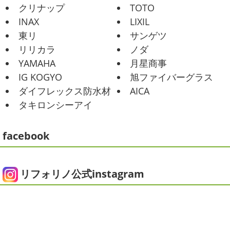
ませんか？
先日は友人のお誕生日で食事に行ったので
2021/02/01
クリナップ
TOTO
その時の写真を載せたいと思います
お肉が好きな友達だ
海日和
＊湘南の外壁塗装専門店＊
INAX
LIXIL
ったので関内に ...
昨日はとっても暖かかったですね
自転
東リ
サンゲツ
車で走っていると暑かったです
海にも
2025/06/09
リリカラ
ノダ
公園にもたくさんの子供達が遊んでいました♬ 先週は波の
家庭菜園
＊横浜・藤沢・寒
YAMAHA
月星商事
ある日も多かったですね
まだ寒い日も多いけど、やっぱ
川・茅ヶ崎・小田原外壁塗装専門店
り海は気持ちいー
見てるだけでも癒 ...
IG KOGYO
旭ファイバーグラス
＊
ダイフレックス防水材
AICA
2021/01/26
みなさんこんにちは
今週から梅雨入りだそうですがい
タキロンシーアイ
ちょっとご無沙汰です
＊湘南の外
かがお過ごしでしょうか
本日は営業さんが家庭菜園をは
じめたそうなのでその写真をアップしていきたいと思いま
壁塗装専門店＊
す
栽培初日↑
ここまで大きくなりました(#^.^#)
...
facebook
こんにちは!! ちょっと仕事がバタバタして
おり、お久しぶりの更新になってしまいました
そんな間
2025/05/24
にコロナがまた急増して緊急事態宣言が発令しましたが、
ピオニー
＊横浜・藤沢・寒川・茅
皆さまいかがお過ごしでしょうか？？ コロナで今年はまだ
リフォリノ公式instagram
ヶ崎・小田原外壁塗装専門店＊
ヨガにも行けず、ウ ...
みなさんこんにちは(*^▽^*)
徐々に夏
2020/12/14
の陽気になりつつありますが、いかがお過ごしでしょう
今日の朝活
＊湘南の外壁塗装専門
か？
我が家では芍薬の季節になったので沢山お取り寄せ
しました
1年のうちの1か月程の間しか出回らないお花
店＊