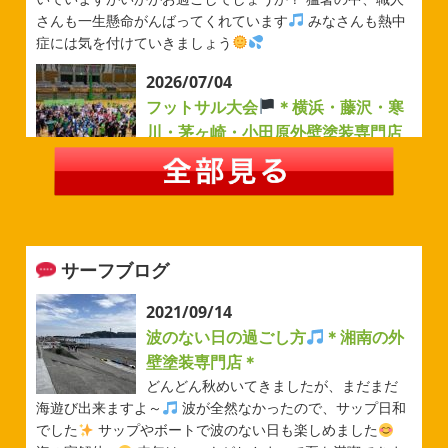
さんも一生懸命がんばってくれています
みなさんも熱中
症には気を付けていきましょう
2026/07/04
フットサル大会
＊横浜・藤沢・寒
川・茅ヶ崎・小田原外壁塗装専門店
＊
みなさんこんにちは(#^.^#)
例年より過ごしやすい気温が
続いていますがいかがお過ごしでしょうか？ 先日は毎年恒
例のベルマーレフットサル大会に参加してきました
普段
運動する機会が少ないのでいい運動になりました
...
サーフブログ
2026/05/31
ベルマーレ
＊横浜・藤沢・寒
2021/09/14
川・茅ヶ崎・小田原外壁塗装専門店
波のない日の過ごし方
＊湘南の外
＊
壁塗装専門店＊
みなさんこんにちは(#^.^#)
先日は試合の応援に行ったの
どんどん秋めいてきましたが、まだまだ
でその時の写真を載せようと思います
今シーズン初の応
海遊び出来ますよ～
波が全然なかったので、サップ日和
援(*^▽^*) 弊社の新しい担当のキクチさんにも会えました
でした
サップやボートで波のない日も楽しめました