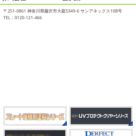
おはようございます
ちょっとお久しぶ
川・茅ヶ崎・小田原外壁塗装専門店
〒251-0861 神奈川県藤沢市大庭5349-6 サンアネックス10B号
りのヨガへ
ちょっとご無沙汰のヨガで体がバキバキです
＊
TEL：0120-121-466
伸ばすと気持ち～ はおちゃんも日に日に上達しています
みなさんこんにちは(#^.^#)
インフルエンザが大流行して
♡ 今日は貸し切りヨガでみっちり見て頂きました
沢山動
いますが体調など崩していませんか？
今日は湘南ベル
いたから、はおち ...
マーレの湘南の虎こと島村さんが本社にいらしてください
ました(*^▽^*) 来年のスポンサー契約の更新をお ...
2021/04/01
2021初SURF
＊湘南の外壁塗装専
2025/09/27
門店＊
シール帳
＊横浜・藤沢・寒川・
おはようございます
もう4月になって
茅ヶ崎・小田原外壁塗装専門店＊
しまいましたね!! 新しい年の始まりです!! 頑張っていきまし
みなさんこんにちは(*^▽^*)
だいぶ涼
ょう
おっ
ここはマービスタですね
営業部長久々の
しくなって過ごしやすい陽気になってきましたがいかがお
サーフレッスンです
久々なので海に入る前にしっかりと
過ごしですか？
先日、娘とシール帳を作りました
シ
身体をほぐ ...
ール帳を作ってからはシール集めにどっぷりハマり中です
私の小学生の頃 ...
2021/03/23
ヨガヨガ～♡＊湘南の外壁塗装専門
2025/08/30
店＊
ベビタピ
＊横浜・藤沢・寒川・
本日もこちらから
ヨガ日和
はおちゃ
小田原・茅ヶ崎外壁塗装専門店＊
んも
柔らかくて羨ましい
先生のダウンドッグ綺麗～