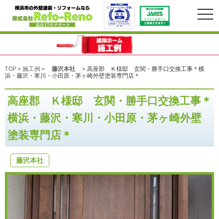
togg
navi
TOP
>
施工例
>
藤沢本社
>
高座郡 Ｋ様邸 玄関・勝手口交換工事＊横
浜・藤沢・寒川・小田原・茅ヶ崎外壁塗装専門店＊
高座郡 Ｋ様邸 玄関・勝手口交換工事＊
横浜・藤沢・寒川・小田原・茅ヶ崎外壁
塗装専門店＊
藤沢本社