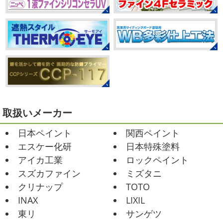
ようになってい ...
it`s new
＊湘南の外壁塗装専門店
＊
2025/07/28
おはようございます
今日は風が強い
フットサル大会
＊横浜・藤沢・
こんな日はお仕事日和です
営業部長のNEW Wet
じ
寒川・小田原・茅ヶ崎外壁塗装専門
ゃ～ん コレクトのマークも入ってる
気温はだいぶ春めい
店＊
てきましたが、まだまだ水は冷たいので、こちらがあれば
みなさんこんにちは(#^.^#)
相変わらず暑い日が続いてい
安心
このウ ...
ますが、いかがお過ごしでしょうか？ 先日行われた毎年恒
例、ベルマーレ主催のフットサル大会に大野建装も出場し
2021/02/12
ました
大野建装は3勝することができました
...
Yoga
＊湘南の外壁塗装専門店＊
取扱いメーカー
おはようございます
今週ももうおしま
2025/07/17
日本ペイント
関西ペイント
いですが、今週はヨガからのスタートで
誕生日会
＊横浜・藤沢・寒川・
Happy
小さい足
伸びる～
腕をかなり使いました!!
エスケー化研
日本特殊塗料
小田原・茅ヶ崎外壁塗装専門店＊
久しぶりのヨガで太陽礼拝をずっとやったので、全身バキ
アイカ工業
ロックペイント
みなさんこんにちは(*^▽^*)
30℃越え
バキでした
でも最高に気持ち ...
が当たり前になってしまっていますが夏バテなどされてい
スズカファイン
ミズタニ
ませんか？
先日は友人のお誕生日で食事に行ったので
2021/02/01
クリナップ
TOTO
その時の写真を載せたいと思います
お肉が好きな友達だ
海日和
＊湘南の外壁塗装専門店＊
INAX
LIXIL
ったので関内に ...
昨日はとっても暖かかったですね
自転
東リ
サンゲツ
車で走っていると暑かったです
海にも