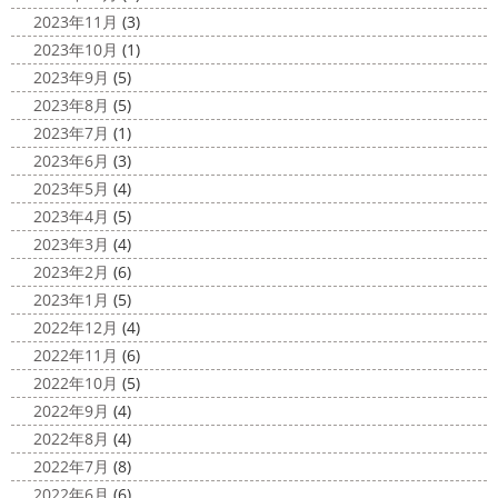
けどお天気良くて気持ち～
まずは陸でのイメトレ 入水～
ます
塗装工事をお考えのお客様は長くなりますが、ぜ
2023年11月
(3)
小倉氏ライド
日々成長
浩さん昔やっていたよう
ひ読んでみてくださいね
外壁や屋根の表面に塗装してで
2023年10月
(1)
で、すぐ立ててました
ですが、 ...
きた塗膜は、毎日屋外で紫外線、雨風、排気ガスなどにさ
2023年9月
(5)
らされて ...
2020/11/10
2023年8月
(5)
HAPPY HALLOWEEN
＊湘南の
2025/03/02
2023年7月
(1)
外壁塗装専門店＊
表彰
＊横浜・藤沢・寒川・小田
2023年6月
(3)
ちょっとご無沙汰してる間にもう11月も
原・茅ヶ崎外壁塗装専門店＊
2023年5月
(4)
10日が過ぎようとしていますね
2020年もあっとゆう間
みなさんこんにちは
昨日からポカポ
2023年4月
(5)
に終わってしまう～
今年はコロナの影響で色々なイベン
カ陽気になり過ごしやすくなりましたね
本日は嬉しい
2023年3月
(4)
トもなくなり淋しいですね… ですが、先日ブログでもお伝
お知らせをさせていただきます
先日、弊社が日本ペイン
2023年2月
(6)
えしたマービスタ ...
ト神奈川営業所様より優良施工会社として表彰されました
2023年1月
(5)
このよ ...
2020/11/02
2022年12月
(4)
ウェット完成
＊湘南の外壁塗装専
2022年11月
(6)
門店＊
2022年10月
(5)
こんにちは!! 今週も１週間始まりました
2022年9月
(4)
が、明日は祝日です
今日も１日頑張りましょう
さて
2022年8月
(4)
さて、先日のブログで書いた、小倉氏のオーダーしたウェ
2022年7月
(8)
ットが完成しました
着心地抜群の様です
はおち
2022年6月
(6)