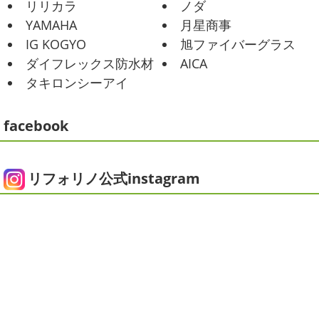
2025/06/09
リリカラ
ノダ
公園にもたくさんの子供達が遊んでいました♬ 先週は波の
家庭菜園
＊横浜・藤沢・寒
YAMAHA
月星商事
ある日も多かったですね
まだ寒い日も多いけど、やっぱ
川・茅ヶ崎・小田原外壁塗装専門店
り海は気持ちいー
見てるだけでも癒 ...
IG KOGYO
旭ファイバーグラス
＊
ダイフレックス防水材
AICA
2021/01/26
みなさんこんにちは
今週から梅雨入りだそうですがい
タキロンシーアイ
ちょっとご無沙汰です
＊湘南の外
かがお過ごしでしょうか
本日は営業さんが家庭菜園をは
じめたそうなのでその写真をアップしていきたいと思いま
壁塗装専門店＊
す
栽培初日↑
ここまで大きくなりました(#^.^#)
...
facebook
こんにちは!! ちょっと仕事がバタバタして
おり、お久しぶりの更新になってしまいました
そんな間
2025/05/24
にコロナがまた急増して緊急事態宣言が発令しましたが、
ピオニー
＊横浜・藤沢・寒川・茅
皆さまいかがお過ごしでしょうか？？ コロナで今年はまだ
リフォリノ公式instagram
ヶ崎・小田原外壁塗装専門店＊
ヨガにも行けず、ウ ...
みなさんこんにちは(*^▽^*)
徐々に夏
2020/12/14
の陽気になりつつありますが、いかがお過ごしでしょう
今日の朝活
＊湘南の外壁塗装専門
か？
我が家では芍薬の季節になったので沢山お取り寄せ
しました
1年のうちの1か月程の間しか出回らないお花
店＊
なので芍薬がお花 ...
今日はこちらからスタート
マービスタ
クリスマス仕様
今日はみんなでヨガ～
お久しぶり
2025/04/29
のAちゃん
はおちゃんも一緒に
事務員みな背中バキバ
ダブルトーン塗装
＊横浜・藤沢・
キです
はおちゃんおさまる
今日でヨガ納めです!! 来年