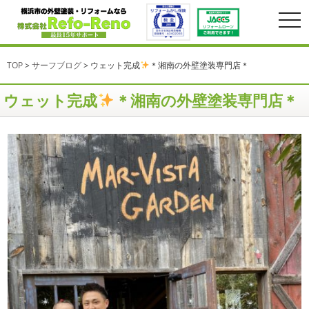
togg
navi
TOP
>
サーフブログ
>
ウェット完成
＊湘南の外壁塗装専門店＊
ウェット完成
＊湘南の外壁塗装専門店＊