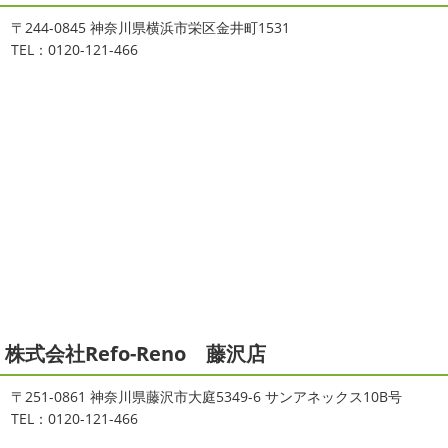
が立て込みブログ更新出来ずでした
お
い間に2026年も1か月半がたとうとしていますね
改めま
盆休みも頂き、今日からお仕事です
お仕事一発目は こち
して… 本年もどうぞよろしくお願いいたします
先日は神
〒244-0845 神奈川県横浜市栄区金井町1531
らへ ？？？ どこだかわかりますか？ そうです
マービス
奈川でも雪が降りましたね
近所の公園も雪が積もってい
TEL：0120-121-466
タでヨガからのスタート
最高 ...
て子供たちは大 ...
2021/06/28
2025/12/27
サーフレッスン
＊湘南の外壁塗
年末年始のお知らせ＊横浜・藤沢・
装専門店＊
寒川・小田原・茅ヶ崎外壁塗装専門
ご無沙汰しております
ちょっとお久し
店＊
ぶりのサーフブログです
営業部長もお久しぶりのサーフ
拝啓 師走の候、ますますご健勝のこととお喜び申し上げ
ィンです!! まずはマービスタでストレッチ
今日ははおち
ます。 平素は格別のご高配を賜り、厚くお礼申し上げま
ゃんも一緒に
しっかり体をほぐします。 パパなにしてる
す。 さて、株式会社大野建装では年末年始の休業日につき
のかな～
は ...
まして、下記のとおり休業日とさせていただきます。 皆様
には大変 ...
2021/04/19
本日もヨガから
＊湘南の外壁塗装
2025/11/18
株式会社Refo-Reno 藤沢店
専門店＊
湘南の虎
＊横浜・藤沢・寒
おはようございます
ちょっとお久しぶ
川・茅ヶ崎・小田原外壁塗装専門店
〒251-0861 神奈川県藤沢市大庭5349-6 サンアネックス10B号
りのヨガへ
ちょっとご無沙汰のヨガで体がバキバキです
＊
TEL：0120-121-466
伸ばすと気持ち～ はおちゃんも日に日に上達しています
みなさんこんにちは(#^.^#)
インフルエンザが大流行して