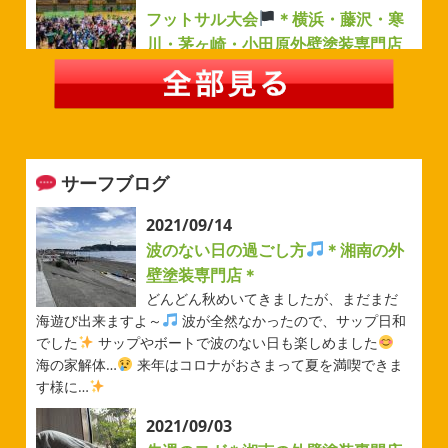
フットサル大会
＊横浜・藤沢・寒
川・茅ヶ崎・小田原外壁塗装専門店
＊
みなさんこんにちは(#^.^#)
例年より過ごしやすい気温が
続いていますがいかがお過ごしでしょうか？ 先日は毎年恒
例のベルマーレフットサル大会に参加してきました
普段
運動する機会が少ないのでいい運動になりました
...
サーフブログ
2026/05/31
ベルマーレ
＊横浜・藤沢・寒
2021/09/14
川・茅ヶ崎・小田原外壁塗装専門店
波のない日の過ごし方
＊湘南の外
＊
壁塗装専門店＊
みなさんこんにちは(#^.^#)
先日は試合の応援に行ったの
どんどん秋めいてきましたが、まだまだ
でその時の写真を載せようと思います
今シーズン初の応
海遊び出来ますよ～
波が全然なかったので、サップ日和
援(*^▽^*) 弊社の新しい担当のキクチさんにも会えました
でした
サップやボートで波のない日も楽しめました
今シーズンもよろしくお願いいたします
海の家解体…
来年はコロナがおさまって夏を満喫できま
す様に…
2026/05/02
2021/09/03
自転車
＊横浜・藤沢・寒川・茅