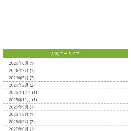
寒川・小田原・茅ヶ崎外壁塗装専門
も沢山ヨガ ...
店＊
2020/12/11
みなさんこんにちは(*^▽^*)
日中は暖かいですが夜はま
先日のサーフレッスン
＊湘南の
だ冷え込みますね
今日はダブルトーン塗装を紹介したい
外壁塗装専門店＊
と思います
とってもオシャレですね
このような2色
使いでオシャレに仕上げることもできますのでお気軽に ...
こんにちは
あっという間に12月も10日
をすぎてしまい、今年も残す所3週間あまり
早い！！早
2025/04/24
すぎる
コロナがまた蔓延していますが、体調管理に気を
月間アーカイブ
美容院
＊横浜・藤沢・寒川・小田
つけて行きましょー
さてさて、先日のサーフレッスン
原・茅ヶ崎外壁塗装専門店＊
ちょっとご無沙 ...
2026年8月
(1)
みなさんこんにちは(#^.^#)
4月下旬に
2026年7月
(1)
2020/11/30
なりどんどん暖かくなってきましたね
先日は娘の美容院
2026年5月
(2)
Bali
＊湘南の外壁塗装専門店＊
に行ってきました
腰まで頑張って伸ばした髪の毛をバッ
2026年2月
(2)
こんにちは!! 今日はバリショットを少しだ
サリ切りたいとの事だったで数年ぶりの美容院に
30セン
2025年12月
(1)
け
南国
ウルワツ
海パンで海に入
チほど切る ...
2025年11月
(1)
れるって最高ですね
チューブ大好きな脇祐史プロ
ま
2025/03/31
2025年9月
(1)
だまだ普通にバリに行く事は難しいですが、早く自由に海
夜桜
＊横浜・藤沢・寒川・小田
外に行けるようになりますように…
2025年8月
(1)
原・茅ヶ崎外壁塗装専門店＊
2025年7月
(2)
2020/11/26
みなさんこんにちは(*^▽^*)
ここ数日
2025年6月
(1)