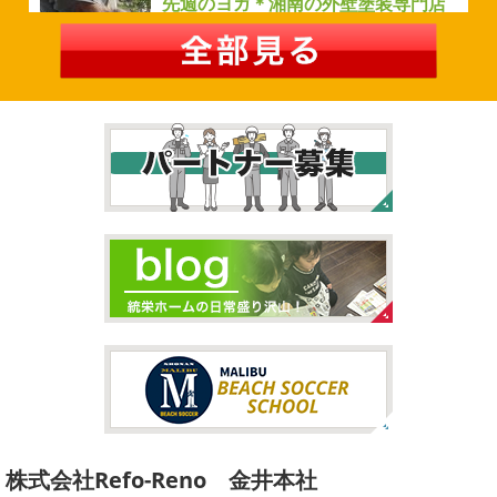
先週のヨガ＊湘南の外壁塗装専門店
ヶ崎・小田原外壁塗装専門店＊
＊
みなさんこんにちは
ＧＷはいかがお
過ごしですか？ 先日は娘と海沿いにある公園で自転車の練
先週のヨガ
はい、可愛い～
ダウンド
習に行ってきました
今まではキックボード派だったので
ッグ
はおちゃんだいぶヨガがお上手に
伸ばしてる後
自転車に興味を示さなかったのですが、お友達の影響で欲
ろに、はおちゃんが積み上げたヨガブロックが
夏休み中
しいとお願いされたので ...
で先生の息子さんも
先生2人抱っこすごい
子連れ歓迎
ヨガ、運動の秋
...
2026/02/26
2021/09/02
3連休
＊横浜・藤沢・寒川・茅ヶ
大量発生!!!＊湘南の外壁塗装専門店
崎・小田原外壁塗装専門店＊
＊
こんにちは♡ 今週は3連休明けからのスタ
ートでしたね!! 皆様連休はいかがお過ごしでしたでしょう
夏休みが終わったと思ったら、急に寒く
か？ 私は息子のサッカー遠征の応援に御殿場のほうまで行
なりましたね
夏休み最後の週末に海へ
日曜日はちょ
ってきました
暖かくなると思っていたら、強風で思って
っと寒かったです
海に入っている時からチクチクするな
いたよりも寒かっ ...
と思っていたのですが、次の日に 身体中が痒い!! チンクイ
が大量発生している ...
2026/02/12
2021/08/16
2026
初雪
＊横浜・藤沢・寒川・
ヨガ
＊湘南の外壁塗装専門店＊
小田原・茅ヶ崎外壁塗装専門店＊
株式会社Refo-Reno 金井本社
大変ご無沙汰しております
色々仕事
ご無沙汰しております
少し更新してな