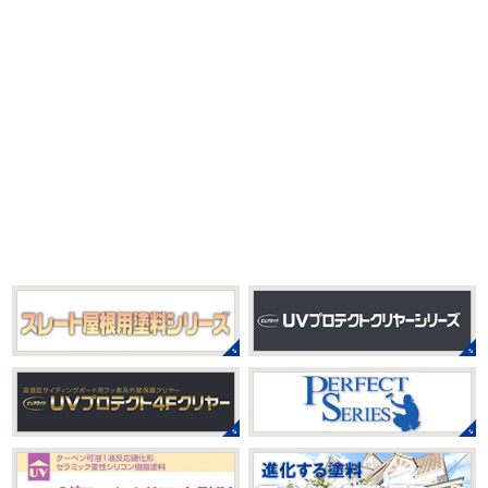
♡ 今日は貸し切りヨガでみっちり見て頂きました
沢山動
いますが体調など崩していませんか？
今日は湘南ベル
いたから、はおち ...
マーレの湘南の虎こと島村さんが本社にいらしてください
ました(*^▽^*) 来年のスポンサー契約の更新をお ...
2021/04/01
2021初SURF
＊湘南の外壁塗装専
2025/09/27
門店＊
シール帳
＊横浜・藤沢・寒川・
おはようございます
もう4月になって
茅ヶ崎・小田原外壁塗装専門店＊
しまいましたね!! 新しい年の始まりです!! 頑張っていきまし
みなさんこんにちは(*^▽^*)
だいぶ涼
ょう
おっ
ここはマービスタですね
営業部長久々の
しくなって過ごしやすい陽気になってきましたがいかがお
サーフレッスンです
久々なので海に入る前にしっかりと
過ごしですか？
先日、娘とシール帳を作りました
シ
身体をほぐ ...
ール帳を作ってからはシール集めにどっぷりハマり中です
私の小学生の頃 ...
2021/03/23
ヨガヨガ～♡＊湘南の外壁塗装専門
2025/08/30
店＊
ベビタピ
＊横浜・藤沢・寒川・
本日もこちらから
ヨガ日和
はおちゃ
小田原・茅ヶ崎外壁塗装専門店＊
んも
柔らかくて羨ましい
先生のダウンドッグ綺麗～
みなさんこんにちは(#^.^#)
もうすぐ８
いつか私もこんなキレイになれるように頑張ります
月が終わりますがいかがお過ごしですか？ 先日、娘と原宿
今はまだ、はおちゃんと共に修業です
のベビタピに行ってきました
以前は早朝から大行列だっ
たので暑い中並ぶ勇気が出なかったのですが予約ができる
2021/03/02