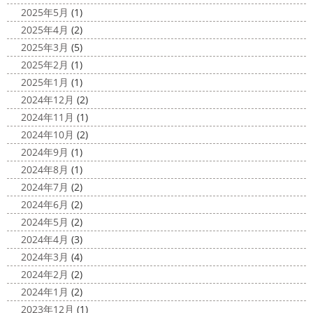
海散歩
＊湘南の外壁塗装専門店＊
は真冬の寒さとなりましたがいかがお過ごしですか？
先
2025年5月
(1)
こんにちわ☼ 最近はグッと気温が下がり
日は都内の夜桜を観に行きました
例年よりも大分寒いお
2025年4月
(2)
寒くなりましたね
気づけば今年も後一
花見になりましたがとても綺麗でした(*^_^*)
帰りは人気
2025年3月
(5)
か月ちょっと(´ﾟдﾟ｀) 早い早い
先日の夕散歩
またコ
のハン ...
2025年2月
(1)
ロナが危険な感じになってきたので、海にはたくさんの人
2025/03/27
2025年1月
(1)
が来てました！！ でも、海なら ...
サンシャイン水族館
＊横浜・藤
2024年12月
(2)
2020/11/19
沢・寒川・小田原・茅ヶ崎外壁塗装
2024年11月
(1)
海に行きたい…！！！＊湘南の外壁
専門店＊
2024年10月
(2)
塗装専門店＊
みなさんこんにちは(^O^)
花粉がたくさん飛んでいます
2024年9月
(1)
最近は暖かくて過ごしやすいお天気です
が、みなさんはいかがお過ごしですか？
笑 先日、池袋の
2024年8月
(1)
ね
弊社ライダーの脇祐史君はバリ島に行きました!! 私も
サンシャイン水族館に行きました
外国人の方が多く、
2024年7月
(2)
行きたいーーーーー!!! 写真が送られてきたら、またアップ
館内はとても賑わっていました
ここの大きな水槽にはサ
2024年6月
(2)
していきますね
こちらは今回ではなくて以前のバリショ
...
2024年5月
(2)
ット
2025/03/12
2024年4月
(3)
2020/11/12
高圧洗浄について
＊横浜・藤
2024年3月
(4)
朝活
＊湘南の外壁塗装専門店＊
沢・寒川・小田原・茅ヶ崎外壁塗装
2024年2月
(2)
小倉氏サーフィンにはまり中
今回は浩
専門店＊
2024年1月
(2)
さんも一緒に
３人で出発
波は小さい
今日は高圧洗浄が何故必要かについて説明させていただき
2023年12月
(1)