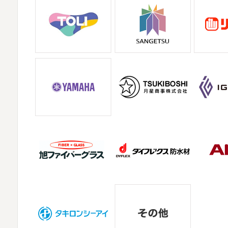
ヨガヨガ～♡＊湘南の外壁塗装専門店＊
2025/07/28
本日もこちらから
ヨガ日和
はおち
フットサル大会
＊横浜・藤沢・寒川・
ウンドッグ綺麗～
いつか私もこんなキ
みなさんこんにちは(#^.^#)
相変わらず暑
だ、はおちゃんと共に修業です
しでしょうか？ 先日行われた毎年恒例、ベ
建装も出場しました
大野建装は
2021/03/02
it`s new
＊湘南の外壁塗装専門店＊
2025/07/17
おはようございます
今日は風が強い
誕生日会
＊横浜・藤沢・寒川・小田原
のNEW Wet
じゃ～ん コレクトのマ
みなさんこんにちは(*^▽^*)
30℃越えが
きましたが、まだまだ水は冷たいので、
テなどされていませんか？
先日は友人
の写真を載せたいと思います
お肉が好きな
2021/02/12
Yoga
＊湘南の外壁塗装専門店＊
2025/06/09
おはようございます
今週ももうおしまい
家庭菜園
＊横浜・藤沢・寒川・茅ヶ
Happy
小さい足
伸びる～
腕をかなり
みなさんこんにちは
今週から梅雨入り
礼拝をずっとやったので、全身バキバキ
か
本日は営業さんが家庭菜園をはじめた
たいと思います
栽培初日↑
ここまで大き
2021/02/01
海日和
＊湘南の外壁塗装専門店＊