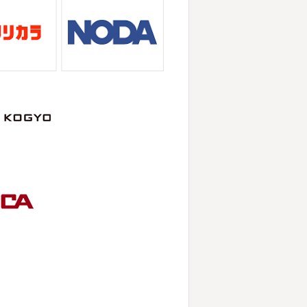
ゃんも
柔らかくて羨ましい
先生のダ
小田原・茅ヶ崎外壁塗装専門店＊
レイになれるように頑張ります
今はま
い日が続いていますが、いかがお過ご
ルマーレ主催のフットサル大会に大野
3勝することができました
...
こんな日はお仕事日和です
営業部長
・茅ヶ崎外壁塗装専門店＊
ークも入ってる
気温はだいぶ春めいて
当たり前になってしまっていますが夏バ
こちらがあれば安心
このウ ...
のお誕生日で食事に行ったのでその時
友達だったので関内に ...
ですが、今週はヨガからのスタートで
崎・小田原外壁塗装専門店＊
使いました!! 久しぶりのヨガで太陽
だそうですがいかがお過ごしでしょう
でした
でも最高に気持ち ...
そうなのでその写真をアップしていき
くなりました(#^.^#)
...