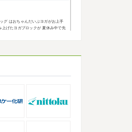
響で欲しいとお願いされたので ...
ッグ
はおちゃんだいぶヨガがお上手
原外壁塗装専門店＊
み上げたヨガブロックが
夏休み中で先
トでしたね!! 皆様連休はいかがお過ご
い
子連れ歓迎ヨガ、運動の秋
...
遠征の応援に御殿場のほうまで行って
思っていたよりも寒かっ ...
なりましたね
夏休み最後の週末に海へ
・茅ヶ崎外壁塗装専門店＊
っている時からチクチクするなと思っ
に2026年も1か月半がたとうとして
ンクイが大量発生している ...
ろしくお願いいたします
先日は神奈
積もっていて子供たちは大 ...
が立て込みブログ更新出来ずでした
田原・茅ヶ崎外壁塗装専門店＊
事一発目は こちらへ ？？？ どこだ
喜び申し上げます。 平素は格別のご
でヨガからのスタート
最高 ...
、株式会社大野建装では年末年始の休
ていただきます。 皆様には大変 ...