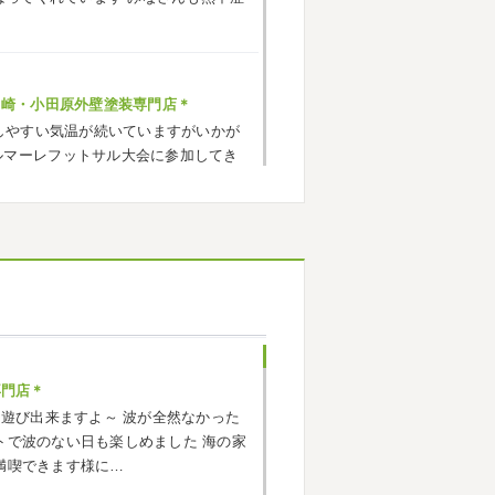
ヶ崎・小田原外壁塗装専門店＊
しやすい気温が続いていますがいかが
ルマーレフットサル大会に参加してき
でいい運動になりました
...
ヶ崎・小田原外壁塗装専門店＊
応援に行ったのでその時の写真を載せ
^*) 弊社の新しい担当のキクチさんに
お願いいたします
専門店＊
海遊び出来ますよ～
波が全然なかった
小田原外壁塗装専門店＊
トで波のない日も楽しめました
海の家
ごしですか？ 先日は娘と海沿いにある
満喫できます様に…
まではキックボード派だったので自転