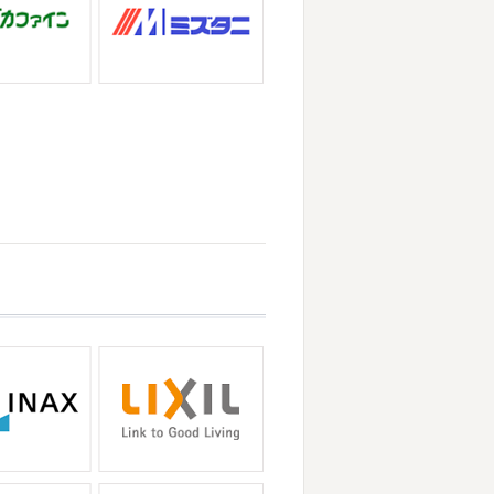
店＊
ぶりのサーフブログです
営業部長もお
崎・小田原外壁塗装専門店＊
ビスタでストレッチ
今日ははおちゃん
ザが大流行していますが体調など崩し
パなにしてるのかな～
は ...
の湘南の虎こと島村さんが本社にいら
ー契約の更新をお ...
＊
りのヨガへ
ちょっとご無沙汰のヨガで
・小田原外壁塗装専門店＊
ちゃんも日に日に上達しています♡
なって過ごしやすい陽気になってきま
ました
沢山動いたから、はおち ...
娘とシール帳を作りました
シール帳を
り中です
私の小学生の頃 ...
ましたね!! 新しい年の始まりです!!
・茅ヶ崎外壁塗装専門店＊
ービスタですね
営業部長久々のサー
が終わりますがいかがお過ごしです
かりと身体をほぐ ...
きました
以前は早朝から大行列だった
ができるようになってい ...