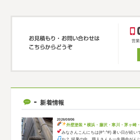
営業
新着情報
2026/08/06
外壁塗装
＊横浜・藤沢・寒川・茅ヶ崎
みなさんこんにちは(#^.^#)
暑い日が続い
か？ 猛暑の中、職人さんも一生懸命がん