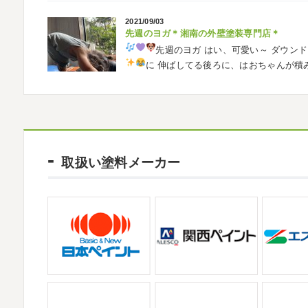
車に興味を示さなかったのですが、お友達の影
2021/09/03
先週のヨガ＊湘南の外壁塗装専門店＊
2026/02/26
先週のヨガ
はい、可愛い～
ダウンド
3連休
＊横浜・藤沢・寒川・茅ヶ崎・小田
に
伸ばしてる後ろに、はおちゃんが積
こんにちは♡ 今週は3連休明けからのスター
生の息子さんも
先生2人抱っこすご
しでしたでしょうか？ 私は息子のサッカー
きました
暖かくなると思っていたら、強風で
2021/09/02
大量発生!!!＊湘南の外壁塗装専門店＊
2026/02/12
夏休みが終わったと思ったら、急に寒く
2026
初雪
＊横浜・藤沢・寒川・小田原
取扱い塗料メーカー
日曜日はちょっと寒かったです
海に入
ご無沙汰しております
少し更新してない間
ていたのですが、次の日に 身体中が痒い!! チ
いますね
改めまして… 本年もどうぞよ
川でも雪が降りましたね
近所の公園も雪が
2021/08/16
ヨガ
＊湘南の外壁塗装専門店＊
2025/12/27
大変ご無沙汰しております
色々仕事
年末年始のお知らせ＊横浜・藤沢・寒川・小
お盆休みも頂き、今日からお仕事です
お仕
拝啓 師走の候、ますますご健勝のこととお
かわかりますか？ そうです
マービスタ
高配を賜り、厚くお礼申し上げます。 さて
業日につきまして、下記のとおり休業日とさせ