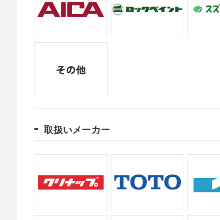
2021/06/28
サーフレッスン
＊湘南の外壁塗装専門
2025/11/18
ご無沙汰しております
ちょっとお久し
湘南の虎
＊横浜・藤沢・寒川・茅ヶ
久しぶりのサーフィンです!! まずはマー
みなさんこんにちは(#^.^#)
インフルエン
も一緒に
しっかり体をほぐします。 パ
ていませんか？
今日は湘南ベルマーレ
してくださいました(*^▽^*) 来年のスポンサ
2021/04/19
本日もヨガから
＊湘南の外壁塗装専門店
2025/09/27
おはようございます
ちょっとお久しぶ
シール帳
＊横浜・藤沢・寒川・茅ヶ崎
体がバキバキです
伸ばすと気持ち～ はお
みなさんこんにちは(*^▽^*)
だいぶ涼しく
今日は貸し切りヨガでみっちり見て頂き
したがいかがお過ごしですか？
先日、
取扱いメーカー
作ってからはシール集めにどっぷりハマ
2021/04/01
2021初SURF
＊湘南の外壁塗装専門店＊
2025/08/30
おはようございます
もう4月になってしまい
ベビタピ
＊横浜・藤沢・寒川・小田原
頑張っていきましょう
おっ
ここはマ
みなさんこんにちは(#^.^#)
もうすぐ８月
フレッスンです
久々なので海に入る前にしっ
か？ 先日、娘と原宿のベビタピに行って
ので暑い中並ぶ勇気が出なかったのですが予約
2021/03/23