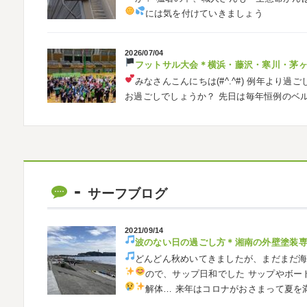
には気を付けていきましょう
2026/07/04
フットサル大会
＊横浜・藤沢・寒川・茅
みなさんこんにちは(#^.^#)
例年より過ご
お過ごしでしょうか？ 先日は毎年恒例のベ
ました
普段運動する機会が少ないの
2026/05/31
ベルマーレ
＊横浜・藤沢・寒川・茅
みなさんこんにちは(#^.^#)
先日は試合の
サーフブログ
ようと思います
今シーズン初の応援(*^▽
も会えました
今シーズンもよろしく
2021/09/14
波のない日の過ごし方
＊湘南の外壁塗装
2026/05/02
どんどん秋めいてきましたが、まだまだ
自転車
＊横浜・藤沢・寒川・茅ヶ崎・
ので、サップ日和でした
サップやボー
みなさんこんにちは
ＧＷはいかがお過
解体…
来年はコロナがおさまって夏を
公園で自転車の練習に行ってきました
今