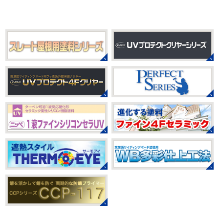
過ごしですか？
先日、娘とシール帳を作りました
シ
身体をほぐ ...
ール帳を作ってからはシール集めにどっぷりハマり中です
私の小学生の頃 ...
2021/03/23
ヨガヨガ～♡＊湘南の外壁塗装専門
2025/08/30
店＊
ベビタピ
＊横浜・藤沢・寒川・
本日もこちらから
ヨガ日和
はおちゃ
小田原・茅ヶ崎外壁塗装専門店＊
んも
柔らかくて羨ましい
先生のダウンドッグ綺麗～
みなさんこんにちは(#^.^#)
もうすぐ８
いつか私もこんなキレイになれるように頑張ります
月が終わりますがいかがお過ごしですか？ 先日、娘と原宿
今はまだ、はおちゃんと共に修業です
のベビタピに行ってきました
以前は早朝から大行列だっ
たので暑い中並ぶ勇気が出なかったのですが予約ができる
2021/03/02
ようになってい ...
it`s new
＊湘南の外壁塗装専門店
＊
2025/07/28
おはようございます
今日は風が強い
フットサル大会
＊横浜・藤沢・
こんな日はお仕事日和です
営業部長のNEW Wet
じ
寒川・小田原・茅ヶ崎外壁塗装専門
ゃ～ん コレクトのマークも入ってる
気温はだいぶ春めい
店＊
てきましたが、まだまだ水は冷たいので、こちらがあれば
みなさんこんにちは(#^.^#)
相変わらず暑い日が続いてい
安心
このウ ...
ますが、いかがお過ごしでしょうか？ 先日行われた毎年恒
例、ベルマーレ主催のフットサル大会に大野建装も出場し
2021/02/12