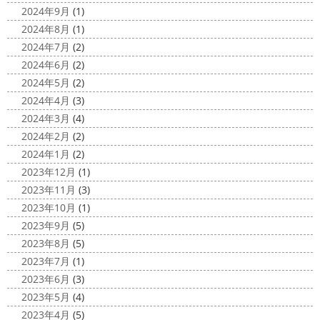
塗装専門店＊
みなさんこんにちは(^O^)
花粉がたくさん飛んでいます
2024年9月
(1)
最近は暖かくて過ごしやすいお天気です
が、みなさんはいかがお過ごしですか？
笑 先日、池袋の
2024年8月
(1)
ね
弊社ライダーの脇祐史君はバリ島に行きました!! 私も
サンシャイン水族館に行きました
外国人の方が多く、
2024年7月
(2)
行きたいーーーーー!!! 写真が送られてきたら、またアップ
館内はとても賑わっていました
ここの大きな水槽にはサ
2024年6月
(2)
していきますね
こちらは今回ではなくて以前のバリショ
...
2024年5月
(2)
ット
2025/03/12
2024年4月
(3)
2020/11/12
高圧洗浄について
＊横浜・藤
2024年3月
(4)
朝活
＊湘南の外壁塗装専門店＊
沢・寒川・小田原・茅ヶ崎外壁塗装
2024年2月
(2)
小倉氏サーフィンにはまり中
今回は浩
専門店＊
2024年1月
(2)
さんも一緒に
３人で出発
波は小さい
今日は高圧洗浄が何故必要かについて説明させていただき
2023年12月
(1)
けどお天気良くて気持ち～
まずは陸でのイメトレ 入水～
ます
塗装工事をお考えのお客様は長くなりますが、ぜ
2023年11月
(3)
小倉氏ライド
日々成長
浩さん昔やっていたよう
ひ読んでみてくださいね
外壁や屋根の表面に塗装してで
2023年10月
(1)
で、すぐ立ててました
ですが、 ...
きた塗膜は、毎日屋外で紫外線、雨風、排気ガスなどにさ
2023年9月
(5)
らされて ...
2020/11/10
2023年8月
(5)
HAPPY HALLOWEEN
＊湘南の
2025/03/02
2023年7月
(1)
外壁塗装専門店＊
表彰
＊横浜・藤沢・寒川・小田
2023年6月
(3)
ちょっとご無沙汰してる間にもう11月も
原・茅ヶ崎外壁塗装専門店＊
2023年5月
(4)
10日が過ぎようとしていますね
2020年もあっとゆう間
みなさんこんにちは
昨日からポカポ
2023年4月
(5)