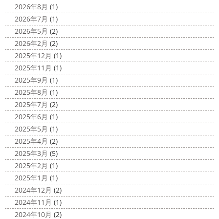
原・茅ヶ崎外壁塗装専門店＊
ちょっとご無沙 ...
2026年8月
(1)
みなさんこんにちは(#^.^#)
4月下旬に
2026年7月
(1)
2020/11/30
なりどんどん暖かくなってきましたね
先日は娘の美容院
2026年5月
(2)
Bali
＊湘南の外壁塗装専門店＊
に行ってきました
腰まで頑張って伸ばした髪の毛をバッ
2026年2月
(2)
こんにちは!! 今日はバリショットを少しだ
サリ切りたいとの事だったで数年ぶりの美容院に
30セン
2025年12月
(1)
け
南国
ウルワツ
海パンで海に入
チほど切る ...
2025年11月
(1)
れるって最高ですね
チューブ大好きな脇祐史プロ
ま
2025/03/31
2025年9月
(1)
だまだ普通にバリに行く事は難しいですが、早く自由に海
夜桜
＊横浜・藤沢・寒川・小田
外に行けるようになりますように…
2025年8月
(1)
原・茅ヶ崎外壁塗装専門店＊
2025年7月
(2)
2020/11/26
みなさんこんにちは(*^▽^*)
ここ数日
2025年6月
(1)
海散歩
＊湘南の外壁塗装専門店＊
は真冬の寒さとなりましたがいかがお過ごしですか？
先
2025年5月
(1)
こんにちわ☼ 最近はグッと気温が下がり
日は都内の夜桜を観に行きました
例年よりも大分寒いお
2025年4月
(2)
寒くなりましたね
気づけば今年も後一
花見になりましたがとても綺麗でした(*^_^*)
帰りは人気
2025年3月
(5)
か月ちょっと(´ﾟдﾟ｀) 早い早い
先日の夕散歩
またコ
のハン ...
2025年2月
(1)
ロナが危険な感じになってきたので、海にはたくさんの人
2025/03/27
2025年1月
(1)
が来てました！！ でも、海なら ...
サンシャイン水族館
＊横浜・藤
2024年12月
(2)
2020/11/19
沢・寒川・小田原・茅ヶ崎外壁塗装
2024年11月
(1)
海に行きたい…！！！＊湘南の外壁
専門店＊
2024年10月
(2)