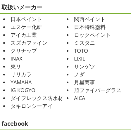
ました
大野建装は3勝することができました
...
Yoga
＊湘南の外壁塗装専門店＊
取扱いメーカー
おはようございます
今週ももうおしま
2025/07/17
日本ペイント
関西ペイント
いですが、今週はヨガからのスタートで
誕生日会
＊横浜・藤沢・寒川・
Happy
小さい足
伸びる～
腕をかなり使いました!!
エスケー化研
日本特殊塗料
小田原・茅ヶ崎外壁塗装専門店＊
久しぶりのヨガで太陽礼拝をずっとやったので、全身バキ
アイカ工業
ロックペイント
みなさんこんにちは(*^▽^*)
30℃越え
バキでした
でも最高に気持ち ...
が当たり前になってしまっていますが夏バテなどされてい
スズカファイン
ミズタニ
ませんか？
先日は友人のお誕生日で食事に行ったので
2021/02/01
クリナップ
TOTO
その時の写真を載せたいと思います
お肉が好きな友達だ
海日和
＊湘南の外壁塗装専門店＊
INAX
LIXIL
ったので関内に ...
昨日はとっても暖かかったですね
自転
東リ
サンゲツ
車で走っていると暑かったです
海にも
2025/06/09
リリカラ
ノダ
公園にもたくさんの子供達が遊んでいました♬ 先週は波の
家庭菜園
＊横浜・藤沢・寒
YAMAHA
月星商事
ある日も多かったですね
まだ寒い日も多いけど、やっぱ
川・茅ヶ崎・小田原外壁塗装専門店
り海は気持ちいー
見てるだけでも癒 ...
IG KOGYO
旭ファイバーグラス
＊
ダイフレックス防水材
AICA
2021/01/26
みなさんこんにちは
今週から梅雨入りだそうですがい
タキロンシーアイ
ちょっとご無沙汰です
＊湘南の外
かがお過ごしでしょうか
本日は営業さんが家庭菜園をは
じめたそうなのでその写真をアップしていきたいと思いま
壁塗装専門店＊
す
栽培初日↑
ここまで大きくなりました(#^.^#)
...
facebook
こんにちは!! ちょっと仕事がバタバタして
おり、お久しぶりの更新になってしまいました
そんな間