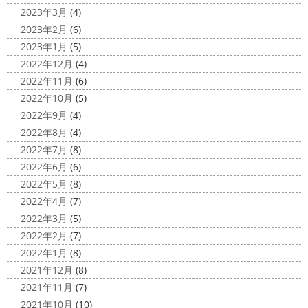
に終わってしまう～
今年はコロナの影響で色々なイベン
カ陽気になり過ごしやすくなりましたね
本日は嬉しい
2023年3月
(4)
トもなくなり淋しいですね… ですが、先日ブログでもお伝
お知らせをさせていただきます
先日、弊社が日本ペイン
2023年2月
(6)
えしたマービスタ ...
ト神奈川営業所様より優良施工会社として表彰されました
2023年1月
(5)
このよ ...
2020/11/02
2022年12月
(4)
ウェット完成
＊湘南の外壁塗装専
2022年11月
(6)
門店＊
2022年10月
(5)
こんにちは!! 今週も１週間始まりました
2022年9月
(4)
が、明日は祝日です
今日も１日頑張りましょう
さて
2022年8月
(4)
さて、先日のブログで書いた、小倉氏のオーダーしたウェ
2022年7月
(8)
ットが完成しました
着心地抜群の様です
はおち
2022年6月
(6)
ゃんも一緒にパチリ
...
2022年5月
(8)
2022年4月
(7)
2022年3月
(5)
2022年2月
(7)
2022年1月
(8)
2021年12月
(8)
2021年11月
(7)
2021年10月
(10)