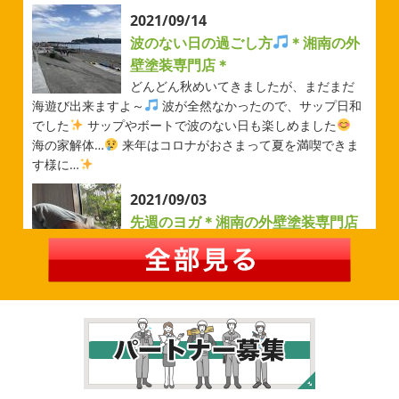
ベルマーレ
＊横浜・藤沢・寒
2021/09/14
川・茅ヶ崎・小田原外壁塗装専門店
波のない日の過ごし方
＊湘南の外
＊
壁塗装専門店＊
みなさんこんにちは(#^.^#)
先日は試合の応援に行ったの
どんどん秋めいてきましたが、まだまだ
でその時の写真を載せようと思います
今シーズン初の応
海遊び出来ますよ～
波が全然なかったので、サップ日和
援(*^▽^*) 弊社の新しい担当のキクチさんにも会えました
でした
サップやボートで波のない日も楽しめました
今シーズンもよろしくお願いいたします
海の家解体…
来年はコロナがおさまって夏を満喫できま
す様に…
2026/05/02
2021/09/03
自転車
＊横浜・藤沢・寒川・茅
先週のヨガ＊湘南の外壁塗装専門店
ヶ崎・小田原外壁塗装専門店＊
＊
みなさんこんにちは
ＧＷはいかがお
過ごしですか？ 先日は娘と海沿いにある公園で自転車の練
先週のヨガ
はい、可愛い～
ダウンド
習に行ってきました
今まではキックボード派だったので
ッグ
はおちゃんだいぶヨガがお上手に
伸ばしてる後
自転車に興味を示さなかったのですが、お友達の影響で欲
ろに、はおちゃんが積み上げたヨガブロックが
夏休み中
しいとお願いされたので ...
で先生の息子さんも
先生2人抱っこすごい
子連れ歓迎
ヨガ、運動の秋
...
2026/02/26
2021/09/02
3連休
＊横浜・藤沢・寒川・茅ヶ