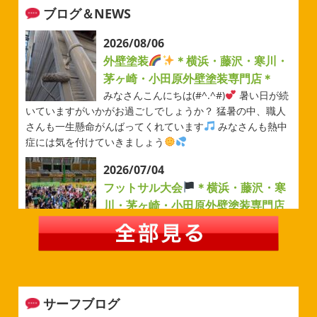
ブログ＆NEWS
2026/08/06
外壁塗装
＊横浜・藤沢・寒川・
茅ヶ崎・小田原外壁塗装専門店＊
みなさんこんにちは(#^.^#)
暑い日が続
いていますがいかがお過ごしでしょうか？ 猛暑の中、職人
さんも一生懸命がんばってくれています
みなさんも熱中
症には気を付けていきましょう
2026/07/04
フットサル大会
＊横浜・藤沢・寒
川・茅ヶ崎・小田原外壁塗装専門店
＊
みなさんこんにちは(#^.^#)
例年より過ごしやすい気温が
続いていますがいかがお過ごしでしょうか？ 先日は毎年恒
例のベルマーレフットサル大会に参加してきました
普段
運動する機会が少ないのでいい運動になりました
...
サーフブログ
2026/05/31