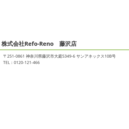
ぶりのサーフブログです
営業部長もお久しぶりのサーフ
拝啓 師走の候、ますますご健勝のこととお喜び申し上げ
ィンです!! まずはマービスタでストレッチ
今日ははおち
ます。 平素は格別のご高配を賜り、厚くお礼申し上げま
ゃんも一緒に
しっかり体をほぐします。 パパなにしてる
す。 さて、株式会社大野建装では年末年始の休業日につき
のかな～
は ...
まして、下記のとおり休業日とさせていただきます。 皆様
には大変 ...
2021/04/19
本日もヨガから
＊湘南の外壁塗装
2025/11/18
株式会社Refo-Reno 藤沢店
専門店＊
湘南の虎
＊横浜・藤沢・寒
おはようございます
ちょっとお久しぶ
川・茅ヶ崎・小田原外壁塗装専門店
〒251-0861 神奈川県藤沢市大庭5349-6 サンアネックス10B号
りのヨガへ
ちょっとご無沙汰のヨガで体がバキバキです
＊
TEL：0120-121-466
伸ばすと気持ち～ はおちゃんも日に日に上達しています
みなさんこんにちは(#^.^#)
インフルエンザが大流行して
♡ 今日は貸し切りヨガでみっちり見て頂きました
沢山動
いますが体調など崩していませんか？
今日は湘南ベル
いたから、はおち ...
マーレの湘南の虎こと島村さんが本社にいらしてください
ました(*^▽^*) 来年のスポンサー契約の更新をお ...
2021/04/01
2021初SURF
＊湘南の外壁塗装専
2025/09/27
門店＊
シール帳
＊横浜・藤沢・寒川・
おはようございます
もう4月になって
茅ヶ崎・小田原外壁塗装専門店＊
しまいましたね!! 新しい年の始まりです!! 頑張っていきまし
みなさんこんにちは(*^▽^*)
だいぶ涼
ょう
おっ
ここはマービスタですね
営業部長久々の
しくなって過ごしやすい陽気になってきましたがいかがお
サーフレッスンです
久々なので海に入る前にしっかりと