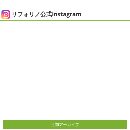
2025/05/24
にコロナがまた急増して緊急事態宣言が発令しましたが、
ピオニー
＊横浜・藤沢・寒川・茅
皆さまいかがお過ごしでしょうか？？ コロナで今年はまだ
リフォリノ公式instagram
ヶ崎・小田原外壁塗装専門店＊
ヨガにも行けず、ウ ...
みなさんこんにちは(*^▽^*)
徐々に夏
2020/12/14
の陽気になりつつありますが、いかがお過ごしでしょう
今日の朝活
＊湘南の外壁塗装専門
か？
我が家では芍薬の季節になったので沢山お取り寄せ
しました
1年のうちの1か月程の間しか出回らないお花
店＊
なので芍薬がお花 ...
今日はこちらからスタート
マービスタ
クリスマス仕様
今日はみんなでヨガ～
お久しぶり
2025/04/29
のAちゃん
はおちゃんも一緒に
事務員みな背中バキバ
ダブルトーン塗装
＊横浜・藤沢・
キです
はおちゃんおさまる
今日でヨガ納めです!! 来年
寒川・小田原・茅ヶ崎外壁塗装専門
も沢山ヨガ ...
店＊
2020/12/11
みなさんこんにちは(*^▽^*)
日中は暖かいですが夜はま
先日のサーフレッスン
＊湘南の
だ冷え込みますね
今日はダブルトーン塗装を紹介したい
外壁塗装専門店＊
と思います
とってもオシャレですね
このような2色
使いでオシャレに仕上げることもできますのでお気軽に ...
こんにちは
あっという間に12月も10日
をすぎてしまい、今年も残す所3週間あまり
早い！！早
2025/04/24
すぎる
コロナがまた蔓延していますが、体調管理に気を
月間アーカイブ
美容院
＊横浜・藤沢・寒川・小田
つけて行きましょー
さてさて、先日のサーフレッスン