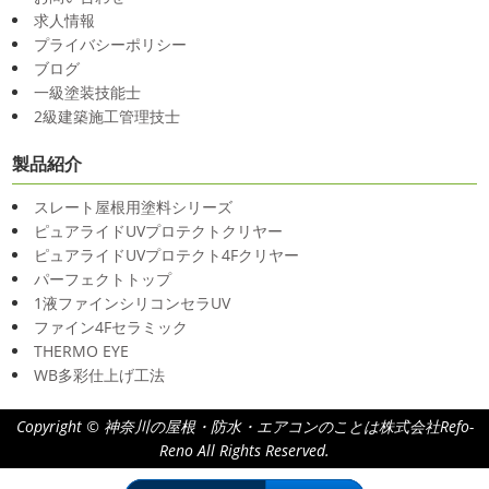
求人情報
プライバシーポリシー
ブログ
一級塗装技能士
2級建築施工管理技士
製品紹介
スレート屋根用塗料シリーズ
ピュアライドUVプロテクトクリヤー
ピュアライドUVプロテクト4Fクリヤー
パーフェクトトップ
1液ファインシリコンセラUV
ファイン4Fセラミック
THERMO EYE
WB多彩仕上げ工法
Copyright © 神奈川の屋根・防水・エアコンのことは株式会社Refo-
Reno All Rights Reserved.