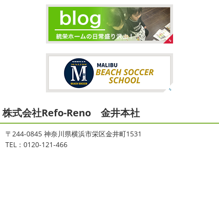
大量発生!!!＊湘南の外壁塗装専門店
崎・小田原外壁塗装専門店＊
＊
こんにちは♡ 今週は3連休明けからのスタ
ートでしたね!! 皆様連休はいかがお過ごしでしたでしょう
夏休みが終わったと思ったら、急に寒く
か？ 私は息子のサッカー遠征の応援に御殿場のほうまで行
なりましたね
夏休み最後の週末に海へ
日曜日はちょ
ってきました
暖かくなると思っていたら、強風で思って
っと寒かったです
海に入っている時からチクチクするな
いたよりも寒かっ ...
と思っていたのですが、次の日に 身体中が痒い!! チンクイ
が大量発生している ...
2026/02/12
2021/08/16
2026
初雪
＊横浜・藤沢・寒川・
ヨガ
＊湘南の外壁塗装専門店＊
小田原・茅ヶ崎外壁塗装専門店＊
株式会社Refo-Reno 金井本社
大変ご無沙汰しております
色々仕事
ご無沙汰しております
少し更新してな
が立て込みブログ更新出来ずでした
お
い間に2026年も1か月半がたとうとしていますね
改めま
盆休みも頂き、今日からお仕事です
お仕事一発目は こち
して… 本年もどうぞよろしくお願いいたします
先日は神
〒244-0845 神奈川県横浜市栄区金井町1531
らへ ？？？ どこだかわかりますか？ そうです
マービス
奈川でも雪が降りましたね
近所の公園も雪が積もってい
TEL：0120-121-466
タでヨガからのスタート
最高 ...
て子供たちは大 ...
2021/06/28
2025/12/27
サーフレッスン
＊湘南の外壁塗
年末年始のお知らせ＊横浜・藤沢・
装専門店＊
寒川・小田原・茅ヶ崎外壁塗装専門
ご無沙汰しております
ちょっとお久し
店＊