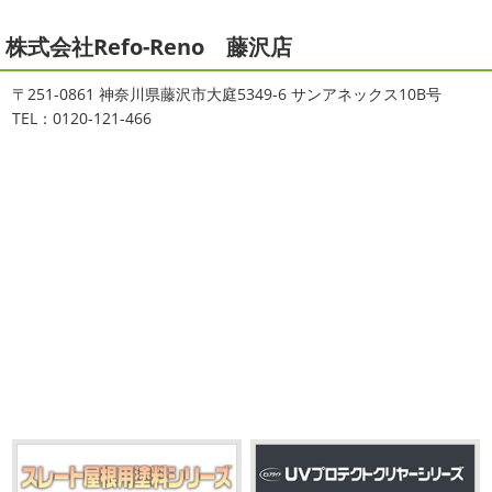
本日もヨガから
＊湘南の外壁塗装
2025/11/18
株式会社Refo-Reno 藤沢店
専門店＊
湘南の虎
＊横浜・藤沢・寒
おはようございます
ちょっとお久しぶ
川・茅ヶ崎・小田原外壁塗装専門店
〒251-0861 神奈川県藤沢市大庭5349-6 サンアネックス10B号
りのヨガへ
ちょっとご無沙汰のヨガで体がバキバキです
＊
TEL：0120-121-466
伸ばすと気持ち～ はおちゃんも日に日に上達しています
みなさんこんにちは(#^.^#)
インフルエンザが大流行して
♡ 今日は貸し切りヨガでみっちり見て頂きました
沢山動
いますが体調など崩していませんか？
今日は湘南ベル
いたから、はおち ...
マーレの湘南の虎こと島村さんが本社にいらしてください
ました(*^▽^*) 来年のスポンサー契約の更新をお ...
2021/04/01
2021初SURF
＊湘南の外壁塗装専
2025/09/27
門店＊
シール帳
＊横浜・藤沢・寒川・
おはようございます
もう4月になって
茅ヶ崎・小田原外壁塗装専門店＊
しまいましたね!! 新しい年の始まりです!! 頑張っていきまし
みなさんこんにちは(*^▽^*)
だいぶ涼
ょう
おっ
ここはマービスタですね
営業部長久々の
しくなって過ごしやすい陽気になってきましたがいかがお
サーフレッスンです
久々なので海に入る前にしっかりと
過ごしですか？
先日、娘とシール帳を作りました
シ
身体をほぐ ...
ール帳を作ってからはシール集めにどっぷりハマり中です
私の小学生の頃 ...
2021/03/23
ヨガヨガ～♡＊湘南の外壁塗装専門
2025/08/30