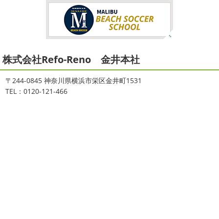
いたよりも寒かっ ...
と思っていたのですが、次の日に 身体中が痒い!! チンクイ
が大量発生している ...
2026/02/12
2021/08/16
2026
初雪
＊横浜・藤沢・寒川・
ヨガ
＊湘南の外壁塗装専門店＊
小田原・茅ヶ崎外壁塗装専門店＊
株式会社Refo-Reno 金井本社
大変ご無沙汰しております
色々仕事
ご無沙汰しております
少し更新してな
が立て込みブログ更新出来ずでした
お
い間に2026年も1か月半がたとうとしていますね
改めま
盆休みも頂き、今日からお仕事です
お仕事一発目は こち
して… 本年もどうぞよろしくお願いいたします
先日は神
〒244-0845 神奈川県横浜市栄区金井町1531
らへ ？？？ どこだかわかりますか？ そうです
マービス
奈川でも雪が降りましたね
近所の公園も雪が積もってい
TEL：0120-121-466
タでヨガからのスタート
最高 ...
て子供たちは大 ...
2021/06/28
2025/12/27
サーフレッスン
＊湘南の外壁塗
年末年始のお知らせ＊横浜・藤沢・
装専門店＊
寒川・小田原・茅ヶ崎外壁塗装専門
ご無沙汰しております
ちょっとお久し
店＊
ぶりのサーフブログです
営業部長もお久しぶりのサーフ
拝啓 師走の候、ますますご健勝のこととお喜び申し上げ
ィンです!! まずはマービスタでストレッチ
今日ははおち
ます。 平素は格別のご高配を賜り、厚くお礼申し上げま
ゃんも一緒に
しっかり体をほぐします。 パパなにしてる
す。 さて、株式会社大野建装では年末年始の休業日につき
のかな～
は ...
まして、下記のとおり休業日とさせていただきます。 皆様
には大変 ...
2021/04/19