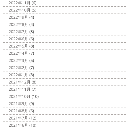
ウェット完成
＊湘南の外壁塗装専
2022年11月
(6)
門店＊
2022年10月
(5)
こんにちは!! 今週も１週間始まりました
2022年9月
(4)
が、明日は祝日です
今日も１日頑張りましょう
さて
2022年8月
(4)
さて、先日のブログで書いた、小倉氏のオーダーしたウェ
2022年7月
(8)
ットが完成しました
着心地抜群の様です
はおち
2022年6月
(6)
ゃんも一緒にパチリ
...
2022年5月
(8)
2022年4月
(7)
2022年3月
(5)
2022年2月
(7)
2022年1月
(8)
2021年12月
(8)
2021年11月
(7)
2021年10月
(10)
2021年9月
(9)
2021年8月
(6)
2021年7月
(12)
2021年6月
(10)