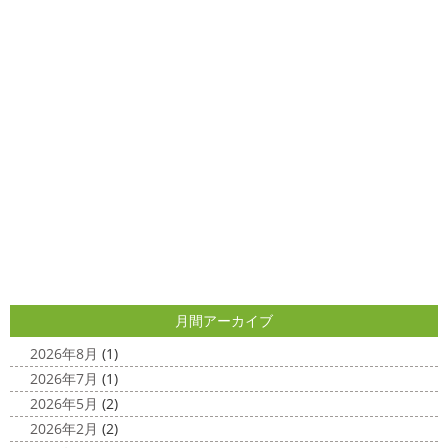
今日の朝活
＊湘南の外壁塗装専門
か？
我が家では芍薬の季節になったので沢山お取り寄せ
しました
1年のうちの1か月程の間しか出回らないお花
店＊
なので芍薬がお花 ...
今日はこちらからスタート
マービスタ
クリスマス仕様
今日はみんなでヨガ～
お久しぶり
2025/04/29
のAちゃん
はおちゃんも一緒に
事務員みな背中バキバ
ダブルトーン塗装
＊横浜・藤沢・
キです
はおちゃんおさまる
今日でヨガ納めです!! 来年
寒川・小田原・茅ヶ崎外壁塗装専門
も沢山ヨガ ...
店＊
2020/12/11
みなさんこんにちは(*^▽^*)
日中は暖かいですが夜はま
先日のサーフレッスン
＊湘南の
だ冷え込みますね
今日はダブルトーン塗装を紹介したい
外壁塗装専門店＊
と思います
とってもオシャレですね
このような2色
使いでオシャレに仕上げることもできますのでお気軽に ...
こんにちは
あっという間に12月も10日
をすぎてしまい、今年も残す所3週間あまり
早い！！早
2025/04/24
すぎる
コロナがまた蔓延していますが、体調管理に気を
月間アーカイブ
美容院
＊横浜・藤沢・寒川・小田
つけて行きましょー
さてさて、先日のサーフレッスン
原・茅ヶ崎外壁塗装専門店＊
ちょっとご無沙 ...
2026年8月
(1)
みなさんこんにちは(#^.^#)
4月下旬に
2026年7月
(1)
2020/11/30
なりどんどん暖かくなってきましたね
先日は娘の美容院
2026年5月
(2)
Bali
＊湘南の外壁塗装専門店＊
に行ってきました
腰まで頑張って伸ばした髪の毛をバッ
2026年2月
(2)
こんにちは!! 今日はバリショットを少しだ
サリ切りたいとの事だったで数年ぶりの美容院に
30セン