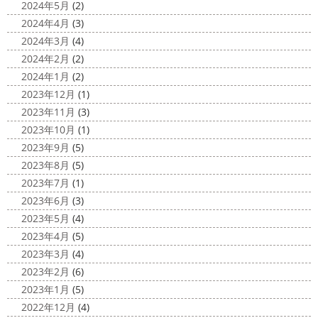
2024年5月
(2)
ット
2025/03/12
2024年4月
(3)
2020/11/12
高圧洗浄について
＊横浜・藤
2024年3月
(4)
朝活
＊湘南の外壁塗装専門店＊
沢・寒川・小田原・茅ヶ崎外壁塗装
2024年2月
(2)
小倉氏サーフィンにはまり中
今回は浩
専門店＊
2024年1月
(2)
さんも一緒に
３人で出発
波は小さい
今日は高圧洗浄が何故必要かについて説明させていただき
2023年12月
(1)
けどお天気良くて気持ち～
まずは陸でのイメトレ 入水～
ます
塗装工事をお考えのお客様は長くなりますが、ぜ
2023年11月
(3)
小倉氏ライド
日々成長
浩さん昔やっていたよう
ひ読んでみてくださいね
外壁や屋根の表面に塗装してで
2023年10月
(1)
で、すぐ立ててました
ですが、 ...
きた塗膜は、毎日屋外で紫外線、雨風、排気ガスなどにさ
2023年9月
(5)
らされて ...
2020/11/10
2023年8月
(5)
HAPPY HALLOWEEN
＊湘南の
2025/03/02
2023年7月
(1)
外壁塗装専門店＊
表彰
＊横浜・藤沢・寒川・小田
2023年6月
(3)
ちょっとご無沙汰してる間にもう11月も
原・茅ヶ崎外壁塗装専門店＊
2023年5月
(4)
10日が過ぎようとしていますね
2020年もあっとゆう間
みなさんこんにちは
昨日からポカポ
2023年4月
(5)
に終わってしまう～
今年はコロナの影響で色々なイベン
カ陽気になり過ごしやすくなりましたね
本日は嬉しい
2023年3月
(4)
トもなくなり淋しいですね… ですが、先日ブログでもお伝
お知らせをさせていただきます
先日、弊社が日本ペイン
2023年2月
(6)
えしたマービスタ ...
ト神奈川営業所様より優良施工会社として表彰されました
2023年1月
(5)
このよ ...
2020/11/02
2022年12月
(4)