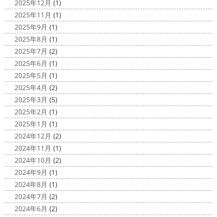
2025年12月
(1)
け
南国
ウルワツ
海パンで海に入
チほど切る ...
2025年11月
(1)
れるって最高ですね
チューブ大好きな脇祐史プロ
ま
2025/03/31
2025年9月
(1)
だまだ普通にバリに行く事は難しいですが、早く自由に海
夜桜
＊横浜・藤沢・寒川・小田
外に行けるようになりますように…
2025年8月
(1)
原・茅ヶ崎外壁塗装専門店＊
2025年7月
(2)
2020/11/26
みなさんこんにちは(*^▽^*)
ここ数日
2025年6月
(1)
海散歩
＊湘南の外壁塗装専門店＊
は真冬の寒さとなりましたがいかがお過ごしですか？
先
2025年5月
(1)
こんにちわ☼ 最近はグッと気温が下がり
日は都内の夜桜を観に行きました
例年よりも大分寒いお
2025年4月
(2)
寒くなりましたね
気づけば今年も後一
花見になりましたがとても綺麗でした(*^_^*)
帰りは人気
2025年3月
(5)
か月ちょっと(´ﾟдﾟ｀) 早い早い
先日の夕散歩
またコ
のハン ...
2025年2月
(1)
ロナが危険な感じになってきたので、海にはたくさんの人
2025/03/27
2025年1月
(1)
が来てました！！ でも、海なら ...
サンシャイン水族館
＊横浜・藤
2024年12月
(2)
2020/11/19
沢・寒川・小田原・茅ヶ崎外壁塗装
2024年11月
(1)
海に行きたい…！！！＊湘南の外壁
専門店＊
2024年10月
(2)
塗装専門店＊
みなさんこんにちは(^O^)
花粉がたくさん飛んでいます
2024年9月
(1)
最近は暖かくて過ごしやすいお天気です
が、みなさんはいかがお過ごしですか？
笑 先日、池袋の
2024年8月
(1)
ね
弊社ライダーの脇祐史君はバリ島に行きました!! 私も
サンシャイン水族館に行きました
外国人の方が多く、
2024年7月
(2)
行きたいーーーーー!!! 写真が送られてきたら、またアップ
館内はとても賑わっていました
ここの大きな水槽にはサ
2024年6月
(2)
していきますね
こちらは今回ではなくて以前のバリショ
...