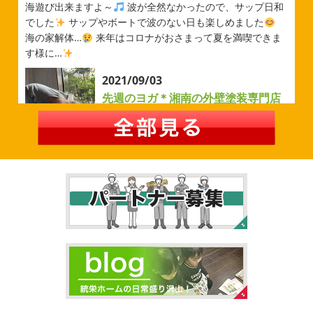
でその時の写真を載せようと思います
今シーズン初の応
海遊び出来ますよ～
波が全然なかったので、サップ日和
援(*^▽^*) 弊社の新しい担当のキクチさんにも会えました
でした
サップやボートで波のない日も楽しめました
今シーズンもよろしくお願いいたします
海の家解体…
来年はコロナがおさまって夏を満喫できま
す様に…
2026/05/02
2021/09/03
自転車
＊横浜・藤沢・寒川・茅
先週のヨガ＊湘南の外壁塗装専門店
ヶ崎・小田原外壁塗装専門店＊
＊
みなさんこんにちは
ＧＷはいかがお
過ごしですか？ 先日は娘と海沿いにある公園で自転車の練
先週のヨガ
はい、可愛い～
ダウンド
習に行ってきました
今まではキックボード派だったので
ッグ
はおちゃんだいぶヨガがお上手に
伸ばしてる後
自転車に興味を示さなかったのですが、お友達の影響で欲
ろに、はおちゃんが積み上げたヨガブロックが
夏休み中
しいとお願いされたので ...
で先生の息子さんも
先生2人抱っこすごい
子連れ歓迎
ヨガ、運動の秋
...
2026/02/26
2021/09/02
3連休
＊横浜・藤沢・寒川・茅ヶ
大量発生!!!＊湘南の外壁塗装専門店
崎・小田原外壁塗装専門店＊
＊
こんにちは♡ 今週は3連休明けからのスタ
ートでしたね!! 皆様連休はいかがお過ごしでしたでしょう
夏休みが終わったと思ったら、急に寒く
か？ 私は息子のサッカー遠征の応援に御殿場のほうまで行
なりましたね
夏休み最後の週末に海へ
日曜日はちょ
ってきました
暖かくなると思っていたら、強風で思って
っと寒かったです
海に入っている時からチクチクするな