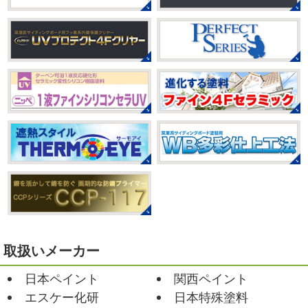
店＊
ベビタピ
＊横浜・藤沢・寒川・
本日もこちらから
ヨガ日和
はおちゃ
小田原・茅ヶ崎外壁塗装専門店＊
んも
柔らかくて羨ましい
先生のダウンドッグ綺麗～
みなさんこんにちは(#^.^#)
もうすぐ８
いつか私もこんなキレイになれるように頑張ります
月が終わりますがいかがお過ごしですか？ 先日、娘と原宿
今はまだ、はおちゃんと共に修業です
のベビタピに行ってきました
以前は早朝から大行列だっ
たので暑い中並ぶ勇気が出なかったのですが予約ができる
2021/03/02
ようになってい ...
it`s new
＊湘南の外壁塗装専門店
＊
2025/07/28
おはようございます
今日は風が強い
フットサル大会
＊横浜・藤沢・
こんな日はお仕事日和です
営業部長のNEW Wet
じ
寒川・小田原・茅ヶ崎外壁塗装専門
ゃ～ん コレクトのマークも入ってる
気温はだいぶ春めい
店＊
てきましたが、まだまだ水は冷たいので、こちらがあれば
みなさんこんにちは(#^.^#)
相変わらず暑い日が続いてい
安心
このウ ...
ますが、いかがお過ごしでしょうか？ 先日行われた毎年恒
例、ベルマーレ主催のフットサル大会に大野建装も出場し
2021/02/12
ました
大野建装は3勝することができました
...
Yoga
＊湘南の外壁塗装専門店＊
取扱いメーカー
おはようございます
今週ももうおしま
2025/07/17
日本ペイント
関西ペイント
いですが、今週はヨガからのスタートで
誕生日会
＊横浜・藤沢・寒川・
Happy
小さい足
伸びる～
腕をかなり使いました!!
エスケー化研
日本特殊塗料
小田原・茅ヶ崎外壁塗装専門店＊
久しぶりのヨガで太陽礼拝をずっとやったので、全身バキ