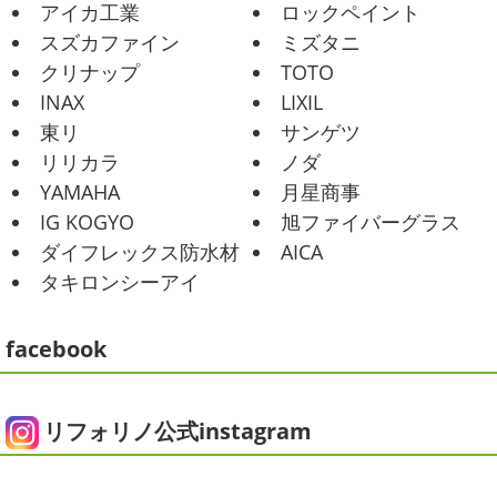
アイカ工業
ロックペイント
みなさんこんにちは(*^▽^*)
30℃越え
バキでした
でも最高に気持ち ...
が当たり前になってしまっていますが夏バテなどされてい
スズカファイン
ミズタニ
ませんか？
先日は友人のお誕生日で食事に行ったので
2021/02/01
クリナップ
TOTO
その時の写真を載せたいと思います
お肉が好きな友達だ
海日和
＊湘南の外壁塗装専門店＊
INAX
LIXIL
ったので関内に ...
昨日はとっても暖かかったですね
自転
東リ
サンゲツ
車で走っていると暑かったです
海にも
2025/06/09
リリカラ
ノダ
公園にもたくさんの子供達が遊んでいました♬ 先週は波の
家庭菜園
＊横浜・藤沢・寒
YAMAHA
月星商事
ある日も多かったですね
まだ寒い日も多いけど、やっぱ
川・茅ヶ崎・小田原外壁塗装専門店
り海は気持ちいー
見てるだけでも癒 ...
IG KOGYO
旭ファイバーグラス
＊
ダイフレックス防水材
AICA
2021/01/26
みなさんこんにちは
今週から梅雨入りだそうですがい
タキロンシーアイ
ちょっとご無沙汰です
＊湘南の外
かがお過ごしでしょうか
本日は営業さんが家庭菜園をは
じめたそうなのでその写真をアップしていきたいと思いま
壁塗装専門店＊
す
栽培初日↑
ここまで大きくなりました(#^.^#)
...
facebook
こんにちは!! ちょっと仕事がバタバタして
おり、お久しぶりの更新になってしまいました
そんな間
2025/05/24
にコロナがまた急増して緊急事態宣言が発令しましたが、
ピオニー
＊横浜・藤沢・寒川・茅
皆さまいかがお過ごしでしょうか？？ コロナで今年はまだ
リフォリノ公式instagram
ヶ崎・小田原外壁塗装専門店＊
ヨガにも行けず、ウ ...
みなさんこんにちは(*^▽^*)
徐々に夏
2020/12/14
の陽気になりつつありますが、いかがお過ごしでしょう