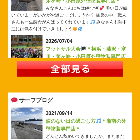
茅ヶ崎・小田原外壁塗装専門店＊
みなさんこんにちは(#^.^#)
暑い日が続
いていますがいかがお過ごしでしょうか？ 猛暑の中、職人
さんも一生懸命がんばってくれています
みなさんも熱中
症には気を付けていきましょう
2026/07/04
フットサル大会
＊横浜・藤沢・寒
川・茅ヶ崎・小田原外壁塗装専門店
＊
みなさんこんにちは(#^.^#)
例年より過ごしやすい気温が
続いていますがいかがお過ごしでしょうか？ 先日は毎年恒
例のベルマーレフットサル大会に参加してきました
普段
運動する機会が少ないのでいい運動になりました
...
サーフブログ
2026/05/31
ベルマーレ
＊横浜・藤沢・寒
2021/09/14
川・茅ヶ崎・小田原外壁塗装専門店
波のない日の過ごし方
＊湘南の外
＊
壁塗装専門店＊
みなさんこんにちは(#^.^#)
先日は試合の応援に行ったの
どんどん秋めいてきましたが、まだまだ