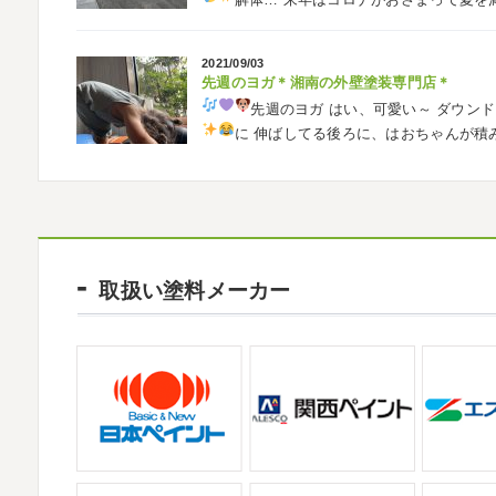
しでしたでしょうか？ 私は息子のサッカー
きました
暖かくなると思っていたら、強風で
2021/09/03
先週のヨガ＊湘南の外壁塗装専門店＊
2026/02/12
先週のヨガ
はい、可愛い～
ダウンド
2026
初雪
＊横浜・藤沢・寒川・小田原
に
伸ばしてる後ろに、はおちゃんが積
ご無沙汰しております
少し更新してない間
生の息子さんも
先生2人抱っこすご
いますね
改めまして… 本年もどうぞよ
川でも雪が降りましたね
近所の公園も雪が
2021/09/02
大量発生!!!＊湘南の外壁塗装専門店＊
2025/12/27
夏休みが終わったと思ったら、急に寒く
年末年始のお知らせ＊横浜・藤沢・寒川・小
取扱い塗料メーカー
日曜日はちょっと寒かったです
海に入
拝啓 師走の候、ますますご健勝のこととお
ていたのですが、次の日に 身体中が痒い!! チ
高配を賜り、厚くお礼申し上げます。 さて
業日につきまして、下記のとおり休業日とさせ
2021/08/16
ヨガ
＊湘南の外壁塗装専門店＊
2025/11/18
大変ご無沙汰しております
色々仕事
湘南の虎
＊横浜・藤沢・寒川・茅ヶ
お盆休みも頂き、今日からお仕事です
お仕
みなさんこんにちは(#^.^#)
インフルエン
かわかりますか？ そうです
マービスタ
ていませんか？
今日は湘南ベルマーレ