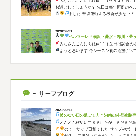
みなさんこんにちは(#^.^#)
例年より過ご
お過ごしでしょうか？ 先日は毎年恒例のベ
ました
普段運動する機会が少ないの
2026/05/31
ベルマーレ
＊横浜・藤沢・寒川・茅
みなさんこんにちは(#^.^#)
先日は試合の
ようと思います
今シーズン初の応援(*^▽
も会えました
今シーズンもよろしく
2026/05/02
自転車
＊横浜・藤沢・寒川・茅ヶ崎・
みなさんこんにちは
ＧＷはいかがお過
サーフブログ
公園で自転車の練習に行ってきました
今
車に興味を示さなかったのですが、お友達の影
2021/09/14
波のない日の過ごし方
＊湘南の外壁塗装
2026/02/26
どんどん秋めいてきましたが、まだまだ
3連休
＊横浜・藤沢・寒川・茅ヶ崎・小田
ので、サップ日和でした
サップやボー
こんにちは♡ 今週は3連休明けからのスター
解体…
来年はコロナがおさまって夏を