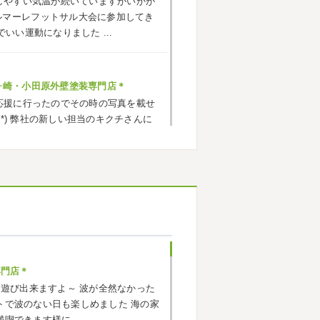
しやすい気温が続いていますがいかが
ルマーレフットサル大会に参加してき
でいい運動になりました
...
ヶ崎・小田原外壁塗装専門店＊
応援に行ったのでその時の写真を載せ
^*) 弊社の新しい担当のキクチさんに
お願いいたします
小田原外壁塗装専門店＊
ごしですか？ 先日は娘と海沿いにある
まではキックボード派だったので自転
響で欲しいとお願いされたので ...
専門店＊
海遊び出来ますよ～
波が全然なかった
原外壁塗装専門店＊
トで波のない日も楽しめました
海の家
トでしたね!! 皆様連休はいかがお過ご
満喫できます様に…