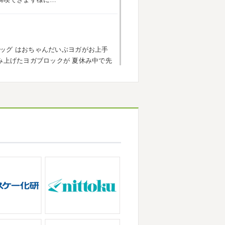
遠征の応援に御殿場のほうまで行って
思っていたよりも寒かっ ...
ッグ
はおちゃんだいぶヨガがお上手
・茅ヶ崎外壁塗装専門店＊
み上げたヨガブロックが
夏休み中で先
に2026年も1か月半がたとうとして
い
子連れ歓迎ヨガ、運動の秋
...
ろしくお願いいたします
先日は神奈
積もっていて子供たちは大 ...
なりましたね
夏休み最後の週末に海へ
田原・茅ヶ崎外壁塗装専門店＊
っている時からチクチクするなと思っ
喜び申し上げます。 平素は格別のご
ンクイが大量発生している ...
、株式会社大野建装では年末年始の休
ていただきます。 皆様には大変 ...
が立て込みブログ更新出来ずでした
崎・小田原外壁塗装専門店＊
事一発目は こちらへ ？？？ どこだ
ザが大流行していますが体調など崩し
でヨガからのスタート
最高 ...
の湘南の虎こと島村さんが本社にいら