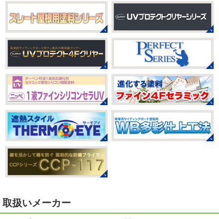
2021/03/23
ヨガヨガ～♡＊湘南の外壁塗装専門
2025/08/30
店＊
ベビタピ
＊横浜・藤沢・寒川・
本日もこちらから
ヨガ日和
はおちゃ
小田原・茅ヶ崎外壁塗装専門店＊
んも
柔らかくて羨ましい
先生のダウンドッグ綺麗～
みなさんこんにちは(#^.^#)
もうすぐ８
いつか私もこんなキレイになれるように頑張ります
月が終わりますがいかがお過ごしですか？ 先日、娘と原宿
今はまだ、はおちゃんと共に修業です
のベビタピに行ってきました
以前は早朝から大行列だっ
たので暑い中並ぶ勇気が出なかったのですが予約ができる
2021/03/02
ようになってい ...
it`s new
＊湘南の外壁塗装専門店
＊
2025/07/28
おはようございます
今日は風が強い
フットサル大会
＊横浜・藤沢・
こんな日はお仕事日和です
営業部長のNEW Wet
じ
寒川・小田原・茅ヶ崎外壁塗装専門
ゃ～ん コレクトのマークも入ってる
気温はだいぶ春めい
店＊
てきましたが、まだまだ水は冷たいので、こちらがあれば
みなさんこんにちは(#^.^#)
相変わらず暑い日が続いてい
安心
このウ ...
ますが、いかがお過ごしでしょうか？ 先日行われた毎年恒
例、ベルマーレ主催のフットサル大会に大野建装も出場し
2021/02/12
ました
大野建装は3勝することができました
...
Yoga
＊湘南の外壁塗装専門店＊
取扱いメーカー
おはようございます
今週ももうおしま
2025/07/17