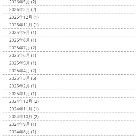
2026年5月
(2)
Bali
＊湘南の外壁塗装専門店＊
に行ってきました
腰まで頑張って伸ばした髪の毛をバッ
2026年2月
(2)
こんにちは!! 今日はバリショットを少しだ
サリ切りたいとの事だったで数年ぶりの美容院に
30セン
2025年12月
(1)
け
南国
ウルワツ
海パンで海に入
チほど切る ...
2025年11月
(1)
れるって最高ですね
チューブ大好きな脇祐史プロ
ま
2025/03/31
2025年9月
(1)
だまだ普通にバリに行く事は難しいですが、早く自由に海
夜桜
＊横浜・藤沢・寒川・小田
外に行けるようになりますように…
2025年8月
(1)
原・茅ヶ崎外壁塗装専門店＊
2025年7月
(2)
2020/11/26
みなさんこんにちは(*^▽^*)
ここ数日
2025年6月
(1)
海散歩
＊湘南の外壁塗装専門店＊
は真冬の寒さとなりましたがいかがお過ごしですか？
先
2025年5月
(1)
こんにちわ☼ 最近はグッと気温が下がり
日は都内の夜桜を観に行きました
例年よりも大分寒いお
2025年4月
(2)
寒くなりましたね
気づけば今年も後一
花見になりましたがとても綺麗でした(*^_^*)
帰りは人気
2025年3月
(5)
か月ちょっと(´ﾟдﾟ｀) 早い早い
先日の夕散歩
またコ
のハン ...
2025年2月
(1)
ロナが危険な感じになってきたので、海にはたくさんの人
2025/03/27
2025年1月
(1)
が来てました！！ でも、海なら ...
サンシャイン水族館
＊横浜・藤
2024年12月
(2)
2020/11/19
沢・寒川・小田原・茅ヶ崎外壁塗装
2024年11月
(1)
海に行きたい…！！！＊湘南の外壁
専門店＊
2024年10月
(2)
塗装専門店＊
みなさんこんにちは(^O^)
花粉がたくさん飛んでいます
2024年9月
(1)
最近は暖かくて過ごしやすいお天気です
が、みなさんはいかがお過ごしですか？
笑 先日、池袋の
2024年8月
(1)
ね
弊社ライダーの脇祐史君はバリ島に行きました!! 私も
サンシャイン水族館に行きました
外国人の方が多く、