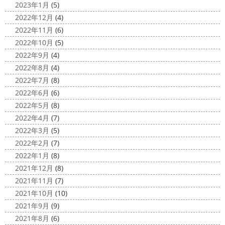
ト神奈川営業所様より優良施工会社として表彰されました
2023年1月
(5)
このよ ...
2020/11/02
2022年12月
(4)
ウェット完成
＊湘南の外壁塗装専
2022年11月
(6)
門店＊
2022年10月
(5)
こんにちは!! 今週も１週間始まりました
2022年9月
(4)
が、明日は祝日です
今日も１日頑張りましょう
さて
2022年8月
(4)
さて、先日のブログで書いた、小倉氏のオーダーしたウェ
2022年7月
(8)
ットが完成しました
着心地抜群の様です
はおち
2022年6月
(6)
ゃんも一緒にパチリ
...
2022年5月
(8)
2022年4月
(7)
2022年3月
(5)
2022年2月
(7)
2022年1月
(8)
2021年12月
(8)
2021年11月
(7)
2021年10月
(10)
2021年9月
(9)
2021年8月
(6)