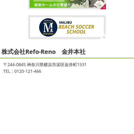
か？ 私は息子のサッカー遠征の応援に御殿場のほうまで行
なりましたね
夏休み最後の週末に海へ
日曜日はちょ
ってきました
暖かくなると思っていたら、強風で思って
っと寒かったです
海に入っている時からチクチクするな
いたよりも寒かっ ...
と思っていたのですが、次の日に 身体中が痒い!! チンクイ
が大量発生している ...
2026/02/12
2021/08/16
2026
初雪
＊横浜・藤沢・寒川・
ヨガ
＊湘南の外壁塗装専門店＊
小田原・茅ヶ崎外壁塗装専門店＊
株式会社Refo-Reno 金井本社
大変ご無沙汰しております
色々仕事
ご無沙汰しております
少し更新してな
が立て込みブログ更新出来ずでした
お
い間に2026年も1か月半がたとうとしていますね
改めま
盆休みも頂き、今日からお仕事です
お仕事一発目は こち
して… 本年もどうぞよろしくお願いいたします
先日は神
〒244-0845 神奈川県横浜市栄区金井町1531
らへ ？？？ どこだかわかりますか？ そうです
マービス
奈川でも雪が降りましたね
近所の公園も雪が積もってい
TEL：0120-121-466
タでヨガからのスタート
最高 ...
て子供たちは大 ...
2021/06/28
2025/12/27
サーフレッスン
＊湘南の外壁塗
年末年始のお知らせ＊横浜・藤沢・
装専門店＊
寒川・小田原・茅ヶ崎外壁塗装専門
ご無沙汰しております
ちょっとお久し
店＊
ぶりのサーフブログです
営業部長もお久しぶりのサーフ
拝啓 師走の候、ますますご健勝のこととお喜び申し上げ
ィンです!! まずはマービスタでストレッチ
今日ははおち
ます。 平素は格別のご高配を賜り、厚くお礼申し上げま
ゃんも一緒に
しっかり体をほぐします。 パパなにしてる
す。 さて、株式会社大野建装では年末年始の休業日につき