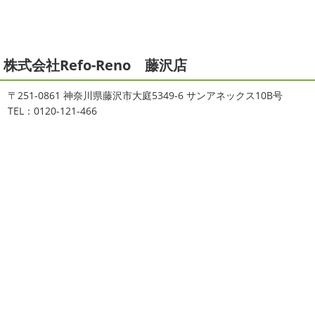
のかな～
は ...
まして、下記のとおり休業日とさせていただきます。 皆様
には大変 ...
2021/04/19
本日もヨガから
＊湘南の外壁塗装
2025/11/18
株式会社Refo-Reno 藤沢店
専門店＊
湘南の虎
＊横浜・藤沢・寒
おはようございます
ちょっとお久しぶ
川・茅ヶ崎・小田原外壁塗装専門店
〒251-0861 神奈川県藤沢市大庭5349-6 サンアネックス10B号
りのヨガへ
ちょっとご無沙汰のヨガで体がバキバキです
＊
TEL：0120-121-466
伸ばすと気持ち～ はおちゃんも日に日に上達しています
みなさんこんにちは(#^.^#)
インフルエンザが大流行して
♡ 今日は貸し切りヨガでみっちり見て頂きました
沢山動
いますが体調など崩していませんか？
今日は湘南ベル
いたから、はおち ...
マーレの湘南の虎こと島村さんが本社にいらしてください
ました(*^▽^*) 来年のスポンサー契約の更新をお ...
2021/04/01
2021初SURF
＊湘南の外壁塗装専
2025/09/27
門店＊
シール帳
＊横浜・藤沢・寒川・
おはようございます
もう4月になって
茅ヶ崎・小田原外壁塗装専門店＊
しまいましたね!! 新しい年の始まりです!! 頑張っていきまし
みなさんこんにちは(*^▽^*)
だいぶ涼
ょう
おっ
ここはマービスタですね
営業部長久々の
しくなって過ごしやすい陽気になってきましたがいかがお
サーフレッスンです
久々なので海に入る前にしっかりと
過ごしですか？
先日、娘とシール帳を作りました
シ
身体をほぐ ...
ール帳を作ってからはシール集めにどっぷりハマり中です
私の小学生の頃 ...