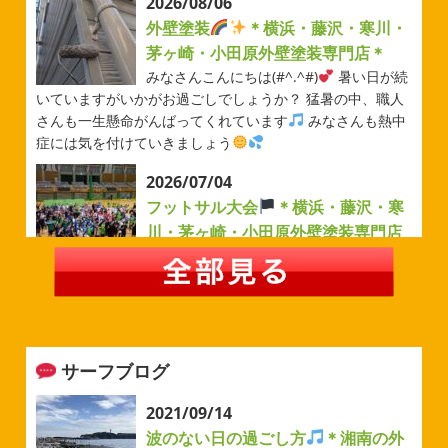
2026/08/06
外壁塗装
＊横浜・藤沢・寒川・
茅ヶ崎・小田原外壁塗装専門店＊
みなさんこんにちは(#^.^#)
暑い日が続
いていますがいかがお過ごしでしょうか？ 猛暑の中、職人
さんも一生懸命がんばってくれています
みなさんも熱中
症には気を付けていきましょう
2026/07/04
フットサル大会
＊横浜・藤沢・寒
川・茅ヶ崎・小田原外壁塗装専門店
＊
みなさんこんにちは(#^.^#)
例年より過ごしやすい気温が
続いていますがいかがお過ごしでしょうか？ 先日は毎年恒
例のベルマーレフットサル大会に参加してきました
普段
運動する機会が少ないのでいい運動になりました
...
サーフブログ
2026/05/31
ベルマーレ
＊横浜・藤沢・寒
2021/09/14
川・茅ヶ崎・小田原外壁塗装専門店
波のない日の過ごし方
＊湘南の外