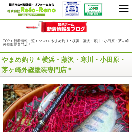
togg
navi
TOP
>
新着情報一覧
>
news
>
やまめ釣り＊横浜・藤沢・寒川・小田原・茅ヶ崎
外壁塗装専門店＊
やまめ釣り＊横浜・藤沢・寒川・小田原・
茅ヶ崎外壁塗装専門店＊