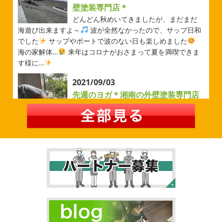
＊
壁塗装専門店＊
みなさんこんにちは(#^.^#)
先日は試合の応援に行ったの
どんどん秋めいてきましたが、まだまだ
でその時の写真を載せようと思います
今シーズン初の応
海遊び出来ますよ～
波が全然なかったので、サップ日和
援(*^▽^*) 弊社の新しい担当のキクチさんにも会えました
でした
サップやボートで波のない日も楽しめました
今シーズンもよろしくお願いいたします
海の家解体…
来年はコロナがおさまって夏を満喫できま
す様に…
2026/05/02
2021/09/03
自転車
＊横浜・藤沢・寒川・茅
先週のヨガ＊湘南の外壁塗装専門店
ヶ崎・小田原外壁塗装専門店＊
＊
みなさんこんにちは
ＧＷはいかがお
過ごしですか？ 先日は娘と海沿いにある公園で自転車の練
先週のヨガ
はい、可愛い～
ダウンド
習に行ってきました
今まではキックボード派だったので
ッグ
はおちゃんだいぶヨガがお上手に
伸ばしてる後
自転車に興味を示さなかったのですが、お友達の影響で欲
ろに、はおちゃんが積み上げたヨガブロックが
夏休み中
しいとお願いされたので ...
で先生の息子さんも
先生2人抱っこすごい
子連れ歓迎
ヨガ、運動の秋
...
2026/02/26
2021/09/02
3連休
＊横浜・藤沢・寒川・茅ヶ
大量発生!!!＊湘南の外壁塗装専門店
崎・小田原外壁塗装専門店＊
＊
こんにちは♡ 今週は3連休明けからのスタ
ートでしたね!! 皆様連休はいかがお過ごしでしたでしょう
夏休みが終わったと思ったら、急に寒く