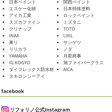
日本ペイント
関西ペイント
いですが、今週はヨガからのスタートで
誕生日会
＊横浜・藤沢・寒川・
Happy
小さい足
伸びる～
腕をかなり使いました!!
エスケー化研
日本特殊塗料
小田原・茅ヶ崎外壁塗装専門店＊
久しぶりのヨガで太陽礼拝をずっとやったので、全身バキ
アイカ工業
ロックペイント
みなさんこんにちは(*^▽^*)
30℃越え
バキでした
でも最高に気持ち ...
が当たり前になってしまっていますが夏バテなどされてい
スズカファイン
ミズタニ
ませんか？
先日は友人のお誕生日で食事に行ったので
2021/02/01
クリナップ
TOTO
その時の写真を載せたいと思います
お肉が好きな友達だ
海日和
＊湘南の外壁塗装専門店＊
INAX
LIXIL
ったので関内に ...
昨日はとっても暖かかったですね
自転
東リ
サンゲツ
車で走っていると暑かったです
海にも
2025/06/09
リリカラ
ノダ
公園にもたくさんの子供達が遊んでいました♬ 先週は波の
家庭菜園
＊横浜・藤沢・寒
YAMAHA
月星商事
ある日も多かったですね
まだ寒い日も多いけど、やっぱ
川・茅ヶ崎・小田原外壁塗装専門店
り海は気持ちいー
見てるだけでも癒 ...
IG KOGYO
旭ファイバーグラス
＊
ダイフレックス防水材
AICA
2021/01/26
みなさんこんにちは
今週から梅雨入りだそうですがい
タキロンシーアイ
ちょっとご無沙汰です
＊湘南の外
かがお過ごしでしょうか
本日は営業さんが家庭菜園をは
じめたそうなのでその写真をアップしていきたいと思いま
壁塗装専門店＊
す
栽培初日↑
ここまで大きくなりました(#^.^#)
...
facebook
こんにちは!! ちょっと仕事がバタバタして
おり、お久しぶりの更新になってしまいました
そんな間
2025/05/24
にコロナがまた急増して緊急事態宣言が発令しましたが、
ピオニー
＊横浜・藤沢・寒川・茅
皆さまいかがお過ごしでしょうか？？ コロナで今年はまだ
リフォリノ公式instagram
ヶ崎・小田原外壁塗装専門店＊