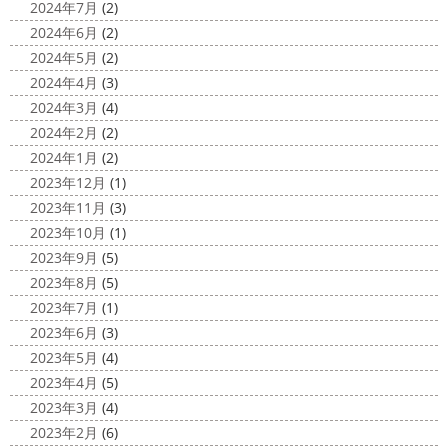
2024年7月
(2)
行きたいーーーーー!!! 写真が送られてきたら、またアップ
館内はとても賑わっていました
ここの大きな水槽にはサ
2024年6月
(2)
していきますね
こちらは今回ではなくて以前のバリショ
...
2024年5月
(2)
ット
2025/03/12
2024年4月
(3)
2020/11/12
高圧洗浄について
＊横浜・藤
2024年3月
(4)
朝活
＊湘南の外壁塗装専門店＊
沢・寒川・小田原・茅ヶ崎外壁塗装
2024年2月
(2)
小倉氏サーフィンにはまり中
今回は浩
専門店＊
2024年1月
(2)
さんも一緒に
３人で出発
波は小さい
今日は高圧洗浄が何故必要かについて説明させていただき
2023年12月
(1)
けどお天気良くて気持ち～
まずは陸でのイメトレ 入水～
ます
塗装工事をお考えのお客様は長くなりますが、ぜ
2023年11月
(3)
小倉氏ライド
日々成長
浩さん昔やっていたよう
ひ読んでみてくださいね
外壁や屋根の表面に塗装してで
2023年10月
(1)
で、すぐ立ててました
ですが、 ...
きた塗膜は、毎日屋外で紫外線、雨風、排気ガスなどにさ
2023年9月
(5)
らされて ...
2020/11/10
2023年8月
(5)
HAPPY HALLOWEEN
＊湘南の
2025/03/02
2023年7月
(1)
外壁塗装専門店＊
表彰
＊横浜・藤沢・寒川・小田
2023年6月
(3)
ちょっとご無沙汰してる間にもう11月も
原・茅ヶ崎外壁塗装専門店＊
2023年5月
(4)
10日が過ぎようとしていますね
2020年もあっとゆう間
みなさんこんにちは
昨日からポカポ
2023年4月
(5)
に終わってしまう～
今年はコロナの影響で色々なイベン
カ陽気になり過ごしやすくなりましたね
本日は嬉しい
2023年3月
(4)
トもなくなり淋しいですね… ですが、先日ブログでもお伝
お知らせをさせていただきます
先日、弊社が日本ペイン
2023年2月
(6)
えしたマービスタ ...