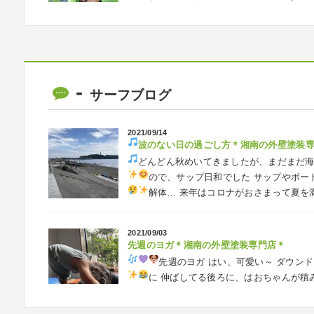
も会えました
今シーズンもよろしく
2026/05/02
自転車
＊横浜・藤沢・寒川・茅ヶ崎・
みなさんこんにちは
ＧＷはいかがお過
サーフブログ
公園で自転車の練習に行ってきました
今
車に興味を示さなかったのですが、お友達の影
2021/09/14
波のない日の過ごし方
＊湘南の外壁塗装
2026/02/26
どんどん秋めいてきましたが、まだまだ
3連休
＊横浜・藤沢・寒川・茅ヶ崎・小田
ので、サップ日和でした
サップやボー
こんにちは♡ 今週は3連休明けからのスター
解体…
来年はコロナがおさまって夏を
しでしたでしょうか？ 私は息子のサッカー
きました
暖かくなると思っていたら、強風で
2021/09/03
先週のヨガ＊湘南の外壁塗装専門店＊
2026/02/12
先週のヨガ
はい、可愛い～
ダウンド
2026
初雪
＊横浜・藤沢・寒川・小田原
に
伸ばしてる後ろに、はおちゃんが積
ご無沙汰しております
少し更新してない間
生の息子さんも
先生2人抱っこすご
いますね
改めまして… 本年もどうぞよ
川でも雪が降りましたね
近所の公園も雪が