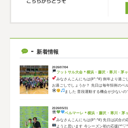
新着情報
2026/07/04
フットサル大会
＊横浜・藤沢・寒川・茅
みなさんこんにちは(#^.^#)
例年より過ご
お過ごしでしょうか？ 先日は毎年恒例のベ
ました
普段運動する機会が少ないの
2026/05/31
ベルマーレ
＊横浜・藤沢・寒川・茅
みなさんこんにちは(#^.^#)
先日は試合の
ようと思います
今シーズン初の応援(*^▽