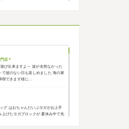
お願いいたします
小田原外壁塗装専門店＊
ごしですか？ 先日は娘と海沿いにある
まではキックボード派だったので自転
響で欲しいとお願いされたので ...
専門店＊
海遊び出来ますよ～
波が全然なかった
原外壁塗装専門店＊
トで波のない日も楽しめました
海の家
トでしたね!! 皆様連休はいかがお過ご
満喫できます様に…
遠征の応援に御殿場のほうまで行って
思っていたよりも寒かっ ...
ッグ
はおちゃんだいぶヨガがお上手
・茅ヶ崎外壁塗装専門店＊
み上げたヨガブロックが
夏休み中で先
に2026年も1か月半がたとうとして
い
子連れ歓迎ヨガ、運動の秋
...
ろしくお願いいたします
先日は神奈
積もっていて子供たちは大 ...