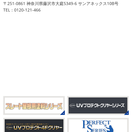
川・茅ヶ崎・小田原外壁塗装専門店
〒251-0861 神奈川県藤沢市大庭5349-6 サンアネックス10B号
りのヨガへ
ちょっとご無沙汰のヨガで体がバキバキです
＊
TEL：0120-121-466
伸ばすと気持ち～ はおちゃんも日に日に上達しています
みなさんこんにちは(#^.^#)
インフルエンザが大流行して
♡ 今日は貸し切りヨガでみっちり見て頂きました
沢山動
いますが体調など崩していませんか？
今日は湘南ベル
いたから、はおち ...
マーレの湘南の虎こと島村さんが本社にいらしてください
ました(*^▽^*) 来年のスポンサー契約の更新をお ...
2021/04/01
2021初SURF
＊湘南の外壁塗装専
2025/09/27
門店＊
シール帳
＊横浜・藤沢・寒川・
おはようございます
もう4月になって
茅ヶ崎・小田原外壁塗装専門店＊
しまいましたね!! 新しい年の始まりです!! 頑張っていきまし
みなさんこんにちは(*^▽^*)
だいぶ涼
ょう
おっ
ここはマービスタですね
営業部長久々の
しくなって過ごしやすい陽気になってきましたがいかがお
サーフレッスンです
久々なので海に入る前にしっかりと
過ごしですか？
先日、娘とシール帳を作りました
シ
身体をほぐ ...
ール帳を作ってからはシール集めにどっぷりハマり中です
私の小学生の頃 ...
2021/03/23
ヨガヨガ～♡＊湘南の外壁塗装専門
2025/08/30
店＊
ベビタピ
＊横浜・藤沢・寒川・
本日もこちらから
ヨガ日和
はおちゃ
小田原・茅ヶ崎外壁塗装専門店＊
んも
柔らかくて羨ましい
先生のダウンドッグ綺麗～
みなさんこんにちは(#^.^#)
もうすぐ８
いつか私もこんなキレイになれるように頑張ります