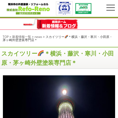
togg
navi
TOP
>
新着情報一覧
>
news
>
スカイツリー
＊横浜・藤沢・寒川・小田原・
茅ヶ崎外壁塗装専門店＊
スカイツリー
＊横浜・藤沢・寒川・小田
原・茅ヶ崎外壁塗装専門店＊