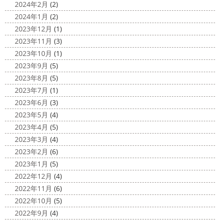
沢・寒川・小田原・茅ヶ崎外壁塗装
2024年2月
(2)
小倉氏サーフィンにはまり中
今回は浩
専門店＊
2024年1月
(2)
さんも一緒に
３人で出発
波は小さい
今日は高圧洗浄が何故必要かについて説明させていただき
2023年12月
(1)
けどお天気良くて気持ち～
まずは陸でのイメトレ 入水～
ます
塗装工事をお考えのお客様は長くなりますが、ぜ
2023年11月
(3)
小倉氏ライド
日々成長
浩さん昔やっていたよう
ひ読んでみてくださいね
外壁や屋根の表面に塗装してで
2023年10月
(1)
で、すぐ立ててました
ですが、 ...
きた塗膜は、毎日屋外で紫外線、雨風、排気ガスなどにさ
2023年9月
(5)
らされて ...
2020/11/10
2023年8月
(5)
HAPPY HALLOWEEN
＊湘南の
2025/03/02
2023年7月
(1)
外壁塗装専門店＊
表彰
＊横浜・藤沢・寒川・小田
2023年6月
(3)
ちょっとご無沙汰してる間にもう11月も
原・茅ヶ崎外壁塗装専門店＊
2023年5月
(4)
10日が過ぎようとしていますね
2020年もあっとゆう間
みなさんこんにちは
昨日からポカポ
2023年4月
(5)
に終わってしまう～
今年はコロナの影響で色々なイベン
カ陽気になり過ごしやすくなりましたね
本日は嬉しい
2023年3月
(4)
トもなくなり淋しいですね… ですが、先日ブログでもお伝
お知らせをさせていただきます
先日、弊社が日本ペイン
2023年2月
(6)
えしたマービスタ ...
ト神奈川営業所様より優良施工会社として表彰されました
2023年1月
(5)
このよ ...
2020/11/02
2022年12月
(4)
ウェット完成
＊湘南の外壁塗装専
2022年11月
(6)
門店＊
2022年10月
(5)
こんにちは!! 今週も１週間始まりました
2022年9月
(4)
が、明日は祝日です
今日も１日頑張りましょう
さて