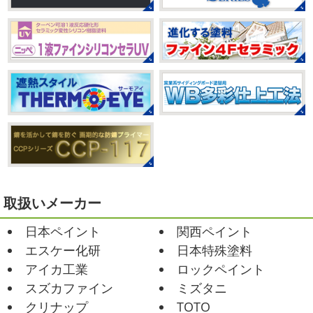
月が終わりますがいかがお過ごしですか？ 先日、娘と原宿
今はまだ、はおちゃんと共に修業です
のベビタピに行ってきました
以前は早朝から大行列だっ
たので暑い中並ぶ勇気が出なかったのですが予約ができる
2021/03/02
ようになってい ...
it`s new
＊湘南の外壁塗装専門店
＊
2025/07/28
おはようございます
今日は風が強い
フットサル大会
＊横浜・藤沢・
こんな日はお仕事日和です
営業部長のNEW Wet
じ
寒川・小田原・茅ヶ崎外壁塗装専門
ゃ～ん コレクトのマークも入ってる
気温はだいぶ春めい
店＊
てきましたが、まだまだ水は冷たいので、こちらがあれば
みなさんこんにちは(#^.^#)
相変わらず暑い日が続いてい
安心
このウ ...
ますが、いかがお過ごしでしょうか？ 先日行われた毎年恒
例、ベルマーレ主催のフットサル大会に大野建装も出場し
2021/02/12
ました
大野建装は3勝することができました
...
Yoga
＊湘南の外壁塗装専門店＊
取扱いメーカー
おはようございます
今週ももうおしま
2025/07/17
日本ペイント
関西ペイント
いですが、今週はヨガからのスタートで
誕生日会
＊横浜・藤沢・寒川・
Happy
小さい足
伸びる～
腕をかなり使いました!!
エスケー化研
日本特殊塗料
小田原・茅ヶ崎外壁塗装専門店＊
久しぶりのヨガで太陽礼拝をずっとやったので、全身バキ
アイカ工業
ロックペイント
みなさんこんにちは(*^▽^*)
30℃越え
バキでした
でも最高に気持ち ...
が当たり前になってしまっていますが夏バテなどされてい
スズカファイン
ミズタニ
ませんか？
先日は友人のお誕生日で食事に行ったので
2021/02/01
クリナップ
TOTO