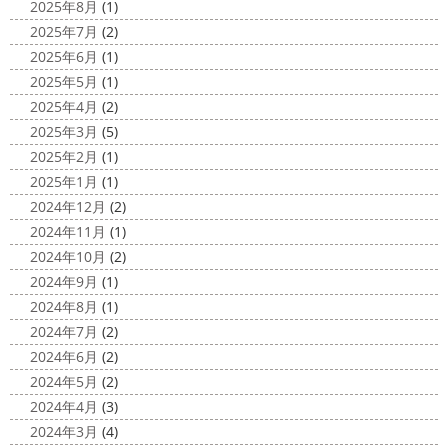
夜桜
＊横浜・藤沢・寒川・小田
外に行けるようになりますように…
2025年8月
(1)
原・茅ヶ崎外壁塗装専門店＊
2025年7月
(2)
2020/11/26
みなさんこんにちは(*^▽^*)
ここ数日
2025年6月
(1)
海散歩
＊湘南の外壁塗装専門店＊
は真冬の寒さとなりましたがいかがお過ごしですか？
先
2025年5月
(1)
こんにちわ☼ 最近はグッと気温が下がり
日は都内の夜桜を観に行きました
例年よりも大分寒いお
2025年4月
(2)
寒くなりましたね
気づけば今年も後一
花見になりましたがとても綺麗でした(*^_^*)
帰りは人気
2025年3月
(5)
か月ちょっと(´ﾟдﾟ｀) 早い早い
先日の夕散歩
またコ
のハン ...
2025年2月
(1)
ロナが危険な感じになってきたので、海にはたくさんの人
2025/03/27
2025年1月
(1)
が来てました！！ でも、海なら ...
サンシャイン水族館
＊横浜・藤
2024年12月
(2)
2020/11/19
沢・寒川・小田原・茅ヶ崎外壁塗装
2024年11月
(1)
海に行きたい…！！！＊湘南の外壁
専門店＊
2024年10月
(2)
塗装専門店＊
みなさんこんにちは(^O^)
花粉がたくさん飛んでいます
2024年9月
(1)
最近は暖かくて過ごしやすいお天気です
が、みなさんはいかがお過ごしですか？
笑 先日、池袋の
2024年8月
(1)
ね
弊社ライダーの脇祐史君はバリ島に行きました!! 私も
サンシャイン水族館に行きました
外国人の方が多く、
2024年7月
(2)
行きたいーーーーー!!! 写真が送られてきたら、またアップ
館内はとても賑わっていました
ここの大きな水槽にはサ
2024年6月
(2)
していきますね
こちらは今回ではなくて以前のバリショ
...
2024年5月
(2)
ット
2025/03/12
2024年4月
(3)
2020/11/12
高圧洗浄について
＊横浜・藤
2024年3月
(4)
朝活
＊湘南の外壁塗装専門店＊