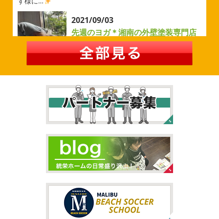
す様に…
2026/05/02
2021/09/03
自転車
＊横浜・藤沢・寒川・茅
先週のヨガ＊湘南の外壁塗装専門店
ヶ崎・小田原外壁塗装専門店＊
＊
みなさんこんにちは
ＧＷはいかがお
過ごしですか？ 先日は娘と海沿いにある公園で自転車の練
先週のヨガ
はい、可愛い～
ダウンド
習に行ってきました
今まではキックボード派だったので
ッグ
はおちゃんだいぶヨガがお上手に
伸ばしてる後
自転車に興味を示さなかったのですが、お友達の影響で欲
ろに、はおちゃんが積み上げたヨガブロックが
夏休み中
しいとお願いされたので ...
で先生の息子さんも
先生2人抱っこすごい
子連れ歓迎
ヨガ、運動の秋
...
2026/02/26
2021/09/02
3連休
＊横浜・藤沢・寒川・茅ヶ
大量発生!!!＊湘南の外壁塗装専門店
崎・小田原外壁塗装専門店＊
＊
こんにちは♡ 今週は3連休明けからのスタ
ートでしたね!! 皆様連休はいかがお過ごしでしたでしょう
夏休みが終わったと思ったら、急に寒く
か？ 私は息子のサッカー遠征の応援に御殿場のほうまで行
なりましたね
夏休み最後の週末に海へ
日曜日はちょ
ってきました
暖かくなると思っていたら、強風で思って
っと寒かったです
海に入っている時からチクチクするな
いたよりも寒かっ ...
と思っていたのですが、次の日に 身体中が痒い!! チンクイ
が大量発生している ...
2026/02/12
2021/08/16
2026
初雪
＊横浜・藤沢・寒川・