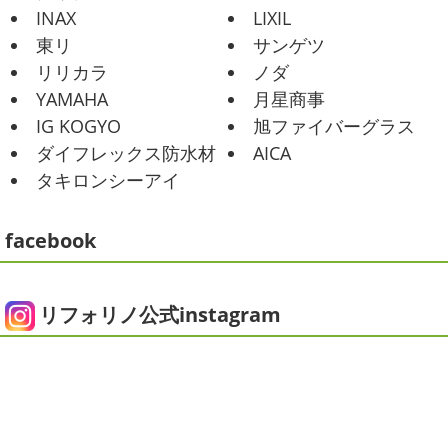
その時の写真を載せたいと思います
お肉が好きな友達だ
海日和
＊湘南の外壁塗装専門店＊
INAX
LIXIL
ったので関内に ...
昨日はとっても暖かかったですね
自転
東リ
サンゲツ
車で走っていると暑かったです
海にも
2025/06/09
リリカラ
ノダ
公園にもたくさんの子供達が遊んでいました♬ 先週は波の
家庭菜園
＊横浜・藤沢・寒
YAMAHA
月星商事
ある日も多かったですね
まだ寒い日も多いけど、やっぱ
川・茅ヶ崎・小田原外壁塗装専門店
り海は気持ちいー
見てるだけでも癒 ...
IG KOGYO
旭ファイバーグラス
＊
ダイフレックス防水材
AICA
2021/01/26
みなさんこんにちは
今週から梅雨入りだそうですがい
タキロンシーアイ
ちょっとご無沙汰です
＊湘南の外
かがお過ごしでしょうか
本日は営業さんが家庭菜園をは
じめたそうなのでその写真をアップしていきたいと思いま
壁塗装専門店＊
す
栽培初日↑
ここまで大きくなりました(#^.^#)
...
facebook
こんにちは!! ちょっと仕事がバタバタして
おり、お久しぶりの更新になってしまいました
そんな間
2025/05/24
にコロナがまた急増して緊急事態宣言が発令しましたが、
ピオニー
＊横浜・藤沢・寒川・茅
皆さまいかがお過ごしでしょうか？？ コロナで今年はまだ
リフォリノ公式instagram
ヶ崎・小田原外壁塗装専門店＊
ヨガにも行けず、ウ ...
みなさんこんにちは(*^▽^*)
徐々に夏
2020/12/14
の陽気になりつつありますが、いかがお過ごしでしょう
今日の朝活
＊湘南の外壁塗装専門
か？
我が家では芍薬の季節になったので沢山お取り寄せ
しました
1年のうちの1か月程の間しか出回らないお花
店＊
なので芍薬がお花 ...
今日はこちらからスタート
マービスタ