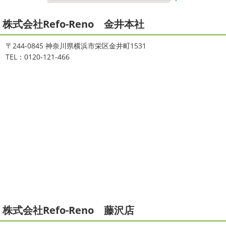
ヨガ
＊湘南の外壁塗装専門店＊
小田原・茅ヶ崎外壁塗装専門店＊
株式会社Refo-Reno 金井本社
大変ご無沙汰しております
色々仕事
ご無沙汰しております
少し更新してな
が立て込みブログ更新出来ずでした
お
い間に2026年も1か月半がたとうとしていますね
改めま
盆休みも頂き、今日からお仕事です
お仕事一発目は こち
して… 本年もどうぞよろしくお願いいたします
先日は神
〒244-0845 神奈川県横浜市栄区金井町1531
らへ ？？？ どこだかわかりますか？ そうです
マービス
奈川でも雪が降りましたね
近所の公園も雪が積もってい
TEL：0120-121-466
タでヨガからのスタート
最高 ...
て子供たちは大 ...
2021/06/28
2025/12/27
サーフレッスン
＊湘南の外壁塗
年末年始のお知らせ＊横浜・藤沢・
装専門店＊
寒川・小田原・茅ヶ崎外壁塗装専門
ご無沙汰しております
ちょっとお久し
店＊
ぶりのサーフブログです
営業部長もお久しぶりのサーフ
拝啓 師走の候、ますますご健勝のこととお喜び申し上げ
ィンです!! まずはマービスタでストレッチ
今日ははおち
ます。 平素は格別のご高配を賜り、厚くお礼申し上げま
ゃんも一緒に
しっかり体をほぐします。 パパなにしてる
す。 さて、株式会社大野建装では年末年始の休業日につき
のかな～
は ...
まして、下記のとおり休業日とさせていただきます。 皆様
には大変 ...
2021/04/19
本日もヨガから
＊湘南の外壁塗装
2025/11/18
株式会社Refo-Reno 藤沢店
専門店＊
湘南の虎
＊横浜・藤沢・寒
おはようございます
ちょっとお久しぶ