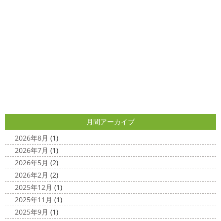
クリスマス仕様
今日はみんなでヨガ～
お久しぶり
2025/04/29
のAちゃん
はおちゃんも一緒に
事務員みな背中バキバ
ダブルトーン塗装
＊横浜・藤沢・
キです
はおちゃんおさまる
今日でヨガ納めです!! 来年
寒川・小田原・茅ヶ崎外壁塗装専門
も沢山ヨガ ...
店＊
2020/12/11
みなさんこんにちは(*^▽^*)
日中は暖かいですが夜はま
先日のサーフレッスン
＊湘南の
だ冷え込みますね
今日はダブルトーン塗装を紹介したい
外壁塗装専門店＊
と思います
とってもオシャレですね
このような2色
使いでオシャレに仕上げることもできますのでお気軽に ...
こんにちは
あっという間に12月も10日
をすぎてしまい、今年も残す所3週間あまり
早い！！早
2025/04/24
すぎる
コロナがまた蔓延していますが、体調管理に気を
月間アーカイブ
美容院
＊横浜・藤沢・寒川・小田
つけて行きましょー
さてさて、先日のサーフレッスン
原・茅ヶ崎外壁塗装専門店＊
ちょっとご無沙 ...
2026年8月
(1)
みなさんこんにちは(#^.^#)
4月下旬に
2026年7月
(1)
2020/11/30
なりどんどん暖かくなってきましたね
先日は娘の美容院
2026年5月
(2)
Bali
＊湘南の外壁塗装専門店＊
に行ってきました
腰まで頑張って伸ばした髪の毛をバッ
2026年2月
(2)
こんにちは!! 今日はバリショットを少しだ
サリ切りたいとの事だったで数年ぶりの美容院に
30セン
2025年12月
(1)
け
南国
ウルワツ
海パンで海に入
チほど切る ...
2025年11月
(1)
れるって最高ですね
チューブ大好きな脇祐史プロ
ま
2025/03/31
2025年9月
(1)
だまだ普通にバリに行く事は難しいですが、早く自由に海