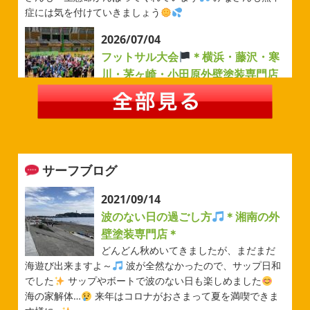
症には気を付けていきましょう
2026/07/04
フットサル大会
＊横浜・藤沢・寒
川・茅ヶ崎・小田原外壁塗装専門店
＊
みなさんこんにちは(#^.^#)
例年より過ごしやすい気温が
続いていますがいかがお過ごしでしょうか？ 先日は毎年恒
例のベルマーレフットサル大会に参加してきました
普段
運動する機会が少ないのでいい運動になりました
...
サーフブログ
2026/05/31
ベルマーレ
＊横浜・藤沢・寒
2021/09/14
川・茅ヶ崎・小田原外壁塗装専門店
波のない日の過ごし方
＊湘南の外
＊
壁塗装専門店＊
みなさんこんにちは(#^.^#)
先日は試合の応援に行ったの
どんどん秋めいてきましたが、まだまだ
でその時の写真を載せようと思います
今シーズン初の応
海遊び出来ますよ～
波が全然なかったので、サップ日和
援(*^▽^*) 弊社の新しい担当のキクチさんにも会えました
でした
サップやボートで波のない日も楽しめました
今シーズンもよろしくお願いいたします
海の家解体…
来年はコロナがおさまって夏を満喫できま