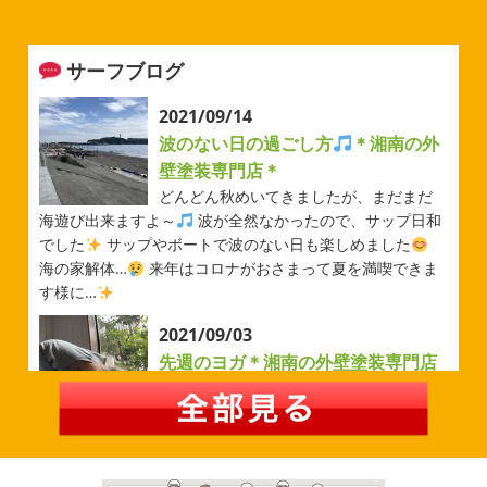
例のベルマーレフットサル大会に参加してきました
普段
運動する機会が少ないのでいい運動になりました
...
サーフブログ
2026/05/31
ベルマーレ
＊横浜・藤沢・寒
2021/09/14
川・茅ヶ崎・小田原外壁塗装専門店
波のない日の過ごし方
＊湘南の外
＊
壁塗装専門店＊
みなさんこんにちは(#^.^#)
先日は試合の応援に行ったの
どんどん秋めいてきましたが、まだまだ
でその時の写真を載せようと思います
今シーズン初の応
海遊び出来ますよ～
波が全然なかったので、サップ日和
援(*^▽^*) 弊社の新しい担当のキクチさんにも会えました
でした
サップやボートで波のない日も楽しめました
今シーズンもよろしくお願いいたします
海の家解体…
来年はコロナがおさまって夏を満喫できま
す様に…
2026/05/02
2021/09/03
自転車
＊横浜・藤沢・寒川・茅
先週のヨガ＊湘南の外壁塗装専門店
ヶ崎・小田原外壁塗装専門店＊
＊
みなさんこんにちは
ＧＷはいかがお
過ごしですか？ 先日は娘と海沿いにある公園で自転車の練
先週のヨガ
はい、可愛い～
ダウンド
習に行ってきました
今まではキックボード派だったので
ッグ
はおちゃんだいぶヨガがお上手に
伸ばしてる後
自転車に興味を示さなかったのですが、お友達の影響で欲
ろに、はおちゃんが積み上げたヨガブロックが
夏休み中
しいとお願いされたので ...
で先生の息子さんも
先生2人抱っこすごい
子連れ歓迎