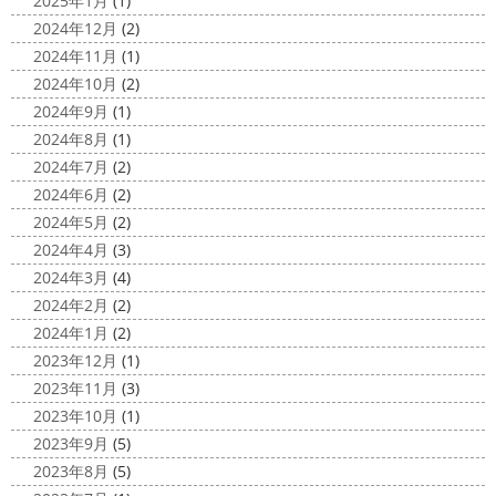
2025年1月
(1)
が来てました！！ でも、海なら ...
サンシャイン水族館
＊横浜・藤
2024年12月
(2)
2020/11/19
沢・寒川・小田原・茅ヶ崎外壁塗装
2024年11月
(1)
海に行きたい…！！！＊湘南の外壁
専門店＊
2024年10月
(2)
塗装専門店＊
みなさんこんにちは(^O^)
花粉がたくさん飛んでいます
2024年9月
(1)
最近は暖かくて過ごしやすいお天気です
が、みなさんはいかがお過ごしですか？
笑 先日、池袋の
2024年8月
(1)
ね
弊社ライダーの脇祐史君はバリ島に行きました!! 私も
サンシャイン水族館に行きました
外国人の方が多く、
2024年7月
(2)
行きたいーーーーー!!! 写真が送られてきたら、またアップ
館内はとても賑わっていました
ここの大きな水槽にはサ
2024年6月
(2)
していきますね
こちらは今回ではなくて以前のバリショ
...
2024年5月
(2)
ット
2025/03/12
2024年4月
(3)
2020/11/12
高圧洗浄について
＊横浜・藤
2024年3月
(4)
朝活
＊湘南の外壁塗装専門店＊
沢・寒川・小田原・茅ヶ崎外壁塗装
2024年2月
(2)
小倉氏サーフィンにはまり中
今回は浩
専門店＊
2024年1月
(2)
さんも一緒に
３人で出発
波は小さい
今日は高圧洗浄が何故必要かについて説明させていただき
2023年12月
(1)
けどお天気良くて気持ち～
まずは陸でのイメトレ 入水～
ます
塗装工事をお考えのお客様は長くなりますが、ぜ
2023年11月
(3)
小倉氏ライド
日々成長
浩さん昔やっていたよう
ひ読んでみてくださいね
外壁や屋根の表面に塗装してで
2023年10月
(1)
で、すぐ立ててました
ですが、 ...
きた塗膜は、毎日屋外で紫外線、雨風、排気ガスなどにさ
2023年9月
(5)
らされて ...
2020/11/10
2023年8月
(5)
HAPPY HALLOWEEN
＊湘南の