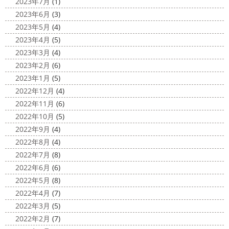
2025/03/02
2023年7月
(1)
外壁塗装専門店＊
表彰
＊横浜・藤沢・寒川・小田
2023年6月
(3)
ちょっとご無沙汰してる間にもう11月も
原・茅ヶ崎外壁塗装専門店＊
2023年5月
(4)
10日が過ぎようとしていますね
2020年もあっとゆう間
みなさんこんにちは
昨日からポカポ
2023年4月
(5)
に終わってしまう～
今年はコロナの影響で色々なイベン
カ陽気になり過ごしやすくなりましたね
本日は嬉しい
2023年3月
(4)
トもなくなり淋しいですね… ですが、先日ブログでもお伝
お知らせをさせていただきます
先日、弊社が日本ペイン
2023年2月
(6)
えしたマービスタ ...
ト神奈川営業所様より優良施工会社として表彰されました
2023年1月
(5)
このよ ...
2020/11/02
2022年12月
(4)
ウェット完成
＊湘南の外壁塗装専
2022年11月
(6)
門店＊
2022年10月
(5)
こんにちは!! 今週も１週間始まりました
2022年9月
(4)
が、明日は祝日です
今日も１日頑張りましょう
さて
2022年8月
(4)
さて、先日のブログで書いた、小倉氏のオーダーしたウェ
2022年7月
(8)
ットが完成しました
着心地抜群の様です
はおち
2022年6月
(6)
ゃんも一緒にパチリ
...
2022年5月
(8)
2022年4月
(7)
2022年3月
(5)
2022年2月
(7)