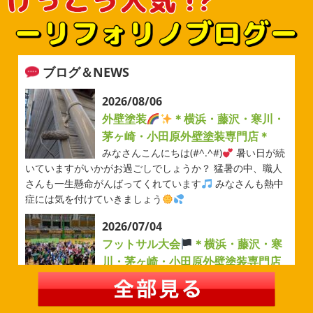
ブログ＆NEWS
2026/08/06
外壁塗装
＊横浜・藤沢・寒川・
茅ヶ崎・小田原外壁塗装専門店＊
みなさんこんにちは(#^.^#)
暑い日が続
いていますがいかがお過ごしでしょうか？ 猛暑の中、職人
さんも一生懸命がんばってくれています
みなさんも熱中
症には気を付けていきましょう
2026/07/04
フットサル大会
＊横浜・藤沢・寒
川・茅ヶ崎・小田原外壁塗装専門店
＊
みなさんこんにちは(#^.^#)
例年より過ごしやすい気温が
続いていますがいかがお過ごしでしょうか？ 先日は毎年恒