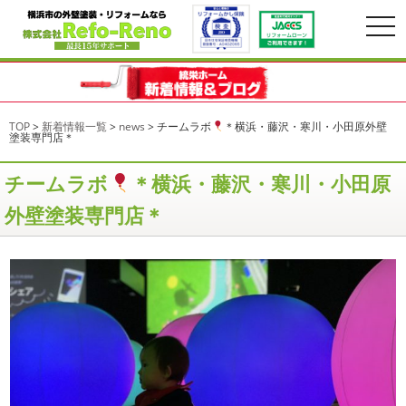
togg
navi
TOP
>
新着情報一覧
>
news
>
チームラボ
＊横浜・藤沢・寒川・小田原外壁
塗装専門店＊
チームラボ
＊横浜・藤沢・寒川・小田原
外壁塗装専門店＊