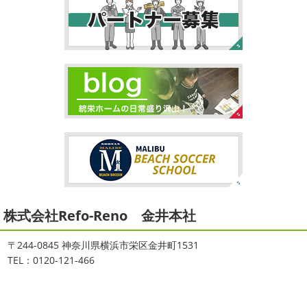
ヨガ、運動の秋
...
2026/02/26
2021/09/02
3連休
＊横浜・藤沢・寒川・茅ヶ
大量発生!!!＊湘南の外壁塗装専門店
崎・小田原外壁塗装専門店＊
＊
こんにちは♡ 今週は3連休明けからのスタ
ートでしたね!! 皆様連休はいかがお過ごしでしたでしょう
夏休みが終わったと思ったら、急に寒く
か？ 私は息子のサッカー遠征の応援に御殿場のほうまで行
なりましたね
夏休み最後の週末に海へ
日曜日はちょ
ってきました
暖かくなると思っていたら、強風で思って
っと寒かったです
海に入っている時からチクチクするな
いたよりも寒かっ ...
と思っていたのですが、次の日に 身体中が痒い!! チンクイ
が大量発生している ...
2026/02/12
2021/08/16
2026
初雪
＊横浜・藤沢・寒川・
ヨガ
＊湘南の外壁塗装専門店＊
小田原・茅ヶ崎外壁塗装専門店＊
株式会社Refo-Reno 金井本社
大変ご無沙汰しております
色々仕事
ご無沙汰しております
少し更新してな
が立て込みブログ更新出来ずでした
お
い間に2026年も1か月半がたとうとしていますね
改めま
盆休みも頂き、今日からお仕事です
お仕事一発目は こち
して… 本年もどうぞよろしくお願いいたします
先日は神
〒244-0845 神奈川県横浜市栄区金井町1531
らへ ？？？ どこだかわかりますか？ そうです
マービス
奈川でも雪が降りましたね
近所の公園も雪が積もってい
TEL：0120-121-466
タでヨガからのスタート
最高 ...
て子供たちは大 ...
2021/06/28
2025/12/27