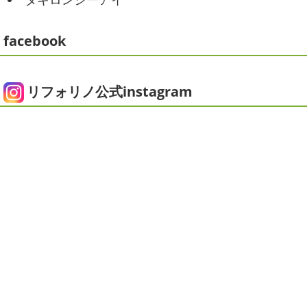
ちょっとご無沙汰です
＊湘南の外
かがお過ごしでしょうか
本日は営業さんが家庭菜園をは
じめたそうなのでその写真をアップしていきたいと思いま
壁塗装専門店＊
す
栽培初日↑
ここまで大きくなりました(#^.^#)
...
facebook
こんにちは!! ちょっと仕事がバタバタして
おり、お久しぶりの更新になってしまいました
そんな間
2025/05/24
にコロナがまた急増して緊急事態宣言が発令しましたが、
ピオニー
＊横浜・藤沢・寒川・茅
皆さまいかがお過ごしでしょうか？？ コロナで今年はまだ
リフォリノ公式instagram
ヶ崎・小田原外壁塗装専門店＊
ヨガにも行けず、ウ ...
みなさんこんにちは(*^▽^*)
徐々に夏
2020/12/14
の陽気になりつつありますが、いかがお過ごしでしょう
今日の朝活
＊湘南の外壁塗装専門
か？
我が家では芍薬の季節になったので沢山お取り寄せ
しました
1年のうちの1か月程の間しか出回らないお花
店＊
なので芍薬がお花 ...
今日はこちらからスタート
マービスタ
クリスマス仕様
今日はみんなでヨガ～
お久しぶり
2025/04/29
のAちゃん
はおちゃんも一緒に
事務員みな背中バキバ
ダブルトーン塗装
＊横浜・藤沢・
キです
はおちゃんおさまる
今日でヨガ納めです!! 来年
寒川・小田原・茅ヶ崎外壁塗装専門
も沢山ヨガ ...
店＊
2020/12/11
みなさんこんにちは(*^▽^*)
日中は暖かいですが夜はま
先日のサーフレッスン
＊湘南の
だ冷え込みますね
今日はダブルトーン塗装を紹介したい
外壁塗装専門店＊
と思います
とってもオシャレですね
このような2色