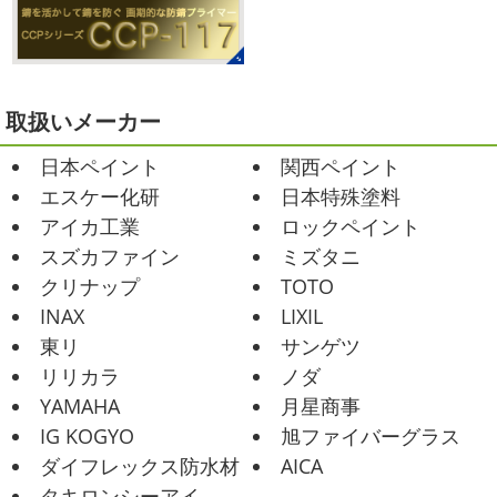
店＊
てきましたが、まだまだ水は冷たいので、こちらがあれば
みなさんこんにちは(#^.^#)
相変わらず暑い日が続いてい
安心
このウ ...
ますが、いかがお過ごしでしょうか？ 先日行われた毎年恒
例、ベルマーレ主催のフットサル大会に大野建装も出場し
2021/02/12
ました
大野建装は3勝することができました
...
Yoga
＊湘南の外壁塗装専門店＊
取扱いメーカー
おはようございます
今週ももうおしま
2025/07/17
日本ペイント
関西ペイント
いですが、今週はヨガからのスタートで
誕生日会
＊横浜・藤沢・寒川・
Happy
小さい足
伸びる～
腕をかなり使いました!!
エスケー化研
日本特殊塗料
小田原・茅ヶ崎外壁塗装専門店＊
久しぶりのヨガで太陽礼拝をずっとやったので、全身バキ
アイカ工業
ロックペイント
みなさんこんにちは(*^▽^*)
30℃越え
バキでした
でも最高に気持ち ...
が当たり前になってしまっていますが夏バテなどされてい
スズカファイン
ミズタニ
ませんか？
先日は友人のお誕生日で食事に行ったので
2021/02/01
クリナップ
TOTO
その時の写真を載せたいと思います
お肉が好きな友達だ
海日和
＊湘南の外壁塗装専門店＊
INAX
LIXIL
ったので関内に ...
昨日はとっても暖かかったですね
自転
東リ
サンゲツ
車で走っていると暑かったです
海にも
2025/06/09
リリカラ
ノダ
公園にもたくさんの子供達が遊んでいました♬ 先週は波の
家庭菜園
＊横浜・藤沢・寒
YAMAHA
月星商事
ある日も多かったですね
まだ寒い日も多いけど、やっぱ
川・茅ヶ崎・小田原外壁塗装専門店
り海は気持ちいー
見てるだけでも癒 ...
IG KOGYO
旭ファイバーグラス
＊
ダイフレックス防水材
AICA
2021/01/26
みなさんこんにちは
今週から梅雨入りだそうですがい
タキロンシーアイ