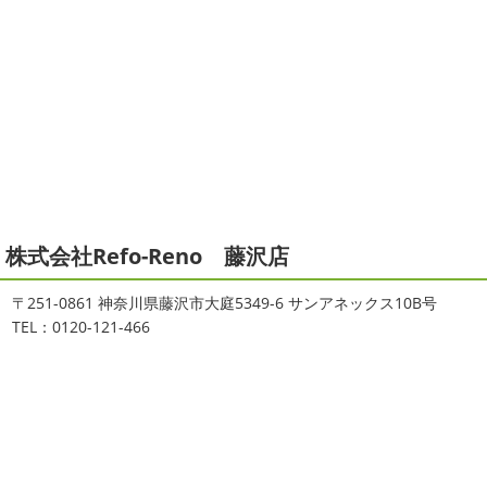
サーフレッスン
＊湘南の外壁塗
年末年始のお知らせ＊横浜・藤沢・
装専門店＊
寒川・小田原・茅ヶ崎外壁塗装専門
ご無沙汰しております
ちょっとお久し
店＊
ぶりのサーフブログです
営業部長もお久しぶりのサーフ
拝啓 師走の候、ますますご健勝のこととお喜び申し上げ
ィンです!! まずはマービスタでストレッチ
今日ははおち
ます。 平素は格別のご高配を賜り、厚くお礼申し上げま
ゃんも一緒に
しっかり体をほぐします。 パパなにしてる
す。 さて、株式会社大野建装では年末年始の休業日につき
のかな～
は ...
まして、下記のとおり休業日とさせていただきます。 皆様
には大変 ...
2021/04/19
本日もヨガから
＊湘南の外壁塗装
2025/11/18
株式会社Refo-Reno 藤沢店
専門店＊
湘南の虎
＊横浜・藤沢・寒
おはようございます
ちょっとお久しぶ
川・茅ヶ崎・小田原外壁塗装専門店
〒251-0861 神奈川県藤沢市大庭5349-6 サンアネックス10B号
りのヨガへ
ちょっとご無沙汰のヨガで体がバキバキです
＊
TEL：0120-121-466
伸ばすと気持ち～ はおちゃんも日に日に上達しています
みなさんこんにちは(#^.^#)
インフルエンザが大流行して
♡ 今日は貸し切りヨガでみっちり見て頂きました
沢山動
いますが体調など崩していませんか？
今日は湘南ベル
いたから、はおち ...
マーレの湘南の虎こと島村さんが本社にいらしてください
ました(*^▽^*) 来年のスポンサー契約の更新をお ...
2021/04/01
2021初SURF
＊湘南の外壁塗装専
2025/09/27
門店＊
シール帳
＊横浜・藤沢・寒川・