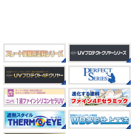
おはようございます
もう4月になって
茅ヶ崎・小田原外壁塗装専門店＊
しまいましたね!! 新しい年の始まりです!! 頑張っていきまし
みなさんこんにちは(*^▽^*)
だいぶ涼
ょう
おっ
ここはマービスタですね
営業部長久々の
しくなって過ごしやすい陽気になってきましたがいかがお
サーフレッスンです
久々なので海に入る前にしっかりと
過ごしですか？
先日、娘とシール帳を作りました
シ
身体をほぐ ...
ール帳を作ってからはシール集めにどっぷりハマり中です
私の小学生の頃 ...
2021/03/23
ヨガヨガ～♡＊湘南の外壁塗装専門
2025/08/30
店＊
ベビタピ
＊横浜・藤沢・寒川・
本日もこちらから
ヨガ日和
はおちゃ
小田原・茅ヶ崎外壁塗装専門店＊
んも
柔らかくて羨ましい
先生のダウンドッグ綺麗～
みなさんこんにちは(#^.^#)
もうすぐ８
いつか私もこんなキレイになれるように頑張ります
月が終わりますがいかがお過ごしですか？ 先日、娘と原宿
今はまだ、はおちゃんと共に修業です
のベビタピに行ってきました
以前は早朝から大行列だっ
たので暑い中並ぶ勇気が出なかったのですが予約ができる
2021/03/02
ようになってい ...
it`s new
＊湘南の外壁塗装専門店
＊
2025/07/28
おはようございます
今日は風が強い
フットサル大会
＊横浜・藤沢・
こんな日はお仕事日和です
営業部長のNEW Wet
じ
寒川・小田原・茅ヶ崎外壁塗装専門
ゃ～ん コレクトのマークも入ってる
気温はだいぶ春めい