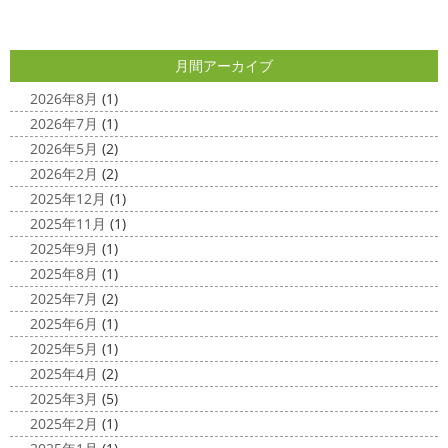
使いでオシャレに仕上げることもできますのでお気軽に ...
こんにちは
あっという間に12月も10日
をすぎてしまい、今年も残す所3週間あまり
早い！！早
2025/04/24
すぎる
コロナがまた蔓延していますが、体調管理に気を
月間アーカイブ
美容院
＊横浜・藤沢・寒川・小田
つけて行きましょー
さてさて、先日のサーフレッスン
原・茅ヶ崎外壁塗装専門店＊
ちょっとご無沙 ...
2026年8月
(1)
みなさんこんにちは(#^.^#)
4月下旬に
2026年7月
(1)
2020/11/30
なりどんどん暖かくなってきましたね
先日は娘の美容院
2026年5月
(2)
Bali
＊湘南の外壁塗装専門店＊
に行ってきました
腰まで頑張って伸ばした髪の毛をバッ
2026年2月
(2)
こんにちは!! 今日はバリショットを少しだ
サリ切りたいとの事だったで数年ぶりの美容院に
30セン
2025年12月
(1)
け
南国
ウルワツ
海パンで海に入
チほど切る ...
2025年11月
(1)
れるって最高ですね
チューブ大好きな脇祐史プロ
ま
2025/03/31
2025年9月
(1)
だまだ普通にバリに行く事は難しいですが、早く自由に海
夜桜
＊横浜・藤沢・寒川・小田
外に行けるようになりますように…
2025年8月
(1)
原・茅ヶ崎外壁塗装専門店＊
2025年7月
(2)
2020/11/26
みなさんこんにちは(*^▽^*)
ここ数日
2025年6月
(1)
海散歩
＊湘南の外壁塗装専門店＊
は真冬の寒さとなりましたがいかがお過ごしですか？
先
2025年5月
(1)
こんにちわ☼ 最近はグッと気温が下がり
日は都内の夜桜を観に行きました
例年よりも大分寒いお
2025年4月
(2)
寒くなりましたね
気づけば今年も後一
花見になりましたがとても綺麗でした(*^_^*)
帰りは人気
2025年3月
(5)
か月ちょっと(´ﾟдﾟ｀) 早い早い
先日の夕散歩
またコ
のハン ...
2025年2月
(1)
ロナが危険な感じになってきたので、海にはたくさんの人
2025/03/27