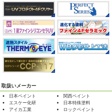
本日もこちらから
ヨガ日和
はおちゃ
小田原・茅ヶ崎外壁塗装専門店＊
んも
柔らかくて羨ましい
先生のダウンドッグ綺麗～
みなさんこんにちは(#^.^#)
もうすぐ８
いつか私もこんなキレイになれるように頑張ります
月が終わりますがいかがお過ごしですか？ 先日、娘と原宿
今はまだ、はおちゃんと共に修業です
のベビタピに行ってきました
以前は早朝から大行列だっ
たので暑い中並ぶ勇気が出なかったのですが予約ができる
2021/03/02
ようになってい ...
it`s new
＊湘南の外壁塗装専門店
＊
2025/07/28
おはようございます
今日は風が強い
フットサル大会
＊横浜・藤沢・
こんな日はお仕事日和です
営業部長のNEW Wet
じ
寒川・小田原・茅ヶ崎外壁塗装専門
ゃ～ん コレクトのマークも入ってる
気温はだいぶ春めい
店＊
てきましたが、まだまだ水は冷たいので、こちらがあれば
みなさんこんにちは(#^.^#)
相変わらず暑い日が続いてい
安心
このウ ...
ますが、いかがお過ごしでしょうか？ 先日行われた毎年恒
例、ベルマーレ主催のフットサル大会に大野建装も出場し
2021/02/12
ました
大野建装は3勝することができました
...
Yoga
＊湘南の外壁塗装専門店＊
取扱いメーカー
おはようございます
今週ももうおしま
2025/07/17
日本ペイント
関西ペイント
いですが、今週はヨガからのスタートで
誕生日会
＊横浜・藤沢・寒川・
Happy
小さい足
伸びる～
腕をかなり使いました!!
エスケー化研
日本特殊塗料
小田原・茅ヶ崎外壁塗装専門店＊
久しぶりのヨガで太陽礼拝をずっとやったので、全身バキ
アイカ工業
ロックペイント
みなさんこんにちは(*^▽^*)
30℃越え
バキでした
でも最高に気持ち ...