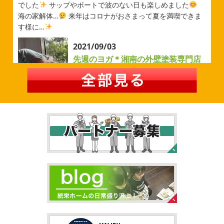
援(*^▽^*) 弊社の新しい担当のキクチさんにも会えました
でした
サップやボートで波のない日も楽しめました
今シーズンもよろしくお願いいたします
海の家解体…
来年はコロナがおさまって夏を満喫できま
す様に…
2026/05/02
2021/09/03
自転車
＊横浜・藤沢・寒川・茅
先週のヨガ＊湘南の外壁塗装専門店
ヶ崎・小田原外壁塗装専門店＊
＊
みなさんこんにちは
ＧＷはいかがお
過ごしですか？ 先日は娘と海沿いにある公園で自転車の練
先週のヨガ
はい、可愛い～
ダウンド
習に行ってきました
今まではキックボード派だったので
ッグ
はおちゃんだいぶヨガがお上手に
伸ばしてる後
自転車に興味を示さなかったのですが、お友達の影響で欲
ろに、はおちゃんが積み上げたヨガブロックが
夏休み中
しいとお願いされたので ...
で先生の息子さんも
先生2人抱っこすごい
子連れ歓迎
ヨガ、運動の秋
...
2026/02/26
2021/09/02
3連休
＊横浜・藤沢・寒川・茅ヶ
大量発生!!!＊湘南の外壁塗装専門店
崎・小田原外壁塗装専門店＊
＊
こんにちは♡ 今週は3連休明けからのスタ
ートでしたね!! 皆様連休はいかがお過ごしでしたでしょう
夏休みが終わったと思ったら、急に寒く
か？ 私は息子のサッカー遠征の応援に御殿場のほうまで行
なりましたね
夏休み最後の週末に海へ
日曜日はちょ
ってきました
暖かくなると思っていたら、強風で思って
っと寒かったです
海に入っている時からチクチクするな
いたよりも寒かっ ...
と思っていたのですが、次の日に 身体中が痒い!! チンクイ