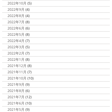
門店＊
2022年10月
(5)
こんにちは!! 今週も１週間始まりました
2022年9月
(4)
が、明日は祝日です
今日も１日頑張りましょう
さて
2022年8月
(4)
さて、先日のブログで書いた、小倉氏のオーダーしたウェ
2022年7月
(8)
ットが完成しました
着心地抜群の様です
はおち
2022年6月
(6)
ゃんも一緒にパチリ
...
2022年5月
(8)
2022年4月
(7)
2022年3月
(5)
2022年2月
(7)
2022年1月
(8)
2021年12月
(8)
2021年11月
(7)
2021年10月
(10)
2021年9月
(9)
2021年8月
(6)
2021年7月
(12)
2021年6月
(10)
2021年5月
(9)