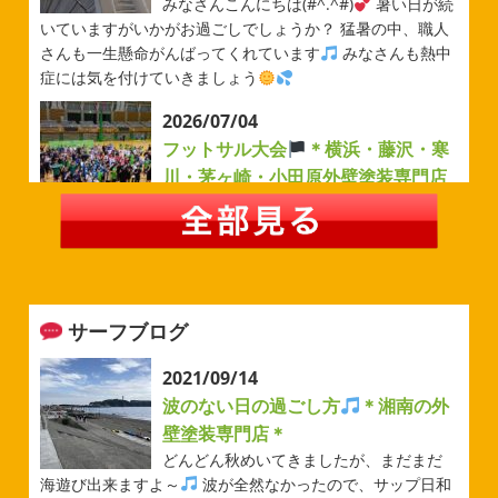
みなさんこんにちは(#^.^#)
暑い日が続
いていますがいかがお過ごしでしょうか？ 猛暑の中、職人
さんも一生懸命がんばってくれています
みなさんも熱中
症には気を付けていきましょう
2026/07/04
フットサル大会
＊横浜・藤沢・寒
川・茅ヶ崎・小田原外壁塗装専門店
＊
みなさんこんにちは(#^.^#)
例年より過ごしやすい気温が
続いていますがいかがお過ごしでしょうか？ 先日は毎年恒
例のベルマーレフットサル大会に参加してきました
普段
運動する機会が少ないのでいい運動になりました
...
サーフブログ
2026/05/31
ベルマーレ
＊横浜・藤沢・寒
2021/09/14
川・茅ヶ崎・小田原外壁塗装専門店
波のない日の過ごし方
＊湘南の外
＊
壁塗装専門店＊
みなさんこんにちは(#^.^#)
先日は試合の応援に行ったの
どんどん秋めいてきましたが、まだまだ
でその時の写真を載せようと思います
今シーズン初の応
海遊び出来ますよ～
波が全然なかったので、サップ日和