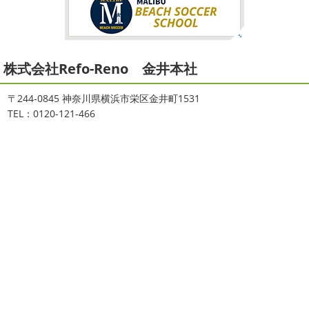
が大量発生している ...
2026/02/12
2021/08/16
2026
初雪
＊横浜・藤沢・寒川・
ヨガ
＊湘南の外壁塗装専門店＊
小田原・茅ヶ崎外壁塗装専門店＊
株式会社Refo-Reno 金井本社
大変ご無沙汰しております
色々仕事
ご無沙汰しております
少し更新してな
が立て込みブログ更新出来ずでした
お
い間に2026年も1か月半がたとうとしていますね
改めま
盆休みも頂き、今日からお仕事です
お仕事一発目は こち
して… 本年もどうぞよろしくお願いいたします
先日は神
〒244-0845 神奈川県横浜市栄区金井町1531
らへ ？？？ どこだかわかりますか？ そうです
マービス
奈川でも雪が降りましたね
近所の公園も雪が積もってい
TEL：0120-121-466
タでヨガからのスタート
最高 ...
て子供たちは大 ...
2021/06/28
2025/12/27
サーフレッスン
＊湘南の外壁塗
年末年始のお知らせ＊横浜・藤沢・
装専門店＊
寒川・小田原・茅ヶ崎外壁塗装専門
ご無沙汰しております
ちょっとお久し
店＊
ぶりのサーフブログです
営業部長もお久しぶりのサーフ
拝啓 師走の候、ますますご健勝のこととお喜び申し上げ
ィンです!! まずはマービスタでストレッチ
今日ははおち
ます。 平素は格別のご高配を賜り、厚くお礼申し上げま
ゃんも一緒に
しっかり体をほぐします。 パパなにしてる
す。 さて、株式会社大野建装では年末年始の休業日につき
のかな～
は ...
まして、下記のとおり休業日とさせていただきます。 皆様
には大変 ...
2021/04/19