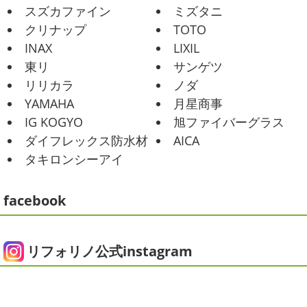
が当たり前になってしまっていますが夏バテなどされてい
スズカファイン
ミズタニ
ませんか？
先日は友人のお誕生日で食事に行ったので
2021/02/01
クリナップ
TOTO
その時の写真を載せたいと思います
お肉が好きな友達だ
海日和
＊湘南の外壁塗装専門店＊
INAX
LIXIL
ったので関内に ...
昨日はとっても暖かかったですね
自転
東リ
サンゲツ
車で走っていると暑かったです
海にも
2025/06/09
リリカラ
ノダ
公園にもたくさんの子供達が遊んでいました♬ 先週は波の
家庭菜園
＊横浜・藤沢・寒
YAMAHA
月星商事
ある日も多かったですね
まだ寒い日も多いけど、やっぱ
川・茅ヶ崎・小田原外壁塗装専門店
り海は気持ちいー
見てるだけでも癒 ...
IG KOGYO
旭ファイバーグラス
＊
ダイフレックス防水材
AICA
2021/01/26
みなさんこんにちは
今週から梅雨入りだそうですがい
タキロンシーアイ
ちょっとご無沙汰です
＊湘南の外
かがお過ごしでしょうか
本日は営業さんが家庭菜園をは
じめたそうなのでその写真をアップしていきたいと思いま
壁塗装専門店＊
す
栽培初日↑
ここまで大きくなりました(#^.^#)
...
facebook
こんにちは!! ちょっと仕事がバタバタして
おり、お久しぶりの更新になってしまいました
そんな間
2025/05/24
にコロナがまた急増して緊急事態宣言が発令しましたが、
ピオニー
＊横浜・藤沢・寒川・茅
皆さまいかがお過ごしでしょうか？？ コロナで今年はまだ
リフォリノ公式instagram
ヶ崎・小田原外壁塗装専門店＊
ヨガにも行けず、ウ ...
みなさんこんにちは(*^▽^*)
徐々に夏
2020/12/14
の陽気になりつつありますが、いかがお過ごしでしょう
今日の朝活
＊湘南の外壁塗装専門
か？
我が家では芍薬の季節になったので沢山お取り寄せ