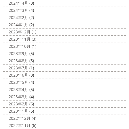
2025/03/12
2024年4月
(3)
2020/11/12
高圧洗浄について
＊横浜・藤
2024年3月
(4)
朝活
＊湘南の外壁塗装専門店＊
沢・寒川・小田原・茅ヶ崎外壁塗装
2024年2月
(2)
小倉氏サーフィンにはまり中
今回は浩
専門店＊
2024年1月
(2)
さんも一緒に
３人で出発
波は小さい
今日は高圧洗浄が何故必要かについて説明させていただき
2023年12月
(1)
けどお天気良くて気持ち～
まずは陸でのイメトレ 入水～
ます
塗装工事をお考えのお客様は長くなりますが、ぜ
2023年11月
(3)
小倉氏ライド
日々成長
浩さん昔やっていたよう
ひ読んでみてくださいね
外壁や屋根の表面に塗装してで
2023年10月
(1)
で、すぐ立ててました
ですが、 ...
きた塗膜は、毎日屋外で紫外線、雨風、排気ガスなどにさ
2023年9月
(5)
らされて ...
2020/11/10
2023年8月
(5)
HAPPY HALLOWEEN
＊湘南の
2025/03/02
2023年7月
(1)
外壁塗装専門店＊
表彰
＊横浜・藤沢・寒川・小田
2023年6月
(3)
ちょっとご無沙汰してる間にもう11月も
原・茅ヶ崎外壁塗装専門店＊
2023年5月
(4)
10日が過ぎようとしていますね
2020年もあっとゆう間
みなさんこんにちは
昨日からポカポ
2023年4月
(5)
に終わってしまう～
今年はコロナの影響で色々なイベン
カ陽気になり過ごしやすくなりましたね
本日は嬉しい
2023年3月
(4)
トもなくなり淋しいですね… ですが、先日ブログでもお伝
お知らせをさせていただきます
先日、弊社が日本ペイン
2023年2月
(6)
えしたマービスタ ...
ト神奈川営業所様より優良施工会社として表彰されました
2023年1月
(5)
このよ ...
2020/11/02
2022年12月
(4)
ウェット完成
＊湘南の外壁塗装専
2022年11月
(6)