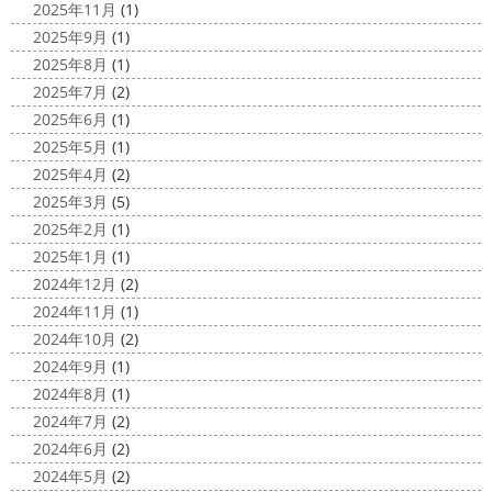
2025年11月
(1)
れるって最高ですね
チューブ大好きな脇祐史プロ
ま
2025/03/31
2025年9月
(1)
だまだ普通にバリに行く事は難しいですが、早く自由に海
夜桜
＊横浜・藤沢・寒川・小田
外に行けるようになりますように…
2025年8月
(1)
原・茅ヶ崎外壁塗装専門店＊
2025年7月
(2)
2020/11/26
みなさんこんにちは(*^▽^*)
ここ数日
2025年6月
(1)
海散歩
＊湘南の外壁塗装専門店＊
は真冬の寒さとなりましたがいかがお過ごしですか？
先
2025年5月
(1)
こんにちわ☼ 最近はグッと気温が下がり
日は都内の夜桜を観に行きました
例年よりも大分寒いお
2025年4月
(2)
寒くなりましたね
気づけば今年も後一
花見になりましたがとても綺麗でした(*^_^*)
帰りは人気
2025年3月
(5)
か月ちょっと(´ﾟдﾟ｀) 早い早い
先日の夕散歩
またコ
のハン ...
2025年2月
(1)
ロナが危険な感じになってきたので、海にはたくさんの人
2025/03/27
2025年1月
(1)
が来てました！！ でも、海なら ...
サンシャイン水族館
＊横浜・藤
2024年12月
(2)
2020/11/19
沢・寒川・小田原・茅ヶ崎外壁塗装
2024年11月
(1)
海に行きたい…！！！＊湘南の外壁
専門店＊
2024年10月
(2)
塗装専門店＊
みなさんこんにちは(^O^)
花粉がたくさん飛んでいます
2024年9月
(1)
最近は暖かくて過ごしやすいお天気です
が、みなさんはいかがお過ごしですか？
笑 先日、池袋の
2024年8月
(1)
ね
弊社ライダーの脇祐史君はバリ島に行きました!! 私も
サンシャイン水族館に行きました
外国人の方が多く、
2024年7月
(2)
行きたいーーーーー!!! 写真が送られてきたら、またアップ
館内はとても賑わっていました
ここの大きな水槽にはサ
2024年6月
(2)
していきますね
こちらは今回ではなくて以前のバリショ
...
2024年5月
(2)
ット