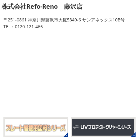
本日もヨガから
＊湘南の外壁塗装
2025/11/18
株式会社Refo-Reno 藤沢店
専門店＊
湘南の虎
＊横浜・藤沢・寒
おはようございます
ちょっとお久しぶ
川・茅ヶ崎・小田原外壁塗装専門店
〒251-0861 神奈川県藤沢市大庭5349-6 サンアネックス10B号
りのヨガへ
ちょっとご無沙汰のヨガで体がバキバキです
＊
TEL：0120-121-466
伸ばすと気持ち～ はおちゃんも日に日に上達しています
みなさんこんにちは(#^.^#)
インフルエンザが大流行して
♡ 今日は貸し切りヨガでみっちり見て頂きました
沢山動
いますが体調など崩していませんか？
今日は湘南ベル
いたから、はおち ...
マーレの湘南の虎こと島村さんが本社にいらしてください
ました(*^▽^*) 来年のスポンサー契約の更新をお ...
2021/04/01
2021初SURF
＊湘南の外壁塗装専
2025/09/27
門店＊
シール帳
＊横浜・藤沢・寒川・
おはようございます
もう4月になって
茅ヶ崎・小田原外壁塗装専門店＊
しまいましたね!! 新しい年の始まりです!! 頑張っていきまし
みなさんこんにちは(*^▽^*)
だいぶ涼
ょう
おっ
ここはマービスタですね
営業部長久々の
しくなって過ごしやすい陽気になってきましたがいかがお
サーフレッスンです
久々なので海に入る前にしっかりと
過ごしですか？
先日、娘とシール帳を作りました
シ
身体をほぐ ...
ール帳を作ってからはシール集めにどっぷりハマり中です
私の小学生の頃 ...
2021/03/23
ヨガヨガ～♡＊湘南の外壁塗装専門
2025/08/30
店＊
ベビタピ
＊横浜・藤沢・寒川・