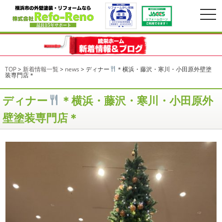
togg
navi
TOP
>
新着情報一覧
>
news
>
ディナー
＊横浜・藤沢・寒川・小田原外壁塗
装専門店＊
ディナー
＊横浜・藤沢・寒川・小田原外
壁塗装専門店＊