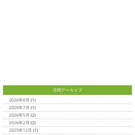
しました
1年のうちの1か月程の間しか出回らないお花
店＊
なので芍薬がお花 ...
今日はこちらからスタート
マービスタ
クリスマス仕様
今日はみんなでヨガ～
お久しぶり
2025/04/29
のAちゃん
はおちゃんも一緒に
事務員みな背中バキバ
ダブルトーン塗装
＊横浜・藤沢・
キです
はおちゃんおさまる
今日でヨガ納めです!! 来年
寒川・小田原・茅ヶ崎外壁塗装専門
も沢山ヨガ ...
店＊
2020/12/11
みなさんこんにちは(*^▽^*)
日中は暖かいですが夜はま
先日のサーフレッスン
＊湘南の
だ冷え込みますね
今日はダブルトーン塗装を紹介したい
外壁塗装専門店＊
と思います
とってもオシャレですね
このような2色
使いでオシャレに仕上げることもできますのでお気軽に ...
こんにちは
あっという間に12月も10日
をすぎてしまい、今年も残す所3週間あまり
早い！！早
2025/04/24
すぎる
コロナがまた蔓延していますが、体調管理に気を
月間アーカイブ
美容院
＊横浜・藤沢・寒川・小田
つけて行きましょー
さてさて、先日のサーフレッスン
原・茅ヶ崎外壁塗装専門店＊
ちょっとご無沙 ...
2026年8月
(1)
みなさんこんにちは(#^.^#)
4月下旬に
2026年7月
(1)
2020/11/30
なりどんどん暖かくなってきましたね
先日は娘の美容院
2026年5月
(2)
Bali
＊湘南の外壁塗装専門店＊
に行ってきました
腰まで頑張って伸ばした髪の毛をバッ
2026年2月
(2)
こんにちは!! 今日はバリショットを少しだ
サリ切りたいとの事だったで数年ぶりの美容院に
30セン
2025年12月
(1)
け
南国
ウルワツ
海パンで海に入
チほど切る ...