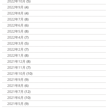
2022年10月
(5)
こんにちは!! 今週も１週間始まりました
2022年9月
(4)
が、明日は祝日です
今日も１日頑張りましょう
さて
2022年8月
(4)
さて、先日のブログで書いた、小倉氏のオーダーしたウェ
2022年7月
(8)
ットが完成しました
着心地抜群の様です
はおち
2022年6月
(6)
ゃんも一緒にパチリ
...
2022年5月
(8)
2022年4月
(7)
2022年3月
(5)
2022年2月
(7)
2022年1月
(8)
2021年12月
(8)
2021年11月
(7)
2021年10月
(10)
2021年9月
(9)
2021年8月
(6)
2021年7月
(12)
2021年6月
(10)
2021年5月
(9)