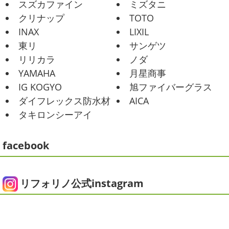
が当たり前になってしまっていますが夏バテなどされてい
スズカファイン
ミズタニ
ませんか？
先日は友人のお誕生日で食事に行ったので
2021/02/01
クリナップ
TOTO
その時の写真を載せたいと思います
お肉が好きな友達だ
海日和
＊湘南の外壁塗装専門店＊
INAX
LIXIL
ったので関内に ...
昨日はとっても暖かかったですね
自転
東リ
サンゲツ
車で走っていると暑かったです
海にも
2025/06/09
リリカラ
ノダ
公園にもたくさんの子供達が遊んでいました♬ 先週は波の
家庭菜園
＊横浜・藤沢・寒
YAMAHA
月星商事
ある日も多かったですね
まだ寒い日も多いけど、やっぱ
川・茅ヶ崎・小田原外壁塗装専門店
り海は気持ちいー
見てるだけでも癒 ...
IG KOGYO
旭ファイバーグラス
＊
ダイフレックス防水材
AICA
2021/01/26
みなさんこんにちは
今週から梅雨入りだそうですがい
タキロンシーアイ
ちょっとご無沙汰です
＊湘南の外
かがお過ごしでしょうか
本日は営業さんが家庭菜園をは
じめたそうなのでその写真をアップしていきたいと思いま
壁塗装専門店＊
す
栽培初日↑
ここまで大きくなりました(#^.^#)
...
facebook
こんにちは!! ちょっと仕事がバタバタして
おり、お久しぶりの更新になってしまいました
そんな間
2025/05/24
にコロナがまた急増して緊急事態宣言が発令しましたが、
ピオニー
＊横浜・藤沢・寒川・茅
皆さまいかがお過ごしでしょうか？？ コロナで今年はまだ
リフォリノ公式instagram
ヶ崎・小田原外壁塗装専門店＊
ヨガにも行けず、ウ ...
みなさんこんにちは(*^▽^*)
徐々に夏
2020/12/14
の陽気になりつつありますが、いかがお過ごしでしょう
今日の朝活
＊湘南の外壁塗装専門
か？
我が家では芍薬の季節になったので沢山お取り寄せ