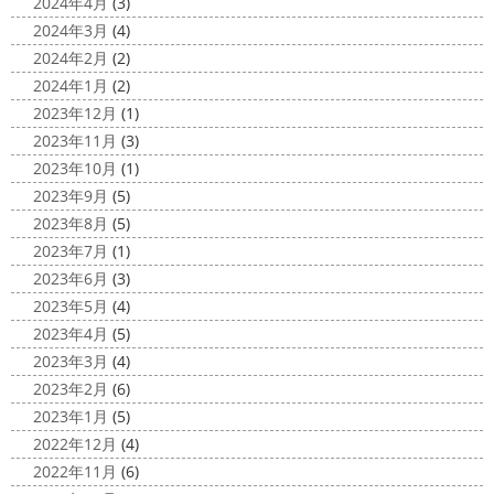
2025/03/12
2024年4月
(3)
2020/11/12
高圧洗浄について
＊横浜・藤
2024年3月
(4)
朝活
＊湘南の外壁塗装専門店＊
沢・寒川・小田原・茅ヶ崎外壁塗装
2024年2月
(2)
小倉氏サーフィンにはまり中
今回は浩
専門店＊
2024年1月
(2)
さんも一緒に
３人で出発
波は小さい
今日は高圧洗浄が何故必要かについて説明させていただき
2023年12月
(1)
けどお天気良くて気持ち～
まずは陸でのイメトレ 入水～
ます
塗装工事をお考えのお客様は長くなりますが、ぜ
2023年11月
(3)
小倉氏ライド
日々成長
浩さん昔やっていたよう
ひ読んでみてくださいね
外壁や屋根の表面に塗装してで
2023年10月
(1)
で、すぐ立ててました
ですが、 ...
きた塗膜は、毎日屋外で紫外線、雨風、排気ガスなどにさ
2023年9月
(5)
らされて ...
2020/11/10
2023年8月
(5)
HAPPY HALLOWEEN
＊湘南の
2025/03/02
2023年7月
(1)
外壁塗装専門店＊
表彰
＊横浜・藤沢・寒川・小田
2023年6月
(3)
ちょっとご無沙汰してる間にもう11月も
原・茅ヶ崎外壁塗装専門店＊
2023年5月
(4)
10日が過ぎようとしていますね
2020年もあっとゆう間
みなさんこんにちは
昨日からポカポ
2023年4月
(5)
に終わってしまう～
今年はコロナの影響で色々なイベン
カ陽気になり過ごしやすくなりましたね
本日は嬉しい
2023年3月
(4)
トもなくなり淋しいですね… ですが、先日ブログでもお伝
お知らせをさせていただきます
先日、弊社が日本ペイン
2023年2月
(6)
えしたマービスタ ...
ト神奈川営業所様より優良施工会社として表彰されました
2023年1月
(5)
このよ ...
2020/11/02
2022年12月
(4)
ウェット完成
＊湘南の外壁塗装専
2022年11月
(6)
門店＊