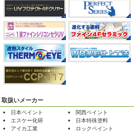
小田原・茅ヶ崎外壁塗装専門店＊
んも
柔らかくて羨ましい
先生のダウンドッグ綺麗～
みなさんこんにちは(#^.^#)
もうすぐ８
いつか私もこんなキレイになれるように頑張ります
月が終わりますがいかがお過ごしですか？ 先日、娘と原宿
今はまだ、はおちゃんと共に修業です
のベビタピに行ってきました
以前は早朝から大行列だっ
たので暑い中並ぶ勇気が出なかったのですが予約ができる
2021/03/02
ようになってい ...
it`s new
＊湘南の外壁塗装専門店
＊
2025/07/28
おはようございます
今日は風が強い
フットサル大会
＊横浜・藤沢・
こんな日はお仕事日和です
営業部長のNEW Wet
じ
寒川・小田原・茅ヶ崎外壁塗装専門
ゃ～ん コレクトのマークも入ってる
気温はだいぶ春めい
店＊
てきましたが、まだまだ水は冷たいので、こちらがあれば
みなさんこんにちは(#^.^#)
相変わらず暑い日が続いてい
安心
このウ ...
ますが、いかがお過ごしでしょうか？ 先日行われた毎年恒
例、ベルマーレ主催のフットサル大会に大野建装も出場し
2021/02/12
ました
大野建装は3勝することができました
...
Yoga
＊湘南の外壁塗装専門店＊
取扱いメーカー
おはようございます
今週ももうおしま
2025/07/17
日本ペイント
関西ペイント
いですが、今週はヨガからのスタートで
誕生日会
＊横浜・藤沢・寒川・
Happy
小さい足
伸びる～
腕をかなり使いました!!
エスケー化研
日本特殊塗料
小田原・茅ヶ崎外壁塗装専門店＊
久しぶりのヨガで太陽礼拝をずっとやったので、全身バキ
アイカ工業
ロックペイント
みなさんこんにちは(*^▽^*)
30℃越え
バキでした
でも最高に気持ち ...