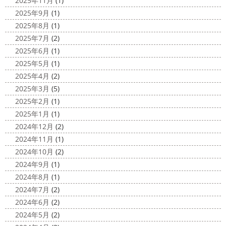
2025年11月
(1)
れるって最高ですね
チューブ大好きな脇祐史プロ
ま
2025/03/31
2025年9月
(1)
だまだ普通にバリに行く事は難しいですが、早く自由に海
夜桜
＊横浜・藤沢・寒川・小田
外に行けるようになりますように…
2025年8月
(1)
原・茅ヶ崎外壁塗装専門店＊
2025年7月
(2)
2020/11/26
みなさんこんにちは(*^▽^*)
ここ数日
2025年6月
(1)
海散歩
＊湘南の外壁塗装専門店＊
は真冬の寒さとなりましたがいかがお過ごしですか？
先
2025年5月
(1)
こんにちわ☼ 最近はグッと気温が下がり
日は都内の夜桜を観に行きました
例年よりも大分寒いお
2025年4月
(2)
寒くなりましたね
気づけば今年も後一
花見になりましたがとても綺麗でした(*^_^*)
帰りは人気
2025年3月
(5)
か月ちょっと(´ﾟдﾟ｀) 早い早い
先日の夕散歩
またコ
のハン ...
2025年2月
(1)
ロナが危険な感じになってきたので、海にはたくさんの人
2025/03/27
2025年1月
(1)
が来てました！！ でも、海なら ...
サンシャイン水族館
＊横浜・藤
2024年12月
(2)
2020/11/19
沢・寒川・小田原・茅ヶ崎外壁塗装
2024年11月
(1)
海に行きたい…！！！＊湘南の外壁
専門店＊
2024年10月
(2)
塗装専門店＊
みなさんこんにちは(^O^)
花粉がたくさん飛んでいます
2024年9月
(1)
最近は暖かくて過ごしやすいお天気です
が、みなさんはいかがお過ごしですか？
笑 先日、池袋の
2024年8月
(1)
ね
弊社ライダーの脇祐史君はバリ島に行きました!! 私も
サンシャイン水族館に行きました
外国人の方が多く、
2024年7月
(2)
行きたいーーーーー!!! 写真が送られてきたら、またアップ
館内はとても賑わっていました
ここの大きな水槽にはサ
2024年6月
(2)
していきますね
こちらは今回ではなくて以前のバリショ
...
2024年5月
(2)
ット