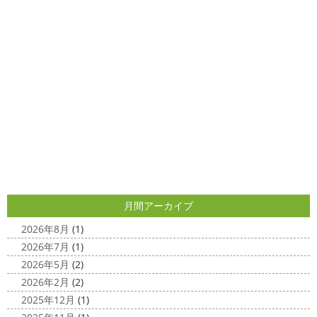
しました
1年のうちの1か月程の間しか出回らないお花
店＊
なので芍薬がお花 ...
今日はこちらからスタート
マービスタ
クリスマス仕様
今日はみんなでヨガ～
お久しぶり
2025/04/29
のAちゃん
はおちゃんも一緒に
事務員みな背中バキバ
ダブルトーン塗装
＊横浜・藤沢・
キです
はおちゃんおさまる
今日でヨガ納めです!! 来年
寒川・小田原・茅ヶ崎外壁塗装専門
も沢山ヨガ ...
店＊
2020/12/11
みなさんこんにちは(*^▽^*)
日中は暖かいですが夜はま
先日のサーフレッスン
＊湘南の
だ冷え込みますね
今日はダブルトーン塗装を紹介したい
外壁塗装専門店＊
と思います
とってもオシャレですね
このような2色
使いでオシャレに仕上げることもできますのでお気軽に ...
こんにちは
あっという間に12月も10日
をすぎてしまい、今年も残す所3週間あまり
早い！！早
2025/04/24
すぎる
コロナがまた蔓延していますが、体調管理に気を
月間アーカイブ
美容院
＊横浜・藤沢・寒川・小田
つけて行きましょー
さてさて、先日のサーフレッスン
原・茅ヶ崎外壁塗装専門店＊
ちょっとご無沙 ...
2026年8月
(1)
みなさんこんにちは(#^.^#)
4月下旬に
2026年7月
(1)
2020/11/30
なりどんどん暖かくなってきましたね
先日は娘の美容院
2026年5月
(2)
Bali
＊湘南の外壁塗装専門店＊
に行ってきました
腰まで頑張って伸ばした髪の毛をバッ
2026年2月
(2)
こんにちは!! 今日はバリショットを少しだ
サリ切りたいとの事だったで数年ぶりの美容院に
30セン
2025年12月
(1)
け
南国
ウルワツ
海パンで海に入
チほど切る ...