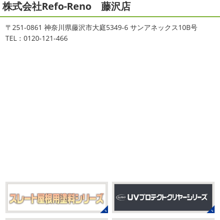
株式会社Refo-Reno 藤沢店
専門店＊
湘南の虎
＊横浜・藤沢・寒
おはようございます
ちょっとお久しぶ
川・茅ヶ崎・小田原外壁塗装専門店
〒251-0861 神奈川県藤沢市大庭5349-6 サンアネックス10B号
りのヨガへ
ちょっとご無沙汰のヨガで体がバキバキです
＊
TEL：0120-121-466
伸ばすと気持ち～ はおちゃんも日に日に上達しています
みなさんこんにちは(#^.^#)
インフルエンザが大流行して
♡ 今日は貸し切りヨガでみっちり見て頂きました
沢山動
いますが体調など崩していませんか？
今日は湘南ベル
いたから、はおち ...
マーレの湘南の虎こと島村さんが本社にいらしてください
ました(*^▽^*) 来年のスポンサー契約の更新をお ...
2021/04/01
2021初SURF
＊湘南の外壁塗装専
2025/09/27
門店＊
シール帳
＊横浜・藤沢・寒川・
おはようございます
もう4月になって
茅ヶ崎・小田原外壁塗装専門店＊
しまいましたね!! 新しい年の始まりです!! 頑張っていきまし
みなさんこんにちは(*^▽^*)
だいぶ涼
ょう
おっ
ここはマービスタですね
営業部長久々の
しくなって過ごしやすい陽気になってきましたがいかがお
サーフレッスンです
久々なので海に入る前にしっかりと
過ごしですか？
先日、娘とシール帳を作りました
シ
身体をほぐ ...
ール帳を作ってからはシール集めにどっぷりハマり中です
私の小学生の頃 ...
2021/03/23
ヨガヨガ～♡＊湘南の外壁塗装専門
2025/08/30
店＊
ベビタピ
＊横浜・藤沢・寒川・
本日もこちらから
ヨガ日和
はおちゃ