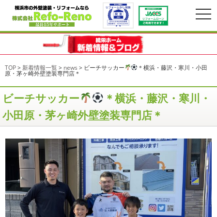
togg
navi
TOP
>
新着情報一覧
>
news
>
ビーチサッカー
＊横浜・藤沢・寒川・小田
原・茅ヶ崎外壁塗装専門店＊
ビーチサッカー
＊横浜・藤沢・寒川・
小田原・茅ヶ崎外壁塗装専門店＊