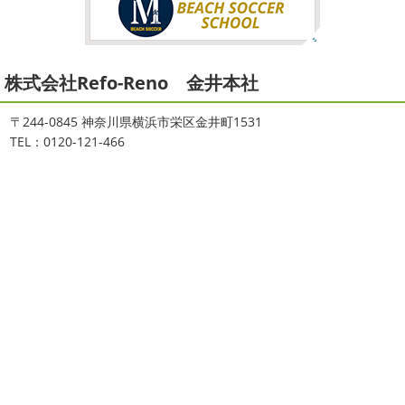
2026/02/12
2021/08/16
2026
初雪
＊横浜・藤沢・寒川・
ヨガ
＊湘南の外壁塗装専門店＊
小田原・茅ヶ崎外壁塗装専門店＊
株式会社Refo-Reno 金井本社
大変ご無沙汰しております
色々仕事
ご無沙汰しております
少し更新してな
が立て込みブログ更新出来ずでした
お
い間に2026年も1か月半がたとうとしていますね
改めま
盆休みも頂き、今日からお仕事です
お仕事一発目は こち
して… 本年もどうぞよろしくお願いいたします
先日は神
〒244-0845 神奈川県横浜市栄区金井町1531
らへ ？？？ どこだかわかりますか？ そうです
マービス
奈川でも雪が降りましたね
近所の公園も雪が積もってい
TEL：0120-121-466
タでヨガからのスタート
最高 ...
て子供たちは大 ...
2021/06/28
2025/12/27
サーフレッスン
＊湘南の外壁塗
年末年始のお知らせ＊横浜・藤沢・
装専門店＊
寒川・小田原・茅ヶ崎外壁塗装専門
ご無沙汰しております
ちょっとお久し
店＊
ぶりのサーフブログです
営業部長もお久しぶりのサーフ
拝啓 師走の候、ますますご健勝のこととお喜び申し上げ
ィンです!! まずはマービスタでストレッチ
今日ははおち
ます。 平素は格別のご高配を賜り、厚くお礼申し上げま
ゃんも一緒に
しっかり体をほぐします。 パパなにしてる
す。 さて、株式会社大野建装では年末年始の休業日につき
のかな～
は ...
まして、下記のとおり休業日とさせていただきます。 皆様
には大変 ...
2021/04/19
本日もヨガから
＊湘南の外壁塗装
2025/11/18