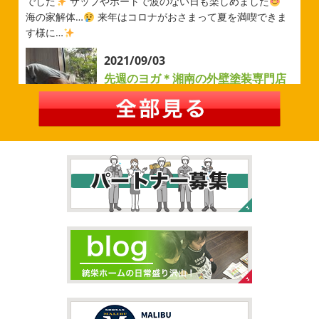
でした
サップやボートで波のない日も楽しめました
今シーズンもよろしくお願いいたします
海の家解体…
来年はコロナがおさまって夏を満喫できま
す様に…
2026/05/02
2021/09/03
自転車
＊横浜・藤沢・寒川・茅
先週のヨガ＊湘南の外壁塗装専門店
ヶ崎・小田原外壁塗装専門店＊
＊
みなさんこんにちは
ＧＷはいかがお
過ごしですか？ 先日は娘と海沿いにある公園で自転車の練
先週のヨガ
はい、可愛い～
ダウンド
習に行ってきました
今まではキックボード派だったので
ッグ
はおちゃんだいぶヨガがお上手に
伸ばしてる後
自転車に興味を示さなかったのですが、お友達の影響で欲
ろに、はおちゃんが積み上げたヨガブロックが
夏休み中
しいとお願いされたので ...
で先生の息子さんも
先生2人抱っこすごい
子連れ歓迎
ヨガ、運動の秋
...
2026/02/26
2021/09/02
3連休
＊横浜・藤沢・寒川・茅ヶ
大量発生!!!＊湘南の外壁塗装専門店
崎・小田原外壁塗装専門店＊
＊
こんにちは♡ 今週は3連休明けからのスタ
ートでしたね!! 皆様連休はいかがお過ごしでしたでしょう
夏休みが終わったと思ったら、急に寒く
か？ 私は息子のサッカー遠征の応援に御殿場のほうまで行
なりましたね
夏休み最後の週末に海へ
日曜日はちょ
ってきました
暖かくなると思っていたら、強風で思って
っと寒かったです
海に入っている時からチクチクするな
いたよりも寒かっ ...
と思っていたのですが、次の日に 身体中が痒い!! チンクイ
が大量発生している ...