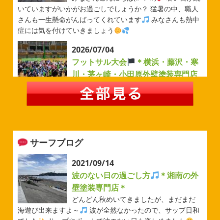
いていますがいかがお過ごしでしょうか？ 猛暑の中、職人
さんも一生懸命がんばってくれています
みなさんも熱中
症には気を付けていきましょう
2026/07/04
フットサル大会
＊横浜・藤沢・寒
川・茅ヶ崎・小田原外壁塗装専門店
＊
みなさんこんにちは(#^.^#)
例年より過ごしやすい気温が
続いていますがいかがお過ごしでしょうか？ 先日は毎年恒
例のベルマーレフットサル大会に参加してきました
普段
運動する機会が少ないのでいい運動になりました
...
サーフブログ
2026/05/31
ベルマーレ
＊横浜・藤沢・寒
2021/09/14
川・茅ヶ崎・小田原外壁塗装専門店
波のない日の過ごし方
＊湘南の外
＊
壁塗装専門店＊
みなさんこんにちは(#^.^#)
先日は試合の応援に行ったの
どんどん秋めいてきましたが、まだまだ
でその時の写真を載せようと思います
今シーズン初の応
海遊び出来ますよ～
波が全然なかったので、サップ日和
援(*^▽^*) 弊社の新しい担当のキクチさんにも会えました