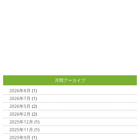
クリスマス仕様
今日はみんなでヨガ～
お久しぶり
2025/04/29
のAちゃん
はおちゃんも一緒に
事務員みな背中バキバ
ダブルトーン塗装
＊横浜・藤沢・
キです
はおちゃんおさまる
今日でヨガ納めです!! 来年
寒川・小田原・茅ヶ崎外壁塗装専門
も沢山ヨガ ...
店＊
2020/12/11
みなさんこんにちは(*^▽^*)
日中は暖かいですが夜はま
先日のサーフレッスン
＊湘南の
だ冷え込みますね
今日はダブルトーン塗装を紹介したい
外壁塗装専門店＊
と思います
とってもオシャレですね
このような2色
使いでオシャレに仕上げることもできますのでお気軽に ...
こんにちは
あっという間に12月も10日
をすぎてしまい、今年も残す所3週間あまり
早い！！早
2025/04/24
すぎる
コロナがまた蔓延していますが、体調管理に気を
月間アーカイブ
美容院
＊横浜・藤沢・寒川・小田
つけて行きましょー
さてさて、先日のサーフレッスン
原・茅ヶ崎外壁塗装専門店＊
ちょっとご無沙 ...
2026年8月
(1)
みなさんこんにちは(#^.^#)
4月下旬に
2026年7月
(1)
2020/11/30
なりどんどん暖かくなってきましたね
先日は娘の美容院
2026年5月
(2)
Bali
＊湘南の外壁塗装専門店＊
に行ってきました
腰まで頑張って伸ばした髪の毛をバッ
2026年2月
(2)
こんにちは!! 今日はバリショットを少しだ
サリ切りたいとの事だったで数年ぶりの美容院に
30セン
2025年12月
(1)
け
南国
ウルワツ
海パンで海に入
チほど切る ...
2025年11月
(1)
れるって最高ですね
チューブ大好きな脇祐史プロ
ま
2025/03/31
2025年9月
(1)
だまだ普通にバリに行く事は難しいですが、早く自由に海