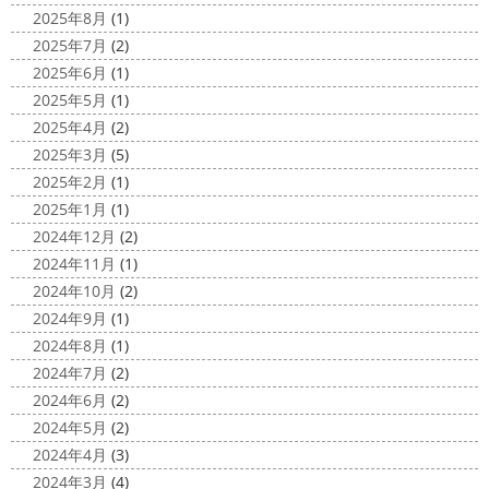
夜桜
＊横浜・藤沢・寒川・小田
外に行けるようになりますように…
2025年8月
(1)
原・茅ヶ崎外壁塗装専門店＊
2025年7月
(2)
2020/11/26
みなさんこんにちは(*^▽^*)
ここ数日
2025年6月
(1)
海散歩
＊湘南の外壁塗装専門店＊
は真冬の寒さとなりましたがいかがお過ごしですか？
先
2025年5月
(1)
こんにちわ☼ 最近はグッと気温が下がり
日は都内の夜桜を観に行きました
例年よりも大分寒いお
2025年4月
(2)
寒くなりましたね
気づけば今年も後一
花見になりましたがとても綺麗でした(*^_^*)
帰りは人気
2025年3月
(5)
か月ちょっと(´ﾟдﾟ｀) 早い早い
先日の夕散歩
またコ
のハン ...
2025年2月
(1)
ロナが危険な感じになってきたので、海にはたくさんの人
2025/03/27
2025年1月
(1)
が来てました！！ でも、海なら ...
サンシャイン水族館
＊横浜・藤
2024年12月
(2)
2020/11/19
沢・寒川・小田原・茅ヶ崎外壁塗装
2024年11月
(1)
海に行きたい…！！！＊湘南の外壁
専門店＊
2024年10月
(2)
塗装専門店＊
みなさんこんにちは(^O^)
花粉がたくさん飛んでいます
2024年9月
(1)
最近は暖かくて過ごしやすいお天気です
が、みなさんはいかがお過ごしですか？
笑 先日、池袋の
2024年8月
(1)
ね
弊社ライダーの脇祐史君はバリ島に行きました!! 私も
サンシャイン水族館に行きました
外国人の方が多く、
2024年7月
(2)
行きたいーーーーー!!! 写真が送られてきたら、またアップ
館内はとても賑わっていました
ここの大きな水槽にはサ
2024年6月
(2)
していきますね
こちらは今回ではなくて以前のバリショ
...
2024年5月
(2)
ット
2025/03/12
2024年4月
(3)
2020/11/12
高圧洗浄について
＊横浜・藤
2024年3月
(4)