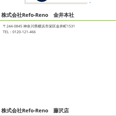
2021/08/16
2026
初雪
＊横浜・藤沢・寒川・
ヨガ
＊湘南の外壁塗装専門店＊
小田原・茅ヶ崎外壁塗装専門店＊
株式会社Refo-Reno 金井本社
大変ご無沙汰しております
色々仕事
ご無沙汰しております
少し更新してな
が立て込みブログ更新出来ずでした
お
い間に2026年も1か月半がたとうとしていますね
改めま
盆休みも頂き、今日からお仕事です
お仕事一発目は こち
して… 本年もどうぞよろしくお願いいたします
先日は神
〒244-0845 神奈川県横浜市栄区金井町1531
らへ ？？？ どこだかわかりますか？ そうです
マービス
奈川でも雪が降りましたね
近所の公園も雪が積もってい
TEL：0120-121-466
タでヨガからのスタート
最高 ...
て子供たちは大 ...
2021/06/28
2025/12/27
サーフレッスン
＊湘南の外壁塗
年末年始のお知らせ＊横浜・藤沢・
装専門店＊
寒川・小田原・茅ヶ崎外壁塗装専門
ご無沙汰しております
ちょっとお久し
店＊
ぶりのサーフブログです
営業部長もお久しぶりのサーフ
拝啓 師走の候、ますますご健勝のこととお喜び申し上げ
ィンです!! まずはマービスタでストレッチ
今日ははおち
ます。 平素は格別のご高配を賜り、厚くお礼申し上げま
ゃんも一緒に
しっかり体をほぐします。 パパなにしてる
す。 さて、株式会社大野建装では年末年始の休業日につき
のかな～
は ...
まして、下記のとおり休業日とさせていただきます。 皆様
には大変 ...
2021/04/19
本日もヨガから
＊湘南の外壁塗装
2025/11/18
株式会社Refo-Reno 藤沢店
専門店＊
湘南の虎
＊横浜・藤沢・寒