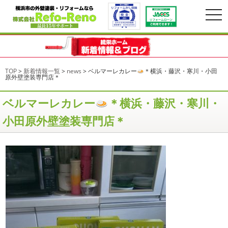
togg
navi
TOP
>
新着情報一覧
>
news
>
ベルマーレカレー
＊横浜・藤沢・寒川・小田
原外壁塗装専門店＊
ベルマーレカレー
＊横浜・藤沢・寒川・
小田原外壁塗装専門店＊