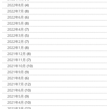
が、明日は祝日です
今日も１日頑張りましょう
さて
2022年8月
(4)
さて、先日のブログで書いた、小倉氏のオーダーしたウェ
2022年7月
(8)
ットが完成しました
着心地抜群の様です
はおち
2022年6月
(6)
ゃんも一緒にパチリ
...
2022年5月
(8)
2022年4月
(7)
2022年3月
(5)
2022年2月
(7)
2022年1月
(8)
2021年12月
(8)
2021年11月
(7)
2021年10月
(10)
2021年9月
(9)
2021年8月
(6)
2021年7月
(12)
2021年6月
(10)
2021年5月
(9)
2021年4月
(10)
2021年3月
(22)