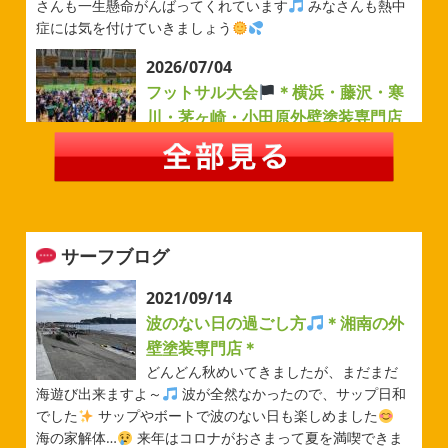
さんも一生懸命がんばってくれています
みなさんも熱中
症には気を付けていきましょう
2026/07/04
フットサル大会
＊横浜・藤沢・寒
川・茅ヶ崎・小田原外壁塗装専門店
＊
みなさんこんにちは(#^.^#)
例年より過ごしやすい気温が
続いていますがいかがお過ごしでしょうか？ 先日は毎年恒
例のベルマーレフットサル大会に参加してきました
普段
運動する機会が少ないのでいい運動になりました
...
サーフブログ
2026/05/31
ベルマーレ
＊横浜・藤沢・寒
2021/09/14
川・茅ヶ崎・小田原外壁塗装専門店
波のない日の過ごし方
＊湘南の外
＊
壁塗装専門店＊
みなさんこんにちは(#^.^#)
先日は試合の応援に行ったの
どんどん秋めいてきましたが、まだまだ
でその時の写真を載せようと思います
今シーズン初の応
海遊び出来ますよ～
波が全然なかったので、サップ日和
援(*^▽^*) 弊社の新しい担当のキクチさんにも会えました
でした
サップやボートで波のない日も楽しめました
今シーズンもよろしくお願いいたします
海の家解体…
来年はコロナがおさまって夏を満喫できま