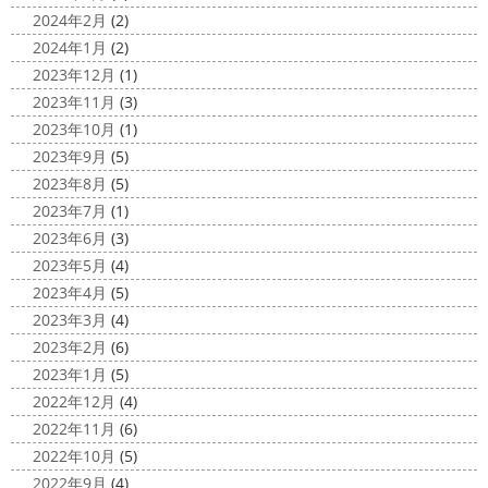
朝活
＊湘南の外壁塗装専門店＊
沢・寒川・小田原・茅ヶ崎外壁塗装
2024年2月
(2)
小倉氏サーフィンにはまり中
今回は浩
専門店＊
2024年1月
(2)
さんも一緒に
３人で出発
波は小さい
今日は高圧洗浄が何故必要かについて説明させていただき
2023年12月
(1)
けどお天気良くて気持ち～
まずは陸でのイメトレ 入水～
ます
塗装工事をお考えのお客様は長くなりますが、ぜ
2023年11月
(3)
小倉氏ライド
日々成長
浩さん昔やっていたよう
ひ読んでみてくださいね
外壁や屋根の表面に塗装してで
2023年10月
(1)
で、すぐ立ててました
ですが、 ...
きた塗膜は、毎日屋外で紫外線、雨風、排気ガスなどにさ
2023年9月
(5)
らされて ...
2020/11/10
2023年8月
(5)
HAPPY HALLOWEEN
＊湘南の
2025/03/02
2023年7月
(1)
外壁塗装専門店＊
表彰
＊横浜・藤沢・寒川・小田
2023年6月
(3)
ちょっとご無沙汰してる間にもう11月も
原・茅ヶ崎外壁塗装専門店＊
2023年5月
(4)
10日が過ぎようとしていますね
2020年もあっとゆう間
みなさんこんにちは
昨日からポカポ
2023年4月
(5)
に終わってしまう～
今年はコロナの影響で色々なイベン
カ陽気になり過ごしやすくなりましたね
本日は嬉しい
2023年3月
(4)
トもなくなり淋しいですね… ですが、先日ブログでもお伝
お知らせをさせていただきます
先日、弊社が日本ペイン
2023年2月
(6)
えしたマービスタ ...
ト神奈川営業所様より優良施工会社として表彰されました
2023年1月
(5)
このよ ...
2020/11/02
2022年12月
(4)
ウェット完成
＊湘南の外壁塗装専
2022年11月
(6)
門店＊
2022年10月
(5)
こんにちは!! 今週も１週間始まりました
2022年9月
(4)