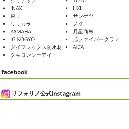
クリナップ
TOTO
その時の写真を載せたいと思います
お肉が好きな友達だ
海日和
＊湘南の外壁塗装専門店＊
INAX
LIXIL
ったので関内に ...
昨日はとっても暖かかったですね
自転
東リ
サンゲツ
車で走っていると暑かったです
海にも
2025/06/09
リリカラ
ノダ
公園にもたくさんの子供達が遊んでいました♬ 先週は波の
家庭菜園
＊横浜・藤沢・寒
YAMAHA
月星商事
ある日も多かったですね
まだ寒い日も多いけど、やっぱ
川・茅ヶ崎・小田原外壁塗装専門店
り海は気持ちいー
見てるだけでも癒 ...
IG KOGYO
旭ファイバーグラス
＊
ダイフレックス防水材
AICA
2021/01/26
みなさんこんにちは
今週から梅雨入りだそうですがい
タキロンシーアイ
ちょっとご無沙汰です
＊湘南の外
かがお過ごしでしょうか
本日は営業さんが家庭菜園をは
じめたそうなのでその写真をアップしていきたいと思いま
壁塗装専門店＊
す
栽培初日↑
ここまで大きくなりました(#^.^#)
...
facebook
こんにちは!! ちょっと仕事がバタバタして
おり、お久しぶりの更新になってしまいました
そんな間
2025/05/24
にコロナがまた急増して緊急事態宣言が発令しましたが、
ピオニー
＊横浜・藤沢・寒川・茅
皆さまいかがお過ごしでしょうか？？ コロナで今年はまだ
リフォリノ公式instagram
ヶ崎・小田原外壁塗装専門店＊
ヨガにも行けず、ウ ...
みなさんこんにちは(*^▽^*)
徐々に夏
2020/12/14
の陽気になりつつありますが、いかがお過ごしでしょう
今日の朝活
＊湘南の外壁塗装専門
か？
我が家では芍薬の季節になったので沢山お取り寄せ
しました
1年のうちの1か月程の間しか出回らないお花
店＊
なので芍薬がお花 ...
今日はこちらからスタート
マービスタ