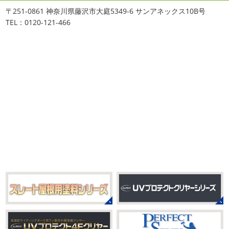
おはようございます
ちょっとお久しぶ
川・茅ヶ崎・小田原外壁塗装専門店
〒251-0861 神奈川県藤沢市大庭5349-6 サンアネックス10B号
りのヨガへ
ちょっとご無沙汰のヨガで体がバキバキです
＊
TEL：0120-121-466
伸ばすと気持ち～ はおちゃんも日に日に上達しています
みなさんこんにちは(#^.^#)
インフルエンザが大流行して
♡ 今日は貸し切りヨガでみっちり見て頂きました
沢山動
いますが体調など崩していませんか？
今日は湘南ベル
いたから、はおち ...
マーレの湘南の虎こと島村さんが本社にいらしてください
ました(*^▽^*) 来年のスポンサー契約の更新をお ...
2021/04/01
2021初SURF
＊湘南の外壁塗装専
2025/09/27
門店＊
シール帳
＊横浜・藤沢・寒川・
おはようございます
もう4月になって
茅ヶ崎・小田原外壁塗装専門店＊
しまいましたね!! 新しい年の始まりです!! 頑張っていきまし
みなさんこんにちは(*^▽^*)
だいぶ涼
ょう
おっ
ここはマービスタですね
営業部長久々の
しくなって過ごしやすい陽気になってきましたがいかがお
サーフレッスンです
久々なので海に入る前にしっかりと
過ごしですか？
先日、娘とシール帳を作りました
シ
身体をほぐ ...
ール帳を作ってからはシール集めにどっぷりハマり中です
私の小学生の頃 ...
2021/03/23
ヨガヨガ～♡＊湘南の外壁塗装専門
2025/08/30
店＊
ベビタピ
＊横浜・藤沢・寒川・
本日もこちらから
ヨガ日和
はおちゃ
小田原・茅ヶ崎外壁塗装専門店＊
んも
柔らかくて羨ましい
先生のダウンドッグ綺麗～
みなさんこんにちは(#^.^#)
もうすぐ８