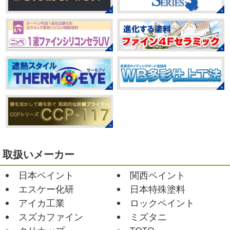
いつか私もこんなキレイになれるように頑張ります
月が終わりますがいかがお過ごしですか？ 先日、娘と原宿
今はまだ、はおちゃんと共に修業です
のベビタピに行ってきました
以前は早朝から大行列だっ
たので暑い中並ぶ勇気が出なかったのですが予約ができる
2021/03/02
ようになってい ...
it`s new
＊湘南の外壁塗装専門店
＊
2025/07/28
おはようございます
今日は風が強い
フットサル大会
＊横浜・藤沢・
こんな日はお仕事日和です
営業部長のNEW Wet
じ
寒川・小田原・茅ヶ崎外壁塗装専門
ゃ～ん コレクトのマークも入ってる
気温はだいぶ春めい
店＊
てきましたが、まだまだ水は冷たいので、こちらがあれば
みなさんこんにちは(#^.^#)
相変わらず暑い日が続いてい
安心
このウ ...
ますが、いかがお過ごしでしょうか？ 先日行われた毎年恒
例、ベルマーレ主催のフットサル大会に大野建装も出場し
2021/02/12
ました
大野建装は3勝することができました
...
Yoga
＊湘南の外壁塗装専門店＊
取扱いメーカー
おはようございます
今週ももうおしま
2025/07/17
日本ペイント
関西ペイント
いですが、今週はヨガからのスタートで
誕生日会
＊横浜・藤沢・寒川・
Happy
小さい足
伸びる～
腕をかなり使いました!!
エスケー化研
日本特殊塗料
小田原・茅ヶ崎外壁塗装専門店＊
久しぶりのヨガで太陽礼拝をずっとやったので、全身バキ
アイカ工業
ロックペイント
みなさんこんにちは(*^▽^*)
30℃越え
バキでした
でも最高に気持ち ...
が当たり前になってしまっていますが夏バテなどされてい
スズカファイン
ミズタニ
ませんか？
先日は友人のお誕生日で食事に行ったので
2021/02/01