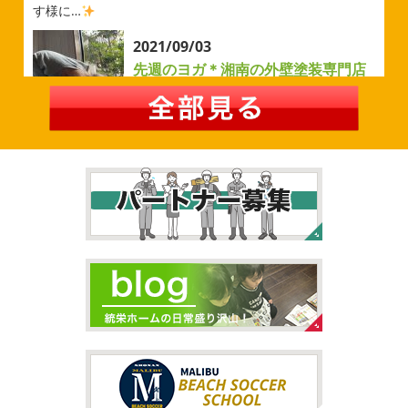
す様に…
2026/05/02
2021/09/03
自転車
＊横浜・藤沢・寒川・茅
先週のヨガ＊湘南の外壁塗装専門店
ヶ崎・小田原外壁塗装専門店＊
＊
みなさんこんにちは
ＧＷはいかがお
過ごしですか？ 先日は娘と海沿いにある公園で自転車の練
先週のヨガ
はい、可愛い～
ダウンド
習に行ってきました
今まではキックボード派だったので
ッグ
はおちゃんだいぶヨガがお上手に
伸ばしてる後
自転車に興味を示さなかったのですが、お友達の影響で欲
ろに、はおちゃんが積み上げたヨガブロックが
夏休み中
しいとお願いされたので ...
で先生の息子さんも
先生2人抱っこすごい
子連れ歓迎
ヨガ、運動の秋
...
2026/02/26
2021/09/02
3連休
＊横浜・藤沢・寒川・茅ヶ
大量発生!!!＊湘南の外壁塗装専門店
崎・小田原外壁塗装専門店＊
＊
こんにちは♡ 今週は3連休明けからのスタ
ートでしたね!! 皆様連休はいかがお過ごしでしたでしょう
夏休みが終わったと思ったら、急に寒く
か？ 私は息子のサッカー遠征の応援に御殿場のほうまで行
なりましたね
夏休み最後の週末に海へ
日曜日はちょ
ってきました
暖かくなると思っていたら、強風で思って
っと寒かったです
海に入っている時からチクチクするな
いたよりも寒かっ ...
と思っていたのですが、次の日に 身体中が痒い!! チンクイ
が大量発生している ...
2026/02/12