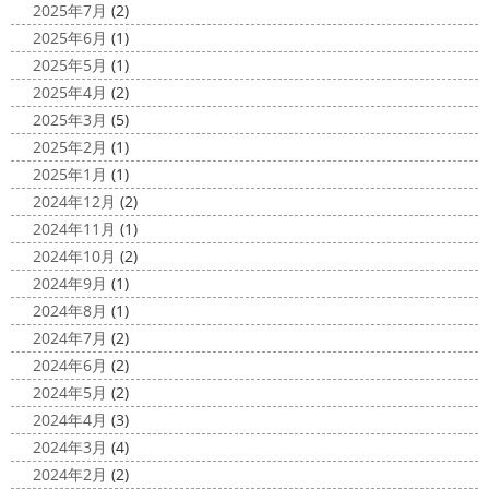
原・茅ヶ崎外壁塗装専門店＊
2025年7月
(2)
2020/11/26
みなさんこんにちは(*^▽^*)
ここ数日
2025年6月
(1)
海散歩
＊湘南の外壁塗装専門店＊
は真冬の寒さとなりましたがいかがお過ごしですか？
先
2025年5月
(1)
こんにちわ☼ 最近はグッと気温が下がり
日は都内の夜桜を観に行きました
例年よりも大分寒いお
2025年4月
(2)
寒くなりましたね
気づけば今年も後一
花見になりましたがとても綺麗でした(*^_^*)
帰りは人気
2025年3月
(5)
か月ちょっと(´ﾟдﾟ｀) 早い早い
先日の夕散歩
またコ
のハン ...
2025年2月
(1)
ロナが危険な感じになってきたので、海にはたくさんの人
2025/03/27
2025年1月
(1)
が来てました！！ でも、海なら ...
サンシャイン水族館
＊横浜・藤
2024年12月
(2)
2020/11/19
沢・寒川・小田原・茅ヶ崎外壁塗装
2024年11月
(1)
海に行きたい…！！！＊湘南の外壁
専門店＊
2024年10月
(2)
塗装専門店＊
みなさんこんにちは(^O^)
花粉がたくさん飛んでいます
2024年9月
(1)
最近は暖かくて過ごしやすいお天気です
が、みなさんはいかがお過ごしですか？
笑 先日、池袋の
2024年8月
(1)
ね
弊社ライダーの脇祐史君はバリ島に行きました!! 私も
サンシャイン水族館に行きました
外国人の方が多く、
2024年7月
(2)
行きたいーーーーー!!! 写真が送られてきたら、またアップ
館内はとても賑わっていました
ここの大きな水槽にはサ
2024年6月
(2)
していきますね
こちらは今回ではなくて以前のバリショ
...
2024年5月
(2)
ット
2025/03/12
2024年4月
(3)
2020/11/12
高圧洗浄について
＊横浜・藤
2024年3月
(4)
朝活
＊湘南の外壁塗装専門店＊
沢・寒川・小田原・茅ヶ崎外壁塗装
2024年2月
(2)