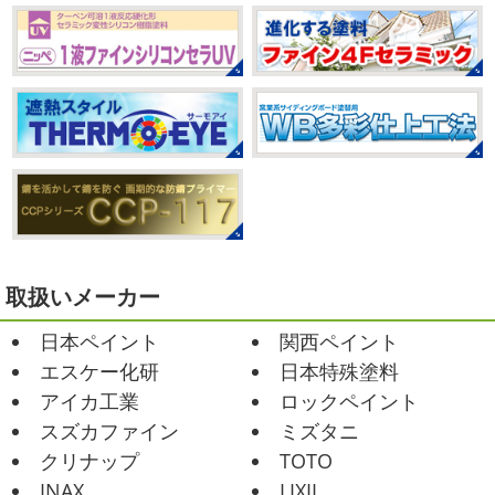
のベビタピに行ってきました
以前は早朝から大行列だっ
たので暑い中並ぶ勇気が出なかったのですが予約ができる
2021/03/02
ようになってい ...
it`s new
＊湘南の外壁塗装専門店
＊
2025/07/28
おはようございます
今日は風が強い
フットサル大会
＊横浜・藤沢・
こんな日はお仕事日和です
営業部長のNEW Wet
じ
寒川・小田原・茅ヶ崎外壁塗装専門
ゃ～ん コレクトのマークも入ってる
気温はだいぶ春めい
店＊
てきましたが、まだまだ水は冷たいので、こちらがあれば
みなさんこんにちは(#^.^#)
相変わらず暑い日が続いてい
安心
このウ ...
ますが、いかがお過ごしでしょうか？ 先日行われた毎年恒
例、ベルマーレ主催のフットサル大会に大野建装も出場し
2021/02/12
ました
大野建装は3勝することができました
...
Yoga
＊湘南の外壁塗装専門店＊
取扱いメーカー
おはようございます
今週ももうおしま
2025/07/17
日本ペイント
関西ペイント
いですが、今週はヨガからのスタートで
誕生日会
＊横浜・藤沢・寒川・
Happy
小さい足
伸びる～
腕をかなり使いました!!
エスケー化研
日本特殊塗料
小田原・茅ヶ崎外壁塗装専門店＊
久しぶりのヨガで太陽礼拝をずっとやったので、全身バキ
アイカ工業
ロックペイント
みなさんこんにちは(*^▽^*)
30℃越え
バキでした
でも最高に気持ち ...
が当たり前になってしまっていますが夏バテなどされてい
スズカファイン
ミズタニ
ませんか？
先日は友人のお誕生日で食事に行ったので
2021/02/01
クリナップ
TOTO
その時の写真を載せたいと思います
お肉が好きな友達だ
海日和
＊湘南の外壁塗装専門店＊
INAX
LIXIL