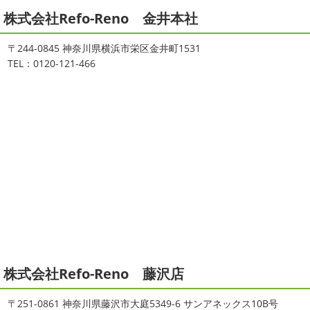
小田原・茅ヶ崎外壁塗装専門店＊
株式会社Refo-Reno 金井本社
大変ご無沙汰しております
色々仕事
ご無沙汰しております
少し更新してな
が立て込みブログ更新出来ずでした
お
い間に2026年も1か月半がたとうとしていますね
改めま
盆休みも頂き、今日からお仕事です
お仕事一発目は こち
して… 本年もどうぞよろしくお願いいたします
先日は神
〒244-0845 神奈川県横浜市栄区金井町1531
らへ ？？？ どこだかわかりますか？ そうです
マービス
奈川でも雪が降りましたね
近所の公園も雪が積もってい
TEL：0120-121-466
タでヨガからのスタート
最高 ...
て子供たちは大 ...
2021/06/28
2025/12/27
サーフレッスン
＊湘南の外壁塗
年末年始のお知らせ＊横浜・藤沢・
装専門店＊
寒川・小田原・茅ヶ崎外壁塗装専門
ご無沙汰しております
ちょっとお久し
店＊
ぶりのサーフブログです
営業部長もお久しぶりのサーフ
拝啓 師走の候、ますますご健勝のこととお喜び申し上げ
ィンです!! まずはマービスタでストレッチ
今日ははおち
ます。 平素は格別のご高配を賜り、厚くお礼申し上げま
ゃんも一緒に
しっかり体をほぐします。 パパなにしてる
す。 さて、株式会社大野建装では年末年始の休業日につき
のかな～
は ...
まして、下記のとおり休業日とさせていただきます。 皆様
には大変 ...
2021/04/19
本日もヨガから
＊湘南の外壁塗装
2025/11/18
株式会社Refo-Reno 藤沢店
専門店＊
湘南の虎
＊横浜・藤沢・寒
おはようございます
ちょっとお久しぶ
川・茅ヶ崎・小田原外壁塗装専門店
〒251-0861 神奈川県藤沢市大庭5349-6 サンアネックス10B号
りのヨガへ
ちょっとご無沙汰のヨガで体がバキバキです