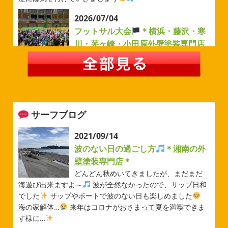
2026/07/04
フットサル大会
＊横浜・藤沢・寒
川・茅ヶ崎・小田原外壁塗装専門店
＊
みなさんこんにちは(#^.^#)
例年より過ごしやすい気温が
続いていますがいかがお過ごしでしょうか？ 先日は毎年恒
例のベルマーレフットサル大会に参加してきました
普段
運動する機会が少ないのでいい運動になりました
...
サーフブログ
2026/05/31
ベルマーレ
＊横浜・藤沢・寒
2021/09/14
川・茅ヶ崎・小田原外壁塗装専門店
波のない日の過ごし方
＊湘南の外
＊
壁塗装専門店＊
みなさんこんにちは(#^.^#)
先日は試合の応援に行ったの
どんどん秋めいてきましたが、まだまだ
でその時の写真を載せようと思います
今シーズン初の応
海遊び出来ますよ～
波が全然なかったので、サップ日和
援(*^▽^*) 弊社の新しい担当のキクチさんにも会えました
でした
サップやボートで波のない日も楽しめました
今シーズンもよろしくお願いいたします
海の家解体…
来年はコロナがおさまって夏を満喫できま
す様に…
2026/05/02