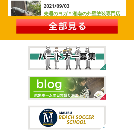
2021/09/03
自転車
＊横浜・藤沢・寒川・茅
先週のヨガ＊湘南の外壁塗装専門店
ヶ崎・小田原外壁塗装専門店＊
＊
みなさんこんにちは
ＧＷはいかがお
過ごしですか？ 先日は娘と海沿いにある公園で自転車の練
先週のヨガ
はい、可愛い～
ダウンド
習に行ってきました
今まではキックボード派だったので
ッグ
はおちゃんだいぶヨガがお上手に
伸ばしてる後
自転車に興味を示さなかったのですが、お友達の影響で欲
ろに、はおちゃんが積み上げたヨガブロックが
夏休み中
しいとお願いされたので ...
で先生の息子さんも
先生2人抱っこすごい
子連れ歓迎
ヨガ、運動の秋
...
2026/02/26
2021/09/02
3連休
＊横浜・藤沢・寒川・茅ヶ
大量発生!!!＊湘南の外壁塗装専門店
崎・小田原外壁塗装専門店＊
＊
こんにちは♡ 今週は3連休明けからのスタ
ートでしたね!! 皆様連休はいかがお過ごしでしたでしょう
夏休みが終わったと思ったら、急に寒く
か？ 私は息子のサッカー遠征の応援に御殿場のほうまで行
なりましたね
夏休み最後の週末に海へ
日曜日はちょ
ってきました
暖かくなると思っていたら、強風で思って
っと寒かったです
海に入っている時からチクチクするな
いたよりも寒かっ ...
と思っていたのですが、次の日に 身体中が痒い!! チンクイ
が大量発生している ...
2026/02/12
2021/08/16
2026
初雪
＊横浜・藤沢・寒川・
ヨガ
＊湘南の外壁塗装専門店＊