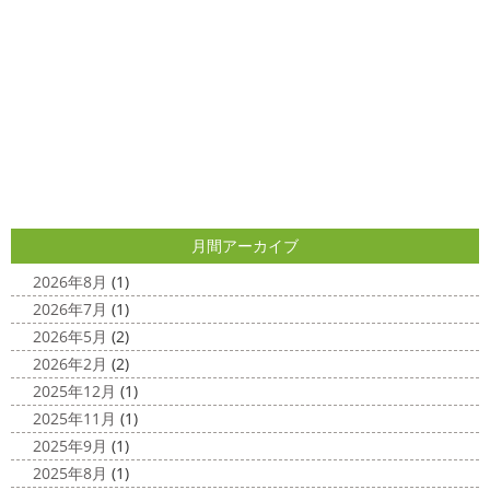
2025/04/29
のAちゃん
はおちゃんも一緒に
事務員みな背中バキバ
ダブルトーン塗装
＊横浜・藤沢・
キです
はおちゃんおさまる
今日でヨガ納めです!! 来年
寒川・小田原・茅ヶ崎外壁塗装専門
も沢山ヨガ ...
店＊
2020/12/11
みなさんこんにちは(*^▽^*)
日中は暖かいですが夜はま
先日のサーフレッスン
＊湘南の
だ冷え込みますね
今日はダブルトーン塗装を紹介したい
外壁塗装専門店＊
と思います
とってもオシャレですね
このような2色
使いでオシャレに仕上げることもできますのでお気軽に ...
こんにちは
あっという間に12月も10日
をすぎてしまい、今年も残す所3週間あまり
早い！！早
2025/04/24
すぎる
コロナがまた蔓延していますが、体調管理に気を
月間アーカイブ
美容院
＊横浜・藤沢・寒川・小田
つけて行きましょー
さてさて、先日のサーフレッスン
原・茅ヶ崎外壁塗装専門店＊
ちょっとご無沙 ...
2026年8月
(1)
みなさんこんにちは(#^.^#)
4月下旬に
2026年7月
(1)
2020/11/30
なりどんどん暖かくなってきましたね
先日は娘の美容院
2026年5月
(2)
Bali
＊湘南の外壁塗装専門店＊
に行ってきました
腰まで頑張って伸ばした髪の毛をバッ
2026年2月
(2)
こんにちは!! 今日はバリショットを少しだ
サリ切りたいとの事だったで数年ぶりの美容院に
30セン
2025年12月
(1)
け
南国
ウルワツ
海パンで海に入
チほど切る ...
2025年11月
(1)
れるって最高ですね
チューブ大好きな脇祐史プロ
ま
2025/03/31
2025年9月
(1)
だまだ普通にバリに行く事は難しいですが、早く自由に海
夜桜
＊横浜・藤沢・寒川・小田
外に行けるようになりますように…
2025年8月
(1)