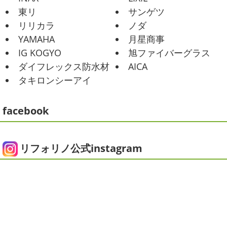
ったので関内に ...
昨日はとっても暖かかったですね
自転
東リ
サンゲツ
車で走っていると暑かったです
海にも
2025/06/09
リリカラ
ノダ
公園にもたくさんの子供達が遊んでいました♬ 先週は波の
家庭菜園
＊横浜・藤沢・寒
YAMAHA
月星商事
ある日も多かったですね
まだ寒い日も多いけど、やっぱ
川・茅ヶ崎・小田原外壁塗装専門店
り海は気持ちいー
見てるだけでも癒 ...
IG KOGYO
旭ファイバーグラス
＊
ダイフレックス防水材
AICA
2021/01/26
みなさんこんにちは
今週から梅雨入りだそうですがい
タキロンシーアイ
ちょっとご無沙汰です
＊湘南の外
かがお過ごしでしょうか
本日は営業さんが家庭菜園をは
じめたそうなのでその写真をアップしていきたいと思いま
壁塗装専門店＊
す
栽培初日↑
ここまで大きくなりました(#^.^#)
...
facebook
こんにちは!! ちょっと仕事がバタバタして
おり、お久しぶりの更新になってしまいました
そんな間
2025/05/24
にコロナがまた急増して緊急事態宣言が発令しましたが、
ピオニー
＊横浜・藤沢・寒川・茅
皆さまいかがお過ごしでしょうか？？ コロナで今年はまだ
リフォリノ公式instagram
ヶ崎・小田原外壁塗装専門店＊
ヨガにも行けず、ウ ...
みなさんこんにちは(*^▽^*)
徐々に夏
2020/12/14
の陽気になりつつありますが、いかがお過ごしでしょう
今日の朝活
＊湘南の外壁塗装専門
か？
我が家では芍薬の季節になったので沢山お取り寄せ
しました
1年のうちの1か月程の間しか出回らないお花
店＊
なので芍薬がお花 ...
今日はこちらからスタート
マービスタ
クリスマス仕様
今日はみんなでヨガ～
お久しぶり