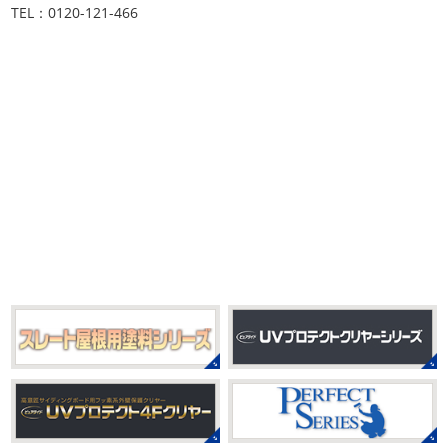
＊
TEL：0120-121-466
伸ばすと気持ち～ はおちゃんも日に日に上達しています
みなさんこんにちは(#^.^#)
インフルエンザが大流行して
♡ 今日は貸し切りヨガでみっちり見て頂きました
沢山動
いますが体調など崩していませんか？
今日は湘南ベル
いたから、はおち ...
マーレの湘南の虎こと島村さんが本社にいらしてください
ました(*^▽^*) 来年のスポンサー契約の更新をお ...
2021/04/01
2021初SURF
＊湘南の外壁塗装専
2025/09/27
門店＊
シール帳
＊横浜・藤沢・寒川・
おはようございます
もう4月になって
茅ヶ崎・小田原外壁塗装専門店＊
しまいましたね!! 新しい年の始まりです!! 頑張っていきまし
みなさんこんにちは(*^▽^*)
だいぶ涼
ょう
おっ
ここはマービスタですね
営業部長久々の
しくなって過ごしやすい陽気になってきましたがいかがお
サーフレッスンです
久々なので海に入る前にしっかりと
過ごしですか？
先日、娘とシール帳を作りました
シ
身体をほぐ ...
ール帳を作ってからはシール集めにどっぷりハマり中です
私の小学生の頃 ...
2021/03/23
ヨガヨガ～♡＊湘南の外壁塗装専門
2025/08/30
店＊
ベビタピ
＊横浜・藤沢・寒川・
本日もこちらから
ヨガ日和
はおちゃ
小田原・茅ヶ崎外壁塗装専門店＊
んも
柔らかくて羨ましい
先生のダウンドッグ綺麗～
みなさんこんにちは(#^.^#)
もうすぐ８
いつか私もこんなキレイになれるように頑張ります
月が終わりますがいかがお過ごしですか？ 先日、娘と原宿
今はまだ、はおちゃんと共に修業です