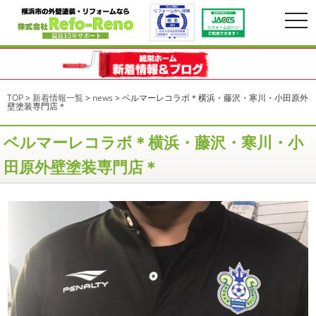
togg
navi
TOP
>
新着情報一覧
>
news
>
ベルマーレコラボ＊横浜・藤沢・寒川・小田原外
壁塗装専門店＊
ベルマーレコラボ＊横浜・藤沢・寒川・小
田原外壁塗装専門店＊