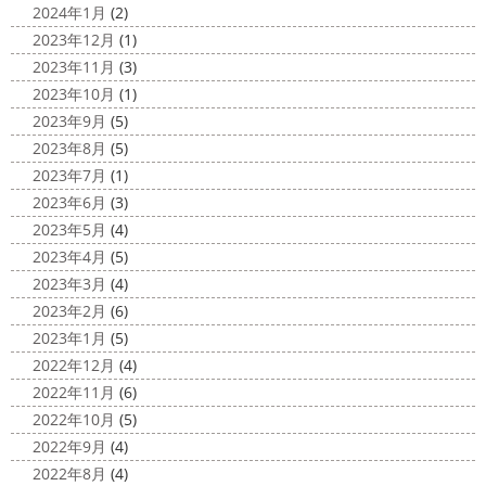
小倉氏サーフィンにはまり中
今回は浩
専門店＊
2024年1月
(2)
さんも一緒に
３人で出発
波は小さい
今日は高圧洗浄が何故必要かについて説明させていただき
2023年12月
(1)
けどお天気良くて気持ち～
まずは陸でのイメトレ 入水～
ます
塗装工事をお考えのお客様は長くなりますが、ぜ
2023年11月
(3)
小倉氏ライド
日々成長
浩さん昔やっていたよう
ひ読んでみてくださいね
外壁や屋根の表面に塗装してで
2023年10月
(1)
で、すぐ立ててました
ですが、 ...
きた塗膜は、毎日屋外で紫外線、雨風、排気ガスなどにさ
2023年9月
(5)
らされて ...
2020/11/10
2023年8月
(5)
HAPPY HALLOWEEN
＊湘南の
2025/03/02
2023年7月
(1)
外壁塗装専門店＊
表彰
＊横浜・藤沢・寒川・小田
2023年6月
(3)
ちょっとご無沙汰してる間にもう11月も
原・茅ヶ崎外壁塗装専門店＊
2023年5月
(4)
10日が過ぎようとしていますね
2020年もあっとゆう間
みなさんこんにちは
昨日からポカポ
2023年4月
(5)
に終わってしまう～
今年はコロナの影響で色々なイベン
カ陽気になり過ごしやすくなりましたね
本日は嬉しい
2023年3月
(4)
トもなくなり淋しいですね… ですが、先日ブログでもお伝
お知らせをさせていただきます
先日、弊社が日本ペイン
2023年2月
(6)
えしたマービスタ ...
ト神奈川営業所様より優良施工会社として表彰されました
2023年1月
(5)
このよ ...
2020/11/02
2022年12月
(4)
ウェット完成
＊湘南の外壁塗装専
2022年11月
(6)
門店＊
2022年10月
(5)
こんにちは!! 今週も１週間始まりました
2022年9月
(4)
が、明日は祝日です
今日も１日頑張りましょう
さて
2022年8月
(4)
さて、先日のブログで書いた、小倉氏のオーダーしたウェ