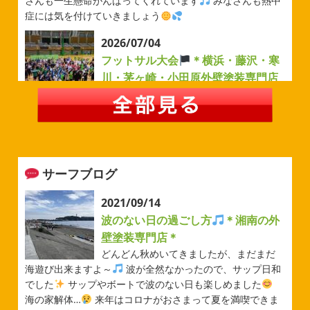
さんも一生懸命がんばってくれています
みなさんも熱中
症には気を付けていきましょう
2026/07/04
フットサル大会
＊横浜・藤沢・寒
川・茅ヶ崎・小田原外壁塗装専門店
＊
みなさんこんにちは(#^.^#)
例年より過ごしやすい気温が
続いていますがいかがお過ごしでしょうか？ 先日は毎年恒
例のベルマーレフットサル大会に参加してきました
普段
運動する機会が少ないのでいい運動になりました
...
サーフブログ
2026/05/31
ベルマーレ
＊横浜・藤沢・寒
2021/09/14
川・茅ヶ崎・小田原外壁塗装専門店
波のない日の過ごし方
＊湘南の外
＊
壁塗装専門店＊
みなさんこんにちは(#^.^#)
先日は試合の応援に行ったの
どんどん秋めいてきましたが、まだまだ
でその時の写真を載せようと思います
今シーズン初の応
海遊び出来ますよ～
波が全然なかったので、サップ日和
援(*^▽^*) 弊社の新しい担当のキクチさんにも会えました
でした
サップやボートで波のない日も楽しめました
今シーズンもよろしくお願いいたします
海の家解体…
来年はコロナがおさまって夏を満喫できま