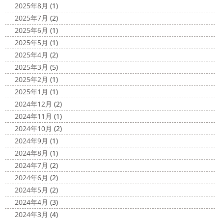
夜桜
＊横浜・藤沢・寒川・小田
外に行けるようになりますように…
2025年8月
(1)
原・茅ヶ崎外壁塗装専門店＊
2025年7月
(2)
2020/11/26
みなさんこんにちは(*^▽^*)
ここ数日
2025年6月
(1)
海散歩
＊湘南の外壁塗装専門店＊
は真冬の寒さとなりましたがいかがお過ごしですか？
先
2025年5月
(1)
こんにちわ☼ 最近はグッと気温が下がり
日は都内の夜桜を観に行きました
例年よりも大分寒いお
2025年4月
(2)
寒くなりましたね
気づけば今年も後一
花見になりましたがとても綺麗でした(*^_^*)
帰りは人気
2025年3月
(5)
か月ちょっと(´ﾟдﾟ｀) 早い早い
先日の夕散歩
またコ
のハン ...
2025年2月
(1)
ロナが危険な感じになってきたので、海にはたくさんの人
2025/03/27
2025年1月
(1)
が来てました！！ でも、海なら ...
サンシャイン水族館
＊横浜・藤
2024年12月
(2)
2020/11/19
沢・寒川・小田原・茅ヶ崎外壁塗装
2024年11月
(1)
海に行きたい…！！！＊湘南の外壁
専門店＊
2024年10月
(2)
塗装専門店＊
みなさんこんにちは(^O^)
花粉がたくさん飛んでいます
2024年9月
(1)
最近は暖かくて過ごしやすいお天気です
が、みなさんはいかがお過ごしですか？
笑 先日、池袋の
2024年8月
(1)
ね
弊社ライダーの脇祐史君はバリ島に行きました!! 私も
サンシャイン水族館に行きました
外国人の方が多く、
2024年7月
(2)
行きたいーーーーー!!! 写真が送られてきたら、またアップ
館内はとても賑わっていました
ここの大きな水槽にはサ
2024年6月
(2)
していきますね
こちらは今回ではなくて以前のバリショ
...
2024年5月
(2)
ット
2025/03/12
2024年4月
(3)
2020/11/12
高圧洗浄について
＊横浜・藤
2024年3月
(4)