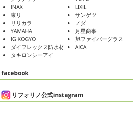
その時の写真を載せたいと思います
お肉が好きな友達だ
海日和
＊湘南の外壁塗装専門店＊
INAX
LIXIL
ったので関内に ...
昨日はとっても暖かかったですね
自転
東リ
サンゲツ
車で走っていると暑かったです
海にも
2025/06/09
リリカラ
ノダ
公園にもたくさんの子供達が遊んでいました♬ 先週は波の
家庭菜園
＊横浜・藤沢・寒
YAMAHA
月星商事
ある日も多かったですね
まだ寒い日も多いけど、やっぱ
川・茅ヶ崎・小田原外壁塗装専門店
り海は気持ちいー
見てるだけでも癒 ...
IG KOGYO
旭ファイバーグラス
＊
ダイフレックス防水材
AICA
2021/01/26
みなさんこんにちは
今週から梅雨入りだそうですがい
タキロンシーアイ
ちょっとご無沙汰です
＊湘南の外
かがお過ごしでしょうか
本日は営業さんが家庭菜園をは
じめたそうなのでその写真をアップしていきたいと思いま
壁塗装専門店＊
す
栽培初日↑
ここまで大きくなりました(#^.^#)
...
facebook
こんにちは!! ちょっと仕事がバタバタして
おり、お久しぶりの更新になってしまいました
そんな間
2025/05/24
にコロナがまた急増して緊急事態宣言が発令しましたが、
ピオニー
＊横浜・藤沢・寒川・茅
皆さまいかがお過ごしでしょうか？？ コロナで今年はまだ
リフォリノ公式instagram
ヶ崎・小田原外壁塗装専門店＊
ヨガにも行けず、ウ ...
みなさんこんにちは(*^▽^*)
徐々に夏
2020/12/14
の陽気になりつつありますが、いかがお過ごしでしょう
今日の朝活
＊湘南の外壁塗装専門
か？
我が家では芍薬の季節になったので沢山お取り寄せ
しました
1年のうちの1か月程の間しか出回らないお花
店＊
なので芍薬がお花 ...
今日はこちらからスタート
マービスタ