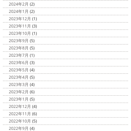
朝活
＊湘南の外壁塗装専門店＊
沢・寒川・小田原・茅ヶ崎外壁塗装
2024年2月
(2)
小倉氏サーフィンにはまり中
今回は浩
専門店＊
2024年1月
(2)
さんも一緒に
３人で出発
波は小さい
今日は高圧洗浄が何故必要かについて説明させていただき
2023年12月
(1)
けどお天気良くて気持ち～
まずは陸でのイメトレ 入水～
ます
塗装工事をお考えのお客様は長くなりますが、ぜ
2023年11月
(3)
小倉氏ライド
日々成長
浩さん昔やっていたよう
ひ読んでみてくださいね
外壁や屋根の表面に塗装してで
2023年10月
(1)
で、すぐ立ててました
ですが、 ...
きた塗膜は、毎日屋外で紫外線、雨風、排気ガスなどにさ
2023年9月
(5)
らされて ...
2020/11/10
2023年8月
(5)
HAPPY HALLOWEEN
＊湘南の
2025/03/02
2023年7月
(1)
外壁塗装専門店＊
表彰
＊横浜・藤沢・寒川・小田
2023年6月
(3)
ちょっとご無沙汰してる間にもう11月も
原・茅ヶ崎外壁塗装専門店＊
2023年5月
(4)
10日が過ぎようとしていますね
2020年もあっとゆう間
みなさんこんにちは
昨日からポカポ
2023年4月
(5)
に終わってしまう～
今年はコロナの影響で色々なイベン
カ陽気になり過ごしやすくなりましたね
本日は嬉しい
2023年3月
(4)
トもなくなり淋しいですね… ですが、先日ブログでもお伝
お知らせをさせていただきます
先日、弊社が日本ペイン
2023年2月
(6)
えしたマービスタ ...
ト神奈川営業所様より優良施工会社として表彰されました
2023年1月
(5)
このよ ...
2020/11/02
2022年12月
(4)
ウェット完成
＊湘南の外壁塗装専
2022年11月
(6)
門店＊
2022年10月
(5)
こんにちは!! 今週も１週間始まりました
2022年9月
(4)