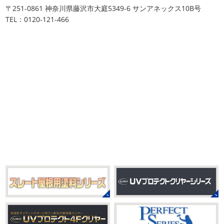
おはようございます
ちょっとお久しぶ
川・茅ヶ崎・小田原外壁塗装専門店
〒251-0861 神奈川県藤沢市大庭5349-6 サンアネックス10B号
りのヨガへ
ちょっとご無沙汰のヨガで体がバキバキです
＊
TEL：0120-121-466
伸ばすと気持ち～ はおちゃんも日に日に上達しています
みなさんこんにちは(#^.^#)
インフルエンザが大流行して
♡ 今日は貸し切りヨガでみっちり見て頂きました
沢山動
いますが体調など崩していませんか？
今日は湘南ベル
いたから、はおち ...
マーレの湘南の虎こと島村さんが本社にいらしてください
ました(*^▽^*) 来年のスポンサー契約の更新をお ...
2021/04/01
2021初SURF
＊湘南の外壁塗装専
2025/09/27
門店＊
シール帳
＊横浜・藤沢・寒川・
おはようございます
もう4月になって
茅ヶ崎・小田原外壁塗装専門店＊
しまいましたね!! 新しい年の始まりです!! 頑張っていきまし
みなさんこんにちは(*^▽^*)
だいぶ涼
ょう
おっ
ここはマービスタですね
営業部長久々の
しくなって過ごしやすい陽気になってきましたがいかがお
サーフレッスンです
久々なので海に入る前にしっかりと
過ごしですか？
先日、娘とシール帳を作りました
シ
身体をほぐ ...
ール帳を作ってからはシール集めにどっぷりハマり中です
私の小学生の頃 ...
2021/03/23
ヨガヨガ～♡＊湘南の外壁塗装専門
2025/08/30
店＊
ベビタピ
＊横浜・藤沢・寒川・
本日もこちらから
ヨガ日和
はおちゃ
小田原・茅ヶ崎外壁塗装専門店＊
んも
柔らかくて羨ましい
先生のダウンドッグ綺麗～
みなさんこんにちは(#^.^#)
もうすぐ８