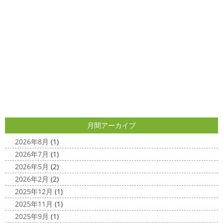
クリスマス仕様
今日はみんなでヨガ～
お久しぶり
2025/04/29
のAちゃん
はおちゃんも一緒に
事務員みな背中バキバ
ダブルトーン塗装
＊横浜・藤沢・
キです
はおちゃんおさまる
今日でヨガ納めです!! 来年
寒川・小田原・茅ヶ崎外壁塗装専門
も沢山ヨガ ...
店＊
2020/12/11
みなさんこんにちは(*^▽^*)
日中は暖かいですが夜はま
先日のサーフレッスン
＊湘南の
だ冷え込みますね
今日はダブルトーン塗装を紹介したい
外壁塗装専門店＊
と思います
とってもオシャレですね
このような2色
使いでオシャレに仕上げることもできますのでお気軽に ...
こんにちは
あっという間に12月も10日
をすぎてしまい、今年も残す所3週間あまり
早い！！早
2025/04/24
すぎる
コロナがまた蔓延していますが、体調管理に気を
月間アーカイブ
美容院
＊横浜・藤沢・寒川・小田
つけて行きましょー
さてさて、先日のサーフレッスン
原・茅ヶ崎外壁塗装専門店＊
ちょっとご無沙 ...
2026年8月
(1)
みなさんこんにちは(#^.^#)
4月下旬に
2026年7月
(1)
2020/11/30
なりどんどん暖かくなってきましたね
先日は娘の美容院
2026年5月
(2)
Bali
＊湘南の外壁塗装専門店＊
に行ってきました
腰まで頑張って伸ばした髪の毛をバッ
2026年2月
(2)
こんにちは!! 今日はバリショットを少しだ
サリ切りたいとの事だったで数年ぶりの美容院に
30セン
2025年12月
(1)
け
南国
ウルワツ
海パンで海に入
チほど切る ...
2025年11月
(1)
れるって最高ですね
チューブ大好きな脇祐史プロ
ま
2025/03/31
2025年9月
(1)
だまだ普通にバリに行く事は難しいですが、早く自由に海