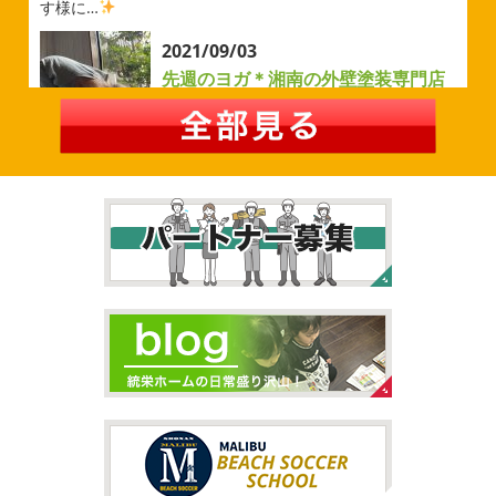
す様に…
2026/05/02
2021/09/03
自転車
＊横浜・藤沢・寒川・茅
先週のヨガ＊湘南の外壁塗装専門店
ヶ崎・小田原外壁塗装専門店＊
＊
みなさんこんにちは
ＧＷはいかがお
過ごしですか？ 先日は娘と海沿いにある公園で自転車の練
先週のヨガ
はい、可愛い～
ダウンド
習に行ってきました
今まではキックボード派だったので
ッグ
はおちゃんだいぶヨガがお上手に
伸ばしてる後
自転車に興味を示さなかったのですが、お友達の影響で欲
ろに、はおちゃんが積み上げたヨガブロックが
夏休み中
しいとお願いされたので ...
で先生の息子さんも
先生2人抱っこすごい
子連れ歓迎
ヨガ、運動の秋
...
2026/02/26
2021/09/02
3連休
＊横浜・藤沢・寒川・茅ヶ
大量発生!!!＊湘南の外壁塗装専門店
崎・小田原外壁塗装専門店＊
＊
こんにちは♡ 今週は3連休明けからのスタ
ートでしたね!! 皆様連休はいかがお過ごしでしたでしょう
夏休みが終わったと思ったら、急に寒く
か？ 私は息子のサッカー遠征の応援に御殿場のほうまで行
なりましたね
夏休み最後の週末に海へ
日曜日はちょ
ってきました
暖かくなると思っていたら、強風で思って
っと寒かったです
海に入っている時からチクチクするな
いたよりも寒かっ ...
と思っていたのですが、次の日に 身体中が痒い!! チンクイ
が大量発生している ...
2026/02/12