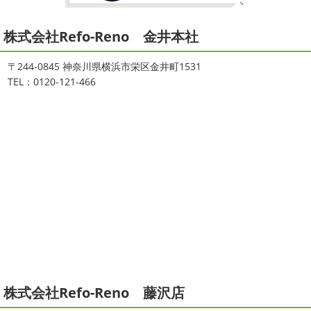
2021/08/16
2026
初雪
＊横浜・藤沢・寒川・
ヨガ
＊湘南の外壁塗装専門店＊
小田原・茅ヶ崎外壁塗装専門店＊
株式会社Refo-Reno 金井本社
大変ご無沙汰しております
色々仕事
ご無沙汰しております
少し更新してな
が立て込みブログ更新出来ずでした
お
い間に2026年も1か月半がたとうとしていますね
改めま
盆休みも頂き、今日からお仕事です
お仕事一発目は こち
して… 本年もどうぞよろしくお願いいたします
先日は神
〒244-0845 神奈川県横浜市栄区金井町1531
らへ ？？？ どこだかわかりますか？ そうです
マービス
奈川でも雪が降りましたね
近所の公園も雪が積もってい
TEL：0120-121-466
タでヨガからのスタート
最高 ...
て子供たちは大 ...
2021/06/28
2025/12/27
サーフレッスン
＊湘南の外壁塗
年末年始のお知らせ＊横浜・藤沢・
装専門店＊
寒川・小田原・茅ヶ崎外壁塗装専門
ご無沙汰しております
ちょっとお久し
店＊
ぶりのサーフブログです
営業部長もお久しぶりのサーフ
拝啓 師走の候、ますますご健勝のこととお喜び申し上げ
ィンです!! まずはマービスタでストレッチ
今日ははおち
ます。 平素は格別のご高配を賜り、厚くお礼申し上げま
ゃんも一緒に
しっかり体をほぐします。 パパなにしてる
す。 さて、株式会社大野建装では年末年始の休業日につき
のかな～
は ...
まして、下記のとおり休業日とさせていただきます。 皆様
には大変 ...
2021/04/19
本日もヨガから
＊湘南の外壁塗装
2025/11/18
株式会社Refo-Reno 藤沢店
専門店＊
湘南の虎
＊横浜・藤沢・寒