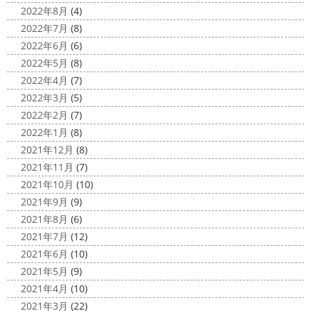
が、明日は祝日です
今日も１日頑張りましょう
さて
2022年8月
(4)
さて、先日のブログで書いた、小倉氏のオーダーしたウェ
2022年7月
(8)
ットが完成しました
着心地抜群の様です
はおち
2022年6月
(6)
ゃんも一緒にパチリ
...
2022年5月
(8)
2022年4月
(7)
2022年3月
(5)
2022年2月
(7)
2022年1月
(8)
2021年12月
(8)
2021年11月
(7)
2021年10月
(10)
2021年9月
(9)
2021年8月
(6)
2021年7月
(12)
2021年6月
(10)
2021年5月
(9)
2021年4月
(10)
2021年3月
(22)