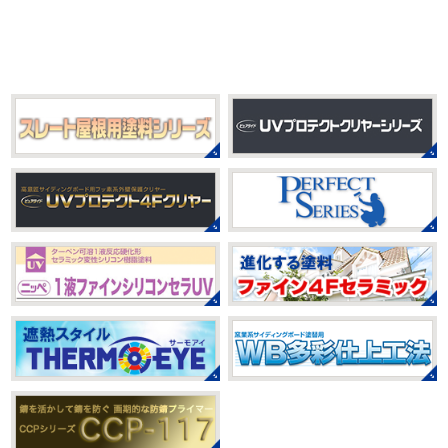
ょう
おっ
ここはマービスタですね
営業部長久々の
しくなって過ごしやすい陽気になってきましたがいかがお
サーフレッスンです
久々なので海に入る前にしっかりと
過ごしですか？
先日、娘とシール帳を作りました
シ
身体をほぐ ...
ール帳を作ってからはシール集めにどっぷりハマり中です
私の小学生の頃 ...
2021/03/23
ヨガヨガ～♡＊湘南の外壁塗装専門
2025/08/30
店＊
ベビタピ
＊横浜・藤沢・寒川・
本日もこちらから
ヨガ日和
はおちゃ
小田原・茅ヶ崎外壁塗装専門店＊
んも
柔らかくて羨ましい
先生のダウンドッグ綺麗～
みなさんこんにちは(#^.^#)
もうすぐ８
いつか私もこんなキレイになれるように頑張ります
月が終わりますがいかがお過ごしですか？ 先日、娘と原宿
今はまだ、はおちゃんと共に修業です
のベビタピに行ってきました
以前は早朝から大行列だっ
たので暑い中並ぶ勇気が出なかったのですが予約ができる
2021/03/02
ようになってい ...
it`s new
＊湘南の外壁塗装専門店
＊
2025/07/28
おはようございます
今日は風が強い
フットサル大会
＊横浜・藤沢・
こんな日はお仕事日和です
営業部長のNEW Wet
じ
寒川・小田原・茅ヶ崎外壁塗装専門
ゃ～ん コレクトのマークも入ってる
気温はだいぶ春めい
店＊
てきましたが、まだまだ水は冷たいので、こちらがあれば
みなさんこんにちは(#^.^#)
相変わらず暑い日が続いてい
安心
このウ ...
ますが、いかがお過ごしでしょうか？ 先日行われた毎年恒