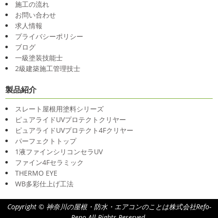
施工の流れ
お問い合わせ
求人情報
プライバシーポリシー
ブログ
一級塗装技能士
2級建築施工管理技士
製品紹介
スレート屋根用塗料シリーズ
ピュアライドUVプロテクトクリヤー
ピュアライドUVプロテクト4Fクリヤー
パーフェクトトップ
1液ファインシリコンセラUV
ファイン4Fセラミック
THERMO EYE
WB多彩仕上げ工法
Copyright © 神奈川の屋根・防水・エアコンのことは株式会社Refo-
Reno All Rights Reserved.