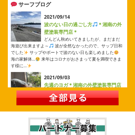
サーフブログ
2026/05/31
ベルマーレ
＊横浜・藤沢・寒
2021/09/14
川・茅ヶ崎・小田原外壁塗装専門店
波のない日の過ごし方
＊湘南の外
＊
壁塗装専門店＊
みなさんこんにちは(#^.^#)
先日は試合の応援に行ったの
どんどん秋めいてきましたが、まだまだ
でその時の写真を載せようと思います
今シーズン初の応
海遊び出来ますよ～
波が全然なかったので、サップ日和
援(*^▽^*) 弊社の新しい担当のキクチさんにも会えました
でした
サップやボートで波のない日も楽しめました
今シーズンもよろしくお願いいたします
海の家解体…
来年はコロナがおさまって夏を満喫できま
す様に…
2026/05/02
2021/09/03
自転車
＊横浜・藤沢・寒川・茅
先週のヨガ＊湘南の外壁塗装専門店
ヶ崎・小田原外壁塗装専門店＊
＊
みなさんこんにちは
ＧＷはいかがお
過ごしですか？ 先日は娘と海沿いにある公園で自転車の練
先週のヨガ
はい、可愛い～
ダウンド
習に行ってきました
今まではキックボード派だったので
ッグ
はおちゃんだいぶヨガがお上手に
伸ばしてる後
自転車に興味を示さなかったのですが、お友達の影響で欲
ろに、はおちゃんが積み上げたヨガブロックが
夏休み中
しいとお願いされたので ...
で先生の息子さんも
先生2人抱っこすごい
子連れ歓迎
ヨガ、運動の秋
...
2026/02/26