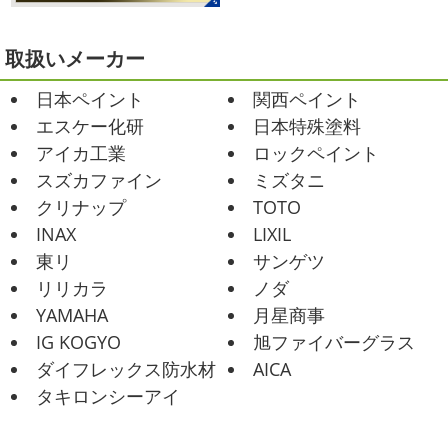
例、ベルマーレ主催のフットサル大会に大野建装も出場し
2021/02/12
ました
大野建装は3勝することができました
...
Yoga
＊湘南の外壁塗装専門店＊
取扱いメーカー
おはようございます
今週ももうおしま
2025/07/17
日本ペイント
関西ペイント
いですが、今週はヨガからのスタートで
誕生日会
＊横浜・藤沢・寒川・
Happy
小さい足
伸びる～
腕をかなり使いました!!
エスケー化研
日本特殊塗料
小田原・茅ヶ崎外壁塗装専門店＊
久しぶりのヨガで太陽礼拝をずっとやったので、全身バキ
アイカ工業
ロックペイント
みなさんこんにちは(*^▽^*)
30℃越え
バキでした
でも最高に気持ち ...
が当たり前になってしまっていますが夏バテなどされてい
スズカファイン
ミズタニ
ませんか？
先日は友人のお誕生日で食事に行ったので
2021/02/01
クリナップ
TOTO
その時の写真を載せたいと思います
お肉が好きな友達だ
海日和
＊湘南の外壁塗装専門店＊
INAX
LIXIL
ったので関内に ...
昨日はとっても暖かかったですね
自転
東リ
サンゲツ
車で走っていると暑かったです
海にも
2025/06/09
リリカラ
ノダ
公園にもたくさんの子供達が遊んでいました♬ 先週は波の
家庭菜園
＊横浜・藤沢・寒
YAMAHA
月星商事
ある日も多かったですね
まだ寒い日も多いけど、やっぱ
川・茅ヶ崎・小田原外壁塗装専門店
り海は気持ちいー
見てるだけでも癒 ...
IG KOGYO
旭ファイバーグラス
＊
ダイフレックス防水材
AICA
2021/01/26
みなさんこんにちは
今週から梅雨入りだそうですがい
タキロンシーアイ
ちょっとご無沙汰です
＊湘南の外
かがお過ごしでしょうか
本日は営業さんが家庭菜園をは
じめたそうなのでその写真をアップしていきたいと思いま
壁塗装専門店＊
す
栽培初日↑
ここまで大きくなりました(#^.^#)
...