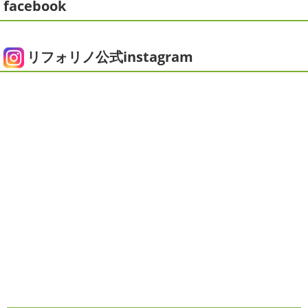
facebook
こんにちは!! ちょっと仕事がバタバタして
おり、お久しぶりの更新になってしまいました
そんな間
2025/05/24
にコロナがまた急増して緊急事態宣言が発令しましたが、
ピオニー
＊横浜・藤沢・寒川・茅
皆さまいかがお過ごしでしょうか？？ コロナで今年はまだ
リフォリノ公式instagram
ヶ崎・小田原外壁塗装専門店＊
ヨガにも行けず、ウ ...
みなさんこんにちは(*^▽^*)
徐々に夏
2020/12/14
の陽気になりつつありますが、いかがお過ごしでしょう
今日の朝活
＊湘南の外壁塗装専門
か？
我が家では芍薬の季節になったので沢山お取り寄せ
しました
1年のうちの1か月程の間しか出回らないお花
店＊
なので芍薬がお花 ...
今日はこちらからスタート
マービスタ
クリスマス仕様
今日はみんなでヨガ～
お久しぶり
2025/04/29
のAちゃん
はおちゃんも一緒に
事務員みな背中バキバ
ダブルトーン塗装
＊横浜・藤沢・
キです
はおちゃんおさまる
今日でヨガ納めです!! 来年
寒川・小田原・茅ヶ崎外壁塗装専門
も沢山ヨガ ...
店＊
2020/12/11
みなさんこんにちは(*^▽^*)
日中は暖かいですが夜はま
先日のサーフレッスン
＊湘南の
だ冷え込みますね
今日はダブルトーン塗装を紹介したい
外壁塗装専門店＊
と思います
とってもオシャレですね
このような2色
使いでオシャレに仕上げることもできますのでお気軽に ...
こんにちは
あっという間に12月も10日
をすぎてしまい、今年も残す所3週間あまり
早い！！早
2025/04/24