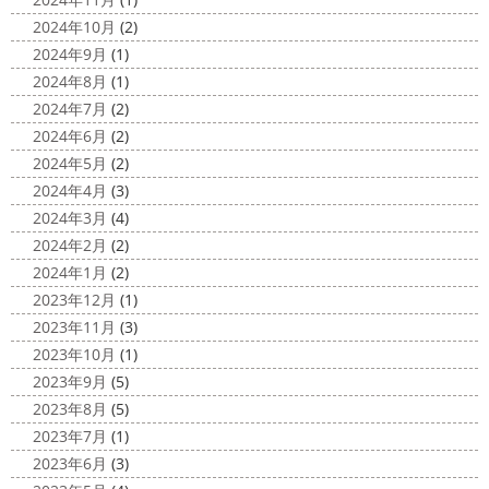
海に行きたい…！！！＊湘南の外壁
専門店＊
2024年10月
(2)
塗装専門店＊
みなさんこんにちは(^O^)
花粉がたくさん飛んでいます
2024年9月
(1)
最近は暖かくて過ごしやすいお天気です
が、みなさんはいかがお過ごしですか？
笑 先日、池袋の
2024年8月
(1)
ね
弊社ライダーの脇祐史君はバリ島に行きました!! 私も
サンシャイン水族館に行きました
外国人の方が多く、
2024年7月
(2)
行きたいーーーーー!!! 写真が送られてきたら、またアップ
館内はとても賑わっていました
ここの大きな水槽にはサ
2024年6月
(2)
していきますね
こちらは今回ではなくて以前のバリショ
...
2024年5月
(2)
ット
2025/03/12
2024年4月
(3)
2020/11/12
高圧洗浄について
＊横浜・藤
2024年3月
(4)
朝活
＊湘南の外壁塗装専門店＊
沢・寒川・小田原・茅ヶ崎外壁塗装
2024年2月
(2)
小倉氏サーフィンにはまり中
今回は浩
専門店＊
2024年1月
(2)
さんも一緒に
３人で出発
波は小さい
今日は高圧洗浄が何故必要かについて説明させていただき
2023年12月
(1)
けどお天気良くて気持ち～
まずは陸でのイメトレ 入水～
ます
塗装工事をお考えのお客様は長くなりますが、ぜ
2023年11月
(3)
小倉氏ライド
日々成長
浩さん昔やっていたよう
ひ読んでみてくださいね
外壁や屋根の表面に塗装してで
2023年10月
(1)
で、すぐ立ててました
ですが、 ...
きた塗膜は、毎日屋外で紫外線、雨風、排気ガスなどにさ
2023年9月
(5)
らされて ...
2020/11/10
2023年8月
(5)
HAPPY HALLOWEEN
＊湘南の
2025/03/02
2023年7月
(1)
外壁塗装専門店＊
表彰
＊横浜・藤沢・寒川・小田
2023年6月
(3)
ちょっとご無沙汰してる間にもう11月も