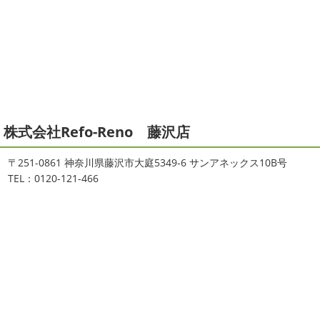
ご無沙汰しております
ちょっとお久し
店＊
ぶりのサーフブログです
営業部長もお久しぶりのサーフ
拝啓 師走の候、ますますご健勝のこととお喜び申し上げ
ィンです!! まずはマービスタでストレッチ
今日ははおち
ます。 平素は格別のご高配を賜り、厚くお礼申し上げま
ゃんも一緒に
しっかり体をほぐします。 パパなにしてる
す。 さて、株式会社大野建装では年末年始の休業日につき
のかな～
は ...
まして、下記のとおり休業日とさせていただきます。 皆様
には大変 ...
2021/04/19
本日もヨガから
＊湘南の外壁塗装
2025/11/18
株式会社Refo-Reno 藤沢店
専門店＊
湘南の虎
＊横浜・藤沢・寒
おはようございます
ちょっとお久しぶ
川・茅ヶ崎・小田原外壁塗装専門店
〒251-0861 神奈川県藤沢市大庭5349-6 サンアネックス10B号
りのヨガへ
ちょっとご無沙汰のヨガで体がバキバキです
＊
TEL：0120-121-466
伸ばすと気持ち～ はおちゃんも日に日に上達しています
みなさんこんにちは(#^.^#)
インフルエンザが大流行して
♡ 今日は貸し切りヨガでみっちり見て頂きました
沢山動
いますが体調など崩していませんか？
今日は湘南ベル
いたから、はおち ...
マーレの湘南の虎こと島村さんが本社にいらしてください
ました(*^▽^*) 来年のスポンサー契約の更新をお ...
2021/04/01
2021初SURF
＊湘南の外壁塗装専
2025/09/27
門店＊
シール帳
＊横浜・藤沢・寒川・
おはようございます
もう4月になって
茅ヶ崎・小田原外壁塗装専門店＊
しまいましたね!! 新しい年の始まりです!! 頑張っていきまし
みなさんこんにちは(*^▽^*)
だいぶ涼