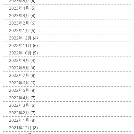
原・茅ヶ崎外壁塗装専門店＊
2023年5月
(4)
10日が過ぎようとしていますね
2020年もあっとゆう間
みなさんこんにちは
昨日からポカポ
2023年4月
(5)
に終わってしまう～
今年はコロナの影響で色々なイベン
カ陽気になり過ごしやすくなりましたね
本日は嬉しい
2023年3月
(4)
トもなくなり淋しいですね… ですが、先日ブログでもお伝
お知らせをさせていただきます
先日、弊社が日本ペイン
2023年2月
(6)
えしたマービスタ ...
ト神奈川営業所様より優良施工会社として表彰されました
2023年1月
(5)
このよ ...
2020/11/02
2022年12月
(4)
ウェット完成
＊湘南の外壁塗装専
2022年11月
(6)
門店＊
2022年10月
(5)
こんにちは!! 今週も１週間始まりました
2022年9月
(4)
が、明日は祝日です
今日も１日頑張りましょう
さて
2022年8月
(4)
さて、先日のブログで書いた、小倉氏のオーダーしたウェ
2022年7月
(8)
ットが完成しました
着心地抜群の様です
はおち
2022年6月
(6)
ゃんも一緒にパチリ
...
2022年5月
(8)
2022年4月
(7)
2022年3月
(5)
2022年2月
(7)
2022年1月
(8)
2021年12月
(8)