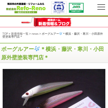
togg
navi
TOP
>
新着情報一覧
>
news
>
ボーグルアー
＊横浜・藤沢・寒川・小田原外
壁塗装専門店＊
ボーグルアー
＊横浜・藤沢・寒川・小田
原外壁塗装専門店＊