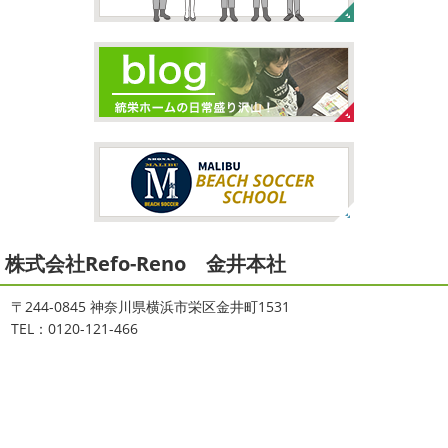
2021/09/02
3連休
＊横浜・藤沢・寒川・茅ヶ
大量発生!!!＊湘南の外壁塗装専門店
崎・小田原外壁塗装専門店＊
＊
こんにちは♡ 今週は3連休明けからのスタ
ートでしたね!! 皆様連休はいかがお過ごしでしたでしょう
夏休みが終わったと思ったら、急に寒く
か？ 私は息子のサッカー遠征の応援に御殿場のほうまで行
なりましたね
夏休み最後の週末に海へ
日曜日はちょ
ってきました
暖かくなると思っていたら、強風で思って
っと寒かったです
海に入っている時からチクチクするな
いたよりも寒かっ ...
と思っていたのですが、次の日に 身体中が痒い!! チンクイ
が大量発生している ...
2026/02/12
2021/08/16
2026
初雪
＊横浜・藤沢・寒川・
ヨガ
＊湘南の外壁塗装専門店＊
小田原・茅ヶ崎外壁塗装専門店＊
株式会社Refo-Reno 金井本社
大変ご無沙汰しております
色々仕事
ご無沙汰しております
少し更新してな
が立て込みブログ更新出来ずでした
お
い間に2026年も1か月半がたとうとしていますね
改めま
盆休みも頂き、今日からお仕事です
お仕事一発目は こち
して… 本年もどうぞよろしくお願いいたします
先日は神
〒244-0845 神奈川県横浜市栄区金井町1531
らへ ？？？ どこだかわかりますか？ そうです
マービス
奈川でも雪が降りましたね
近所の公園も雪が積もってい
TEL：0120-121-466
タでヨガからのスタート
最高 ...
て子供たちは大 ...
2021/06/28
2025/12/27
サーフレッスン
＊湘南の外壁塗
年末年始のお知らせ＊横浜・藤沢・
装専門店＊
寒川・小田原・茅ヶ崎外壁塗装専門