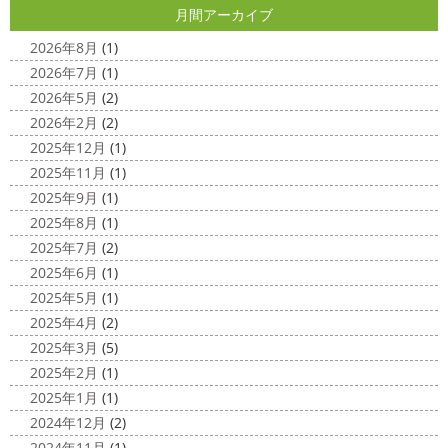
すぎる
コロナがまた蔓延していますが、体調管理に気を
月間アーカイブ
美容院
＊横浜・藤沢・寒川・小田
つけて行きましょー
さてさて、先日のサーフレッスン
原・茅ヶ崎外壁塗装専門店＊
ちょっとご無沙 ...
2026年8月
(1)
みなさんこんにちは(#^.^#)
4月下旬に
2026年7月
(1)
2020/11/30
なりどんどん暖かくなってきましたね
先日は娘の美容院
2026年5月
(2)
Bali
＊湘南の外壁塗装専門店＊
に行ってきました
腰まで頑張って伸ばした髪の毛をバッ
2026年2月
(2)
こんにちは!! 今日はバリショットを少しだ
サリ切りたいとの事だったで数年ぶりの美容院に
30セン
2025年12月
(1)
け
南国
ウルワツ
海パンで海に入
チほど切る ...
2025年11月
(1)
れるって最高ですね
チューブ大好きな脇祐史プロ
ま
2025/03/31
2025年9月
(1)
だまだ普通にバリに行く事は難しいですが、早く自由に海
夜桜
＊横浜・藤沢・寒川・小田
外に行けるようになりますように…
2025年8月
(1)
原・茅ヶ崎外壁塗装専門店＊
2025年7月
(2)
2020/11/26
みなさんこんにちは(*^▽^*)
ここ数日
2025年6月
(1)
海散歩
＊湘南の外壁塗装専門店＊
は真冬の寒さとなりましたがいかがお過ごしですか？
先
2025年5月
(1)
こんにちわ☼ 最近はグッと気温が下がり
日は都内の夜桜を観に行きました
例年よりも大分寒いお
2025年4月
(2)
寒くなりましたね
気づけば今年も後一
花見になりましたがとても綺麗でした(*^_^*)
帰りは人気
2025年3月
(5)
か月ちょっと(´ﾟдﾟ｀) 早い早い
先日の夕散歩
またコ
のハン ...
2025年2月
(1)
ロナが危険な感じになってきたので、海にはたくさんの人
2025/03/27
2025年1月
(1)
が来てました！！ でも、海なら ...
サンシャイン水族館
＊横浜・藤
2024年12月
(2)
2020/11/19
沢・寒川・小田原・茅ヶ崎外壁塗装
2024年11月
(1)