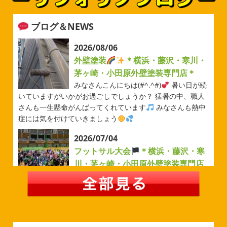
ブログ＆NEWS
2026/08/06
外壁塗装
＊横浜・藤沢・寒川・
茅ヶ崎・小田原外壁塗装専門店＊
みなさんこんにちは(#^.^#)
暑い日が続
いていますがいかがお過ごしでしょうか？ 猛暑の中、職人
さんも一生懸命がんばってくれています
みなさんも熱中
症には気を付けていきましょう
2026/07/04
フットサル大会
＊横浜・藤沢・寒
川・茅ヶ崎・小田原外壁塗装専門店
＊
みなさんこんにちは(#^.^#)
例年より過ごしやすい気温が
続いていますがいかがお過ごしでしょうか？ 先日は毎年恒
例のベルマーレフットサル大会に参加してきました
普段
運動する機会が少ないのでいい運動になりました
...