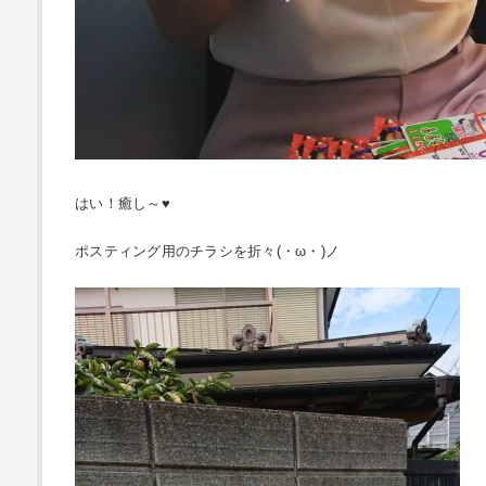
はい！癒し～♥
ポスティング用のチラシを折々(・ω・)ノ