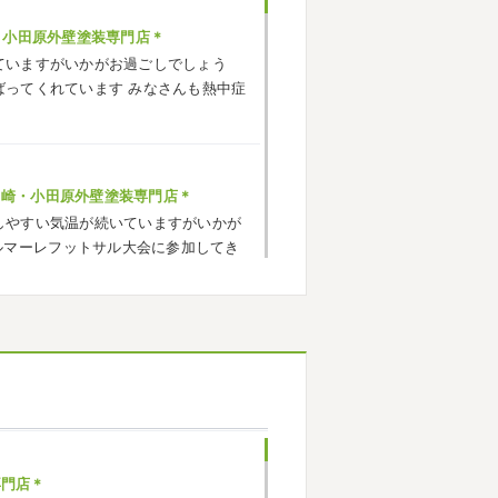
・小田原外壁塗装専門店＊
ていますがいかがお過ごしでしょう
ばってくれています
みなさんも熱中症
ヶ崎・小田原外壁塗装専門店＊
しやすい気温が続いていますがいかが
ルマーレフットサル大会に参加してき
でいい運動になりました
...
ヶ崎・小田原外壁塗装専門店＊
応援に行ったのでその時の写真を載せ
^*) 弊社の新しい担当のキクチさんに
お願いいたします
専門店＊