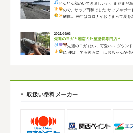
どんどん秋めいてきましたが、まだまだ
自転車
＊横浜・藤沢・寒川・茅ヶ崎・
ので、サップ日和でした
サップやボー
みなさんこんにちは
ＧＷはいかがお過
解体…
来年はコロナがおさまって夏を
公園で自転車の練習に行ってきました
今
車に興味を示さなかったのですが、お友達の影
2021/09/03
先週のヨガ＊湘南の外壁塗装専門店＊
2026/02/26
先週のヨガ
はい、可愛い～
ダウンド
3連休
＊横浜・藤沢・寒川・茅ヶ崎・小田
に
伸ばしてる後ろに、はおちゃんが積
こんにちは♡ 今週は3連休明けからのスター
生の息子さんも
先生2人抱っこすご
しでしたでしょうか？ 私は息子のサッカー
きました
暖かくなると思っていたら、強風で
2021/09/02
大量発生!!!＊湘南の外壁塗装専門店＊
2026/02/12
夏休みが終わったと思ったら、急に寒く
2026
初雪
＊横浜・藤沢・寒川・小田原
取扱い塗料メーカー
日曜日はちょっと寒かったです
海に入
ご無沙汰しております
少し更新してない間
ていたのですが、次の日に 身体中が痒い!! チ
いますね
改めまして… 本年もどうぞよ
川でも雪が降りましたね
近所の公園も雪が
2021/08/16
ヨガ
＊湘南の外壁塗装専門店＊
2025/12/27
大変ご無沙汰しております
色々仕事
年末年始のお知らせ＊横浜・藤沢・寒川・小