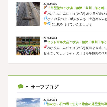
2026/08/06
外壁塗装
＊横浜・藤沢・寒川・茅ヶ崎
みなさんこんにちは(#^.^#)
暑い日が続い
か？ 猛暑の中、職人さんも一生懸命がん
には気を付けていきましょう
2026/07/04
フットサル大会
＊横浜・藤沢・寒川・茅
みなさんこんにちは(#^.^#)
例年より過ご
お過ごしでしょうか？ 先日は毎年恒例のベ
ました
普段運動する機会が少ないの
2026/05/31
ベルマーレ
＊横浜・藤沢・寒川・茅
みなさんこんにちは(#^.^#)
先日は試合の
サーフブログ
ようと思います
今シーズン初の応援(*^▽
も会えました
今シーズンもよろしく
2021/09/14
波のない日の過ごし方
＊湘南の外壁塗装
2026/05/02