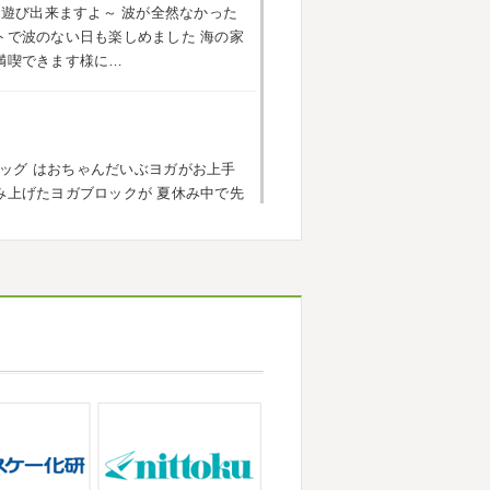
海遊び出来ますよ～
波が全然なかった
小田原外壁塗装専門店＊
トで波のない日も楽しめました
海の家
ごしですか？ 先日は娘と海沿いにある
満喫できます様に…
まではキックボード派だったので自転
響で欲しいとお願いされたので ...
ッグ
はおちゃんだいぶヨガがお上手
原外壁塗装専門店＊
み上げたヨガブロックが
夏休み中で先
トでしたね!! 皆様連休はいかがお過ご
い
子連れ歓迎ヨガ、運動の秋
...
遠征の応援に御殿場のほうまで行って
思っていたよりも寒かっ ...
なりましたね
夏休み最後の週末に海へ
・茅ヶ崎外壁塗装専門店＊
っている時からチクチクするなと思っ
に2026年も1か月半がたとうとして
ンクイが大量発生している ...
ろしくお願いいたします
先日は神奈
積もっていて子供たちは大 ...
が立て込みブログ更新出来ずでした
田原・茅ヶ崎外壁塗装専門店＊