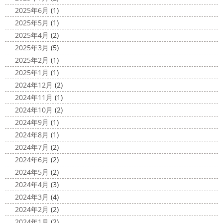
2020/11/26
みなさんこんにちは(*^▽^*)
ここ数日
2025年6月
(1)
海散歩
＊湘南の外壁塗装専門店＊
は真冬の寒さとなりましたがいかがお過ごしですか？
先
2025年5月
(1)
こんにちわ☼ 最近はグッと気温が下がり
日は都内の夜桜を観に行きました
例年よりも大分寒いお
2025年4月
(2)
寒くなりましたね
気づけば今年も後一
花見になりましたがとても綺麗でした(*^_^*)
帰りは人気
2025年3月
(5)
か月ちょっと(´ﾟдﾟ｀) 早い早い
先日の夕散歩
またコ
のハン ...
2025年2月
(1)
ロナが危険な感じになってきたので、海にはたくさんの人
2025/03/27
2025年1月
(1)
が来てました！！ でも、海なら ...
サンシャイン水族館
＊横浜・藤
2024年12月
(2)
2020/11/19
沢・寒川・小田原・茅ヶ崎外壁塗装
2024年11月
(1)
海に行きたい…！！！＊湘南の外壁
専門店＊
2024年10月
(2)
塗装専門店＊
みなさんこんにちは(^O^)
花粉がたくさん飛んでいます
2024年9月
(1)
最近は暖かくて過ごしやすいお天気です
が、みなさんはいかがお過ごしですか？
笑 先日、池袋の
2024年8月
(1)
ね
弊社ライダーの脇祐史君はバリ島に行きました!! 私も
サンシャイン水族館に行きました
外国人の方が多く、
2024年7月
(2)
行きたいーーーーー!!! 写真が送られてきたら、またアップ
館内はとても賑わっていました
ここの大きな水槽にはサ
2024年6月
(2)
していきますね
こちらは今回ではなくて以前のバリショ
...
2024年5月
(2)
ット
2025/03/12
2024年4月
(3)
2020/11/12
高圧洗浄について
＊横浜・藤
2024年3月
(4)
朝活
＊湘南の外壁塗装専門店＊
沢・寒川・小田原・茅ヶ崎外壁塗装
2024年2月
(2)
小倉氏サーフィンにはまり中
今回は浩
専門店＊
2024年1月
(2)