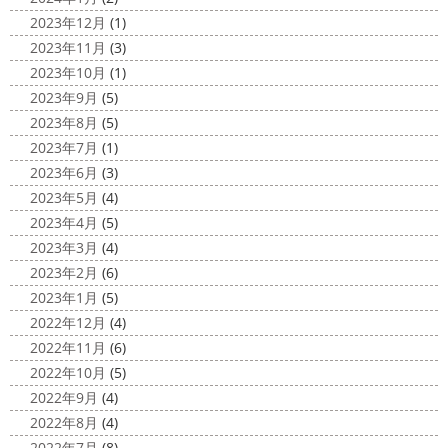
さんも一緒に
３人で出発
波は小さい
今日は高圧洗浄が何故必要かについて説明させていただき
2023年12月
(1)
けどお天気良くて気持ち～
まずは陸でのイメトレ 入水～
ます
塗装工事をお考えのお客様は長くなりますが、ぜ
2023年11月
(3)
小倉氏ライド
日々成長
浩さん昔やっていたよう
ひ読んでみてくださいね
外壁や屋根の表面に塗装してで
2023年10月
(1)
で、すぐ立ててました
ですが、 ...
きた塗膜は、毎日屋外で紫外線、雨風、排気ガスなどにさ
2023年9月
(5)
らされて ...
2020/11/10
2023年8月
(5)
HAPPY HALLOWEEN
＊湘南の
2025/03/02
2023年7月
(1)
外壁塗装専門店＊
表彰
＊横浜・藤沢・寒川・小田
2023年6月
(3)
ちょっとご無沙汰してる間にもう11月も
原・茅ヶ崎外壁塗装専門店＊
2023年5月
(4)
10日が過ぎようとしていますね
2020年もあっとゆう間
みなさんこんにちは
昨日からポカポ
2023年4月
(5)
に終わってしまう～
今年はコロナの影響で色々なイベン
カ陽気になり過ごしやすくなりましたね
本日は嬉しい
2023年3月
(4)
トもなくなり淋しいですね… ですが、先日ブログでもお伝
お知らせをさせていただきます
先日、弊社が日本ペイン
2023年2月
(6)
えしたマービスタ ...
ト神奈川営業所様より優良施工会社として表彰されました
2023年1月
(5)
このよ ...
2020/11/02
2022年12月
(4)
ウェット完成
＊湘南の外壁塗装専
2022年11月
(6)
門店＊
2022年10月
(5)
こんにちは!! 今週も１週間始まりました
2022年9月
(4)
が、明日は祝日です
今日も１日頑張りましょう
さて
2022年8月
(4)
さて、先日のブログで書いた、小倉氏のオーダーしたウェ
2022年7月
(8)