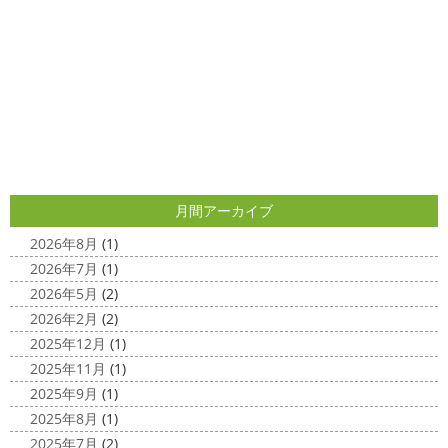
ダブルトーン塗装
＊横浜・藤沢・
キです
はおちゃんおさまる
今日でヨガ納めです!! 来年
寒川・小田原・茅ヶ崎外壁塗装専門
も沢山ヨガ ...
店＊
2020/12/11
みなさんこんにちは(*^▽^*)
日中は暖かいですが夜はま
先日のサーフレッスン
＊湘南の
だ冷え込みますね
今日はダブルトーン塗装を紹介したい
外壁塗装専門店＊
と思います
とってもオシャレですね
このような2色
使いでオシャレに仕上げることもできますのでお気軽に ...
こんにちは
あっという間に12月も10日
をすぎてしまい、今年も残す所3週間あまり
早い！！早
2025/04/24
すぎる
コロナがまた蔓延していますが、体調管理に気を
月間アーカイブ
美容院
＊横浜・藤沢・寒川・小田
つけて行きましょー
さてさて、先日のサーフレッスン
原・茅ヶ崎外壁塗装専門店＊
ちょっとご無沙 ...
2026年8月
(1)
みなさんこんにちは(#^.^#)
4月下旬に
2026年7月
(1)
2020/11/30
なりどんどん暖かくなってきましたね
先日は娘の美容院
2026年5月
(2)
Bali
＊湘南の外壁塗装専門店＊
に行ってきました
腰まで頑張って伸ばした髪の毛をバッ
2026年2月
(2)
こんにちは!! 今日はバリショットを少しだ
サリ切りたいとの事だったで数年ぶりの美容院に
30セン
2025年12月
(1)
け
南国
ウルワツ
海パンで海に入
チほど切る ...
2025年11月
(1)
れるって最高ですね
チューブ大好きな脇祐史プロ
ま
2025/03/31
2025年9月
(1)
だまだ普通にバリに行く事は難しいですが、早く自由に海
夜桜
＊横浜・藤沢・寒川・小田
外に行けるようになりますように…
2025年8月
(1)
原・茅ヶ崎外壁塗装専門店＊
2025年7月
(2)