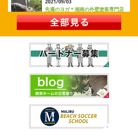
2021/09/03
自転車
＊横浜・藤沢・寒川・茅
先週のヨガ＊湘南の外壁塗装専門店
ヶ崎・小田原外壁塗装専門店＊
＊
みなさんこんにちは
ＧＷはいかがお
過ごしですか？ 先日は娘と海沿いにある公園で自転車の練
先週のヨガ
はい、可愛い～
ダウンド
習に行ってきました
今まではキックボード派だったので
ッグ
はおちゃんだいぶヨガがお上手に
伸ばしてる後
自転車に興味を示さなかったのですが、お友達の影響で欲
ろに、はおちゃんが積み上げたヨガブロックが
夏休み中
しいとお願いされたので ...
で先生の息子さんも
先生2人抱っこすごい
子連れ歓迎
ヨガ、運動の秋
...
2026/02/26
2021/09/02
3連休
＊横浜・藤沢・寒川・茅ヶ
大量発生!!!＊湘南の外壁塗装専門店
崎・小田原外壁塗装専門店＊
＊
こんにちは♡ 今週は3連休明けからのスタ
ートでしたね!! 皆様連休はいかがお過ごしでしたでしょう
夏休みが終わったと思ったら、急に寒く
か？ 私は息子のサッカー遠征の応援に御殿場のほうまで行
なりましたね
夏休み最後の週末に海へ
日曜日はちょ
ってきました
暖かくなると思っていたら、強風で思って
っと寒かったです
海に入っている時からチクチクするな
いたよりも寒かっ ...
と思っていたのですが、次の日に 身体中が痒い!! チンクイ
が大量発生している ...
2026/02/12
2021/08/16
2026
初雪
＊横浜・藤沢・寒川・
ヨガ
＊湘南の外壁塗装専門店＊
小田原・茅ヶ崎外壁塗装専門店＊