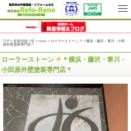
togg
navi
TOP
>
新着情報一覧
>
news
>
ローラーストーン
＊横浜・藤沢・寒川・小田
原外壁塗装専門店＊
ローラーストーン
＊横浜・藤沢・寒川・
小田原外壁塗装専門店＊