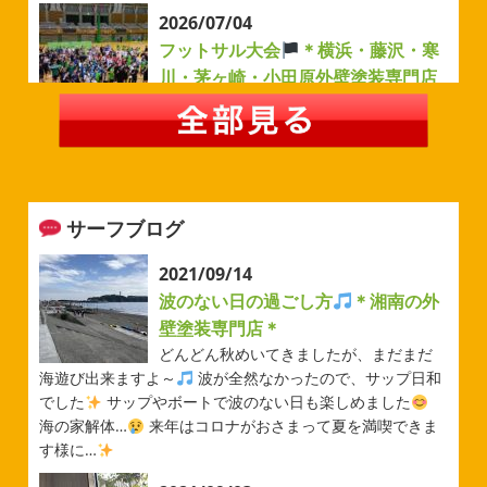
2026/07/04
フットサル大会
＊横浜・藤沢・寒
川・茅ヶ崎・小田原外壁塗装専門店
＊
みなさんこんにちは(#^.^#)
例年より過ごしやすい気温が
続いていますがいかがお過ごしでしょうか？ 先日は毎年恒
例のベルマーレフットサル大会に参加してきました
普段
運動する機会が少ないのでいい運動になりました
...
サーフブログ
2026/05/31
ベルマーレ
＊横浜・藤沢・寒
2021/09/14
川・茅ヶ崎・小田原外壁塗装専門店
波のない日の過ごし方
＊湘南の外
＊
壁塗装専門店＊
みなさんこんにちは(#^.^#)
先日は試合の応援に行ったの
どんどん秋めいてきましたが、まだまだ
でその時の写真を載せようと思います
今シーズン初の応
海遊び出来ますよ～
波が全然なかったので、サップ日和
援(*^▽^*) 弊社の新しい担当のキクチさんにも会えました
でした
サップやボートで波のない日も楽しめました
今シーズンもよろしくお願いいたします
海の家解体…
来年はコロナがおさまって夏を満喫できま
す様に…
2026/05/02