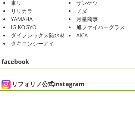
東リ
サンゲツ
車で走っていると暑かったです
海にも
2025/06/09
リリカラ
ノダ
公園にもたくさんの子供達が遊んでいました♬ 先週は波の
家庭菜園
＊横浜・藤沢・寒
YAMAHA
月星商事
ある日も多かったですね
まだ寒い日も多いけど、やっぱ
川・茅ヶ崎・小田原外壁塗装専門店
り海は気持ちいー
見てるだけでも癒 ...
IG KOGYO
旭ファイバーグラス
＊
ダイフレックス防水材
AICA
2021/01/26
みなさんこんにちは
今週から梅雨入りだそうですがい
タキロンシーアイ
ちょっとご無沙汰です
＊湘南の外
かがお過ごしでしょうか
本日は営業さんが家庭菜園をは
じめたそうなのでその写真をアップしていきたいと思いま
壁塗装専門店＊
す
栽培初日↑
ここまで大きくなりました(#^.^#)
...
facebook
こんにちは!! ちょっと仕事がバタバタして
おり、お久しぶりの更新になってしまいました
そんな間
2025/05/24
にコロナがまた急増して緊急事態宣言が発令しましたが、
ピオニー
＊横浜・藤沢・寒川・茅
皆さまいかがお過ごしでしょうか？？ コロナで今年はまだ
リフォリノ公式instagram
ヶ崎・小田原外壁塗装専門店＊
ヨガにも行けず、ウ ...
みなさんこんにちは(*^▽^*)
徐々に夏
2020/12/14
の陽気になりつつありますが、いかがお過ごしでしょう
今日の朝活
＊湘南の外壁塗装専門
か？
我が家では芍薬の季節になったので沢山お取り寄せ
しました
1年のうちの1か月程の間しか出回らないお花
店＊
なので芍薬がお花 ...
今日はこちらからスタート
マービスタ
クリスマス仕様
今日はみんなでヨガ～
お久しぶり
2025/04/29
のAちゃん
はおちゃんも一緒に
事務員みな背中バキバ