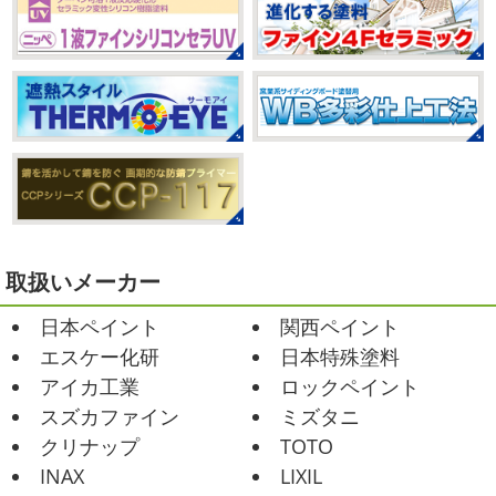
たので暑い中並ぶ勇気が出なかったのですが予約ができる
2021/03/02
ようになってい ...
it`s new
＊湘南の外壁塗装専門店
＊
2025/07/28
おはようございます
今日は風が強い
フットサル大会
＊横浜・藤沢・
こんな日はお仕事日和です
営業部長のNEW Wet
じ
寒川・小田原・茅ヶ崎外壁塗装専門
ゃ～ん コレクトのマークも入ってる
気温はだいぶ春めい
店＊
てきましたが、まだまだ水は冷たいので、こちらがあれば
みなさんこんにちは(#^.^#)
相変わらず暑い日が続いてい
安心
このウ ...
ますが、いかがお過ごしでしょうか？ 先日行われた毎年恒
例、ベルマーレ主催のフットサル大会に大野建装も出場し
2021/02/12
ました
大野建装は3勝することができました
...
Yoga
＊湘南の外壁塗装専門店＊
取扱いメーカー
おはようございます
今週ももうおしま
2025/07/17
日本ペイント
関西ペイント
いですが、今週はヨガからのスタートで
誕生日会
＊横浜・藤沢・寒川・
Happy
小さい足
伸びる～
腕をかなり使いました!!
エスケー化研
日本特殊塗料
小田原・茅ヶ崎外壁塗装専門店＊
久しぶりのヨガで太陽礼拝をずっとやったので、全身バキ
アイカ工業
ロックペイント
みなさんこんにちは(*^▽^*)
30℃越え
バキでした
でも最高に気持ち ...
が当たり前になってしまっていますが夏バテなどされてい
スズカファイン
ミズタニ
ませんか？
先日は友人のお誕生日で食事に行ったので
2021/02/01
クリナップ
TOTO
その時の写真を載せたいと思います
お肉が好きな友達だ
海日和
＊湘南の外壁塗装専門店＊
INAX
LIXIL
ったので関内に ...
昨日はとっても暖かかったですね
自転