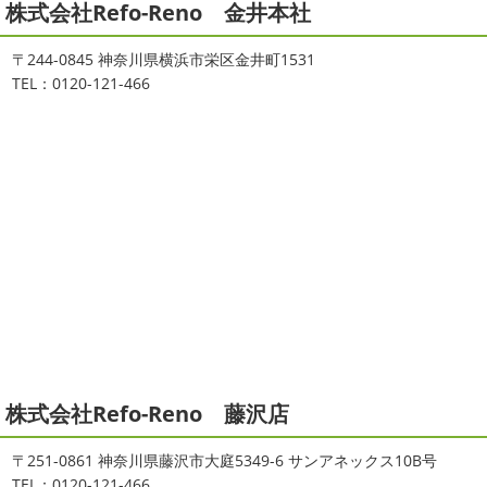
株式会社Refo-Reno 金井本社
大変ご無沙汰しております
色々仕事
ご無沙汰しております
少し更新してな
が立て込みブログ更新出来ずでした
お
い間に2026年も1か月半がたとうとしていますね
改めま
盆休みも頂き、今日からお仕事です
お仕事一発目は こち
して… 本年もどうぞよろしくお願いいたします
先日は神
〒244-0845 神奈川県横浜市栄区金井町1531
らへ ？？？ どこだかわかりますか？ そうです
マービス
奈川でも雪が降りましたね
近所の公園も雪が積もってい
TEL：0120-121-466
タでヨガからのスタート
最高 ...
て子供たちは大 ...
2021/06/28
2025/12/27
サーフレッスン
＊湘南の外壁塗
年末年始のお知らせ＊横浜・藤沢・
装専門店＊
寒川・小田原・茅ヶ崎外壁塗装専門
ご無沙汰しております
ちょっとお久し
店＊
ぶりのサーフブログです
営業部長もお久しぶりのサーフ
拝啓 師走の候、ますますご健勝のこととお喜び申し上げ
ィンです!! まずはマービスタでストレッチ
今日ははおち
ます。 平素は格別のご高配を賜り、厚くお礼申し上げま
ゃんも一緒に
しっかり体をほぐします。 パパなにしてる
す。 さて、株式会社大野建装では年末年始の休業日につき
のかな～
は ...
まして、下記のとおり休業日とさせていただきます。 皆様
には大変 ...
2021/04/19
本日もヨガから
＊湘南の外壁塗装
2025/11/18
株式会社Refo-Reno 藤沢店
専門店＊
湘南の虎
＊横浜・藤沢・寒
おはようございます
ちょっとお久しぶ
川・茅ヶ崎・小田原外壁塗装専門店
〒251-0861 神奈川県藤沢市大庭5349-6 サンアネックス10B号
りのヨガへ
ちょっとご無沙汰のヨガで体がバキバキです
＊
TEL：0120-121-466