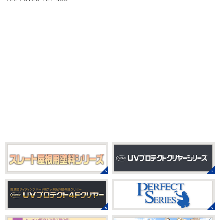
伸ばすと気持ち～ はおちゃんも日に日に上達しています
みなさんこんにちは(#^.^#)
インフルエンザが大流行して
♡ 今日は貸し切りヨガでみっちり見て頂きました
沢山動
いますが体調など崩していませんか？
今日は湘南ベル
いたから、はおち ...
マーレの湘南の虎こと島村さんが本社にいらしてください
ました(*^▽^*) 来年のスポンサー契約の更新をお ...
2021/04/01
2021初SURF
＊湘南の外壁塗装専
2025/09/27
門店＊
シール帳
＊横浜・藤沢・寒川・
おはようございます
もう4月になって
茅ヶ崎・小田原外壁塗装専門店＊
しまいましたね!! 新しい年の始まりです!! 頑張っていきまし
みなさんこんにちは(*^▽^*)
だいぶ涼
ょう
おっ
ここはマービスタですね
営業部長久々の
しくなって過ごしやすい陽気になってきましたがいかがお
サーフレッスンです
久々なので海に入る前にしっかりと
過ごしですか？
先日、娘とシール帳を作りました
シ
身体をほぐ ...
ール帳を作ってからはシール集めにどっぷりハマり中です
私の小学生の頃 ...
2021/03/23
ヨガヨガ～♡＊湘南の外壁塗装専門
2025/08/30
店＊
ベビタピ
＊横浜・藤沢・寒川・
本日もこちらから
ヨガ日和
はおちゃ
小田原・茅ヶ崎外壁塗装専門店＊
んも
柔らかくて羨ましい
先生のダウンドッグ綺麗～
みなさんこんにちは(#^.^#)
もうすぐ８
いつか私もこんなキレイになれるように頑張ります
月が終わりますがいかがお過ごしですか？ 先日、娘と原宿
今はまだ、はおちゃんと共に修業です
のベビタピに行ってきました
以前は早朝から大行列だっ