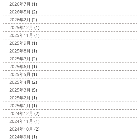
みなさんこんにちは(#^.^#)
4月下旬に
2026年7月
(1)
2020/11/30
なりどんどん暖かくなってきましたね
先日は娘の美容院
2026年5月
(2)
Bali
＊湘南の外壁塗装専門店＊
に行ってきました
腰まで頑張って伸ばした髪の毛をバッ
2026年2月
(2)
こんにちは!! 今日はバリショットを少しだ
サリ切りたいとの事だったで数年ぶりの美容院に
30セン
2025年12月
(1)
け
南国
ウルワツ
海パンで海に入
チほど切る ...
2025年11月
(1)
れるって最高ですね
チューブ大好きな脇祐史プロ
ま
2025/03/31
2025年9月
(1)
だまだ普通にバリに行く事は難しいですが、早く自由に海
夜桜
＊横浜・藤沢・寒川・小田
外に行けるようになりますように…
2025年8月
(1)
原・茅ヶ崎外壁塗装専門店＊
2025年7月
(2)
2020/11/26
みなさんこんにちは(*^▽^*)
ここ数日
2025年6月
(1)
海散歩
＊湘南の外壁塗装専門店＊
は真冬の寒さとなりましたがいかがお過ごしですか？
先
2025年5月
(1)
こんにちわ☼ 最近はグッと気温が下がり
日は都内の夜桜を観に行きました
例年よりも大分寒いお
2025年4月
(2)
寒くなりましたね
気づけば今年も後一
花見になりましたがとても綺麗でした(*^_^*)
帰りは人気
2025年3月
(5)
か月ちょっと(´ﾟдﾟ｀) 早い早い
先日の夕散歩
またコ
のハン ...
2025年2月
(1)
ロナが危険な感じになってきたので、海にはたくさんの人
2025/03/27
2025年1月
(1)
が来てました！！ でも、海なら ...
サンシャイン水族館
＊横浜・藤
2024年12月
(2)
2020/11/19
沢・寒川・小田原・茅ヶ崎外壁塗装
2024年11月
(1)
海に行きたい…！！！＊湘南の外壁
専門店＊
2024年10月
(2)
塗装専門店＊
みなさんこんにちは(^O^)
花粉がたくさん飛んでいます
2024年9月
(1)