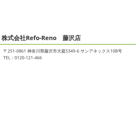
ます。 平素は格別のご高配を賜り、厚くお礼申し上げま
ゃんも一緒に
しっかり体をほぐします。 パパなにしてる
す。 さて、株式会社大野建装では年末年始の休業日につき
のかな～
は ...
まして、下記のとおり休業日とさせていただきます。 皆様
には大変 ...
2021/04/19
本日もヨガから
＊湘南の外壁塗装
2025/11/18
株式会社Refo-Reno 藤沢店
専門店＊
湘南の虎
＊横浜・藤沢・寒
おはようございます
ちょっとお久しぶ
川・茅ヶ崎・小田原外壁塗装専門店
〒251-0861 神奈川県藤沢市大庭5349-6 サンアネックス10B号
りのヨガへ
ちょっとご無沙汰のヨガで体がバキバキです
＊
TEL：0120-121-466
伸ばすと気持ち～ はおちゃんも日に日に上達しています
みなさんこんにちは(#^.^#)
インフルエンザが大流行して
♡ 今日は貸し切りヨガでみっちり見て頂きました
沢山動
いますが体調など崩していませんか？
今日は湘南ベル
いたから、はおち ...
マーレの湘南の虎こと島村さんが本社にいらしてください
ました(*^▽^*) 来年のスポンサー契約の更新をお ...
2021/04/01
2021初SURF
＊湘南の外壁塗装専
2025/09/27
門店＊
シール帳
＊横浜・藤沢・寒川・
おはようございます
もう4月になって
茅ヶ崎・小田原外壁塗装専門店＊
しまいましたね!! 新しい年の始まりです!! 頑張っていきまし
みなさんこんにちは(*^▽^*)
だいぶ涼
ょう
おっ
ここはマービスタですね
営業部長久々の
しくなって過ごしやすい陽気になってきましたがいかがお
サーフレッスンです
久々なので海に入る前にしっかりと
過ごしですか？
先日、娘とシール帳を作りました
シ
身体をほぐ ...