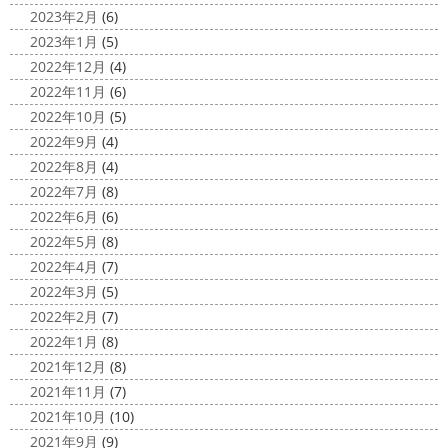
お知らせをさせていただきます
先日、弊社が日本ペイン
2023年2月
(6)
えしたマービスタ ...
ト神奈川営業所様より優良施工会社として表彰されました
2023年1月
(5)
このよ ...
2020/11/02
2022年12月
(4)
ウェット完成
＊湘南の外壁塗装専
2022年11月
(6)
門店＊
2022年10月
(5)
こんにちは!! 今週も１週間始まりました
2022年9月
(4)
が、明日は祝日です
今日も１日頑張りましょう
さて
2022年8月
(4)
さて、先日のブログで書いた、小倉氏のオーダーしたウェ
2022年7月
(8)
ットが完成しました
着心地抜群の様です
はおち
2022年6月
(6)
ゃんも一緒にパチリ
...
2022年5月
(8)
2022年4月
(7)
2022年3月
(5)
2022年2月
(7)
2022年1月
(8)
2021年12月
(8)
2021年11月
(7)
2021年10月
(10)
2021年9月
(9)