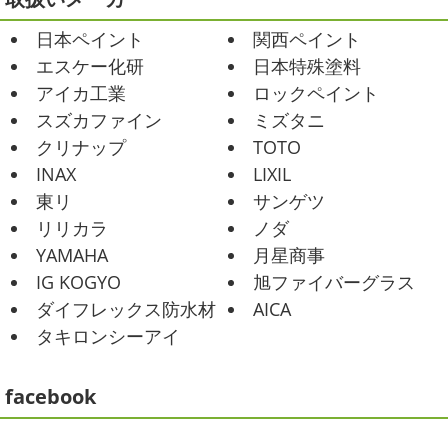
おはようございます
今週ももうおしま
2025/07/17
日本ペイント
関西ペイント
いですが、今週はヨガからのスタートで
誕生日会
＊横浜・藤沢・寒川・
Happy
小さい足
伸びる～
腕をかなり使いました!!
エスケー化研
日本特殊塗料
小田原・茅ヶ崎外壁塗装専門店＊
久しぶりのヨガで太陽礼拝をずっとやったので、全身バキ
アイカ工業
ロックペイント
みなさんこんにちは(*^▽^*)
30℃越え
バキでした
でも最高に気持ち ...
が当たり前になってしまっていますが夏バテなどされてい
スズカファイン
ミズタニ
ませんか？
先日は友人のお誕生日で食事に行ったので
2021/02/01
クリナップ
TOTO
その時の写真を載せたいと思います
お肉が好きな友達だ
海日和
＊湘南の外壁塗装専門店＊
INAX
LIXIL
ったので関内に ...
昨日はとっても暖かかったですね
自転
東リ
サンゲツ
車で走っていると暑かったです
海にも
2025/06/09
リリカラ
ノダ
公園にもたくさんの子供達が遊んでいました♬ 先週は波の
家庭菜園
＊横浜・藤沢・寒
YAMAHA
月星商事
ある日も多かったですね
まだ寒い日も多いけど、やっぱ
川・茅ヶ崎・小田原外壁塗装専門店
り海は気持ちいー
見てるだけでも癒 ...
IG KOGYO
旭ファイバーグラス
＊
ダイフレックス防水材
AICA
2021/01/26
みなさんこんにちは
今週から梅雨入りだそうですがい
タキロンシーアイ
ちょっとご無沙汰です
＊湘南の外
かがお過ごしでしょうか
本日は営業さんが家庭菜園をは
じめたそうなのでその写真をアップしていきたいと思いま
壁塗装専門店＊
す
栽培初日↑
ここまで大きくなりました(#^.^#)
...
facebook
こんにちは!! ちょっと仕事がバタバタして
おり、お久しぶりの更新になってしまいました
そんな間
2025/05/24
にコロナがまた急増して緊急事態宣言が発令しましたが、