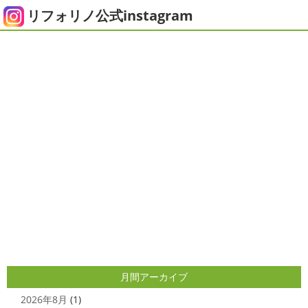
ピオニー
＊横浜・藤沢・寒川・茅
皆さまいかがお過ごしでしょうか？？ コロナで今年はまだ
リフォリノ公式instagram
ヶ崎・小田原外壁塗装専門店＊
ヨガにも行けず、ウ ...
みなさんこんにちは(*^▽^*)
徐々に夏
2020/12/14
の陽気になりつつありますが、いかがお過ごしでしょう
今日の朝活
＊湘南の外壁塗装専門
か？
我が家では芍薬の季節になったので沢山お取り寄せ
しました
1年のうちの1か月程の間しか出回らないお花
店＊
なので芍薬がお花 ...
今日はこちらからスタート
マービスタ
クリスマス仕様
今日はみんなでヨガ～
お久しぶり
2025/04/29
のAちゃん
はおちゃんも一緒に
事務員みな背中バキバ
ダブルトーン塗装
＊横浜・藤沢・
キです
はおちゃんおさまる
今日でヨガ納めです!! 来年
寒川・小田原・茅ヶ崎外壁塗装専門
も沢山ヨガ ...
店＊
2020/12/11
みなさんこんにちは(*^▽^*)
日中は暖かいですが夜はま
先日のサーフレッスン
＊湘南の
だ冷え込みますね
今日はダブルトーン塗装を紹介したい
外壁塗装専門店＊
と思います
とってもオシャレですね
このような2色
使いでオシャレに仕上げることもできますのでお気軽に ...
こんにちは
あっという間に12月も10日
をすぎてしまい、今年も残す所3週間あまり
早い！！早
2025/04/24
すぎる
コロナがまた蔓延していますが、体調管理に気を
月間アーカイブ
美容院
＊横浜・藤沢・寒川・小田
つけて行きましょー
さてさて、先日のサーフレッスン
原・茅ヶ崎外壁塗装専門店＊
ちょっとご無沙 ...
2026年8月
(1)