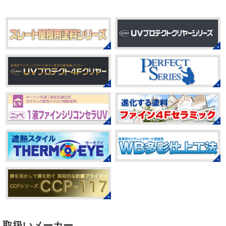
ール帳を作ってからはシール集めにどっぷりハマり中です
私の小学生の頃 ...
2021/03/23
ヨガヨガ～♡＊湘南の外壁塗装専門
2025/08/30
店＊
ベビタピ
＊横浜・藤沢・寒川・
本日もこちらから
ヨガ日和
はおちゃ
小田原・茅ヶ崎外壁塗装専門店＊
んも
柔らかくて羨ましい
先生のダウンドッグ綺麗～
みなさんこんにちは(#^.^#)
もうすぐ８
いつか私もこんなキレイになれるように頑張ります
月が終わりますがいかがお過ごしですか？ 先日、娘と原宿
今はまだ、はおちゃんと共に修業です
のベビタピに行ってきました
以前は早朝から大行列だっ
たので暑い中並ぶ勇気が出なかったのですが予約ができる
2021/03/02
ようになってい ...
it`s new
＊湘南の外壁塗装専門店
＊
2025/07/28
おはようございます
今日は風が強い
フットサル大会
＊横浜・藤沢・
こんな日はお仕事日和です
営業部長のNEW Wet
じ
寒川・小田原・茅ヶ崎外壁塗装専門
ゃ～ん コレクトのマークも入ってる
気温はだいぶ春めい
店＊
てきましたが、まだまだ水は冷たいので、こちらがあれば
みなさんこんにちは(#^.^#)
相変わらず暑い日が続いてい
安心
このウ ...
ますが、いかがお過ごしでしょうか？ 先日行われた毎年恒
例、ベルマーレ主催のフットサル大会に大野建装も出場し
2021/02/12
ました
大野建装は3勝することができました
...
Yoga
＊湘南の外壁塗装専門店＊
取扱いメーカー