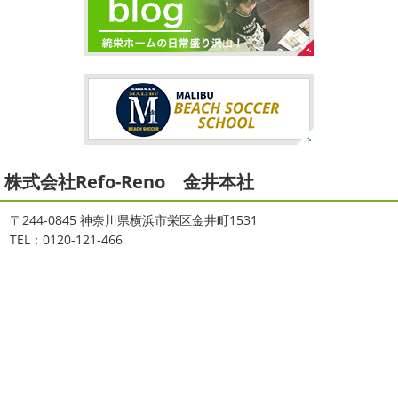
＊
こんにちは♡ 今週は3連休明けからのスタ
ートでしたね!! 皆様連休はいかがお過ごしでしたでしょう
夏休みが終わったと思ったら、急に寒く
か？ 私は息子のサッカー遠征の応援に御殿場のほうまで行
なりましたね
夏休み最後の週末に海へ
日曜日はちょ
ってきました
暖かくなると思っていたら、強風で思って
っと寒かったです
海に入っている時からチクチクするな
いたよりも寒かっ ...
と思っていたのですが、次の日に 身体中が痒い!! チンクイ
が大量発生している ...
2026/02/12
2021/08/16
2026
初雪
＊横浜・藤沢・寒川・
ヨガ
＊湘南の外壁塗装専門店＊
小田原・茅ヶ崎外壁塗装専門店＊
株式会社Refo-Reno 金井本社
大変ご無沙汰しております
色々仕事
ご無沙汰しております
少し更新してな
が立て込みブログ更新出来ずでした
お
い間に2026年も1か月半がたとうとしていますね
改めま
盆休みも頂き、今日からお仕事です
お仕事一発目は こち
して… 本年もどうぞよろしくお願いいたします
先日は神
〒244-0845 神奈川県横浜市栄区金井町1531
らへ ？？？ どこだかわかりますか？ そうです
マービス
奈川でも雪が降りましたね
近所の公園も雪が積もってい
TEL：0120-121-466
タでヨガからのスタート
最高 ...
て子供たちは大 ...
2021/06/28
2025/12/27
サーフレッスン
＊湘南の外壁塗
年末年始のお知らせ＊横浜・藤沢・
装専門店＊
寒川・小田原・茅ヶ崎外壁塗装専門
ご無沙汰しております
ちょっとお久し
店＊
ぶりのサーフブログです
営業部長もお久しぶりのサーフ
拝啓 師走の候、ますますご健勝のこととお喜び申し上げ
ィンです!! まずはマービスタでストレッチ
今日ははおち