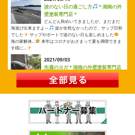
川・茅ヶ崎・小田原外壁塗装専門店
波のない日の過ごし方
＊湘南の外
＊
壁塗装専門店＊
みなさんこんにちは(#^.^#)
先日は試合の応援に行ったの
どんどん秋めいてきましたが、まだまだ
でその時の写真を載せようと思います
今シーズン初の応
海遊び出来ますよ～
波が全然なかったので、サップ日和
援(*^▽^*) 弊社の新しい担当のキクチさんにも会えました
でした
サップやボートで波のない日も楽しめました
今シーズンもよろしくお願いいたします
海の家解体…
来年はコロナがおさまって夏を満喫できま
す様に…
2026/05/02
2021/09/03
自転車
＊横浜・藤沢・寒川・茅
先週のヨガ＊湘南の外壁塗装専門店
ヶ崎・小田原外壁塗装専門店＊
＊
みなさんこんにちは
ＧＷはいかがお
過ごしですか？ 先日は娘と海沿いにある公園で自転車の練
先週のヨガ
はい、可愛い～
ダウンド
習に行ってきました
今まではキックボード派だったので
ッグ
はおちゃんだいぶヨガがお上手に
伸ばしてる後
自転車に興味を示さなかったのですが、お友達の影響で欲
ろに、はおちゃんが積み上げたヨガブロックが
夏休み中
しいとお願いされたので ...
で先生の息子さんも
先生2人抱っこすごい
子連れ歓迎
ヨガ、運動の秋
...
2026/02/26
2021/09/02
3連休
＊横浜・藤沢・寒川・茅ヶ
大量発生!!!＊湘南の外壁塗装専門店
崎・小田原外壁塗装専門店＊