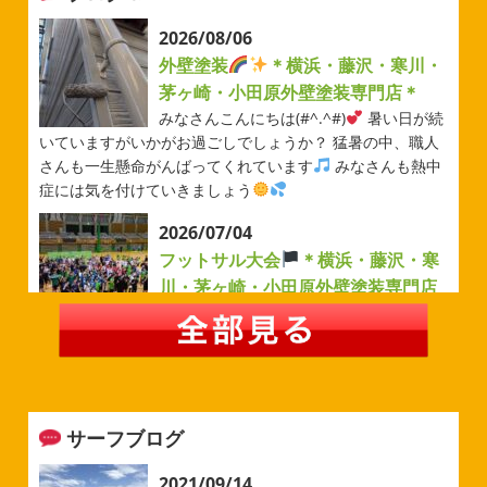
2026/08/06
外壁塗装
＊横浜・藤沢・寒川・
茅ヶ崎・小田原外壁塗装専門店＊
みなさんこんにちは(#^.^#)
暑い日が続
いていますがいかがお過ごしでしょうか？ 猛暑の中、職人
さんも一生懸命がんばってくれています
みなさんも熱中
症には気を付けていきましょう
2026/07/04
フットサル大会
＊横浜・藤沢・寒
川・茅ヶ崎・小田原外壁塗装専門店
＊
みなさんこんにちは(#^.^#)
例年より過ごしやすい気温が
続いていますがいかがお過ごしでしょうか？ 先日は毎年恒
例のベルマーレフットサル大会に参加してきました
普段
運動する機会が少ないのでいい運動になりました
...
サーフブログ
2026/05/31
ベルマーレ
＊横浜・藤沢・寒
2021/09/14