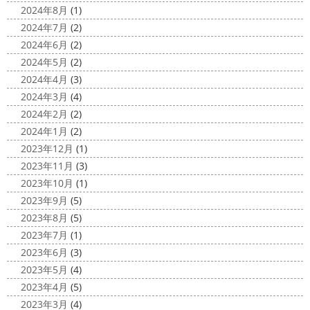
最近は暖かくて過ごしやすいお天気です
が、みなさんはいかがお過ごしですか？
笑 先日、池袋の
2024年8月
(1)
ね
弊社ライダーの脇祐史君はバリ島に行きました!! 私も
サンシャイン水族館に行きました
外国人の方が多く、
2024年7月
(2)
行きたいーーーーー!!! 写真が送られてきたら、またアップ
館内はとても賑わっていました
ここの大きな水槽にはサ
2024年6月
(2)
していきますね
こちらは今回ではなくて以前のバリショ
...
2024年5月
(2)
ット
2025/03/12
2024年4月
(3)
2020/11/12
高圧洗浄について
＊横浜・藤
2024年3月
(4)
朝活
＊湘南の外壁塗装専門店＊
沢・寒川・小田原・茅ヶ崎外壁塗装
2024年2月
(2)
小倉氏サーフィンにはまり中
今回は浩
専門店＊
2024年1月
(2)
さんも一緒に
３人で出発
波は小さい
今日は高圧洗浄が何故必要かについて説明させていただき
2023年12月
(1)
けどお天気良くて気持ち～
まずは陸でのイメトレ 入水～
ます
塗装工事をお考えのお客様は長くなりますが、ぜ
2023年11月
(3)
小倉氏ライド
日々成長
浩さん昔やっていたよう
ひ読んでみてくださいね
外壁や屋根の表面に塗装してで
2023年10月
(1)
で、すぐ立ててました
ですが、 ...
きた塗膜は、毎日屋外で紫外線、雨風、排気ガスなどにさ
2023年9月
(5)
らされて ...
2020/11/10
2023年8月
(5)
HAPPY HALLOWEEN
＊湘南の
2025/03/02
2023年7月
(1)
外壁塗装専門店＊
表彰
＊横浜・藤沢・寒川・小田
2023年6月
(3)
ちょっとご無沙汰してる間にもう11月も
原・茅ヶ崎外壁塗装専門店＊
2023年5月
(4)
10日が過ぎようとしていますね
2020年もあっとゆう間
みなさんこんにちは
昨日からポカポ
2023年4月
(5)
に終わってしまう～
今年はコロナの影響で色々なイベン
カ陽気になり過ごしやすくなりましたね
本日は嬉しい
2023年3月
(4)
トもなくなり淋しいですね… ですが、先日ブログでもお伝