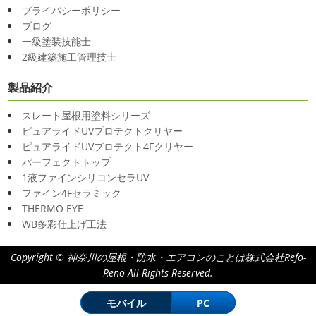
プライバシーポリシー
ブログ
一級塗装技能士
2級建築施工管理技士
製品紹介
スレート屋根用塗料シリーズ
ピュアライドUVプロテクトクリヤー
ピュアライドUVプロテクト4Fクリヤー
パーフェクトトップ
1液ファインシリコンセラUV
ファイン4Fセラミック
THERMO EYE
WB多彩仕上げ工法
Copyright © 神奈川の屋根・防水・エアコンのことは株式会社Refo-
Reno All Rights Reserved.
モバイル
PC