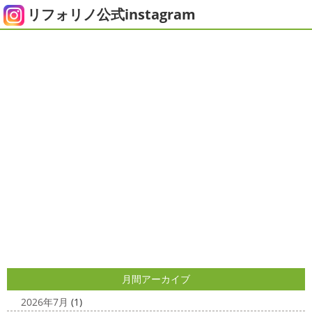
皆さまいかがお過ごしでしょうか？？ コロナで今年はまだ
リフォリノ公式instagram
ダブルトーン塗装
＊横浜・藤沢・
ヨガにも行けず、ウ ...
寒川・小田原・茅ヶ崎外壁塗装専門
2020/12/14
店＊
今日の朝活
＊湘南の外壁塗装専門
みなさんこんにちは(*^▽^*)
日中は暖かいですが夜はま
店＊
だ冷え込みますね
今日はダブルトーン塗装を紹介したい
と思います
とってもオシャレですね
このような2色
今日はこちらからスタート
マービスタ
使いでオシャレに仕上げることもできますのでお気軽に ...
クリスマス仕様
今日はみんなでヨガ～
お久しぶり
のAちゃん
はおちゃんも一緒に
事務員みな背中バキバ
2025/04/24
キです
はおちゃんおさまる
今日でヨガ納めです!! 来年
美容院
＊横浜・藤沢・寒川・小田
も沢山ヨガ ...
原・茅ヶ崎外壁塗装専門店＊
2020/12/11
みなさんこんにちは(#^.^#)
4月下旬に
先日のサーフレッスン
＊湘南の
なりどんどん暖かくなってきましたね
先日は娘の美容院
外壁塗装専門店＊
に行ってきました
腰まで頑張って伸ばした髪の毛をバッ
サリ切りたいとの事だったで数年ぶりの美容院に
30セン
こんにちは
あっという間に12月も10日
チほど切る ...
をすぎてしまい、今年も残す所3週間あまり
早い！！早
すぎる
コロナがまた蔓延していますが、体調管理に気を
月間アーカイブ
2025/03/31
つけて行きましょー
さてさて、先日のサーフレッスン
夜桜
＊横浜・藤沢・寒川・小田
ちょっとご無沙 ...
2026年7月
(1)