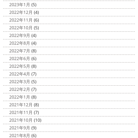
ましたがまだまだ寒い日が続いていますね
先月は弊社の
2023年1月
(5)
えしたマービスタ ...
営業さんの２人が結婚式に招待してくれたので、その時の
2022年12月
(4)
写真をあげようと思います
弊社のアイドルの2人がリン
2020/11/02
2022年11月
(6)
グガール、ボー ...
ウェット完成
＊湘南の外壁塗装専
2022年10月
(5)
門店＊
2022年9月
(4)
こんにちは!! 今週も１週間始まりました
2022年8月
(4)
が、明日は祝日です
今日も１日頑張りましょう
さて
2022年7月
(8)
さて、先日のブログで書いた、小倉氏のオーダーしたウェ
2022年6月
(6)
ットが完成しました
着心地抜群の様です
はおち
2022年5月
(8)
ゃんも一緒にパチリ
...
2022年4月
(7)
2022年3月
(5)
2022年2月
(7)
2022年1月
(8)
2021年12月
(8)
2021年11月
(7)
2021年10月
(10)
2021年9月
(9)
2021年8月
(6)