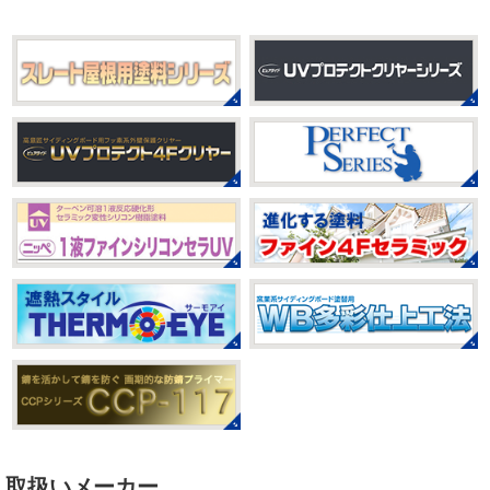
のベビタピに行ってきました
以前は早朝から大行列だっ
たので暑い中並ぶ勇気が出なかったのですが予約ができる
2021/03/23
ようになってい ...
ヨガヨガ～♡＊湘南の外壁塗装専門
店＊
2025/07/28
本日もこちらから
ヨガ日和
はおちゃ
フットサル大会
＊横浜・藤沢・
んも
柔らかくて羨ましい
先生のダウンドッグ綺麗～
寒川・小田原・茅ヶ崎外壁塗装専門
いつか私もこんなキレイになれるように頑張ります
店＊
今はまだ、はおちゃんと共に修業です
みなさんこんにちは(#^.^#)
相変わらず暑い日が続いてい
ますが、いかがお過ごしでしょうか？ 先日行われた毎年恒
2021/03/02
例、ベルマーレ主催のフットサル大会に大野建装も出場し
it`s new
＊湘南の外壁塗装専門店
ました
大野建装は3勝することができました
...
＊
おはようございます
今日は風が強い
2025/07/17
こんな日はお仕事日和です
営業部長のNEW Wet
じ
誕生日会
＊横浜・藤沢・寒川・
ゃ～ん コレクトのマークも入ってる
気温はだいぶ春めい
小田原・茅ヶ崎外壁塗装専門店＊
てきましたが、まだまだ水は冷たいので、こちらがあれば
みなさんこんにちは(*^▽^*)
30℃越え
安心
このウ ...
が当たり前になってしまっていますが夏バテなどされてい
ませんか？
先日は友人のお誕生日で食事に行ったので
2021/02/12
その時の写真を載せたいと思います
お肉が好きな友達だ
Yoga
＊湘南の外壁塗装専門店＊
取扱いメーカー