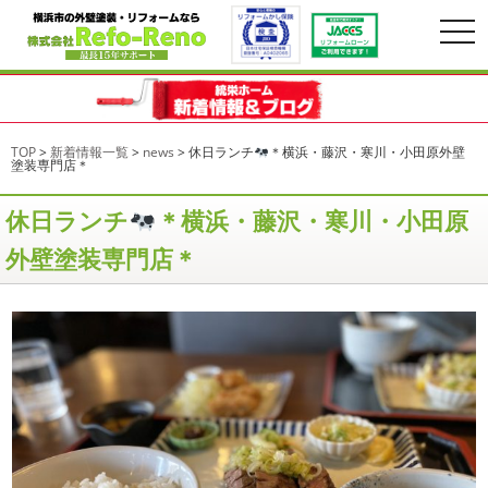
togg
navi
TOP
>
新着情報一覧
>
news
>
休日ランチ
＊横浜・藤沢・寒川・小田原外壁
塗装専門店＊
休日ランチ
＊横浜・藤沢・寒川・小田原
外壁塗装専門店＊