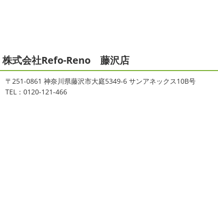
＊
ゃんも一緒に
しっかり体をほぐします。 パパなにしてる
みなさんこんにちは(#^.^#)
インフルエンザが大流行して
のかな～
は ...
いますが体調など崩していませんか？
今日は湘南ベル
マーレの湘南の虎こと島村さんが本社にいらしてください
2021/04/19
ました(*^▽^*) 来年のスポンサー契約の更新をお ...
本日もヨガから
＊湘南の外壁塗装
株式会社Refo-Reno 藤沢店
専門店＊
2025/09/27
おはようございます
ちょっとお久しぶ
シール帳
＊横浜・藤沢・寒川・
〒251-0861 神奈川県藤沢市大庭5349-6 サンアネックス10B号
りのヨガへ
ちょっとご無沙汰のヨガで体がバキバキです
茅ヶ崎・小田原外壁塗装専門店＊
TEL：0120-121-466
伸ばすと気持ち～ はおちゃんも日に日に上達しています
みなさんこんにちは(*^▽^*)
だいぶ涼
♡ 今日は貸し切りヨガでみっちり見て頂きました
沢山動
しくなって過ごしやすい陽気になってきましたがいかがお
いたから、はおち ...
過ごしですか？
先日、娘とシール帳を作りました
シ
ール帳を作ってからはシール集めにどっぷりハマり中です
2021/04/01
私の小学生の頃 ...
2021初SURF
＊湘南の外壁塗装専
門店＊
2025/08/30
おはようございます
もう4月になって
ベビタピ
＊横浜・藤沢・寒川・
しまいましたね!! 新しい年の始まりです!! 頑張っていきまし
小田原・茅ヶ崎外壁塗装専門店＊
ょう
おっ
ここはマービスタですね
営業部長久々の
みなさんこんにちは(#^.^#)
もうすぐ８
サーフレッスンです
久々なので海に入る前にしっかりと
月が終わりますがいかがお過ごしですか？ 先日、娘と原宿
身体をほぐ ...