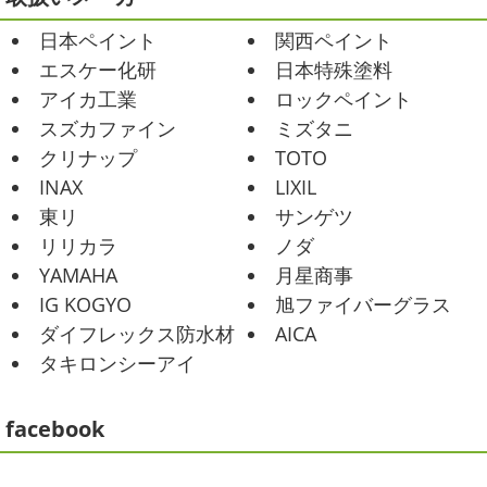
ったので関内に ...
おはようございます
今週ももうおしま
日本ペイント
関西ペイント
いですが、今週はヨガからのスタートで
2025/06/09
Happy
小さい足
伸びる～
腕をかなり使いました!!
エスケー化研
日本特殊塗料
家庭菜園
＊横浜・藤沢・寒
久しぶりのヨガで太陽礼拝をずっとやったので、全身バキ
アイカ工業
ロックペイント
川・茅ヶ崎・小田原外壁塗装専門店
バキでした
でも最高に気持ち ...
＊
スズカファイン
ミズタニ
2021/02/01
みなさんこんにちは
今週から梅雨入りだそうですがい
クリナップ
TOTO
かがお過ごしでしょうか
本日は営業さんが家庭菜園をは
海日和
＊湘南の外壁塗装専門店＊
INAX
LIXIL
じめたそうなのでその写真をアップしていきたいと思いま
昨日はとっても暖かかったですね
自転
東リ
サンゲツ
す
栽培初日↑
ここまで大きくなりました(#^.^#)
...
車で走っていると暑かったです
海にも
リリカラ
ノダ
公園にもたくさんの子供達が遊んでいました♬ 先週は波の
2025/05/24
YAMAHA
月星商事
ある日も多かったですね
まだ寒い日も多いけど、やっぱ
ピオニー
＊横浜・藤沢・寒川・茅
り海は気持ちいー
見てるだけでも癒 ...
IG KOGYO
旭ファイバーグラス
ヶ崎・小田原外壁塗装専門店＊
ダイフレックス防水材
AICA
2021/01/26
みなさんこんにちは(*^▽^*)
徐々に夏
タキロンシーアイ
ちょっとご無沙汰です
＊湘南の外
の陽気になりつつありますが、いかがお過ごしでしょう
か？
我が家では芍薬の季節になったので沢山お取り寄せ
壁塗装専門店＊
しました
1年のうちの1か月程の間しか出回らないお花
facebook
こんにちは!! ちょっと仕事がバタバタして
なので芍薬がお花 ...
おり、お久しぶりの更新になってしまいました
そんな間
にコロナがまた急増して緊急事態宣言が発令しましたが、
2025/04/29