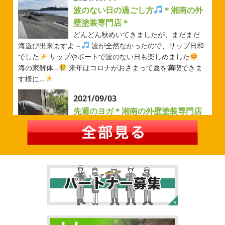
自転車
＊横浜・藤沢・寒川・茅
波のない日の過ごし方
＊湘南の外
ヶ崎・小田原外壁塗装専門店＊
壁塗装専門店＊
みなさんこんにちは
ＧＷはいかがお
どんどん秋めいてきましたが、まだまだ
過ごしですか？ 先日は娘と海沿いにある公園で自転車の練
海遊び出来ますよ～
波が全然なかったので、サップ日和
習に行ってきました
今まではキックボード派だったので
でした
サップやボートで波のない日も楽しめました
自転車に興味を示さなかったのですが、お友達の影響で欲
海の家解体…
来年はコロナがおさまって夏を満喫できま
しいとお願いされたので ...
す様に…
2026/02/26
2021/09/03
3連休
＊横浜・藤沢・寒川・茅ヶ
先週のヨガ＊湘南の外壁塗装専門店
崎・小田原外壁塗装専門店＊
＊
こんにちは♡ 今週は3連休明けからのスタ
先週のヨガ
はい、可愛い～
ダウンド
ートでしたね!! 皆様連休はいかがお過ごしでしたでしょう
ッグ
はおちゃんだいぶヨガがお上手に
伸ばしてる後
か？ 私は息子のサッカー遠征の応援に御殿場のほうまで行
ろに、はおちゃんが積み上げたヨガブロックが
夏休み中
ってきました
暖かくなると思っていたら、強風で思って
で先生の息子さんも
先生2人抱っこすごい
子連れ歓迎
いたよりも寒かっ ...
ヨガ、運動の秋
...
2026/02/12
2021/09/02
2026
初雪
＊横浜・藤沢・寒川・
大量発生!!!＊湘南の外壁塗装専門店
小田原・茅ヶ崎外壁塗装専門店＊
＊