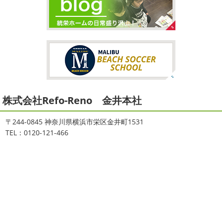
ご無沙汰しております
少し更新してな
夏休みが終わったと思ったら、急に寒く
い間に2026年も1か月半がたとうとしていますね
改めま
なりましたね
夏休み最後の週末に海へ
日曜日はちょ
して… 本年もどうぞよろしくお願いいたします
先日は神
っと寒かったです
海に入っている時からチクチクするな
奈川でも雪が降りましたね
近所の公園も雪が積もってい
と思っていたのですが、次の日に 身体中が痒い!! チンクイ
て子供たちは大 ...
が大量発生している ...
2025/12/27
2021/08/16
年末年始のお知らせ＊横浜・藤沢・
ヨガ
＊湘南の外壁塗装専門店＊
寒川・小田原・茅ヶ崎外壁塗装専門
株式会社Refo-Reno 金井本社
大変ご無沙汰しております
色々仕事
が立て込みブログ更新出来ずでした
お
店＊
盆休みも頂き、今日からお仕事です
お仕事一発目は こち
〒244-0845 神奈川県横浜市栄区金井町1531
拝啓 師走の候、ますますご健勝のこととお喜び申し上げ
らへ ？？？ どこだかわかりますか？ そうです
マービス
TEL：0120-121-466
ます。 平素は格別のご高配を賜り、厚くお礼申し上げま
タでヨガからのスタート
最高 ...
す。 さて、株式会社大野建装では年末年始の休業日につき
まして、下記のとおり休業日とさせていただきます。 皆様
2021/06/28
には大変 ...
サーフレッスン
＊湘南の外壁塗
2025/11/18
装専門店＊
湘南の虎
＊横浜・藤沢・寒
ご無沙汰しております
ちょっとお久し
ぶりのサーフブログです
営業部長もお久しぶりのサーフ
川・茅ヶ崎・小田原外壁塗装専門店
ィンです!! まずはマービスタでストレッチ
今日ははおち