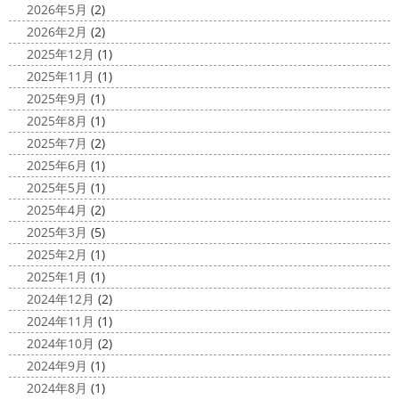
原・茅ヶ崎外壁塗装専門店＊
2026年5月
(2)
2020/11/30
みなさんこんにちは(*^▽^*)
ここ数日
2026年2月
(2)
Bali
＊湘南の外壁塗装専門店＊
は真冬の寒さとなりましたがいかがお過ごしですか？
先
2025年12月
(1)
こんにちは!! 今日はバリショットを少しだ
日は都内の夜桜を観に行きました
例年よりも大分寒いお
2025年11月
(1)
け
南国
ウルワツ
海パンで海に入
花見になりましたがとても綺麗でした(*^_^*)
帰りは人気
2025年9月
(1)
れるって最高ですね
チューブ大好きな脇祐史プロ
ま
のハン ...
2025年8月
(1)
だまだ普通にバリに行く事は難しいですが、早く自由に海
2025/03/27
外に行けるようになりますように…
2025年7月
(2)
サンシャイン水族館
＊横浜・藤
2025年6月
(1)
2020/11/26
沢・寒川・小田原・茅ヶ崎外壁塗装
2025年5月
(1)
海散歩
＊湘南の外壁塗装専門店＊
専門店＊
2025年4月
(2)
こんにちわ☼ 最近はグッと気温が下がり
みなさんこんにちは(^O^)
花粉がたくさん飛んでいます
2025年3月
(5)
寒くなりましたね
気づけば今年も後一
が、みなさんはいかがお過ごしですか？
笑 先日、池袋の
2025年2月
(1)
か月ちょっと(´ﾟдﾟ｀) 早い早い
先日の夕散歩
またコ
サンシャイン水族館に行きました
外国人の方が多く、
2025年1月
(1)
ロナが危険な感じになってきたので、海にはたくさんの人
館内はとても賑わっていました
ここの大きな水槽にはサ
2024年12月
(2)
が来てました！！ でも、海なら ...
...
2024年11月
(1)
2020/11/19
2025/03/12
2024年10月
(2)
海に行きたい…！！！＊湘南の外壁
高圧洗浄について
＊横浜・藤
2024年9月
(1)
塗装専門店＊
沢・寒川・小田原・茅ヶ崎外壁塗装
2024年8月
(1)