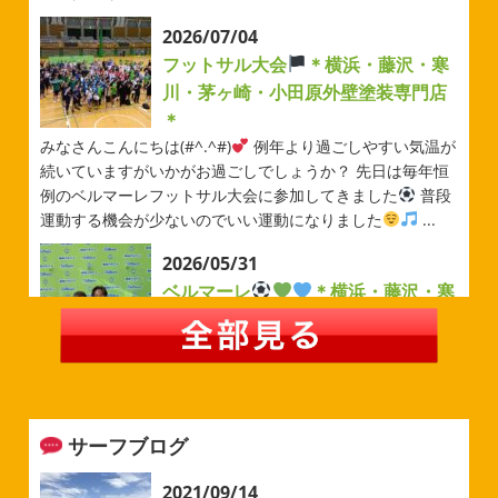
2026/07/04
フットサル大会
＊横浜・藤沢・寒
川・茅ヶ崎・小田原外壁塗装専門店
＊
みなさんこんにちは(#^.^#)
例年より過ごしやすい気温が
続いていますがいかがお過ごしでしょうか？ 先日は毎年恒
例のベルマーレフットサル大会に参加してきました
普段
運動する機会が少ないのでいい運動になりました
...
2026/05/31
ベルマーレ
＊横浜・藤沢・寒
川・茅ヶ崎・小田原外壁塗装専門店
＊
みなさんこんにちは(#^.^#)
先日は試合の応援に行ったの
でその時の写真を載せようと思います
今シーズン初の応
援(*^▽^*) 弊社の新しい担当のキクチさんにも会えました
サーフブログ
今シーズンもよろしくお願いいたします
2026/05/02
2021/09/14