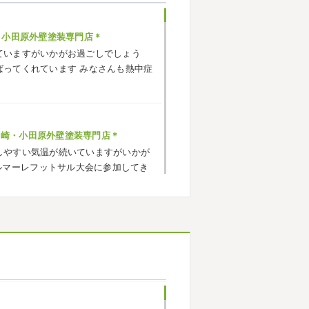
・小田原外壁塗装専門店＊
ていますがいかがお過ごしでしょう
ばってくれています
みなさんも熱中症
ヶ崎・小田原外壁塗装専門店＊
しやすい気温が続いていますがいかが
ルマーレフットサル大会に参加してき
でいい運動になりました
...
ヶ崎・小田原外壁塗装専門店＊
応援に行ったのでその時の写真を載せ
^*) 弊社の新しい担当のキクチさんに
お願いいたします