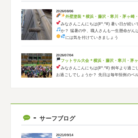
2026/08/06
外壁塗装
＊横浜・藤沢・寒川・茅ヶ崎
みなさんこんにちは(#^.^#)
暑い日が続い
か？ 猛暑の中、職人さんも一生懸命がん
には気を付けていきましょう
2026/07/04
フットサル大会
＊横浜・藤沢・寒川・茅
みなさんこんにちは(#^.^#)
例年より過ご
お過ごしでしょうか？ 先日は毎年恒例のベ
ました
普段運動する機会が少ないの
2026/05/31
ベルマーレ
＊横浜・藤沢・寒川・茅
みなさんこんにちは(#^.^#)
先日は試合の
サーフブログ
ようと思います
今シーズン初の応援(*^▽
も会えました
今シーズンもよろしく
2021/09/14