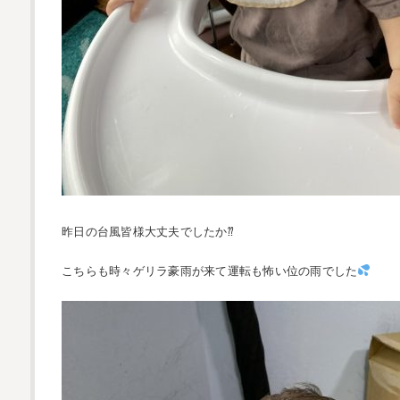
昨日の台風皆様大丈夫でしたか⁇
こちらも時々ゲリラ豪雨が来て運転も怖い位の雨でした