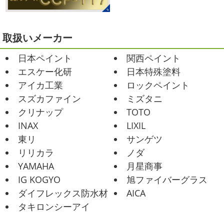
安心
このウ ...
ますが、いかがお過ごしでしょうか？ 先日行われた毎年恒
例、ベルマーレ主催のフットサル大会に大野建装も出場し
2021/02/12
ました
大野建装は3勝することができました
...
Yoga
＊湘南の外壁塗装専門店＊
取扱いメーカー
おはようございます
今週ももうおしま
2025/07/17
日本ペイント
関西ペイント
いですが、今週はヨガからのスタートで
誕生日会
＊横浜・藤沢・寒川・
Happy
小さい足
伸びる～
腕をかなり使いました!!
エスケー化研
日本特殊塗料
小田原・茅ヶ崎外壁塗装専門店＊
久しぶりのヨガで太陽礼拝をずっとやったので、全身バキ
アイカ工業
ロックペイント
みなさんこんにちは(*^▽^*)
30℃越え
バキでした
でも最高に気持ち ...
が当たり前になってしまっていますが夏バテなどされてい
スズカファイン
ミズタニ
ませんか？
先日は友人のお誕生日で食事に行ったので
2021/02/01
クリナップ
TOTO
その時の写真を載せたいと思います
お肉が好きな友達だ
海日和
＊湘南の外壁塗装専門店＊
INAX
LIXIL
ったので関内に ...
昨日はとっても暖かかったですね
自転
東リ
サンゲツ
車で走っていると暑かったです
海にも
2025/06/09
リリカラ
ノダ
公園にもたくさんの子供達が遊んでいました♬ 先週は波の
家庭菜園
＊横浜・藤沢・寒
YAMAHA
月星商事
ある日も多かったですね
まだ寒い日も多いけど、やっぱ
川・茅ヶ崎・小田原外壁塗装専門店
り海は気持ちいー
見てるだけでも癒 ...
IG KOGYO
旭ファイバーグラス
＊
ダイフレックス防水材
AICA
2021/01/26
みなさんこんにちは
今週から梅雨入りだそうですがい
タキロンシーアイ
ちょっとご無沙汰です
＊湘南の外
かがお過ごしでしょうか
本日は営業さんが家庭菜園をは
じめたそうなのでその写真をアップしていきたいと思いま
壁塗装専門店＊