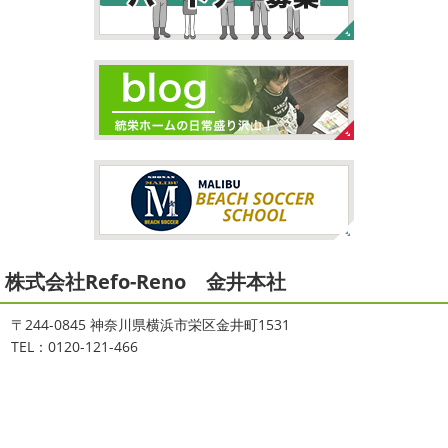
2026/02/26
2021/09/02
3連休
＊横浜・藤沢・寒川・茅ヶ
大量発生!!!＊湘南の外壁塗装専門店
崎・小田原外壁塗装専門店＊
＊
こんにちは♡ 今週は3連休明けからのスタ
ートでしたね!! 皆様連休はいかがお過ごしでしたでしょう
夏休みが終わったと思ったら、急に寒く
か？ 私は息子のサッカー遠征の応援に御殿場のほうまで行
なりましたね
夏休み最後の週末に海へ
日曜日はちょ
ってきました
暖かくなると思っていたら、強風で思って
っと寒かったです
海に入っている時からチクチクするな
いたよりも寒かっ ...
と思っていたのですが、次の日に 身体中が痒い!! チンクイ
が大量発生している ...
2026/02/12
2021/08/16
2026
初雪
＊横浜・藤沢・寒川・
ヨガ
＊湘南の外壁塗装専門店＊
小田原・茅ヶ崎外壁塗装専門店＊
株式会社Refo-Reno 金井本社
大変ご無沙汰しております
色々仕事
ご無沙汰しております
少し更新してな
が立て込みブログ更新出来ずでした
お
い間に2026年も1か月半がたとうとしていますね
改めま
盆休みも頂き、今日からお仕事です
お仕事一発目は こち
して… 本年もどうぞよろしくお願いいたします
先日は神
〒244-0845 神奈川県横浜市栄区金井町1531
らへ ？？？ どこだかわかりますか？ そうです
マービス
奈川でも雪が降りましたね
近所の公園も雪が積もってい
TEL：0120-121-466
タでヨガからのスタート
最高 ...
て子供たちは大 ...
2021/06/28
2025/12/27
サーフレッスン
＊湘南の外壁塗
年末年始のお知らせ＊横浜・藤沢・