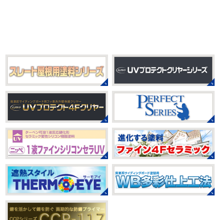
しまいましたね!! 新しい年の始まりです!! 頑張っていきまし
みなさんこんにちは(*^▽^*)
だいぶ涼
ょう
おっ
ここはマービスタですね
営業部長久々の
しくなって過ごしやすい陽気になってきましたがいかがお
サーフレッスンです
久々なので海に入る前にしっかりと
過ごしですか？
先日、娘とシール帳を作りました
シ
身体をほぐ ...
ール帳を作ってからはシール集めにどっぷりハマり中です
私の小学生の頃 ...
2021/03/23
ヨガヨガ～♡＊湘南の外壁塗装専門
2025/08/30
店＊
ベビタピ
＊横浜・藤沢・寒川・
本日もこちらから
ヨガ日和
はおちゃ
小田原・茅ヶ崎外壁塗装専門店＊
んも
柔らかくて羨ましい
先生のダウンドッグ綺麗～
みなさんこんにちは(#^.^#)
もうすぐ８
いつか私もこんなキレイになれるように頑張ります
月が終わりますがいかがお過ごしですか？ 先日、娘と原宿
今はまだ、はおちゃんと共に修業です
のベビタピに行ってきました
以前は早朝から大行列だっ
たので暑い中並ぶ勇気が出なかったのですが予約ができる
2021/03/02
ようになってい ...
it`s new
＊湘南の外壁塗装専門店
＊
2025/07/28
おはようございます
今日は風が強い
フットサル大会
＊横浜・藤沢・
こんな日はお仕事日和です
営業部長のNEW Wet
じ
寒川・小田原・茅ヶ崎外壁塗装専門
ゃ～ん コレクトのマークも入ってる
気温はだいぶ春めい
店＊
てきましたが、まだまだ水は冷たいので、こちらがあれば
みなさんこんにちは(#^.^#)
相変わらず暑い日が続いてい