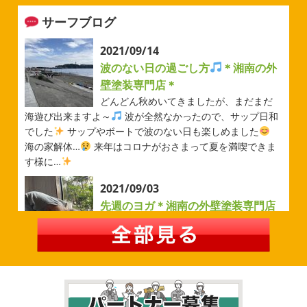
運動する機会が少ないのでいい運動になりました
...
サーフブログ
2026/05/31
ベルマーレ
＊横浜・藤沢・寒
2021/09/14
川・茅ヶ崎・小田原外壁塗装専門店
波のない日の過ごし方
＊湘南の外
＊
壁塗装専門店＊
みなさんこんにちは(#^.^#)
先日は試合の応援に行ったの
どんどん秋めいてきましたが、まだまだ
でその時の写真を載せようと思います
今シーズン初の応
海遊び出来ますよ～
波が全然なかったので、サップ日和
援(*^▽^*) 弊社の新しい担当のキクチさんにも会えました
でした
サップやボートで波のない日も楽しめました
今シーズンもよろしくお願いいたします
海の家解体…
来年はコロナがおさまって夏を満喫できま
す様に…
2026/05/02
2021/09/03
自転車
＊横浜・藤沢・寒川・茅
先週のヨガ＊湘南の外壁塗装専門店
ヶ崎・小田原外壁塗装専門店＊
＊
みなさんこんにちは
ＧＷはいかがお
過ごしですか？ 先日は娘と海沿いにある公園で自転車の練
先週のヨガ
はい、可愛い～
ダウンド
習に行ってきました
今まではキックボード派だったので
ッグ
はおちゃんだいぶヨガがお上手に
伸ばしてる後
自転車に興味を示さなかったのですが、お友達の影響で欲
ろに、はおちゃんが積み上げたヨガブロックが
夏休み中
しいとお願いされたので ...
で先生の息子さんも
先生2人抱っこすごい
子連れ歓迎
ヨガ、運動の秋
...