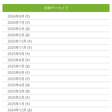
2025/04/24
すぎる
コロナがまた蔓延していますが、体調管理に気を
月間アーカイブ
美容院
＊横浜・藤沢・寒川・小田
つけて行きましょー
さてさて、先日のサーフレッスン
原・茅ヶ崎外壁塗装専門店＊
ちょっとご無沙 ...
2026年8月
(1)
みなさんこんにちは(#^.^#)
4月下旬に
2026年7月
(1)
2020/11/30
なりどんどん暖かくなってきましたね
先日は娘の美容院
2026年5月
(2)
Bali
＊湘南の外壁塗装専門店＊
に行ってきました
腰まで頑張って伸ばした髪の毛をバッ
2026年2月
(2)
こんにちは!! 今日はバリショットを少しだ
サリ切りたいとの事だったで数年ぶりの美容院に
30セン
2025年12月
(1)
け
南国
ウルワツ
海パンで海に入
チほど切る ...
2025年11月
(1)
れるって最高ですね
チューブ大好きな脇祐史プロ
ま
2025/03/31
2025年9月
(1)
だまだ普通にバリに行く事は難しいですが、早く自由に海
夜桜
＊横浜・藤沢・寒川・小田
外に行けるようになりますように…
2025年8月
(1)
原・茅ヶ崎外壁塗装専門店＊
2025年7月
(2)
2020/11/26
みなさんこんにちは(*^▽^*)
ここ数日
2025年6月
(1)
海散歩
＊湘南の外壁塗装専門店＊
は真冬の寒さとなりましたがいかがお過ごしですか？
先
2025年5月
(1)
こんにちわ☼ 最近はグッと気温が下がり
日は都内の夜桜を観に行きました
例年よりも大分寒いお
2025年4月
(2)
寒くなりましたね
気づけば今年も後一
花見になりましたがとても綺麗でした(*^_^*)
帰りは人気
2025年3月
(5)
か月ちょっと(´ﾟдﾟ｀) 早い早い
先日の夕散歩
またコ
のハン ...
2025年2月
(1)
ロナが危険な感じになってきたので、海にはたくさんの人
2025/03/27
2025年1月
(1)
が来てました！！ でも、海なら ...
サンシャイン水族館
＊横浜・藤
2024年12月
(2)