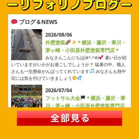
ブログ＆NEWS
2026/08/06
外壁塗装
＊横浜・藤沢・寒川・
茅ヶ崎・小田原外壁塗装専門店＊
みなさんこんにちは(#^.^#)
暑い日が続
いていますがいかがお過ごしでしょうか？ 猛暑の中、職人
さんも一生懸命がんばってくれています
みなさんも熱中
症には気を付けていきましょう
2026/07/04
フットサル大会
＊横浜・藤沢・寒
川・茅ヶ崎・小田原外壁塗装専門店
＊
みなさんこんにちは(#^.^#)
例年より過ごしやすい気温が
続いていますがいかがお過ごしでしょうか？ 先日は毎年恒
例のベルマーレフットサル大会に参加してきました
普段