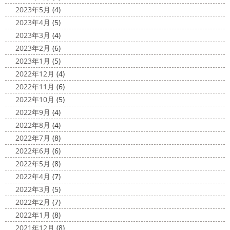
ちょっとご無沙汰してる間にもう11月も
原・茅ヶ崎外壁塗装専門店＊
2023年5月
(4)
10日が過ぎようとしていますね
2020年もあっとゆう間
みなさんこんにちは
昨日からポカポ
2023年4月
(5)
に終わってしまう～
今年はコロナの影響で色々なイベン
カ陽気になり過ごしやすくなりましたね
本日は嬉しい
2023年3月
(4)
トもなくなり淋しいですね… ですが、先日ブログでもお伝
お知らせをさせていただきます
先日、弊社が日本ペイン
2023年2月
(6)
えしたマービスタ ...
ト神奈川営業所様より優良施工会社として表彰されました
2023年1月
(5)
このよ ...
2020/11/02
2022年12月
(4)
ウェット完成
＊湘南の外壁塗装専
2022年11月
(6)
門店＊
2022年10月
(5)
こんにちは!! 今週も１週間始まりました
2022年9月
(4)
が、明日は祝日です
今日も１日頑張りましょう
さて
2022年8月
(4)
さて、先日のブログで書いた、小倉氏のオーダーしたウェ
2022年7月
(8)
ットが完成しました
着心地抜群の様です
はおち
2022年6月
(6)
ゃんも一緒にパチリ
...
2022年5月
(8)
2022年4月
(7)
2022年3月
(5)
2022年2月
(7)
2022年1月
(8)
2021年12月
(8)