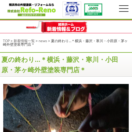
togg
navi
TOP
>
新着情報一覧
>
news
>
夏の終わり…＊横浜・藤沢・寒川・小田原・茅ヶ
崎外壁塗装専門店＊
夏の終わり…＊横浜・藤沢・寒川・小田
原・茅ヶ崎外壁塗装専門店＊