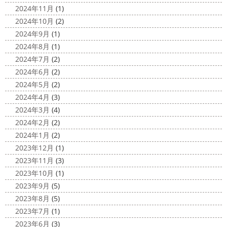
2020/11/19
沢・寒川・小田原・茅ヶ崎外壁塗装
2024年11月
(1)
海に行きたい…！！！＊湘南の外壁
専門店＊
2024年10月
(2)
塗装専門店＊
みなさんこんにちは(^O^)
花粉がたくさん飛んでいます
2024年9月
(1)
最近は暖かくて過ごしやすいお天気です
が、みなさんはいかがお過ごしですか？
笑 先日、池袋の
2024年8月
(1)
ね
弊社ライダーの脇祐史君はバリ島に行きました!! 私も
サンシャイン水族館に行きました
外国人の方が多く、
2024年7月
(2)
行きたいーーーーー!!! 写真が送られてきたら、またアップ
館内はとても賑わっていました
ここの大きな水槽にはサ
2024年6月
(2)
していきますね
こちらは今回ではなくて以前のバリショ
...
2024年5月
(2)
ット
2025/03/12
2024年4月
(3)
2020/11/12
高圧洗浄について
＊横浜・藤
2024年3月
(4)
朝活
＊湘南の外壁塗装専門店＊
沢・寒川・小田原・茅ヶ崎外壁塗装
2024年2月
(2)
小倉氏サーフィンにはまり中
今回は浩
専門店＊
2024年1月
(2)
さんも一緒に
３人で出発
波は小さい
今日は高圧洗浄が何故必要かについて説明させていただき
2023年12月
(1)
けどお天気良くて気持ち～
まずは陸でのイメトレ 入水～
ます
塗装工事をお考えのお客様は長くなりますが、ぜ
2023年11月
(3)
小倉氏ライド
日々成長
浩さん昔やっていたよう
ひ読んでみてくださいね
外壁や屋根の表面に塗装してで
2023年10月
(1)
で、すぐ立ててました
ですが、 ...
きた塗膜は、毎日屋外で紫外線、雨風、排気ガスなどにさ
2023年9月
(5)
らされて ...
2020/11/10
2023年8月
(5)
HAPPY HALLOWEEN
＊湘南の
2025/03/02
2023年7月
(1)
外壁塗装専門店＊
表彰
＊横浜・藤沢・寒川・小田
2023年6月
(3)