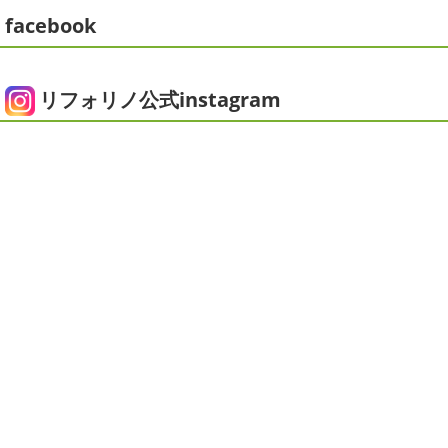
す
栽培初日↑
ここまで大きくなりました(#^.^#)
...
facebook
こんにちは!! ちょっと仕事がバタバタして
おり、お久しぶりの更新になってしまいました
そんな間
2025/05/24
にコロナがまた急増して緊急事態宣言が発令しましたが、
ピオニー
＊横浜・藤沢・寒川・茅
皆さまいかがお過ごしでしょうか？？ コロナで今年はまだ
リフォリノ公式instagram
ヶ崎・小田原外壁塗装専門店＊
ヨガにも行けず、ウ ...
みなさんこんにちは(*^▽^*)
徐々に夏
2020/12/14
の陽気になりつつありますが、いかがお過ごしでしょう
今日の朝活
＊湘南の外壁塗装専門
か？
我が家では芍薬の季節になったので沢山お取り寄せ
しました
1年のうちの1か月程の間しか出回らないお花
店＊
なので芍薬がお花 ...
今日はこちらからスタート
マービスタ
クリスマス仕様
今日はみんなでヨガ～
お久しぶり
2025/04/29
のAちゃん
はおちゃんも一緒に
事務員みな背中バキバ
ダブルトーン塗装
＊横浜・藤沢・
キです
はおちゃんおさまる
今日でヨガ納めです!! 来年
寒川・小田原・茅ヶ崎外壁塗装専門
も沢山ヨガ ...
店＊
2020/12/11
みなさんこんにちは(*^▽^*)
日中は暖かいですが夜はま
先日のサーフレッスン
＊湘南の
だ冷え込みますね
今日はダブルトーン塗装を紹介したい
外壁塗装専門店＊
と思います
とってもオシャレですね
このような2色
使いでオシャレに仕上げることもできますのでお気軽に ...
こんにちは
あっという間に12月も10日
をすぎてしまい、今年も残す所3週間あまり
早い！！早