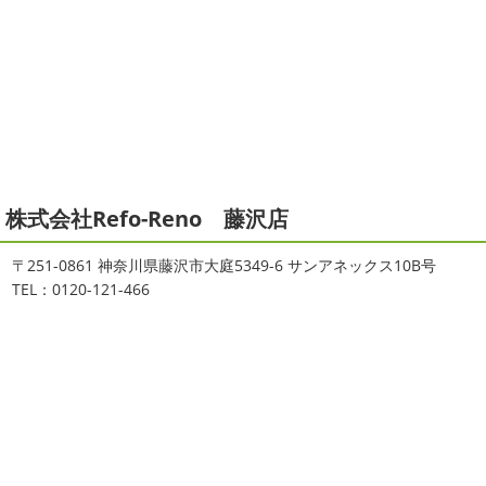
装専門店＊
寒川・小田原・茅ヶ崎外壁塗装専門
ご無沙汰しております
ちょっとお久し
店＊
ぶりのサーフブログです
営業部長もお久しぶりのサーフ
拝啓 師走の候、ますますご健勝のこととお喜び申し上げ
ィンです!! まずはマービスタでストレッチ
今日ははおち
ます。 平素は格別のご高配を賜り、厚くお礼申し上げま
ゃんも一緒に
しっかり体をほぐします。 パパなにしてる
す。 さて、株式会社大野建装では年末年始の休業日につき
のかな～
は ...
まして、下記のとおり休業日とさせていただきます。 皆様
には大変 ...
2021/04/19
本日もヨガから
＊湘南の外壁塗装
2025/11/18
株式会社Refo-Reno 藤沢店
専門店＊
湘南の虎
＊横浜・藤沢・寒
おはようございます
ちょっとお久しぶ
川・茅ヶ崎・小田原外壁塗装専門店
〒251-0861 神奈川県藤沢市大庭5349-6 サンアネックス10B号
りのヨガへ
ちょっとご無沙汰のヨガで体がバキバキです
＊
TEL：0120-121-466
伸ばすと気持ち～ はおちゃんも日に日に上達しています
みなさんこんにちは(#^.^#)
インフルエンザが大流行して
♡ 今日は貸し切りヨガでみっちり見て頂きました
沢山動
いますが体調など崩していませんか？
今日は湘南ベル
いたから、はおち ...
マーレの湘南の虎こと島村さんが本社にいらしてください
ました(*^▽^*) 来年のスポンサー契約の更新をお ...
2021/04/01
2021初SURF
＊湘南の外壁塗装専
2025/09/27
門店＊
シール帳
＊横浜・藤沢・寒川・
おはようございます
もう4月になって
茅ヶ崎・小田原外壁塗装専門店＊