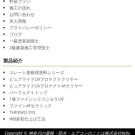
料金プラン
施工の流れ
お問い合わせ
求人情報
プライバシーポリシー
ブログ
一級塗装技能士
2級建築施工管理技士
製品紹介
スレート屋根用塗料シリーズ
ピュアライドUVプロテクトクリヤー
ピュアライドUVプロテクト4Fクリヤー
パーフェクトトップ
1液ファインシリコンセラUV
ファイン4Fセラミック
THERMO EYE
WB多彩仕上げ工法
Copyright © 神奈川の屋根・防水・エアコンのことは株式会社Refo-