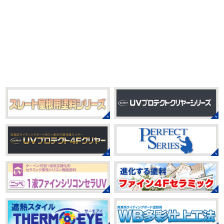
2025/09/27
門店＊
シール帳
＊横浜・藤沢・寒川・
おはようございます
もう4月になって
茅ヶ崎・小田原外壁塗装専門店＊
しまいましたね!! 新しい年の始まりです!! 頑張っていきまし
みなさんこんにちは(*^▽^*)
だいぶ涼
ょう
おっ
ここはマービスタですね
営業部長久々の
しくなって過ごしやすい陽気になってきましたがいかがお
サーフレッスンです
久々なので海に入る前にしっかりと
過ごしですか？
先日、娘とシール帳を作りました
シ
身体をほぐ ...
ール帳を作ってからはシール集めにどっぷりハマり中です
私の小学生の頃 ...
2021/03/23
ヨガヨガ～♡＊湘南の外壁塗装専門
2025/08/30
店＊
ベビタピ
＊横浜・藤沢・寒川・
本日もこちらから
ヨガ日和
はおちゃ
小田原・茅ヶ崎外壁塗装専門店＊
んも
柔らかくて羨ましい
先生のダウンドッグ綺麗～
みなさんこんにちは(#^.^#)
もうすぐ８
いつか私もこんなキレイになれるように頑張ります
月が終わりますがいかがお過ごしですか？ 先日、娘と原宿
今はまだ、はおちゃんと共に修業です
のベビタピに行ってきました
以前は早朝から大行列だっ
たので暑い中並ぶ勇気が出なかったのですが予約ができる
2021/03/02
ようになってい ...
it`s new
＊湘南の外壁塗装専門店
＊
2025/07/28
おはようございます
今日は風が強い
フットサル大会
＊横浜・藤沢・