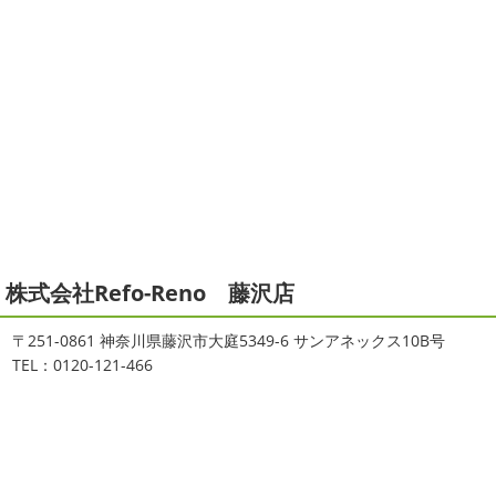
2021/06/28
2025/12/27
サーフレッスン
＊湘南の外壁塗
年末年始のお知らせ＊横浜・藤沢・
装専門店＊
寒川・小田原・茅ヶ崎外壁塗装専門
ご無沙汰しております
ちょっとお久し
店＊
ぶりのサーフブログです
営業部長もお久しぶりのサーフ
拝啓 師走の候、ますますご健勝のこととお喜び申し上げ
ィンです!! まずはマービスタでストレッチ
今日ははおち
ます。 平素は格別のご高配を賜り、厚くお礼申し上げま
ゃんも一緒に
しっかり体をほぐします。 パパなにしてる
す。 さて、株式会社大野建装では年末年始の休業日につき
のかな～
は ...
まして、下記のとおり休業日とさせていただきます。 皆様
には大変 ...
2021/04/19
本日もヨガから
＊湘南の外壁塗装
2025/11/18
株式会社Refo-Reno 藤沢店
専門店＊
湘南の虎
＊横浜・藤沢・寒
おはようございます
ちょっとお久しぶ
川・茅ヶ崎・小田原外壁塗装専門店
〒251-0861 神奈川県藤沢市大庭5349-6 サンアネックス10B号
りのヨガへ
ちょっとご無沙汰のヨガで体がバキバキです
＊
TEL：0120-121-466
伸ばすと気持ち～ はおちゃんも日に日に上達しています
みなさんこんにちは(#^.^#)
インフルエンザが大流行して
♡ 今日は貸し切りヨガでみっちり見て頂きました
沢山動
いますが体調など崩していませんか？
今日は湘南ベル
いたから、はおち ...
マーレの湘南の虎こと島村さんが本社にいらしてください
ました(*^▽^*) 来年のスポンサー契約の更新をお ...
2021/04/01
2021初SURF
＊湘南の外壁塗装専