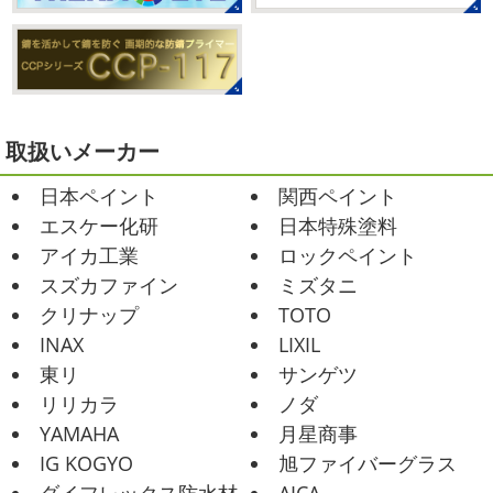
こんな日はお仕事日和です
営業部長のNEW Wet
じ
寒川・小田原・茅ヶ崎外壁塗装専門
ゃ～ん コレクトのマークも入ってる
気温はだいぶ春めい
店＊
てきましたが、まだまだ水は冷たいので、こちらがあれば
みなさんこんにちは(#^.^#)
相変わらず暑い日が続いてい
安心
このウ ...
ますが、いかがお過ごしでしょうか？ 先日行われた毎年恒
例、ベルマーレ主催のフットサル大会に大野建装も出場し
2021/02/12
ました
大野建装は3勝することができました
...
Yoga
＊湘南の外壁塗装専門店＊
取扱いメーカー
おはようございます
今週ももうおしま
2025/07/17
日本ペイント
関西ペイント
いですが、今週はヨガからのスタートで
誕生日会
＊横浜・藤沢・寒川・
Happy
小さい足
伸びる～
腕をかなり使いました!!
エスケー化研
日本特殊塗料
小田原・茅ヶ崎外壁塗装専門店＊
久しぶりのヨガで太陽礼拝をずっとやったので、全身バキ
アイカ工業
ロックペイント
みなさんこんにちは(*^▽^*)
30℃越え
バキでした
でも最高に気持ち ...
が当たり前になってしまっていますが夏バテなどされてい
スズカファイン
ミズタニ
ませんか？
先日は友人のお誕生日で食事に行ったので
2021/02/01
クリナップ
TOTO
その時の写真を載せたいと思います
お肉が好きな友達だ
海日和
＊湘南の外壁塗装専門店＊
INAX
LIXIL
ったので関内に ...
昨日はとっても暖かかったですね
自転
東リ
サンゲツ
車で走っていると暑かったです
海にも
2025/06/09
リリカラ
ノダ
公園にもたくさんの子供達が遊んでいました♬ 先週は波の
家庭菜園
＊横浜・藤沢・寒
YAMAHA
月星商事
ある日も多かったですね
まだ寒い日も多いけど、やっぱ
川・茅ヶ崎・小田原外壁塗装専門店
り海は気持ちいー
見てるだけでも癒 ...
IG KOGYO
旭ファイバーグラス
＊