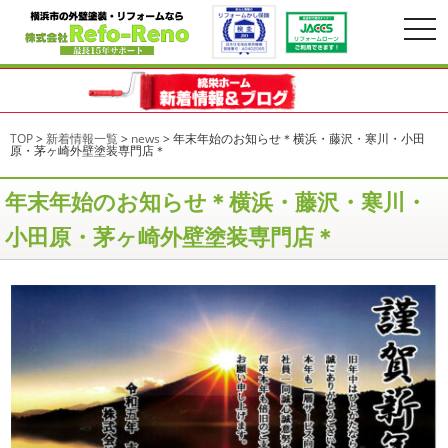
togg
navi
TOP
>
新着情報一覧
>
news
>
年末年始のお知らせ＊横浜・藤沢・寒川・小田
原・茅ヶ崎外壁塗装専門店＊
年末年始のお知らせ＊横浜・藤沢・寒川・
小田原・茅ヶ崎外壁塗装専門店＊