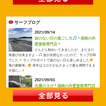
みなさんこんにちは(#^.^#)
例年より過ごしやすい気温が
続いていますがいかがお過ごしでしょうか？ 先日は毎年恒
例のベルマーレフットサル大会に参加してきました
普段
運動する機会が少ないのでいい運動になりました
...
サーフブログ
2026/05/31
ベルマーレ
＊横浜・藤沢・寒
2021/09/14
川・茅ヶ崎・小田原外壁塗装専門店
波のない日の過ごし方
＊湘南の外
＊
壁塗装専門店＊
みなさんこんにちは(#^.^#)
先日は試合の応援に行ったの
どんどん秋めいてきましたが、まだまだ
でその時の写真を載せようと思います
今シーズン初の応
海遊び出来ますよ～
波が全然なかったので、サップ日和
援(*^▽^*) 弊社の新しい担当のキクチさんにも会えました
でした
サップやボートで波のない日も楽しめました
今シーズンもよろしくお願いいたします
海の家解体…
来年はコロナがおさまって夏を満喫できま
す様に…
2026/05/02
2021/09/03
自転車
＊横浜・藤沢・寒川・茅
先週のヨガ＊湘南の外壁塗装専門店
ヶ崎・小田原外壁塗装専門店＊
＊
みなさんこんにちは
ＧＷはいかがお
過ごしですか？ 先日は娘と海沿いにある公園で自転車の練
先週のヨガ
はい、可愛い～
ダウンド
習に行ってきました
今まではキックボード派だったので
ッグ
はおちゃんだいぶヨガがお上手に
伸ばしてる後