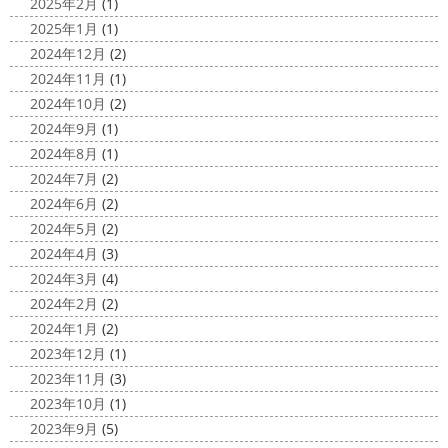
2025年2月
(1)
ロナが危険な感じになってきたので、海にはたくさんの人
2025/03/27
2025年1月
(1)
が来てました！！ でも、海なら ...
サンシャイン水族館
＊横浜・藤
2024年12月
(2)
2020/11/19
沢・寒川・小田原・茅ヶ崎外壁塗装
2024年11月
(1)
海に行きたい…！！！＊湘南の外壁
専門店＊
2024年10月
(2)
塗装専門店＊
みなさんこんにちは(^O^)
花粉がたくさん飛んでいます
2024年9月
(1)
最近は暖かくて過ごしやすいお天気です
が、みなさんはいかがお過ごしですか？
笑 先日、池袋の
2024年8月
(1)
ね
弊社ライダーの脇祐史君はバリ島に行きました!! 私も
サンシャイン水族館に行きました
外国人の方が多く、
2024年7月
(2)
行きたいーーーーー!!! 写真が送られてきたら、またアップ
館内はとても賑わっていました
ここの大きな水槽にはサ
2024年6月
(2)
していきますね
こちらは今回ではなくて以前のバリショ
...
2024年5月
(2)
ット
2025/03/12
2024年4月
(3)
2020/11/12
高圧洗浄について
＊横浜・藤
2024年3月
(4)
朝活
＊湘南の外壁塗装専門店＊
沢・寒川・小田原・茅ヶ崎外壁塗装
2024年2月
(2)
小倉氏サーフィンにはまり中
今回は浩
専門店＊
2024年1月
(2)
さんも一緒に
３人で出発
波は小さい
今日は高圧洗浄が何故必要かについて説明させていただき
2023年12月
(1)
けどお天気良くて気持ち～
まずは陸でのイメトレ 入水～
ます
塗装工事をお考えのお客様は長くなりますが、ぜ
2023年11月
(3)
小倉氏ライド
日々成長
浩さん昔やっていたよう
ひ読んでみてくださいね
外壁や屋根の表面に塗装してで
2023年10月
(1)
で、すぐ立ててました
ですが、 ...
きた塗膜は、毎日屋外で紫外線、雨風、排気ガスなどにさ
2023年9月
(5)
らされて ...
2020/11/10