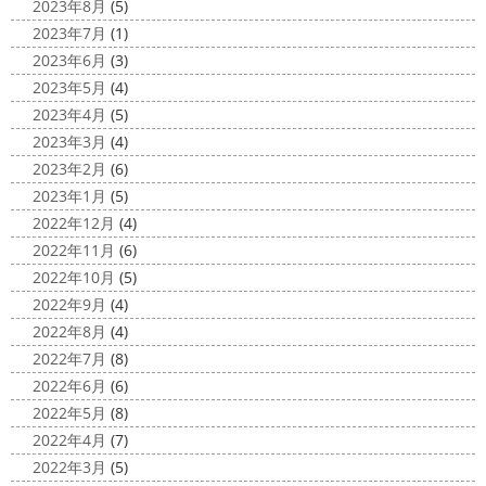
2023年8月
(5)
HAPPY HALLOWEEN
＊湘南の
2025/03/02
2023年7月
(1)
外壁塗装専門店＊
表彰
＊横浜・藤沢・寒川・小田
2023年6月
(3)
ちょっとご無沙汰してる間にもう11月も
原・茅ヶ崎外壁塗装専門店＊
2023年5月
(4)
10日が過ぎようとしていますね
2020年もあっとゆう間
みなさんこんにちは
昨日からポカポ
2023年4月
(5)
に終わってしまう～
今年はコロナの影響で色々なイベン
カ陽気になり過ごしやすくなりましたね
本日は嬉しい
2023年3月
(4)
トもなくなり淋しいですね… ですが、先日ブログでもお伝
お知らせをさせていただきます
先日、弊社が日本ペイン
2023年2月
(6)
えしたマービスタ ...
ト神奈川営業所様より優良施工会社として表彰されました
2023年1月
(5)
このよ ...
2020/11/02
2022年12月
(4)
ウェット完成
＊湘南の外壁塗装専
2022年11月
(6)
門店＊
2022年10月
(5)
こんにちは!! 今週も１週間始まりました
2022年9月
(4)
が、明日は祝日です
今日も１日頑張りましょう
さて
2022年8月
(4)
さて、先日のブログで書いた、小倉氏のオーダーしたウェ
2022年7月
(8)
ットが完成しました
着心地抜群の様です
はおち
2022年6月
(6)
ゃんも一緒にパチリ
...
2022年5月
(8)
2022年4月
(7)
2022年3月
(5)