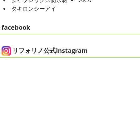
ダイフレックス防水材
AICA
2021/01/26
みなさんこんにちは
今週から梅雨入りだそうですがい
タキロンシーアイ
ちょっとご無沙汰です
＊湘南の外
かがお過ごしでしょうか
本日は営業さんが家庭菜園をは
じめたそうなのでその写真をアップしていきたいと思いま
壁塗装専門店＊
す
栽培初日↑
ここまで大きくなりました(#^.^#)
...
facebook
こんにちは!! ちょっと仕事がバタバタして
おり、お久しぶりの更新になってしまいました
そんな間
2025/05/24
にコロナがまた急増して緊急事態宣言が発令しましたが、
ピオニー
＊横浜・藤沢・寒川・茅
皆さまいかがお過ごしでしょうか？？ コロナで今年はまだ
リフォリノ公式instagram
ヶ崎・小田原外壁塗装専門店＊
ヨガにも行けず、ウ ...
みなさんこんにちは(*^▽^*)
徐々に夏
2020/12/14
の陽気になりつつありますが、いかがお過ごしでしょう
今日の朝活
＊湘南の外壁塗装専門
か？
我が家では芍薬の季節になったので沢山お取り寄せ
しました
1年のうちの1か月程の間しか出回らないお花
店＊
なので芍薬がお花 ...
今日はこちらからスタート
マービスタ
クリスマス仕様
今日はみんなでヨガ～
お久しぶり
2025/04/29
のAちゃん
はおちゃんも一緒に
事務員みな背中バキバ
ダブルトーン塗装
＊横浜・藤沢・
キです
はおちゃんおさまる
今日でヨガ納めです!! 来年
寒川・小田原・茅ヶ崎外壁塗装専門
も沢山ヨガ ...
店＊
2020/12/11
みなさんこんにちは(*^▽^*)
日中は暖かいですが夜はま
先日のサーフレッスン
＊湘南の
だ冷え込みますね
今日はダブルトーン塗装を紹介したい