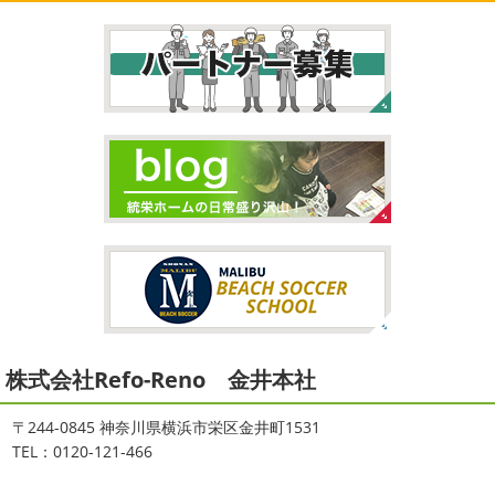
自転車に興味を示さなかったのですが、お友達の影響で欲
ろに、はおちゃんが積み上げたヨガブロックが
夏休み中
しいとお願いされたので ...
で先生の息子さんも
先生2人抱っこすごい
子連れ歓迎
ヨガ、運動の秋
...
2026/02/26
2021/09/02
3連休
＊横浜・藤沢・寒川・茅ヶ
大量発生!!!＊湘南の外壁塗装専門店
崎・小田原外壁塗装専門店＊
＊
こんにちは♡ 今週は3連休明けからのスタ
ートでしたね!! 皆様連休はいかがお過ごしでしたでしょう
夏休みが終わったと思ったら、急に寒く
か？ 私は息子のサッカー遠征の応援に御殿場のほうまで行
なりましたね
夏休み最後の週末に海へ
日曜日はちょ
ってきました
暖かくなると思っていたら、強風で思って
っと寒かったです
海に入っている時からチクチクするな
いたよりも寒かっ ...
と思っていたのですが、次の日に 身体中が痒い!! チンクイ
が大量発生している ...
2026/02/12
2021/08/16
2026
初雪
＊横浜・藤沢・寒川・
ヨガ
＊湘南の外壁塗装専門店＊
小田原・茅ヶ崎外壁塗装専門店＊
株式会社Refo-Reno 金井本社
大変ご無沙汰しております
色々仕事
ご無沙汰しております
少し更新してな
が立て込みブログ更新出来ずでした
お
い間に2026年も1か月半がたとうとしていますね
改めま
盆休みも頂き、今日からお仕事です
お仕事一発目は こち
して… 本年もどうぞよろしくお願いいたします
先日は神
〒244-0845 神奈川県横浜市栄区金井町1531
らへ ？？？ どこだかわかりますか？ そうです
マービス
奈川でも雪が降りましたね
近所の公園も雪が積もってい
TEL：0120-121-466
タでヨガからのスタート
最高 ...
て子供たちは大 ...