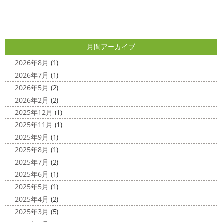
外壁塗装専門店＊
と思います
とってもオシャレですね
このような2色
使いでオシャレに仕上げることもできますのでお気軽に ...
こんにちは
あっという間に12月も10日
をすぎてしまい、今年も残す所3週間あまり
早い！！早
2025/04/24
すぎる
コロナがまた蔓延していますが、体調管理に気を
月間アーカイブ
美容院
＊横浜・藤沢・寒川・小田
つけて行きましょー
さてさて、先日のサーフレッスン
原・茅ヶ崎外壁塗装専門店＊
ちょっとご無沙 ...
2026年8月
(1)
みなさんこんにちは(#^.^#)
4月下旬に
2026年7月
(1)
2020/11/30
なりどんどん暖かくなってきましたね
先日は娘の美容院
2026年5月
(2)
Bali
＊湘南の外壁塗装専門店＊
に行ってきました
腰まで頑張って伸ばした髪の毛をバッ
2026年2月
(2)
こんにちは!! 今日はバリショットを少しだ
サリ切りたいとの事だったで数年ぶりの美容院に
30セン
2025年12月
(1)
け
南国
ウルワツ
海パンで海に入
チほど切る ...
2025年11月
(1)
れるって最高ですね
チューブ大好きな脇祐史プロ
ま
2025/03/31
2025年9月
(1)
だまだ普通にバリに行く事は難しいですが、早く自由に海
夜桜
＊横浜・藤沢・寒川・小田
外に行けるようになりますように…
2025年8月
(1)
原・茅ヶ崎外壁塗装専門店＊
2025年7月
(2)
2020/11/26
みなさんこんにちは(*^▽^*)
ここ数日
2025年6月
(1)
海散歩
＊湘南の外壁塗装専門店＊
は真冬の寒さとなりましたがいかがお過ごしですか？
先
2025年5月
(1)
こんにちわ☼ 最近はグッと気温が下がり
日は都内の夜桜を観に行きました
例年よりも大分寒いお
2025年4月
(2)
寒くなりましたね
気づけば今年も後一
花見になりましたがとても綺麗でした(*^_^*)
帰りは人気
2025年3月
(5)
か月ちょっと(´ﾟдﾟ｀) 早い早い
先日の夕散歩
またコ
のハン ...