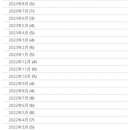
2020/11/10
2023年8月
(5)
HAPPY HALLOWEEN
＊湘南の
2025/03/02
2023年7月
(1)
外壁塗装専門店＊
表彰
＊横浜・藤沢・寒川・小田
2023年6月
(3)
ちょっとご無沙汰してる間にもう11月も
原・茅ヶ崎外壁塗装専門店＊
2023年5月
(4)
10日が過ぎようとしていますね
2020年もあっとゆう間
みなさんこんにちは
昨日からポカポ
2023年4月
(5)
に終わってしまう～
今年はコロナの影響で色々なイベン
カ陽気になり過ごしやすくなりましたね
本日は嬉しい
2023年3月
(4)
トもなくなり淋しいですね… ですが、先日ブログでもお伝
お知らせをさせていただきます
先日、弊社が日本ペイン
2023年2月
(6)
えしたマービスタ ...
ト神奈川営業所様より優良施工会社として表彰されました
2023年1月
(5)
このよ ...
2020/11/02
2022年12月
(4)
ウェット完成
＊湘南の外壁塗装専
2022年11月
(6)
門店＊
2022年10月
(5)
こんにちは!! 今週も１週間始まりました
2022年9月
(4)
が、明日は祝日です
今日も１日頑張りましょう
さて
2022年8月
(4)
さて、先日のブログで書いた、小倉氏のオーダーしたウェ
2022年7月
(8)
ットが完成しました
着心地抜群の様です
はおち
2022年6月
(6)
ゃんも一緒にパチリ
...
2022年5月
(8)
2022年4月
(7)
2022年3月
(5)