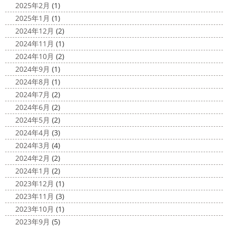
2025年2月
(1)
ロナが危険な感じになってきたので、海にはたくさんの人
2025/03/27
2025年1月
(1)
が来てました！！ でも、海なら ...
サンシャイン水族館
＊横浜・藤
2024年12月
(2)
2020/11/19
沢・寒川・小田原・茅ヶ崎外壁塗装
2024年11月
(1)
海に行きたい…！！！＊湘南の外壁
専門店＊
2024年10月
(2)
塗装専門店＊
みなさんこんにちは(^O^)
花粉がたくさん飛んでいます
2024年9月
(1)
最近は暖かくて過ごしやすいお天気です
が、みなさんはいかがお過ごしですか？
笑 先日、池袋の
2024年8月
(1)
ね
弊社ライダーの脇祐史君はバリ島に行きました!! 私も
サンシャイン水族館に行きました
外国人の方が多く、
2024年7月
(2)
行きたいーーーーー!!! 写真が送られてきたら、またアップ
館内はとても賑わっていました
ここの大きな水槽にはサ
2024年6月
(2)
していきますね
こちらは今回ではなくて以前のバリショ
...
2024年5月
(2)
ット
2025/03/12
2024年4月
(3)
2020/11/12
高圧洗浄について
＊横浜・藤
2024年3月
(4)
朝活
＊湘南の外壁塗装専門店＊
沢・寒川・小田原・茅ヶ崎外壁塗装
2024年2月
(2)
小倉氏サーフィンにはまり中
今回は浩
専門店＊
2024年1月
(2)
さんも一緒に
３人で出発
波は小さい
今日は高圧洗浄が何故必要かについて説明させていただき
2023年12月
(1)
けどお天気良くて気持ち～
まずは陸でのイメトレ 入水～
ます
塗装工事をお考えのお客様は長くなりますが、ぜ
2023年11月
(3)
小倉氏ライド
日々成長
浩さん昔やっていたよう
ひ読んでみてくださいね
外壁や屋根の表面に塗装してで
2023年10月
(1)
で、すぐ立ててました
ですが、 ...
きた塗膜は、毎日屋外で紫外線、雨風、排気ガスなどにさ
2023年9月
(5)
らされて ...