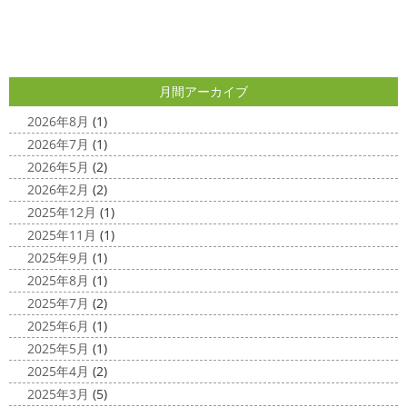
外壁塗装専門店＊
と思います
とってもオシャレですね
このような2色
使いでオシャレに仕上げることもできますのでお気軽に ...
こんにちは
あっという間に12月も10日
をすぎてしまい、今年も残す所3週間あまり
早い！！早
2025/04/24
すぎる
コロナがまた蔓延していますが、体調管理に気を
月間アーカイブ
美容院
＊横浜・藤沢・寒川・小田
つけて行きましょー
さてさて、先日のサーフレッスン
原・茅ヶ崎外壁塗装専門店＊
ちょっとご無沙 ...
2026年8月
(1)
みなさんこんにちは(#^.^#)
4月下旬に
2026年7月
(1)
2020/11/30
なりどんどん暖かくなってきましたね
先日は娘の美容院
2026年5月
(2)
Bali
＊湘南の外壁塗装専門店＊
に行ってきました
腰まで頑張って伸ばした髪の毛をバッ
2026年2月
(2)
こんにちは!! 今日はバリショットを少しだ
サリ切りたいとの事だったで数年ぶりの美容院に
30セン
2025年12月
(1)
け
南国
ウルワツ
海パンで海に入
チほど切る ...
2025年11月
(1)
れるって最高ですね
チューブ大好きな脇祐史プロ
ま
2025/03/31
2025年9月
(1)
だまだ普通にバリに行く事は難しいですが、早く自由に海
夜桜
＊横浜・藤沢・寒川・小田
外に行けるようになりますように…
2025年8月
(1)
原・茅ヶ崎外壁塗装専門店＊
2025年7月
(2)
2020/11/26
みなさんこんにちは(*^▽^*)
ここ数日
2025年6月
(1)
海散歩
＊湘南の外壁塗装専門店＊
は真冬の寒さとなりましたがいかがお過ごしですか？
先
2025年5月
(1)
こんにちわ☼ 最近はグッと気温が下がり
日は都内の夜桜を観に行きました
例年よりも大分寒いお
2025年4月
(2)
寒くなりましたね
気づけば今年も後一
花見になりましたがとても綺麗でした(*^_^*)
帰りは人気
2025年3月
(5)
か月ちょっと(´ﾟдﾟ｀) 早い早い
先日の夕散歩
またコ
のハン ...