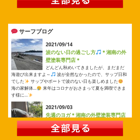
みなさんこんにちは(#^.^#)
例年より過ごしやすい気温が
続いていますがいかがお過ごしでしょうか？ 先日は毎年恒
例のベルマーレフットサル大会に参加してきました
普段
運動する機会が少ないのでいい運動になりました
...
サーフブログ
2026/05/31
ベルマーレ
＊横浜・藤沢・寒
2021/09/14
川・茅ヶ崎・小田原外壁塗装専門店
波のない日の過ごし方
＊湘南の外
＊
壁塗装専門店＊
みなさんこんにちは(#^.^#)
先日は試合の応援に行ったの
どんどん秋めいてきましたが、まだまだ
でその時の写真を載せようと思います
今シーズン初の応
海遊び出来ますよ～
波が全然なかったので、サップ日和
援(*^▽^*) 弊社の新しい担当のキクチさんにも会えました
でした
サップやボートで波のない日も楽しめました
今シーズンもよろしくお願いいたします
海の家解体…
来年はコロナがおさまって夏を満喫できま
す様に…
2026/05/02
2021/09/03
自転車
＊横浜・藤沢・寒川・茅
先週のヨガ＊湘南の外壁塗装専門店
ヶ崎・小田原外壁塗装専門店＊
＊
みなさんこんにちは
ＧＷはいかがお
過ごしですか？ 先日は娘と海沿いにある公園で自転車の練
先週のヨガ
はい、可愛い～
ダウンド
習に行ってきました
今まではキックボード派だったので
ッグ
はおちゃんだいぶヨガがお上手に
伸ばしてる後