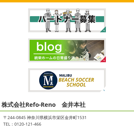
自転車に興味を示さなかったのですが、お友達の影響で欲
ろに、はおちゃんが積み上げたヨガブロックが
夏休み中
しいとお願いされたので ...
で先生の息子さんも
先生2人抱っこすごい
子連れ歓迎
ヨガ、運動の秋
...
2026/02/26
2021/09/02
3連休
＊横浜・藤沢・寒川・茅ヶ
大量発生!!!＊湘南の外壁塗装専門店
崎・小田原外壁塗装専門店＊
＊
こんにちは♡ 今週は3連休明けからのスタ
ートでしたね!! 皆様連休はいかがお過ごしでしたでしょう
夏休みが終わったと思ったら、急に寒く
か？ 私は息子のサッカー遠征の応援に御殿場のほうまで行
なりましたね
夏休み最後の週末に海へ
日曜日はちょ
ってきました
暖かくなると思っていたら、強風で思って
っと寒かったです
海に入っている時からチクチクするな
いたよりも寒かっ ...
と思っていたのですが、次の日に 身体中が痒い!! チンクイ
が大量発生している ...
2026/02/12
2021/08/16
2026
初雪
＊横浜・藤沢・寒川・
ヨガ
＊湘南の外壁塗装専門店＊
小田原・茅ヶ崎外壁塗装専門店＊
株式会社Refo-Reno 金井本社
大変ご無沙汰しております
色々仕事
ご無沙汰しております
少し更新してな
が立て込みブログ更新出来ずでした
お
い間に2026年も1か月半がたとうとしていますね
改めま
盆休みも頂き、今日からお仕事です
お仕事一発目は こち
して… 本年もどうぞよろしくお願いいたします
先日は神
〒244-0845 神奈川県横浜市栄区金井町1531
らへ ？？？ どこだかわかりますか？ そうです
マービス
奈川でも雪が降りましたね
近所の公園も雪が積もってい
TEL：0120-121-466
タでヨガからのスタート
最高 ...
て子供たちは大 ...