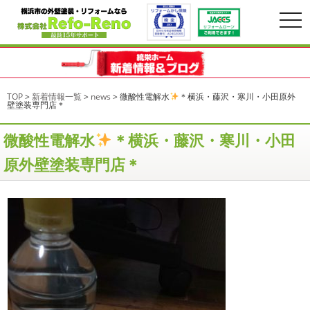
togg
navi
TOP
>
新着情報一覧
>
news
>
微酸性電解水
＊横浜・藤沢・寒川・小田原外
壁塗装専門店＊
微酸性電解水
＊横浜・藤沢・寒川・小田
原外壁塗装専門店＊