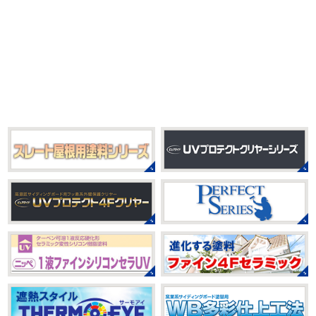
2021初SURF
＊湘南の外壁塗装専
2025/09/27
門店＊
シール帳
＊横浜・藤沢・寒川・
おはようございます
もう4月になって
茅ヶ崎・小田原外壁塗装専門店＊
しまいましたね!! 新しい年の始まりです!! 頑張っていきまし
みなさんこんにちは(*^▽^*)
だいぶ涼
ょう
おっ
ここはマービスタですね
営業部長久々の
しくなって過ごしやすい陽気になってきましたがいかがお
サーフレッスンです
久々なので海に入る前にしっかりと
過ごしですか？
先日、娘とシール帳を作りました
シ
身体をほぐ ...
ール帳を作ってからはシール集めにどっぷりハマり中です
私の小学生の頃 ...
2021/03/23
ヨガヨガ～♡＊湘南の外壁塗装専門
2025/08/30
店＊
ベビタピ
＊横浜・藤沢・寒川・
本日もこちらから
ヨガ日和
はおちゃ
小田原・茅ヶ崎外壁塗装専門店＊
んも
柔らかくて羨ましい
先生のダウンドッグ綺麗～
みなさんこんにちは(#^.^#)
もうすぐ８
いつか私もこんなキレイになれるように頑張ります
月が終わりますがいかがお過ごしですか？ 先日、娘と原宿
今はまだ、はおちゃんと共に修業です
のベビタピに行ってきました
以前は早朝から大行列だっ
たので暑い中並ぶ勇気が出なかったのですが予約ができる
2021/03/02
ようになってい ...
it`s new
＊湘南の外壁塗装専門店
＊
2025/07/28
おはようございます
今日は風が強い
フットサル大会
＊横浜・藤沢・