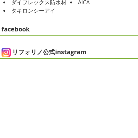
ダイフレックス防水材
AICA
2021/01/26
みなさんこんにちは
今週から梅雨入りだそうですがい
タキロンシーアイ
ちょっとご無沙汰です
＊湘南の外
かがお過ごしでしょうか
本日は営業さんが家庭菜園をは
じめたそうなのでその写真をアップしていきたいと思いま
壁塗装専門店＊
す
栽培初日↑
ここまで大きくなりました(#^.^#)
...
facebook
こんにちは!! ちょっと仕事がバタバタして
おり、お久しぶりの更新になってしまいました
そんな間
2025/05/24
にコロナがまた急増して緊急事態宣言が発令しましたが、
ピオニー
＊横浜・藤沢・寒川・茅
皆さまいかがお過ごしでしょうか？？ コロナで今年はまだ
リフォリノ公式instagram
ヶ崎・小田原外壁塗装専門店＊
ヨガにも行けず、ウ ...
みなさんこんにちは(*^▽^*)
徐々に夏
2020/12/14
の陽気になりつつありますが、いかがお過ごしでしょう
今日の朝活
＊湘南の外壁塗装専門
か？
我が家では芍薬の季節になったので沢山お取り寄せ
しました
1年のうちの1か月程の間しか出回らないお花
店＊
なので芍薬がお花 ...
今日はこちらからスタート
マービスタ
クリスマス仕様
今日はみんなでヨガ～
お久しぶり
2025/04/29
のAちゃん
はおちゃんも一緒に
事務員みな背中バキバ
ダブルトーン塗装
＊横浜・藤沢・
キです
はおちゃんおさまる
今日でヨガ納めです!! 来年
寒川・小田原・茅ヶ崎外壁塗装専門
も沢山ヨガ ...
店＊
2020/12/11
みなさんこんにちは(*^▽^*)
日中は暖かいですが夜はま
先日のサーフレッスン
＊湘南の
だ冷え込みますね
今日はダブルトーン塗装を紹介したい