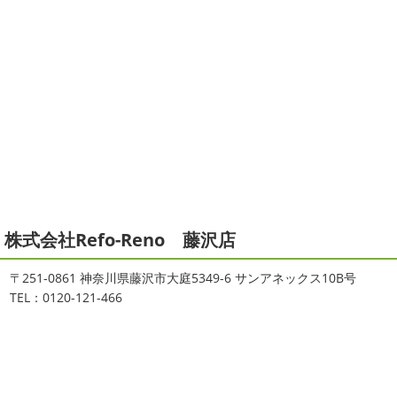
2021/06/28
2025/12/27
サーフレッスン
＊湘南の外壁塗
年末年始のお知らせ＊横浜・藤沢・
装専門店＊
寒川・小田原・茅ヶ崎外壁塗装専門
ご無沙汰しております
ちょっとお久し
店＊
ぶりのサーフブログです
営業部長もお久しぶりのサーフ
拝啓 師走の候、ますますご健勝のこととお喜び申し上げ
ィンです!! まずはマービスタでストレッチ
今日ははおち
ます。 平素は格別のご高配を賜り、厚くお礼申し上げま
ゃんも一緒に
しっかり体をほぐします。 パパなにしてる
す。 さて、株式会社大野建装では年末年始の休業日につき
のかな～
は ...
まして、下記のとおり休業日とさせていただきます。 皆様
には大変 ...
2021/04/19
本日もヨガから
＊湘南の外壁塗装
2025/11/18
株式会社Refo-Reno 藤沢店
専門店＊
湘南の虎
＊横浜・藤沢・寒
おはようございます
ちょっとお久しぶ
川・茅ヶ崎・小田原外壁塗装専門店
〒251-0861 神奈川県藤沢市大庭5349-6 サンアネックス10B号
りのヨガへ
ちょっとご無沙汰のヨガで体がバキバキです
＊
TEL：0120-121-466
伸ばすと気持ち～ はおちゃんも日に日に上達しています
みなさんこんにちは(#^.^#)
インフルエンザが大流行して
♡ 今日は貸し切りヨガでみっちり見て頂きました
沢山動
いますが体調など崩していませんか？
今日は湘南ベル
いたから、はおち ...
マーレの湘南の虎こと島村さんが本社にいらしてください
ました(*^▽^*) 来年のスポンサー契約の更新をお ...
2021/04/01