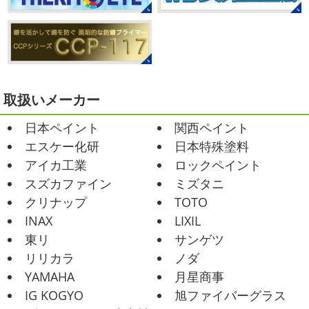
こんな日はお仕事日和です
営業部長のNEW Wet
じ
寒川・小田原・茅ヶ崎外壁塗装専門
ゃ～ん コレクトのマークも入ってる
気温はだいぶ春めい
店＊
てきましたが、まだまだ水は冷たいので、こちらがあれば
みなさんこんにちは(#^.^#)
相変わらず暑い日が続いてい
安心
このウ ...
ますが、いかがお過ごしでしょうか？ 先日行われた毎年恒
例、ベルマーレ主催のフットサル大会に大野建装も出場し
2021/02/12
ました
大野建装は3勝することができました
...
Yoga
＊湘南の外壁塗装専門店＊
取扱いメーカー
おはようございます
今週ももうおしま
2025/07/17
日本ペイント
関西ペイント
いですが、今週はヨガからのスタートで
誕生日会
＊横浜・藤沢・寒川・
Happy
小さい足
伸びる～
腕をかなり使いました!!
エスケー化研
日本特殊塗料
小田原・茅ヶ崎外壁塗装専門店＊
久しぶりのヨガで太陽礼拝をずっとやったので、全身バキ
アイカ工業
ロックペイント
みなさんこんにちは(*^▽^*)
30℃越え
バキでした
でも最高に気持ち ...
が当たり前になってしまっていますが夏バテなどされてい
スズカファイン
ミズタニ
ませんか？
先日は友人のお誕生日で食事に行ったので
2021/02/01
クリナップ
TOTO
その時の写真を載せたいと思います
お肉が好きな友達だ
海日和
＊湘南の外壁塗装専門店＊
INAX
LIXIL
ったので関内に ...
昨日はとっても暖かかったですね
自転
東リ
サンゲツ
車で走っていると暑かったです
海にも
2025/06/09
リリカラ
ノダ
公園にもたくさんの子供達が遊んでいました♬ 先週は波の
家庭菜園
＊横浜・藤沢・寒
YAMAHA
月星商事
ある日も多かったですね
まだ寒い日も多いけど、やっぱ
川・茅ヶ崎・小田原外壁塗装専門店
り海は気持ちいー
見てるだけでも癒 ...
IG KOGYO
旭ファイバーグラス
＊