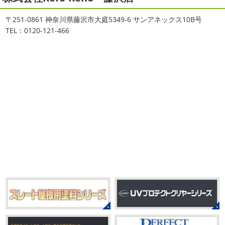
専門店＊
湘南の虎
＊横浜・藤沢・寒
おはようございます
ちょっとお久しぶ
川・茅ヶ崎・小田原外壁塗装専門店
〒251-0861 神奈川県藤沢市大庭5349-6 サンアネックス10B号
りのヨガへ
ちょっとご無沙汰のヨガで体がバキバキです
＊
TEL：0120-121-466
伸ばすと気持ち～ はおちゃんも日に日に上達しています
みなさんこんにちは(#^.^#)
インフルエンザが大流行して
♡ 今日は貸し切りヨガでみっちり見て頂きました
沢山動
いますが体調など崩していませんか？
今日は湘南ベル
いたから、はおち ...
マーレの湘南の虎こと島村さんが本社にいらしてください
ました(*^▽^*) 来年のスポンサー契約の更新をお ...
2021/04/01
2021初SURF
＊湘南の外壁塗装専
2025/09/27
門店＊
シール帳
＊横浜・藤沢・寒川・
おはようございます
もう4月になって
茅ヶ崎・小田原外壁塗装専門店＊
しまいましたね!! 新しい年の始まりです!! 頑張っていきまし
みなさんこんにちは(*^▽^*)
だいぶ涼
ょう
おっ
ここはマービスタですね
営業部長久々の
しくなって過ごしやすい陽気になってきましたがいかがお
サーフレッスンです
久々なので海に入る前にしっかりと
過ごしですか？
先日、娘とシール帳を作りました
シ
身体をほぐ ...
ール帳を作ってからはシール集めにどっぷりハマり中です
私の小学生の頃 ...
2021/03/23
ヨガヨガ～♡＊湘南の外壁塗装専門
2025/08/30
店＊
ベビタピ
＊横浜・藤沢・寒川・
本日もこちらから
ヨガ日和
はおちゃ
小田原・茅ヶ崎外壁塗装専門店＊