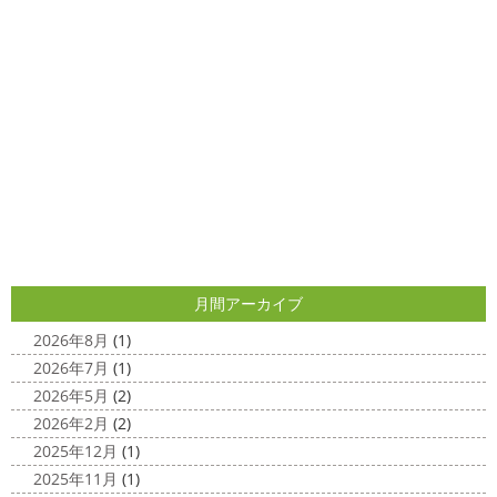
なので芍薬がお花 ...
今日はこちらからスタート
マービスタ
クリスマス仕様
今日はみんなでヨガ～
お久しぶり
2025/04/29
のAちゃん
はおちゃんも一緒に
事務員みな背中バキバ
ダブルトーン塗装
＊横浜・藤沢・
キです
はおちゃんおさまる
今日でヨガ納めです!! 来年
寒川・小田原・茅ヶ崎外壁塗装専門
も沢山ヨガ ...
店＊
2020/12/11
みなさんこんにちは(*^▽^*)
日中は暖かいですが夜はま
先日のサーフレッスン
＊湘南の
だ冷え込みますね
今日はダブルトーン塗装を紹介したい
外壁塗装専門店＊
と思います
とってもオシャレですね
このような2色
使いでオシャレに仕上げることもできますのでお気軽に ...
こんにちは
あっという間に12月も10日
をすぎてしまい、今年も残す所3週間あまり
早い！！早
2025/04/24
すぎる
コロナがまた蔓延していますが、体調管理に気を
月間アーカイブ
美容院
＊横浜・藤沢・寒川・小田
つけて行きましょー
さてさて、先日のサーフレッスン
原・茅ヶ崎外壁塗装専門店＊
ちょっとご無沙 ...
2026年8月
(1)
みなさんこんにちは(#^.^#)
4月下旬に
2026年7月
(1)
2020/11/30
なりどんどん暖かくなってきましたね
先日は娘の美容院
2026年5月
(2)
Bali
＊湘南の外壁塗装専門店＊
に行ってきました
腰まで頑張って伸ばした髪の毛をバッ
2026年2月
(2)
こんにちは!! 今日はバリショットを少しだ
サリ切りたいとの事だったで数年ぶりの美容院に
30セン
2025年12月
(1)
け
南国
ウルワツ
海パンで海に入
チほど切る ...
2025年11月
(1)
れるって最高ですね
チューブ大好きな脇祐史プロ
ま