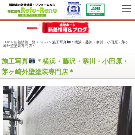
togg
navi
TOP
>
新着情報一覧
>
news
>
施工写真
＊横浜・藤沢・寒川・小田原・茅ヶ
崎外壁塗装専門店＊
施工写真
＊横浜・藤沢・寒川・小田原・
茅ヶ崎外壁塗装専門店＊