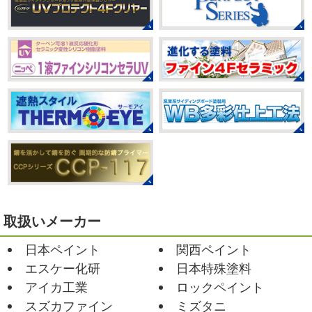
んも
柔らかくて羨ましい
先生のダウンドッグ綺麗～
みなさんこんにちは(#^.^#)
もうすぐ８
いつか私もこんなキレイになれるように頑張ります
月が終わりますがいかがお過ごしですか？ 先日、娘と原宿
今はまだ、はおちゃんと共に修業です
のベビタピに行ってきました
以前は早朝から大行列だっ
たので暑い中並ぶ勇気が出なかったのですが予約ができる
2021/03/02
ようになってい ...
it`s new
＊湘南の外壁塗装専門店
＊
2025/07/28
おはようございます
今日は風が強い
フットサル大会
＊横浜・藤沢・
こんな日はお仕事日和です
営業部長のNEW Wet
じ
寒川・小田原・茅ヶ崎外壁塗装専門
ゃ～ん コレクトのマークも入ってる
気温はだいぶ春めい
店＊
てきましたが、まだまだ水は冷たいので、こちらがあれば
みなさんこんにちは(#^.^#)
相変わらず暑い日が続いてい
安心
このウ ...
ますが、いかがお過ごしでしょうか？ 先日行われた毎年恒
例、ベルマーレ主催のフットサル大会に大野建装も出場し
2021/02/12
ました
大野建装は3勝することができました
...
Yoga
＊湘南の外壁塗装専門店＊
取扱いメーカー
おはようございます
今週ももうおしま
2025/07/17
日本ペイント
関西ペイント
いですが、今週はヨガからのスタートで
誕生日会
＊横浜・藤沢・寒川・
Happy
小さい足
伸びる～
腕をかなり使いました!!
エスケー化研
日本特殊塗料
小田原・茅ヶ崎外壁塗装専門店＊
久しぶりのヨガで太陽礼拝をずっとやったので、全身バキ
アイカ工業
ロックペイント
みなさんこんにちは(*^▽^*)
30℃越え
バキでした
でも最高に気持ち ...
が当たり前になってしまっていますが夏バテなどされてい
スズカファイン
ミズタニ