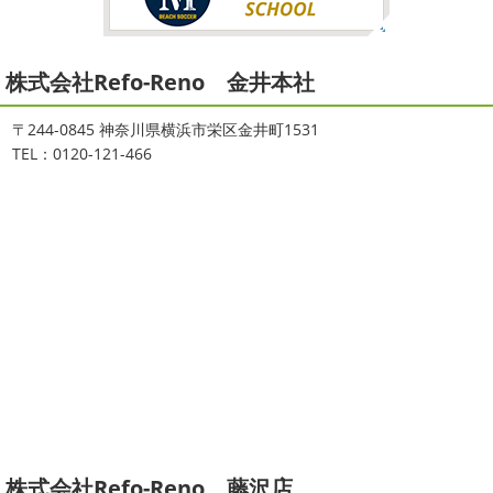
2021/08/16
2026
初雪
＊横浜・藤沢・寒川・
ヨガ
＊湘南の外壁塗装専門店＊
小田原・茅ヶ崎外壁塗装専門店＊
株式会社Refo-Reno 金井本社
大変ご無沙汰しております
色々仕事
ご無沙汰しております
少し更新してな
が立て込みブログ更新出来ずでした
お
い間に2026年も1か月半がたとうとしていますね
改めま
盆休みも頂き、今日からお仕事です
お仕事一発目は こち
して… 本年もどうぞよろしくお願いいたします
先日は神
〒244-0845 神奈川県横浜市栄区金井町1531
らへ ？？？ どこだかわかりますか？ そうです
マービス
奈川でも雪が降りましたね
近所の公園も雪が積もってい
TEL：0120-121-466
タでヨガからのスタート
最高 ...
て子供たちは大 ...
2021/06/28
2025/12/27
サーフレッスン
＊湘南の外壁塗
年末年始のお知らせ＊横浜・藤沢・
装専門店＊
寒川・小田原・茅ヶ崎外壁塗装専門
ご無沙汰しております
ちょっとお久し
店＊
ぶりのサーフブログです
営業部長もお久しぶりのサーフ
拝啓 師走の候、ますますご健勝のこととお喜び申し上げ
ィンです!! まずはマービスタでストレッチ
今日ははおち
ます。 平素は格別のご高配を賜り、厚くお礼申し上げま
ゃんも一緒に
しっかり体をほぐします。 パパなにしてる
す。 さて、株式会社大野建装では年末年始の休業日につき
のかな～
は ...
まして、下記のとおり休業日とさせていただきます。 皆様
には大変 ...
2021/04/19
本日もヨガから
＊湘南の外壁塗装
2025/11/18
株式会社Refo-Reno 藤沢店