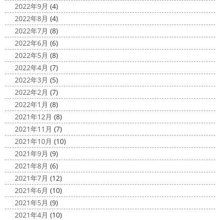
こんにちは!! 今週も１週間始まりました
2022年9月
(4)
が、明日は祝日です
今日も１日頑張りましょう
さて
2022年8月
(4)
さて、先日のブログで書いた、小倉氏のオーダーしたウェ
2022年7月
(8)
ットが完成しました
着心地抜群の様です
はおち
2022年6月
(6)
ゃんも一緒にパチリ
...
2022年5月
(8)
2022年4月
(7)
2022年3月
(5)
2022年2月
(7)
2022年1月
(8)
2021年12月
(8)
2021年11月
(7)
2021年10月
(10)
2021年9月
(9)
2021年8月
(6)
2021年7月
(12)
2021年6月
(10)
2021年5月
(9)
2021年4月
(10)