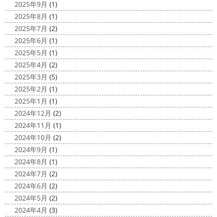
2025/03/31
2025年9月
(1)
だまだ普通にバリに行く事は難しいですが、早く自由に海
夜桜
＊横浜・藤沢・寒川・小田
外に行けるようになりますように…
2025年8月
(1)
原・茅ヶ崎外壁塗装専門店＊
2025年7月
(2)
2020/11/26
みなさんこんにちは(*^▽^*)
ここ数日
2025年6月
(1)
海散歩
＊湘南の外壁塗装専門店＊
は真冬の寒さとなりましたがいかがお過ごしですか？
先
2025年5月
(1)
こんにちわ☼ 最近はグッと気温が下がり
日は都内の夜桜を観に行きました
例年よりも大分寒いお
2025年4月
(2)
寒くなりましたね
気づけば今年も後一
花見になりましたがとても綺麗でした(*^_^*)
帰りは人気
2025年3月
(5)
か月ちょっと(´ﾟдﾟ｀) 早い早い
先日の夕散歩
またコ
のハン ...
2025年2月
(1)
ロナが危険な感じになってきたので、海にはたくさんの人
2025/03/27
2025年1月
(1)
が来てました！！ でも、海なら ...
サンシャイン水族館
＊横浜・藤
2024年12月
(2)
2020/11/19
沢・寒川・小田原・茅ヶ崎外壁塗装
2024年11月
(1)
海に行きたい…！！！＊湘南の外壁
専門店＊
2024年10月
(2)
塗装専門店＊
みなさんこんにちは(^O^)
花粉がたくさん飛んでいます
2024年9月
(1)
最近は暖かくて過ごしやすいお天気です
が、みなさんはいかがお過ごしですか？
笑 先日、池袋の
2024年8月
(1)
ね
弊社ライダーの脇祐史君はバリ島に行きました!! 私も
サンシャイン水族館に行きました
外国人の方が多く、
2024年7月
(2)
行きたいーーーーー!!! 写真が送られてきたら、またアップ
館内はとても賑わっていました
ここの大きな水槽にはサ
2024年6月
(2)
していきますね
こちらは今回ではなくて以前のバリショ
...
2024年5月
(2)
ット
2025/03/12
2024年4月
(3)