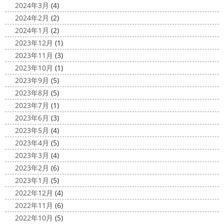
2020/11/12
高圧洗浄について
＊横浜・藤
2024年3月
(4)
朝活
＊湘南の外壁塗装専門店＊
沢・寒川・小田原・茅ヶ崎外壁塗装
2024年2月
(2)
小倉氏サーフィンにはまり中
今回は浩
専門店＊
2024年1月
(2)
さんも一緒に
３人で出発
波は小さい
今日は高圧洗浄が何故必要かについて説明させていただき
2023年12月
(1)
けどお天気良くて気持ち～
まずは陸でのイメトレ 入水～
ます
塗装工事をお考えのお客様は長くなりますが、ぜ
2023年11月
(3)
小倉氏ライド
日々成長
浩さん昔やっていたよう
ひ読んでみてくださいね
外壁や屋根の表面に塗装してで
2023年10月
(1)
で、すぐ立ててました
ですが、 ...
きた塗膜は、毎日屋外で紫外線、雨風、排気ガスなどにさ
2023年9月
(5)
らされて ...
2020/11/10
2023年8月
(5)
HAPPY HALLOWEEN
＊湘南の
2025/03/02
2023年7月
(1)
外壁塗装専門店＊
表彰
＊横浜・藤沢・寒川・小田
2023年6月
(3)
ちょっとご無沙汰してる間にもう11月も
原・茅ヶ崎外壁塗装専門店＊
2023年5月
(4)
10日が過ぎようとしていますね
2020年もあっとゆう間
みなさんこんにちは
昨日からポカポ
2023年4月
(5)
に終わってしまう～
今年はコロナの影響で色々なイベン
カ陽気になり過ごしやすくなりましたね
本日は嬉しい
2023年3月
(4)
トもなくなり淋しいですね… ですが、先日ブログでもお伝
お知らせをさせていただきます
先日、弊社が日本ペイン
2023年2月
(6)
えしたマービスタ ...
ト神奈川営業所様より優良施工会社として表彰されました
2023年1月
(5)
このよ ...
2020/11/02
2022年12月
(4)
ウェット完成
＊湘南の外壁塗装専
2022年11月
(6)
門店＊
2022年10月
(5)