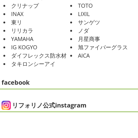
ませんか？
先日は友人のお誕生日で食事に行ったので
2021/02/01
クリナップ
TOTO
その時の写真を載せたいと思います
お肉が好きな友達だ
海日和
＊湘南の外壁塗装専門店＊
INAX
LIXIL
ったので関内に ...
昨日はとっても暖かかったですね
自転
東リ
サンゲツ
車で走っていると暑かったです
海にも
2025/06/09
リリカラ
ノダ
公園にもたくさんの子供達が遊んでいました♬ 先週は波の
家庭菜園
＊横浜・藤沢・寒
YAMAHA
月星商事
ある日も多かったですね
まだ寒い日も多いけど、やっぱ
川・茅ヶ崎・小田原外壁塗装専門店
り海は気持ちいー
見てるだけでも癒 ...
IG KOGYO
旭ファイバーグラス
＊
ダイフレックス防水材
AICA
2021/01/26
みなさんこんにちは
今週から梅雨入りだそうですがい
タキロンシーアイ
ちょっとご無沙汰です
＊湘南の外
かがお過ごしでしょうか
本日は営業さんが家庭菜園をは
じめたそうなのでその写真をアップしていきたいと思いま
壁塗装専門店＊
す
栽培初日↑
ここまで大きくなりました(#^.^#)
...
facebook
こんにちは!! ちょっと仕事がバタバタして
おり、お久しぶりの更新になってしまいました
そんな間
2025/05/24
にコロナがまた急増して緊急事態宣言が発令しましたが、
ピオニー
＊横浜・藤沢・寒川・茅
皆さまいかがお過ごしでしょうか？？ コロナで今年はまだ
リフォリノ公式instagram
ヶ崎・小田原外壁塗装専門店＊
ヨガにも行けず、ウ ...
みなさんこんにちは(*^▽^*)
徐々に夏
2020/12/14
の陽気になりつつありますが、いかがお過ごしでしょう
今日の朝活
＊湘南の外壁塗装専門
か？
我が家では芍薬の季節になったので沢山お取り寄せ
しました
1年のうちの1か月程の間しか出回らないお花
店＊