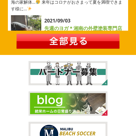
今シーズンもよろしくお願いいたします
海の家解体…
来年はコロナがおさまって夏を満喫できま
す様に…
2026/05/02
2021/09/03
自転車
＊横浜・藤沢・寒川・茅
先週のヨガ＊湘南の外壁塗装専門店
ヶ崎・小田原外壁塗装専門店＊
＊
みなさんこんにちは
ＧＷはいかがお
過ごしですか？ 先日は娘と海沿いにある公園で自転車の練
先週のヨガ
はい、可愛い～
ダウンド
習に行ってきました
今まではキックボード派だったので
ッグ
はおちゃんだいぶヨガがお上手に
伸ばしてる後
自転車に興味を示さなかったのですが、お友達の影響で欲
ろに、はおちゃんが積み上げたヨガブロックが
夏休み中
しいとお願いされたので ...
で先生の息子さんも
先生2人抱っこすごい
子連れ歓迎
ヨガ、運動の秋
...
2026/02/26
2021/09/02
3連休
＊横浜・藤沢・寒川・茅ヶ
大量発生!!!＊湘南の外壁塗装専門店
崎・小田原外壁塗装専門店＊
＊
こんにちは♡ 今週は3連休明けからのスタ
ートでしたね!! 皆様連休はいかがお過ごしでしたでしょう
夏休みが終わったと思ったら、急に寒く
か？ 私は息子のサッカー遠征の応援に御殿場のほうまで行
なりましたね
夏休み最後の週末に海へ
日曜日はちょ
ってきました
暖かくなると思っていたら、強風で思って
っと寒かったです
海に入っている時からチクチクするな
いたよりも寒かっ ...
と思っていたのですが、次の日に 身体中が痒い!! チンクイ
が大量発生している ...
2026/02/12