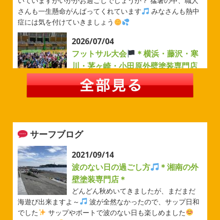
いていますがいかがお過ごしでしょうか？ 猛暑の中、職人
さんも一生懸命がんばってくれています
みなさんも熱中
症には気を付けていきましょう
2026/07/04
フットサル大会
＊横浜・藤沢・寒
川・茅ヶ崎・小田原外壁塗装専門店
＊
みなさんこんにちは(#^.^#)
例年より過ごしやすい気温が
続いていますがいかがお過ごしでしょうか？ 先日は毎年恒
例のベルマーレフットサル大会に参加してきました
普段
運動する機会が少ないのでいい運動になりました
...
サーフブログ
2026/05/31
ベルマーレ
＊横浜・藤沢・寒
2021/09/14
川・茅ヶ崎・小田原外壁塗装専門店
波のない日の過ごし方
＊湘南の外
＊
壁塗装専門店＊
みなさんこんにちは(#^.^#)
先日は試合の応援に行ったの
どんどん秋めいてきましたが、まだまだ
でその時の写真を載せようと思います
今シーズン初の応
海遊び出来ますよ～
波が全然なかったので、サップ日和
援(*^▽^*) 弊社の新しい担当のキクチさんにも会えました
でした
サップやボートで波のない日も楽しめました