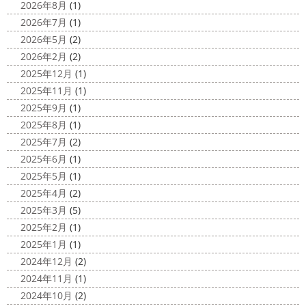
原・茅ヶ崎外壁塗装専門店＊
ちょっとご無沙 ...
2026年8月
(1)
みなさんこんにちは(#^.^#)
4月下旬に
2026年7月
(1)
2020/11/30
なりどんどん暖かくなってきましたね
先日は娘の美容院
2026年5月
(2)
Bali
＊湘南の外壁塗装専門店＊
に行ってきました
腰まで頑張って伸ばした髪の毛をバッ
2026年2月
(2)
こんにちは!! 今日はバリショットを少しだ
サリ切りたいとの事だったで数年ぶりの美容院に
30セン
2025年12月
(1)
け
南国
ウルワツ
海パンで海に入
チほど切る ...
2025年11月
(1)
れるって最高ですね
チューブ大好きな脇祐史プロ
ま
2025/03/31
2025年9月
(1)
だまだ普通にバリに行く事は難しいですが、早く自由に海
夜桜
＊横浜・藤沢・寒川・小田
外に行けるようになりますように…
2025年8月
(1)
原・茅ヶ崎外壁塗装専門店＊
2025年7月
(2)
2020/11/26
みなさんこんにちは(*^▽^*)
ここ数日
2025年6月
(1)
海散歩
＊湘南の外壁塗装専門店＊
は真冬の寒さとなりましたがいかがお過ごしですか？
先
2025年5月
(1)
こんにちわ☼ 最近はグッと気温が下がり
日は都内の夜桜を観に行きました
例年よりも大分寒いお
2025年4月
(2)
寒くなりましたね
気づけば今年も後一
花見になりましたがとても綺麗でした(*^_^*)
帰りは人気
2025年3月
(5)
か月ちょっと(´ﾟдﾟ｀) 早い早い
先日の夕散歩
またコ
のハン ...
2025年2月
(1)
ロナが危険な感じになってきたので、海にはたくさんの人
2025/03/27
2025年1月
(1)
が来てました！！ でも、海なら ...
サンシャイン水族館
＊横浜・藤
2024年12月
(2)
2020/11/19
沢・寒川・小田原・茅ヶ崎外壁塗装
2024年11月
(1)
海に行きたい…！！！＊湘南の外壁
専門店＊
2024年10月
(2)
塗装専門店＊