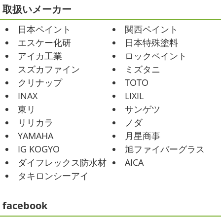
ました
大野建装は3勝することができました
...
Yoga
＊湘南の外壁塗装専門店＊
取扱いメーカー
おはようございます
今週ももうおしま
2025/07/17
日本ペイント
関西ペイント
いですが、今週はヨガからのスタートで
誕生日会
＊横浜・藤沢・寒川・
Happy
小さい足
伸びる～
腕をかなり使いました!!
エスケー化研
日本特殊塗料
小田原・茅ヶ崎外壁塗装専門店＊
久しぶりのヨガで太陽礼拝をずっとやったので、全身バキ
アイカ工業
ロックペイント
みなさんこんにちは(*^▽^*)
30℃越え
バキでした
でも最高に気持ち ...
が当たり前になってしまっていますが夏バテなどされてい
スズカファイン
ミズタニ
ませんか？
先日は友人のお誕生日で食事に行ったので
2021/02/01
クリナップ
TOTO
その時の写真を載せたいと思います
お肉が好きな友達だ
海日和
＊湘南の外壁塗装専門店＊
INAX
LIXIL
ったので関内に ...
昨日はとっても暖かかったですね
自転
東リ
サンゲツ
車で走っていると暑かったです
海にも
2025/06/09
リリカラ
ノダ
公園にもたくさんの子供達が遊んでいました♬ 先週は波の
家庭菜園
＊横浜・藤沢・寒
YAMAHA
月星商事
ある日も多かったですね
まだ寒い日も多いけど、やっぱ
川・茅ヶ崎・小田原外壁塗装専門店
り海は気持ちいー
見てるだけでも癒 ...
IG KOGYO
旭ファイバーグラス
＊
ダイフレックス防水材
AICA
2021/01/26
みなさんこんにちは
今週から梅雨入りだそうですがい
タキロンシーアイ
ちょっとご無沙汰です
＊湘南の外
かがお過ごしでしょうか
本日は営業さんが家庭菜園をは
じめたそうなのでその写真をアップしていきたいと思いま
壁塗装専門店＊
す
栽培初日↑
ここまで大きくなりました(#^.^#)
...
facebook
こんにちは!! ちょっと仕事がバタバタして
おり、お久しぶりの更新になってしまいました
そんな間
2025/05/24