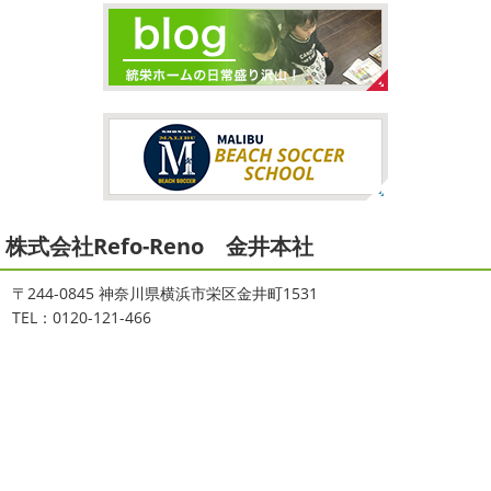
＊
こんにちは♡ 今週は3連休明けからのスタ
ートでしたね!! 皆様連休はいかがお過ごしでしたでしょう
夏休みが終わったと思ったら、急に寒く
か？ 私は息子のサッカー遠征の応援に御殿場のほうまで行
なりましたね
夏休み最後の週末に海へ
日曜日はちょ
ってきました
暖かくなると思っていたら、強風で思って
っと寒かったです
海に入っている時からチクチクするな
いたよりも寒かっ ...
と思っていたのですが、次の日に 身体中が痒い!! チンクイ
が大量発生している ...
2026/02/12
2021/08/16
2026
初雪
＊横浜・藤沢・寒川・
ヨガ
＊湘南の外壁塗装専門店＊
小田原・茅ヶ崎外壁塗装専門店＊
株式会社Refo-Reno 金井本社
大変ご無沙汰しております
色々仕事
ご無沙汰しております
少し更新してな
が立て込みブログ更新出来ずでした
お
い間に2026年も1か月半がたとうとしていますね
改めま
盆休みも頂き、今日からお仕事です
お仕事一発目は こち
して… 本年もどうぞよろしくお願いいたします
先日は神
〒244-0845 神奈川県横浜市栄区金井町1531
らへ ？？？ どこだかわかりますか？ そうです
マービス
奈川でも雪が降りましたね
近所の公園も雪が積もってい
TEL：0120-121-466
タでヨガからのスタート
最高 ...
て子供たちは大 ...
2021/06/28
2025/12/27
サーフレッスン
＊湘南の外壁塗
年末年始のお知らせ＊横浜・藤沢・
装専門店＊
寒川・小田原・茅ヶ崎外壁塗装専門
ご無沙汰しております
ちょっとお久し
店＊
ぶりのサーフブログです
営業部長もお久しぶりのサーフ
拝啓 師走の候、ますますご健勝のこととお喜び申し上げ