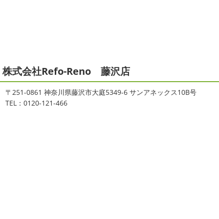
ィンです!! まずはマービスタでストレッチ
今日ははおち
ます。 平素は格別のご高配を賜り、厚くお礼申し上げま
ゃんも一緒に
しっかり体をほぐします。 パパなにしてる
す。 さて、株式会社大野建装では年末年始の休業日につき
のかな～
は ...
まして、下記のとおり休業日とさせていただきます。 皆様
には大変 ...
2021/04/19
本日もヨガから
＊湘南の外壁塗装
2025/11/18
株式会社Refo-Reno 藤沢店
専門店＊
湘南の虎
＊横浜・藤沢・寒
おはようございます
ちょっとお久しぶ
川・茅ヶ崎・小田原外壁塗装専門店
〒251-0861 神奈川県藤沢市大庭5349-6 サンアネックス10B号
りのヨガへ
ちょっとご無沙汰のヨガで体がバキバキです
＊
TEL：0120-121-466
伸ばすと気持ち～ はおちゃんも日に日に上達しています
みなさんこんにちは(#^.^#)
インフルエンザが大流行して
♡ 今日は貸し切りヨガでみっちり見て頂きました
沢山動
いますが体調など崩していませんか？
今日は湘南ベル
いたから、はおち ...
マーレの湘南の虎こと島村さんが本社にいらしてください
ました(*^▽^*) 来年のスポンサー契約の更新をお ...
2021/04/01
2021初SURF
＊湘南の外壁塗装専
2025/09/27
門店＊
シール帳
＊横浜・藤沢・寒川・
おはようございます
もう4月になって
茅ヶ崎・小田原外壁塗装専門店＊
しまいましたね!! 新しい年の始まりです!! 頑張っていきまし
みなさんこんにちは(*^▽^*)
だいぶ涼
ょう
おっ
ここはマービスタですね
営業部長久々の
しくなって過ごしやすい陽気になってきましたがいかがお
サーフレッスンです
久々なので海に入る前にしっかりと