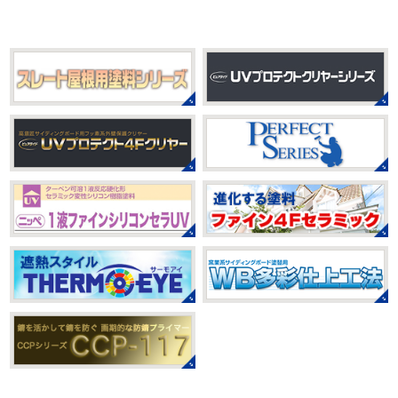
過ごしですか？
先日、娘とシール帳を作りました
シ
身体をほぐ ...
ール帳を作ってからはシール集めにどっぷりハマり中です
私の小学生の頃 ...
2021/03/23
ヨガヨガ～♡＊湘南の外壁塗装専門
2025/08/30
店＊
ベビタピ
＊横浜・藤沢・寒川・
本日もこちらから
ヨガ日和
はおちゃ
小田原・茅ヶ崎外壁塗装専門店＊
んも
柔らかくて羨ましい
先生のダウンドッグ綺麗～
みなさんこんにちは(#^.^#)
もうすぐ８
いつか私もこんなキレイになれるように頑張ります
月が終わりますがいかがお過ごしですか？ 先日、娘と原宿
今はまだ、はおちゃんと共に修業です
のベビタピに行ってきました
以前は早朝から大行列だっ
たので暑い中並ぶ勇気が出なかったのですが予約ができる
2021/03/02
ようになってい ...
it`s new
＊湘南の外壁塗装専門店
＊
2025/07/28
おはようございます
今日は風が強い
フットサル大会
＊横浜・藤沢・
こんな日はお仕事日和です
営業部長のNEW Wet
じ
寒川・小田原・茅ヶ崎外壁塗装専門
ゃ～ん コレクトのマークも入ってる
気温はだいぶ春めい
店＊
てきましたが、まだまだ水は冷たいので、こちらがあれば
みなさんこんにちは(#^.^#)
相変わらず暑い日が続いてい
安心
このウ ...
ますが、いかがお過ごしでしょうか？ 先日行われた毎年恒
例、ベルマーレ主催のフットサル大会に大野建装も出場し
2021/02/12