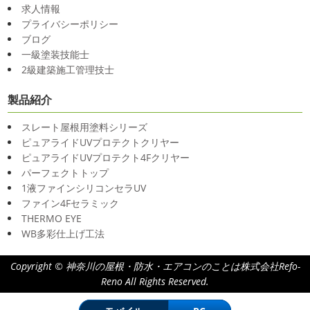
求人情報
プライバシーポリシー
ブログ
一級塗装技能士
2級建築施工管理技士
製品紹介
スレート屋根用塗料シリーズ
ピュアライドUVプロテクトクリヤー
ピュアライドUVプロテクト4Fクリヤー
パーフェクトトップ
1液ファインシリコンセラUV
ファイン4Fセラミック
THERMO EYE
WB多彩仕上げ工法
Copyright © 神奈川の屋根・防水・エアコンのことは株式会社Refo-
Reno All Rights Reserved.