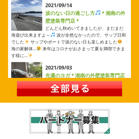
ベルマーレ
＊横浜・藤沢・寒
2021/09/14
川・茅ヶ崎・小田原外壁塗装専門店
波のない日の過ごし方
＊湘南の外
＊
壁塗装専門店＊
みなさんこんにちは(#^.^#)
先日は試合の応援に行ったの
どんどん秋めいてきましたが、まだまだ
でその時の写真を載せようと思います
今シーズン初の応
海遊び出来ますよ～
波が全然なかったので、サップ日和
援(*^▽^*) 弊社の新しい担当のキクチさんにも会えました
でした
サップやボートで波のない日も楽しめました
今シーズンもよろしくお願いいたします
海の家解体…
来年はコロナがおさまって夏を満喫できま
す様に…
2026/05/02
2021/09/03
自転車
＊横浜・藤沢・寒川・茅
先週のヨガ＊湘南の外壁塗装専門店
ヶ崎・小田原外壁塗装専門店＊
＊
みなさんこんにちは
ＧＷはいかがお
過ごしですか？ 先日は娘と海沿いにある公園で自転車の練
先週のヨガ
はい、可愛い～
ダウンド
習に行ってきました
今まではキックボード派だったので
ッグ
はおちゃんだいぶヨガがお上手に
伸ばしてる後
自転車に興味を示さなかったのですが、お友達の影響で欲
ろに、はおちゃんが積み上げたヨガブロックが
夏休み中
しいとお願いされたので ...
で先生の息子さんも
先生2人抱っこすごい
子連れ歓迎
ヨガ、運動の秋
...
2026/02/26
2021/09/02
3連休
＊横浜・藤沢・寒川・茅ヶ
大量発生!!!＊湘南の外壁塗装専門店
崎・小田原外壁塗装専門店＊