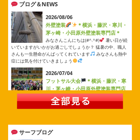
ブログ＆NEWS
2026/08/06
外壁塗装
＊横浜・藤沢・寒川・
茅ヶ崎・小田原外壁塗装専門店＊
みなさんこんにちは(#^.^#)
暑い日が続
いていますがいかがお過ごしでしょうか？ 猛暑の中、職人
さんも一生懸命がんばってくれています
みなさんも熱中
症には気を付けていきましょう
2026/07/04
フットサル大会
＊横浜・藤沢・寒
川・茅ヶ崎・小田原外壁塗装専門店
＊
みなさんこんにちは(#^.^#)
例年より過ごしやすい気温が
続いていますがいかがお過ごしでしょうか？ 先日は毎年恒
例のベルマーレフットサル大会に参加してきました
普段
運動する機会が少ないのでいい運動になりました
...
サーフブログ
2026/05/31