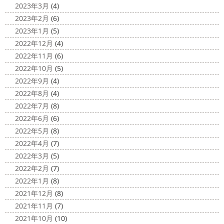
カ陽気になり過ごしやすくなりましたね
本日は嬉しい
2023年3月
(4)
トもなくなり淋しいですね… ですが、先日ブログでもお伝
お知らせをさせていただきます
先日、弊社が日本ペイン
2023年2月
(6)
えしたマービスタ ...
ト神奈川営業所様より優良施工会社として表彰されました
2023年1月
(5)
このよ ...
2020/11/02
2022年12月
(4)
ウェット完成
＊湘南の外壁塗装専
2022年11月
(6)
門店＊
2022年10月
(5)
こんにちは!! 今週も１週間始まりました
2022年9月
(4)
が、明日は祝日です
今日も１日頑張りましょう
さて
2022年8月
(4)
さて、先日のブログで書いた、小倉氏のオーダーしたウェ
2022年7月
(8)
ットが完成しました
着心地抜群の様です
はおち
2022年6月
(6)
ゃんも一緒にパチリ
...
2022年5月
(8)
2022年4月
(7)
2022年3月
(5)
2022年2月
(7)
2022年1月
(8)
2021年12月
(8)
2021年11月
(7)
2021年10月
(10)