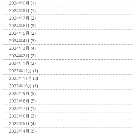
みなさんこんにちは(^O^)
花粉がたくさん飛んでいます
2024年9月
(1)
最近は暖かくて過ごしやすいお天気です
が、みなさんはいかがお過ごしですか？
笑 先日、池袋の
2024年8月
(1)
ね
弊社ライダーの脇祐史君はバリ島に行きました!! 私も
サンシャイン水族館に行きました
外国人の方が多く、
2024年7月
(2)
行きたいーーーーー!!! 写真が送られてきたら、またアップ
館内はとても賑わっていました
ここの大きな水槽にはサ
2024年6月
(2)
していきますね
こちらは今回ではなくて以前のバリショ
...
2024年5月
(2)
ット
2025/03/12
2024年4月
(3)
2020/11/12
高圧洗浄について
＊横浜・藤
2024年3月
(4)
朝活
＊湘南の外壁塗装専門店＊
沢・寒川・小田原・茅ヶ崎外壁塗装
2024年2月
(2)
小倉氏サーフィンにはまり中
今回は浩
専門店＊
2024年1月
(2)
さんも一緒に
３人で出発
波は小さい
今日は高圧洗浄が何故必要かについて説明させていただき
2023年12月
(1)
けどお天気良くて気持ち～
まずは陸でのイメトレ 入水～
ます
塗装工事をお考えのお客様は長くなりますが、ぜ
2023年11月
(3)
小倉氏ライド
日々成長
浩さん昔やっていたよう
ひ読んでみてくださいね
外壁や屋根の表面に塗装してで
2023年10月
(1)
で、すぐ立ててました
ですが、 ...
きた塗膜は、毎日屋外で紫外線、雨風、排気ガスなどにさ
2023年9月
(5)
らされて ...
2020/11/10
2023年8月
(5)
HAPPY HALLOWEEN
＊湘南の
2025/03/02
2023年7月
(1)
外壁塗装専門店＊
表彰
＊横浜・藤沢・寒川・小田
2023年6月
(3)
ちょっとご無沙汰してる間にもう11月も
原・茅ヶ崎外壁塗装専門店＊
2023年5月
(4)
10日が過ぎようとしていますね
2020年もあっとゆう間
みなさんこんにちは
昨日からポカポ
2023年4月
(5)
に終わってしまう～
今年はコロナの影響で色々なイベン