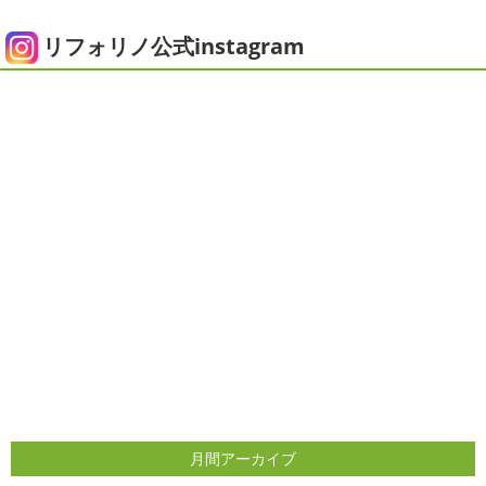
にコロナがまた急増して緊急事態宣言が発令しましたが、
ピオニー
＊横浜・藤沢・寒川・茅
皆さまいかがお過ごしでしょうか？？ コロナで今年はまだ
リフォリノ公式instagram
ヶ崎・小田原外壁塗装専門店＊
ヨガにも行けず、ウ ...
みなさんこんにちは(*^▽^*)
徐々に夏
2020/12/14
の陽気になりつつありますが、いかがお過ごしでしょう
今日の朝活
＊湘南の外壁塗装専門
か？
我が家では芍薬の季節になったので沢山お取り寄せ
しました
1年のうちの1か月程の間しか出回らないお花
店＊
なので芍薬がお花 ...
今日はこちらからスタート
マービスタ
クリスマス仕様
今日はみんなでヨガ～
お久しぶり
2025/04/29
のAちゃん
はおちゃんも一緒に
事務員みな背中バキバ
ダブルトーン塗装
＊横浜・藤沢・
キです
はおちゃんおさまる
今日でヨガ納めです!! 来年
寒川・小田原・茅ヶ崎外壁塗装専門
も沢山ヨガ ...
店＊
2020/12/11
みなさんこんにちは(*^▽^*)
日中は暖かいですが夜はま
先日のサーフレッスン
＊湘南の
だ冷え込みますね
今日はダブルトーン塗装を紹介したい
外壁塗装専門店＊
と思います
とってもオシャレですね
このような2色
使いでオシャレに仕上げることもできますのでお気軽に ...
こんにちは
あっという間に12月も10日
をすぎてしまい、今年も残す所3週間あまり
早い！！早
2025/04/24
すぎる
コロナがまた蔓延していますが、体調管理に気を
月間アーカイブ
美容院
＊横浜・藤沢・寒川・小田
つけて行きましょー
さてさて、先日のサーフレッスン