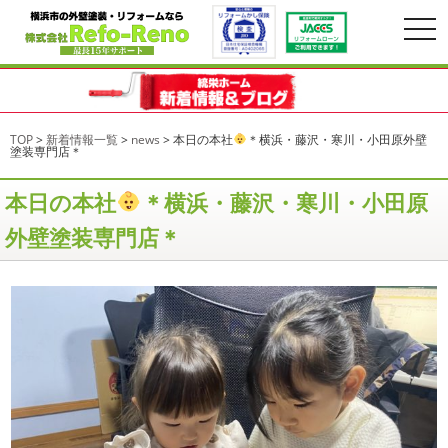
togg
navi
TOP
>
新着情報一覧
>
news
>
本日の本社
＊横浜・藤沢・寒川・小田原外壁
塗装専門店＊
本日の本社
＊横浜・藤沢・寒川・小田原
外壁塗装専門店＊