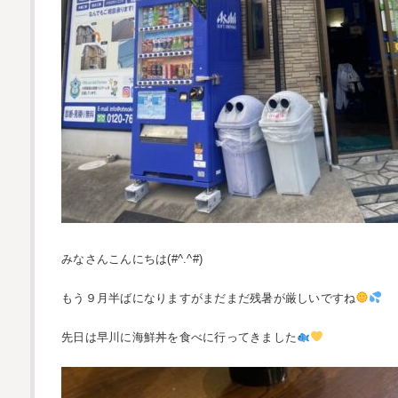
みなさんこんにちは(#^.^#)
もう９月半ばになりますがまだまだ残暑が厳しいですね
先日は早川に海鮮丼を食べに行ってきました