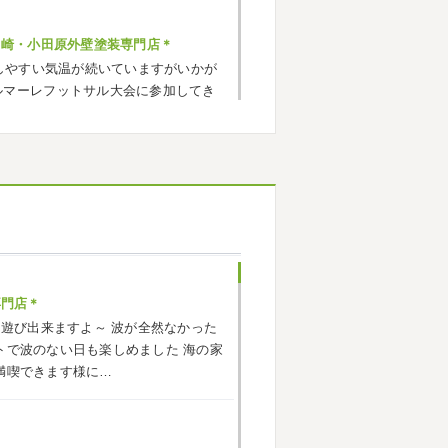
ヶ崎・小田原外壁塗装専門店＊
しやすい気温が続いていますがいかが
ルマーレフットサル大会に参加してき
でいい運動になりました
...
ヶ崎・小田原外壁塗装専門店＊
応援に行ったのでその時の写真を載せ
^*) 弊社の新しい担当のキクチさんに
お願いいたします
専門店＊
海遊び出来ますよ～
波が全然なかった
小田原外壁塗装専門店＊
トで波のない日も楽しめました
海の家
ごしですか？ 先日は娘と海沿いにある
満喫できます様に…
まではキックボード派だったので自転
響で欲しいとお願いされたので ...