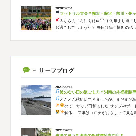
2026/07/04
フットサル大会
＊横浜・藤沢・寒川・茅
みなさんこんにちは(#^.^#)
例年より過ご
お過ごしでしょうか？ 先日は毎年恒例のベ
ました
普段運動する機会が少ないの
2026/05/31
ベルマーレ
＊横浜・藤沢・寒川・茅
みなさんこんにちは(#^.^#)
先日は試合の
サーフブログ
ようと思います
今シーズン初の応援(*^▽
も会えました
今シーズンもよろしく
2021/09/14
波のない日の過ごし方
＊湘南の外壁塗装
2026/05/02
どんどん秋めいてきましたが、まだまだ
自転車
＊横浜・藤沢・寒川・茅ヶ崎・
ので、サップ日和でした
サップやボー
みなさんこんにちは
ＧＷはいかがお過
解体…
来年はコロナがおさまって夏を
公園で自転車の練習に行ってきました
今
車に興味を示さなかったのですが、お友達の影
2021/09/03
先週のヨガ＊湘南の外壁塗装専門店＊