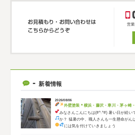
営業
新着情報
2026/08/06
外壁塗装
＊横浜・藤沢・寒川・茅ヶ崎
みなさんこんにちは(#^.^#)
暑い日が続い
か？ 猛暑の中、職人さんも一生懸命がん
には気を付けていきましょう