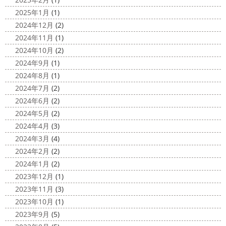
ロナが危険な感じになってきたので、海にはたくさんの人
2025/03/27
2025年1月
(1)
が来てました！！ でも、海なら ...
サンシャイン水族館
＊横浜・藤
2024年12月
(2)
2020/11/19
沢・寒川・小田原・茅ヶ崎外壁塗装
2024年11月
(1)
海に行きたい…！！！＊湘南の外壁
専門店＊
2024年10月
(2)
塗装専門店＊
みなさんこんにちは(^O^)
花粉がたくさん飛んでいます
2024年9月
(1)
最近は暖かくて過ごしやすいお天気です
が、みなさんはいかがお過ごしですか？
笑 先日、池袋の
2024年8月
(1)
ね
弊社ライダーの脇祐史君はバリ島に行きました!! 私も
サンシャイン水族館に行きました
外国人の方が多く、
2024年7月
(2)
行きたいーーーーー!!! 写真が送られてきたら、またアップ
館内はとても賑わっていました
ここの大きな水槽にはサ
2024年6月
(2)
していきますね
こちらは今回ではなくて以前のバリショ
...
2024年5月
(2)
ット
2025/03/12
2024年4月
(3)
2020/11/12
高圧洗浄について
＊横浜・藤
2024年3月
(4)
朝活
＊湘南の外壁塗装専門店＊
沢・寒川・小田原・茅ヶ崎外壁塗装
2024年2月
(2)
小倉氏サーフィンにはまり中
今回は浩
専門店＊
2024年1月
(2)
さんも一緒に
３人で出発
波は小さい
今日は高圧洗浄が何故必要かについて説明させていただき
2023年12月
(1)
けどお天気良くて気持ち～
まずは陸でのイメトレ 入水～
ます
塗装工事をお考えのお客様は長くなりますが、ぜ
2023年11月
(3)
小倉氏ライド
日々成長
浩さん昔やっていたよう
ひ読んでみてくださいね
外壁や屋根の表面に塗装してで
2023年10月
(1)
で、すぐ立ててました
ですが、 ...
きた塗膜は、毎日屋外で紫外線、雨風、排気ガスなどにさ
2023年9月
(5)
らされて ...
2020/11/10