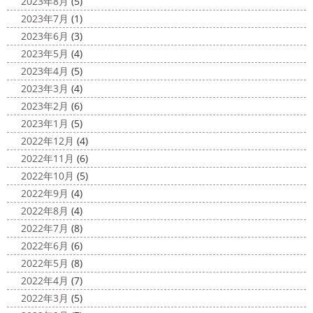
2023年8月
(5)
HAPPY HALLOWEEN
＊湘南の
2025/03/02
2023年7月
(1)
外壁塗装専門店＊
表彰
＊横浜・藤沢・寒川・小田
2023年6月
(3)
ちょっとご無沙汰してる間にもう11月も
原・茅ヶ崎外壁塗装専門店＊
2023年5月
(4)
10日が過ぎようとしていますね
2020年もあっとゆう間
みなさんこんにちは
昨日からポカポ
2023年4月
(5)
に終わってしまう～
今年はコロナの影響で色々なイベン
カ陽気になり過ごしやすくなりましたね
本日は嬉しい
2023年3月
(4)
トもなくなり淋しいですね… ですが、先日ブログでもお伝
お知らせをさせていただきます
先日、弊社が日本ペイン
2023年2月
(6)
えしたマービスタ ...
ト神奈川営業所様より優良施工会社として表彰されました
2023年1月
(5)
このよ ...
2020/11/02
2022年12月
(4)
ウェット完成
＊湘南の外壁塗装専
2022年11月
(6)
門店＊
2022年10月
(5)
こんにちは!! 今週も１週間始まりました
2022年9月
(4)
が、明日は祝日です
今日も１日頑張りましょう
さて
2022年8月
(4)
さて、先日のブログで書いた、小倉氏のオーダーしたウェ
2022年7月
(8)
ットが完成しました
着心地抜群の様です
はおち
2022年6月
(6)
ゃんも一緒にパチリ
...
2022年5月
(8)
2022年4月
(7)
2022年3月
(5)