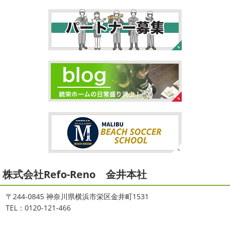
自転車に興味を示さなかったのですが、お友達の影響で欲
ろに、はおちゃんが積み上げたヨガブロックが
夏休み中
しいとお願いされたので ...
で先生の息子さんも
先生2人抱っこすごい
子連れ歓迎
ヨガ、運動の秋
...
2026/02/26
2021/09/02
3連休
＊横浜・藤沢・寒川・茅ヶ
大量発生!!!＊湘南の外壁塗装専門店
崎・小田原外壁塗装専門店＊
＊
こんにちは♡ 今週は3連休明けからのスタ
ートでしたね!! 皆様連休はいかがお過ごしでしたでしょう
夏休みが終わったと思ったら、急に寒く
か？ 私は息子のサッカー遠征の応援に御殿場のほうまで行
なりましたね
夏休み最後の週末に海へ
日曜日はちょ
ってきました
暖かくなると思っていたら、強風で思って
っと寒かったです
海に入っている時からチクチクするな
いたよりも寒かっ ...
と思っていたのですが、次の日に 身体中が痒い!! チンクイ
が大量発生している ...
2026/02/12
2021/08/16
2026
初雪
＊横浜・藤沢・寒川・
ヨガ
＊湘南の外壁塗装専門店＊
小田原・茅ヶ崎外壁塗装専門店＊
株式会社Refo-Reno 金井本社
大変ご無沙汰しております
色々仕事
ご無沙汰しております
少し更新してな
が立て込みブログ更新出来ずでした
お
い間に2026年も1か月半がたとうとしていますね
改めま
盆休みも頂き、今日からお仕事です
お仕事一発目は こち
して… 本年もどうぞよろしくお願いいたします
先日は神
〒244-0845 神奈川県横浜市栄区金井町1531
らへ ？？？ どこだかわかりますか？ そうです
マービス
奈川でも雪が降りましたね
近所の公園も雪が積もってい
TEL：0120-121-466
タでヨガからのスタート
最高 ...
て子供たちは大 ...