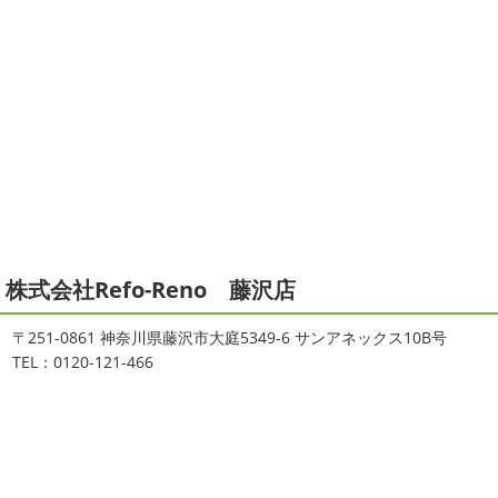
2021/06/28
2025/12/27
サーフレッスン
＊湘南の外壁塗
年末年始のお知らせ＊横浜・藤沢・
装専門店＊
寒川・小田原・茅ヶ崎外壁塗装専門
ご無沙汰しております
ちょっとお久し
店＊
ぶりのサーフブログです
営業部長もお久しぶりのサーフ
拝啓 師走の候、ますますご健勝のこととお喜び申し上げ
ィンです!! まずはマービスタでストレッチ
今日ははおち
ます。 平素は格別のご高配を賜り、厚くお礼申し上げま
ゃんも一緒に
しっかり体をほぐします。 パパなにしてる
す。 さて、株式会社大野建装では年末年始の休業日につき
のかな～
は ...
まして、下記のとおり休業日とさせていただきます。 皆様
には大変 ...
2021/04/19
本日もヨガから
＊湘南の外壁塗装
2025/11/18
株式会社Refo-Reno 藤沢店
専門店＊
湘南の虎
＊横浜・藤沢・寒
おはようございます
ちょっとお久しぶ
川・茅ヶ崎・小田原外壁塗装専門店
〒251-0861 神奈川県藤沢市大庭5349-6 サンアネックス10B号
りのヨガへ
ちょっとご無沙汰のヨガで体がバキバキです
＊
TEL：0120-121-466
伸ばすと気持ち～ はおちゃんも日に日に上達しています
みなさんこんにちは(#^.^#)
インフルエンザが大流行して
♡ 今日は貸し切りヨガでみっちり見て頂きました
沢山動
いますが体調など崩していませんか？
今日は湘南ベル
いたから、はおち ...
マーレの湘南の虎こと島村さんが本社にいらしてください
ました(*^▽^*) 来年のスポンサー契約の更新をお ...
2021/04/01
2021初SURF
＊湘南の外壁塗装専
2025/09/27