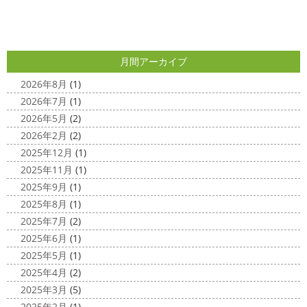
外壁塗装専門店＊
と思います
とってもオシャレですね
このような2色
使いでオシャレに仕上げることもできますのでお気軽に ...
こんにちは
あっという間に12月も10日
をすぎてしまい、今年も残す所3週間あまり
早い！！早
2025/04/24
すぎる
コロナがまた蔓延していますが、体調管理に気を
月間アーカイブ
美容院
＊横浜・藤沢・寒川・小田
つけて行きましょー
さてさて、先日のサーフレッスン
原・茅ヶ崎外壁塗装専門店＊
ちょっとご無沙 ...
2026年8月
(1)
みなさんこんにちは(#^.^#)
4月下旬に
2026年7月
(1)
2020/11/30
なりどんどん暖かくなってきましたね
先日は娘の美容院
2026年5月
(2)
Bali
＊湘南の外壁塗装専門店＊
に行ってきました
腰まで頑張って伸ばした髪の毛をバッ
2026年2月
(2)
こんにちは!! 今日はバリショットを少しだ
サリ切りたいとの事だったで数年ぶりの美容院に
30セン
2025年12月
(1)
け
南国
ウルワツ
海パンで海に入
チほど切る ...
2025年11月
(1)
れるって最高ですね
チューブ大好きな脇祐史プロ
ま
2025/03/31
2025年9月
(1)
だまだ普通にバリに行く事は難しいですが、早く自由に海
夜桜
＊横浜・藤沢・寒川・小田
外に行けるようになりますように…
2025年8月
(1)
原・茅ヶ崎外壁塗装専門店＊
2025年7月
(2)
2020/11/26
みなさんこんにちは(*^▽^*)
ここ数日
2025年6月
(1)
海散歩
＊湘南の外壁塗装専門店＊
は真冬の寒さとなりましたがいかがお過ごしですか？
先
2025年5月
(1)
こんにちわ☼ 最近はグッと気温が下がり
日は都内の夜桜を観に行きました
例年よりも大分寒いお
2025年4月
(2)
寒くなりましたね
気づけば今年も後一
花見になりましたがとても綺麗でした(*^_^*)
帰りは人気
2025年3月
(5)
か月ちょっと(´ﾟдﾟ｀) 早い早い
先日の夕散歩
またコ
のハン ...
2025年2月
(1)