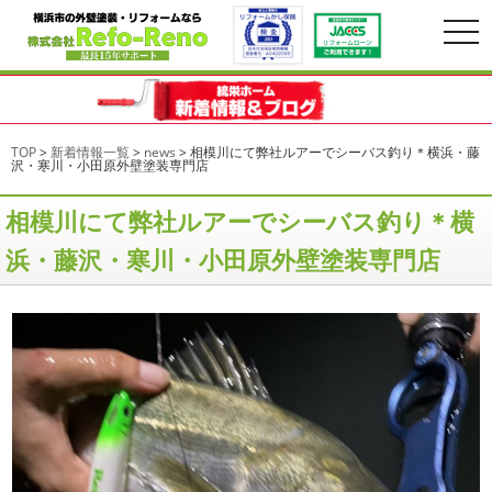
togg
navi
TOP
>
新着情報一覧
>
news
>
相模川にて弊社ルアーでシーバス釣り＊横浜・藤
沢・寒川・小田原外壁塗装専門店
相模川にて弊社ルアーでシーバス釣り＊横
浜・藤沢・寒川・小田原外壁塗装専門店