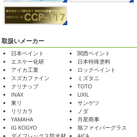
寒川・小田原・茅ヶ崎外壁塗装専門
ゃ～ん コレクトのマークも入ってる
気温はだいぶ春めい
店＊
てきましたが、まだまだ水は冷たいので、こちらがあれば
みなさんこんにちは(#^.^#)
相変わらず暑い日が続いてい
安心
このウ ...
ますが、いかがお過ごしでしょうか？ 先日行われた毎年恒
例、ベルマーレ主催のフットサル大会に大野建装も出場し
2021/02/12
ました
大野建装は3勝することができました
...
Yoga
＊湘南の外壁塗装専門店＊
取扱いメーカー
おはようございます
今週ももうおしま
2025/07/17
日本ペイント
関西ペイント
いですが、今週はヨガからのスタートで
誕生日会
＊横浜・藤沢・寒川・
Happy
小さい足
伸びる～
腕をかなり使いました!!
エスケー化研
日本特殊塗料
小田原・茅ヶ崎外壁塗装専門店＊
久しぶりのヨガで太陽礼拝をずっとやったので、全身バキ
アイカ工業
ロックペイント
みなさんこんにちは(*^▽^*)
30℃越え
バキでした
でも最高に気持ち ...
が当たり前になってしまっていますが夏バテなどされてい
スズカファイン
ミズタニ
ませんか？
先日は友人のお誕生日で食事に行ったので
2021/02/01
クリナップ
TOTO
その時の写真を載せたいと思います
お肉が好きな友達だ
海日和
＊湘南の外壁塗装専門店＊
INAX
LIXIL
ったので関内に ...
昨日はとっても暖かかったですね
自転
東リ
サンゲツ
車で走っていると暑かったです
海にも
2025/06/09
リリカラ
ノダ
公園にもたくさんの子供達が遊んでいました♬ 先週は波の
家庭菜園
＊横浜・藤沢・寒
YAMAHA
月星商事
ある日も多かったですね
まだ寒い日も多いけど、やっぱ
川・茅ヶ崎・小田原外壁塗装専門店
り海は気持ちいー
見てるだけでも癒 ...
IG KOGYO
旭ファイバーグラス
＊
ダイフレックス防水材
AICA