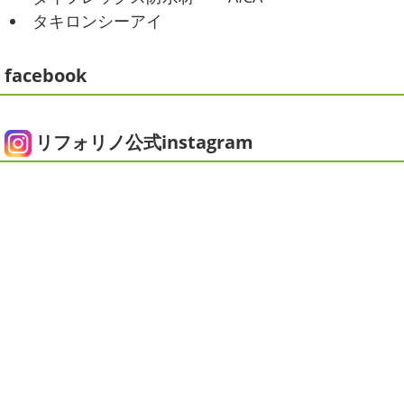
2021/01/26
みなさんこんにちは
今週から梅雨入りだそうですがい
タキロンシーアイ
ちょっとご無沙汰です
＊湘南の外
かがお過ごしでしょうか
本日は営業さんが家庭菜園をは
じめたそうなのでその写真をアップしていきたいと思いま
壁塗装専門店＊
す
栽培初日↑
ここまで大きくなりました(#^.^#)
...
facebook
こんにちは!! ちょっと仕事がバタバタして
おり、お久しぶりの更新になってしまいました
そんな間
2025/05/24
にコロナがまた急増して緊急事態宣言が発令しましたが、
ピオニー
＊横浜・藤沢・寒川・茅
皆さまいかがお過ごしでしょうか？？ コロナで今年はまだ
リフォリノ公式instagram
ヶ崎・小田原外壁塗装専門店＊
ヨガにも行けず、ウ ...
みなさんこんにちは(*^▽^*)
徐々に夏
2020/12/14
の陽気になりつつありますが、いかがお過ごしでしょう
今日の朝活
＊湘南の外壁塗装専門
か？
我が家では芍薬の季節になったので沢山お取り寄せ
しました
1年のうちの1か月程の間しか出回らないお花
店＊
なので芍薬がお花 ...
今日はこちらからスタート
マービスタ
クリスマス仕様
今日はみんなでヨガ～
お久しぶり
2025/04/29
のAちゃん
はおちゃんも一緒に
事務員みな背中バキバ
ダブルトーン塗装
＊横浜・藤沢・
キです
はおちゃんおさまる
今日でヨガ納めです!! 来年
寒川・小田原・茅ヶ崎外壁塗装専門
も沢山ヨガ ...
店＊
2020/12/11
みなさんこんにちは(*^▽^*)
日中は暖かいですが夜はま
先日のサーフレッスン
＊湘南の
だ冷え込みますね
今日はダブルトーン塗装を紹介したい