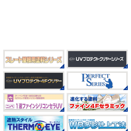
門店＊
シール帳
＊横浜・藤沢・寒川・
おはようございます
もう4月になって
茅ヶ崎・小田原外壁塗装専門店＊
しまいましたね!! 新しい年の始まりです!! 頑張っていきまし
みなさんこんにちは(*^▽^*)
だいぶ涼
ょう
おっ
ここはマービスタですね
営業部長久々の
しくなって過ごしやすい陽気になってきましたがいかがお
サーフレッスンです
久々なので海に入る前にしっかりと
過ごしですか？
先日、娘とシール帳を作りました
シ
身体をほぐ ...
ール帳を作ってからはシール集めにどっぷりハマり中です
私の小学生の頃 ...
2021/03/23
ヨガヨガ～♡＊湘南の外壁塗装専門
2025/08/30
店＊
ベビタピ
＊横浜・藤沢・寒川・
本日もこちらから
ヨガ日和
はおちゃ
小田原・茅ヶ崎外壁塗装専門店＊
んも
柔らかくて羨ましい
先生のダウンドッグ綺麗～
みなさんこんにちは(#^.^#)
もうすぐ８
いつか私もこんなキレイになれるように頑張ります
月が終わりますがいかがお過ごしですか？ 先日、娘と原宿
今はまだ、はおちゃんと共に修業です
のベビタピに行ってきました
以前は早朝から大行列だっ
たので暑い中並ぶ勇気が出なかったのですが予約ができる
2021/03/02
ようになってい ...
it`s new
＊湘南の外壁塗装専門店
＊
2025/07/28
おはようございます
今日は風が強い
フットサル大会
＊横浜・藤沢・
こんな日はお仕事日和です
営業部長のNEW Wet
じ