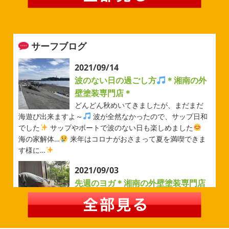
続いていますがいかがお過ごしでしょうか？ 先日は毎年恒
例のベルマーレフットサル大会に参加してきました
普段
運動する機会が少ないのでいい運動になりました
...
サーフブログ
2026/05/31
ベルマーレ
＊横浜・藤沢・寒
2021/09/14
川・茅ヶ崎・小田原外壁塗装専門店
波のない日の過ごし方
＊湘南の外
＊
壁塗装専門店＊
みなさんこんにちは(#^.^#)
先日は試合の応援に行ったの
どんどん秋めいてきましたが、まだまだ
でその時の写真を載せようと思います
今シーズン初の応
海遊び出来ますよ～
波が全然なかったので、サップ日和
援(*^▽^*) 弊社の新しい担当のキクチさんにも会えました
でした
サップやボートで波のない日も楽しめました
今シーズンもよろしくお願いいたします
海の家解体…
来年はコロナがおさまって夏を満喫できま
す様に…
2026/05/02
2021/09/03
自転車
＊横浜・藤沢・寒川・茅
先週のヨガ＊湘南の外壁塗装専門店
ヶ崎・小田原外壁塗装専門店＊
＊
みなさんこんにちは
ＧＷはいかがお
過ごしですか？ 先日は娘と海沿いにある公園で自転車の練
先週のヨガ
はい、可愛い～
ダウンド
習に行ってきました
今まではキックボード派だったので
ッグ
はおちゃんだいぶヨガがお上手に
伸ばしてる後