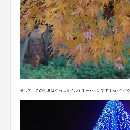
そして、この時期はやっぱりイルミネーションですよね～°˖✧◝(⁰▿⁰