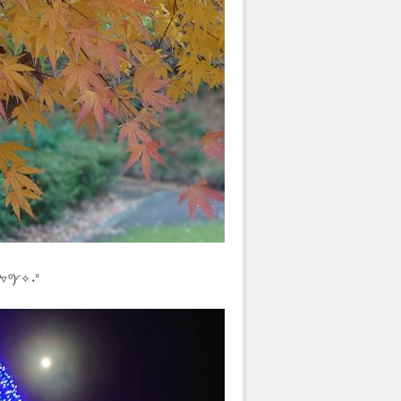
)◜✧˖°