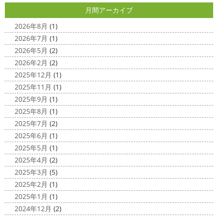
2025/04/24
すぎる
コロナがまた蔓延していますが、体調管理に気を
月間アーカイブ
美容院
＊横浜・藤沢・寒川・小田
つけて行きましょー
さてさて、先日のサーフレッスン
原・茅ヶ崎外壁塗装専門店＊
ちょっとご無沙 ...
2026年8月
(1)
みなさんこんにちは(#^.^#)
4月下旬に
2026年7月
(1)
2020/11/30
なりどんどん暖かくなってきましたね
先日は娘の美容院
2026年5月
(2)
Bali
＊湘南の外壁塗装専門店＊
に行ってきました
腰まで頑張って伸ばした髪の毛をバッ
2026年2月
(2)
こんにちは!! 今日はバリショットを少しだ
サリ切りたいとの事だったで数年ぶりの美容院に
30セン
2025年12月
(1)
け
南国
ウルワツ
海パンで海に入
チほど切る ...
2025年11月
(1)
れるって最高ですね
チューブ大好きな脇祐史プロ
ま
2025/03/31
2025年9月
(1)
だまだ普通にバリに行く事は難しいですが、早く自由に海
夜桜
＊横浜・藤沢・寒川・小田
外に行けるようになりますように…
2025年8月
(1)
原・茅ヶ崎外壁塗装専門店＊
2025年7月
(2)
2020/11/26
みなさんこんにちは(*^▽^*)
ここ数日
2025年6月
(1)
海散歩
＊湘南の外壁塗装専門店＊
は真冬の寒さとなりましたがいかがお過ごしですか？
先
2025年5月
(1)
こんにちわ☼ 最近はグッと気温が下がり
日は都内の夜桜を観に行きました
例年よりも大分寒いお
2025年4月
(2)
寒くなりましたね
気づけば今年も後一
花見になりましたがとても綺麗でした(*^_^*)
帰りは人気
2025年3月
(5)
か月ちょっと(´ﾟдﾟ｀) 早い早い
先日の夕散歩
またコ
のハン ...
2025年2月
(1)
ロナが危険な感じになってきたので、海にはたくさんの人
2025/03/27
2025年1月
(1)
が来てました！！ でも、海なら ...
サンシャイン水族館
＊横浜・藤
2024年12月
(2)
2020/11/19