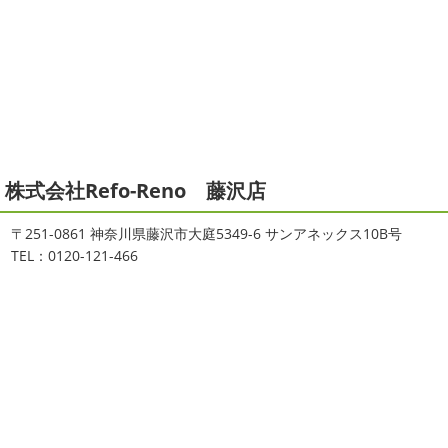
ご無沙汰しております
ちょっとお久し
店＊
ぶりのサーフブログです
営業部長もお久しぶりのサーフ
拝啓 師走の候、ますますご健勝のこととお喜び申し上げ
ィンです!! まずはマービスタでストレッチ
今日ははおち
ます。 平素は格別のご高配を賜り、厚くお礼申し上げま
ゃんも一緒に
しっかり体をほぐします。 パパなにしてる
す。 さて、株式会社大野建装では年末年始の休業日につき
のかな～
は ...
まして、下記のとおり休業日とさせていただきます。 皆様
には大変 ...
2021/04/19
本日もヨガから
＊湘南の外壁塗装
2025/11/18
株式会社Refo-Reno 藤沢店
専門店＊
湘南の虎
＊横浜・藤沢・寒
おはようございます
ちょっとお久しぶ
川・茅ヶ崎・小田原外壁塗装専門店
〒251-0861 神奈川県藤沢市大庭5349-6 サンアネックス10B号
りのヨガへ
ちょっとご無沙汰のヨガで体がバキバキです
＊
TEL：0120-121-466
伸ばすと気持ち～ はおちゃんも日に日に上達しています
みなさんこんにちは(#^.^#)
インフルエンザが大流行して
♡ 今日は貸し切りヨガでみっちり見て頂きました
沢山動
いますが体調など崩していませんか？
今日は湘南ベル
いたから、はおち ...
マーレの湘南の虎こと島村さんが本社にいらしてください
ました(*^▽^*) 来年のスポンサー契約の更新をお ...
2021/04/01
2021初SURF
＊湘南の外壁塗装専
2025/09/27
門店＊
シール帳
＊横浜・藤沢・寒川・
おはようございます
もう4月になって
茅ヶ崎・小田原外壁塗装専門店＊
しまいましたね!! 新しい年の始まりです!! 頑張っていきまし