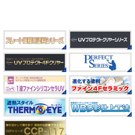
みなさんこんにちは(*^▽^*)
だいぶ涼
ょう
おっ
ここはマービスタですね
営業部長久々の
しくなって過ごしやすい陽気になってきましたがいかがお
サーフレッスンです
久々なので海に入る前にしっかりと
過ごしですか？
先日、娘とシール帳を作りました
シ
身体をほぐ ...
ール帳を作ってからはシール集めにどっぷりハマり中です
私の小学生の頃 ...
2021/03/23
ヨガヨガ～♡＊湘南の外壁塗装専門
2025/08/30
店＊
ベビタピ
＊横浜・藤沢・寒川・
本日もこちらから
ヨガ日和
はおちゃ
小田原・茅ヶ崎外壁塗装専門店＊
んも
柔らかくて羨ましい
先生のダウンドッグ綺麗～
みなさんこんにちは(#^.^#)
もうすぐ８
いつか私もこんなキレイになれるように頑張ります
月が終わりますがいかがお過ごしですか？ 先日、娘と原宿
今はまだ、はおちゃんと共に修業です
のベビタピに行ってきました
以前は早朝から大行列だっ
たので暑い中並ぶ勇気が出なかったのですが予約ができる
2021/03/02
ようになってい ...
it`s new
＊湘南の外壁塗装専門店
＊
2025/07/28
おはようございます
今日は風が強い
フットサル大会
＊横浜・藤沢・
こんな日はお仕事日和です
営業部長のNEW Wet
じ
寒川・小田原・茅ヶ崎外壁塗装専門
ゃ～ん コレクトのマークも入ってる
気温はだいぶ春めい
店＊
てきましたが、まだまだ水は冷たいので、こちらがあれば
みなさんこんにちは(#^.^#)
相変わらず暑い日が続いてい
安心
このウ ...