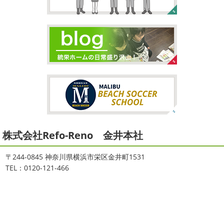
2021/09/02
3連休
＊横浜・藤沢・寒川・茅ヶ
大量発生!!!＊湘南の外壁塗装専門店
崎・小田原外壁塗装専門店＊
＊
こんにちは♡ 今週は3連休明けからのスタ
ートでしたね!! 皆様連休はいかがお過ごしでしたでしょう
夏休みが終わったと思ったら、急に寒く
か？ 私は息子のサッカー遠征の応援に御殿場のほうまで行
なりましたね
夏休み最後の週末に海へ
日曜日はちょ
ってきました
暖かくなると思っていたら、強風で思って
っと寒かったです
海に入っている時からチクチクするな
いたよりも寒かっ ...
と思っていたのですが、次の日に 身体中が痒い!! チンクイ
が大量発生している ...
2026/02/12
2021/08/16
2026
初雪
＊横浜・藤沢・寒川・
ヨガ
＊湘南の外壁塗装専門店＊
小田原・茅ヶ崎外壁塗装専門店＊
株式会社Refo-Reno 金井本社
大変ご無沙汰しております
色々仕事
ご無沙汰しております
少し更新してな
が立て込みブログ更新出来ずでした
お
い間に2026年も1か月半がたとうとしていますね
改めま
盆休みも頂き、今日からお仕事です
お仕事一発目は こち
して… 本年もどうぞよろしくお願いいたします
先日は神
〒244-0845 神奈川県横浜市栄区金井町1531
らへ ？？？ どこだかわかりますか？ そうです
マービス
奈川でも雪が降りましたね
近所の公園も雪が積もってい
TEL：0120-121-466
タでヨガからのスタート
最高 ...
て子供たちは大 ...
2021/06/28
2025/12/27
サーフレッスン
＊湘南の外壁塗
年末年始のお知らせ＊横浜・藤沢・
装専門店＊
寒川・小田原・茅ヶ崎外壁塗装専門