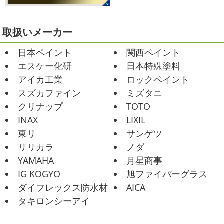
ますが、いかがお過ごしでしょうか？ 先日行われた毎年恒
例、ベルマーレ主催のフットサル大会に大野建装も出場し
2021/02/12
ました
大野建装は3勝することができました
...
Yoga
＊湘南の外壁塗装専門店＊
取扱いメーカー
おはようございます
今週ももうおしま
2025/07/17
日本ペイント
関西ペイント
いですが、今週はヨガからのスタートで
誕生日会
＊横浜・藤沢・寒川・
Happy
小さい足
伸びる～
腕をかなり使いました!!
エスケー化研
日本特殊塗料
小田原・茅ヶ崎外壁塗装専門店＊
久しぶりのヨガで太陽礼拝をずっとやったので、全身バキ
アイカ工業
ロックペイント
みなさんこんにちは(*^▽^*)
30℃越え
バキでした
でも最高に気持ち ...
が当たり前になってしまっていますが夏バテなどされてい
スズカファイン
ミズタニ
ませんか？
先日は友人のお誕生日で食事に行ったので
2021/02/01
クリナップ
TOTO
その時の写真を載せたいと思います
お肉が好きな友達だ
海日和
＊湘南の外壁塗装専門店＊
INAX
LIXIL
ったので関内に ...
昨日はとっても暖かかったですね
自転
東リ
サンゲツ
車で走っていると暑かったです
海にも
2025/06/09
リリカラ
ノダ
公園にもたくさんの子供達が遊んでいました♬ 先週は波の
家庭菜園
＊横浜・藤沢・寒
YAMAHA
月星商事
ある日も多かったですね
まだ寒い日も多いけど、やっぱ
川・茅ヶ崎・小田原外壁塗装専門店
り海は気持ちいー
見てるだけでも癒 ...
IG KOGYO
旭ファイバーグラス
＊
ダイフレックス防水材
AICA
2021/01/26
みなさんこんにちは
今週から梅雨入りだそうですがい
タキロンシーアイ
ちょっとご無沙汰です
＊湘南の外
かがお過ごしでしょうか
本日は営業さんが家庭菜園をは
じめたそうなのでその写真をアップしていきたいと思いま
壁塗装専門店＊