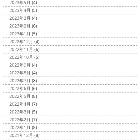
原・茅ヶ崎外壁塗装専門店＊
2023年5月
(4)
10日が過ぎようとしていますね
2020年もあっとゆう間
みなさんこんにちは
昨日からポカポ
2023年4月
(5)
に終わってしまう～
今年はコロナの影響で色々なイベン
カ陽気になり過ごしやすくなりましたね
本日は嬉しい
2023年3月
(4)
トもなくなり淋しいですね… ですが、先日ブログでもお伝
お知らせをさせていただきます
先日、弊社が日本ペイン
2023年2月
(6)
えしたマービスタ ...
ト神奈川営業所様より優良施工会社として表彰されました
2023年1月
(5)
このよ ...
2020/11/02
2022年12月
(4)
ウェット完成
＊湘南の外壁塗装専
2022年11月
(6)
門店＊
2022年10月
(5)
こんにちは!! 今週も１週間始まりました
2022年9月
(4)
が、明日は祝日です
今日も１日頑張りましょう
さて
2022年8月
(4)
さて、先日のブログで書いた、小倉氏のオーダーしたウェ
2022年7月
(8)
ットが完成しました
着心地抜群の様です
はおち
2022年6月
(6)
ゃんも一緒にパチリ
...
2022年5月
(8)
2022年4月
(7)
2022年3月
(5)
2022年2月
(7)
2022年1月
(8)
2021年12月
(8)