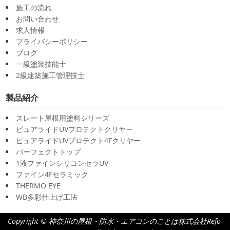
施工の流れ
お問い合わせ
求人情報
プライバシーポリシー
ブログ
一級塗装技能士
2級建築施工管理技士
製品紹介
スレート屋根用塗料シリーズ
ピュアライドUVプロテクトクリヤー
ピュアライドUVプロテクト4Fクリヤー
パーフェクトトップ
1液ファインシリコンセラUV
ファイン4Fセラミック
THERMO EYE
WB多彩仕上げ工法
Copyright © 神奈川の屋根・防水・エアコンのことは株式会社Refo-