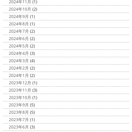
沢・寒川・小田原・茅ヶ崎外壁塗装
2024年11月
(1)
海に行きたい…！！！＊湘南の外壁
専門店＊
2024年10月
(2)
塗装専門店＊
みなさんこんにちは(^O^)
花粉がたくさん飛んでいます
2024年9月
(1)
最近は暖かくて過ごしやすいお天気です
が、みなさんはいかがお過ごしですか？
笑 先日、池袋の
2024年8月
(1)
ね
弊社ライダーの脇祐史君はバリ島に行きました!! 私も
サンシャイン水族館に行きました
外国人の方が多く、
2024年7月
(2)
行きたいーーーーー!!! 写真が送られてきたら、またアップ
館内はとても賑わっていました
ここの大きな水槽にはサ
2024年6月
(2)
していきますね
こちらは今回ではなくて以前のバリショ
...
2024年5月
(2)
ット
2025/03/12
2024年4月
(3)
2020/11/12
高圧洗浄について
＊横浜・藤
2024年3月
(4)
朝活
＊湘南の外壁塗装専門店＊
沢・寒川・小田原・茅ヶ崎外壁塗装
2024年2月
(2)
小倉氏サーフィンにはまり中
今回は浩
専門店＊
2024年1月
(2)
さんも一緒に
３人で出発
波は小さい
今日は高圧洗浄が何故必要かについて説明させていただき
2023年12月
(1)
けどお天気良くて気持ち～
まずは陸でのイメトレ 入水～
ます
塗装工事をお考えのお客様は長くなりますが、ぜ
2023年11月
(3)
小倉氏ライド
日々成長
浩さん昔やっていたよう
ひ読んでみてくださいね
外壁や屋根の表面に塗装してで
2023年10月
(1)
で、すぐ立ててました
ですが、 ...
きた塗膜は、毎日屋外で紫外線、雨風、排気ガスなどにさ
2023年9月
(5)
らされて ...
2020/11/10
2023年8月
(5)
HAPPY HALLOWEEN
＊湘南の
2025/03/02
2023年7月
(1)
外壁塗装専門店＊
表彰
＊横浜・藤沢・寒川・小田
2023年6月
(3)
ちょっとご無沙汰してる間にもう11月も