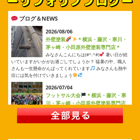
ブログ＆NEWS
2026/08/06
外壁塗装
＊横浜・藤沢・寒川・
茅ヶ崎・小田原外壁塗装専門店＊
みなさんこんにちは(#^.^#)
暑い日が続
いていますがいかがお過ごしでしょうか？ 猛暑の中、職人
さんも一生懸命がんばってくれています
みなさんも熱中
症には気を付けていきましょう
2026/07/04
フットサル大会
＊横浜・藤沢・寒
川・茅ヶ崎・小田原外壁塗装専門店
＊
みなさんこんにちは(#^.^#)
例年より過ごしやすい気温が
続いていますがいかがお過ごしでしょうか？ 先日は毎年恒
例のベルマーレフットサル大会に参加してきました
普段
運動する機会が少ないのでいい運動になりました
...