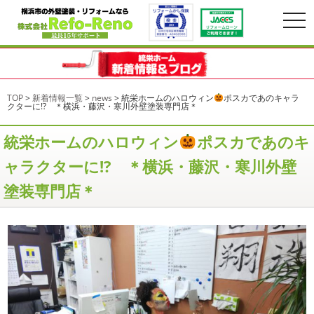
togg
navi
TOP
>
新着情報一覧
>
news
>
統栄ホームのハロウィン
ポスカであのキャラ
クターに!? ＊横浜・藤沢・寒川外壁塗装専門店＊
統栄ホームのハロウィン
ポスカであのキ
ャラクターに!? ＊横浜・藤沢・寒川外壁
塗装専門店＊