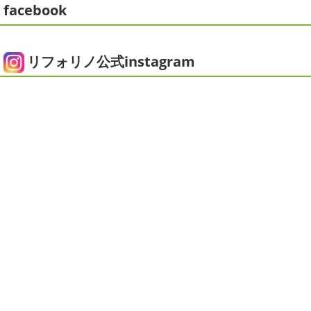
す
栽培初日↑
ここまで大きくなりました(#^.^#)
...
facebook
こんにちは!! ちょっと仕事がバタバタして
おり、お久しぶりの更新になってしまいました
そんな間
2025/05/24
にコロナがまた急増して緊急事態宣言が発令しましたが、
ピオニー
＊横浜・藤沢・寒川・茅
皆さまいかがお過ごしでしょうか？？ コロナで今年はまだ
リフォリノ公式instagram
ヶ崎・小田原外壁塗装専門店＊
ヨガにも行けず、ウ ...
みなさんこんにちは(*^▽^*)
徐々に夏
2020/12/14
の陽気になりつつありますが、いかがお過ごしでしょう
今日の朝活
＊湘南の外壁塗装専門
か？
我が家では芍薬の季節になったので沢山お取り寄せ
しました
1年のうちの1か月程の間しか出回らないお花
店＊
なので芍薬がお花 ...
今日はこちらからスタート
マービスタ
クリスマス仕様
今日はみんなでヨガ～
お久しぶり
2025/04/29
のAちゃん
はおちゃんも一緒に
事務員みな背中バキバ
ダブルトーン塗装
＊横浜・藤沢・
キです
はおちゃんおさまる
今日でヨガ納めです!! 来年
寒川・小田原・茅ヶ崎外壁塗装専門
も沢山ヨガ ...
店＊
2020/12/11
みなさんこんにちは(*^▽^*)
日中は暖かいですが夜はま
先日のサーフレッスン
＊湘南の
だ冷え込みますね
今日はダブルトーン塗装を紹介したい
外壁塗装専門店＊
と思います
とってもオシャレですね
このような2色
使いでオシャレに仕上げることもできますのでお気軽に ...
こんにちは
あっという間に12月も10日
をすぎてしまい、今年も残す所3週間あまり
早い！！早