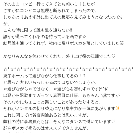
そのままコンビニ行ってきてとお願いしましたが
さすがにコンビニは無理と断られてしまったので、
じゃあとりあえず外に出て人の反応を見てみようとなったのです
が、
こんな時に限って誰も道を通らない!!
誰かが通ってくれるのを待っている画です☆
結局誰も通ってくれず、社内に戻りポスカを落としていました笑
かなりみんなを笑わせてくれた、盛り上げ役の江畑でした♡
☆*☆*☆*☆*☆*☆*☆*☆*☆*☆*☆*☆*☆*☆*☆*☆*☆*☆*☆*☆
統栄ホームって遊びながら仕事してるの！？
と思った方もいらっしゃるのではないでしょうか。
≪遊びながら≫ではなく、≪遊び心を忘れず≫です(^^)/
出勤から退勤までガッツリ真面目に仕事、もちろん当然ですが
そのなかにちょこっと楽しいことがあったりすると、
それがメンタルの切り替えになり集中力が一気にあがります
これに関しては賛否両論あるとは思いますが、
弊社の特に事務員たちは、そんなスタンスで働いています♡
顔をポスカで塗るのはオススメできませんが、