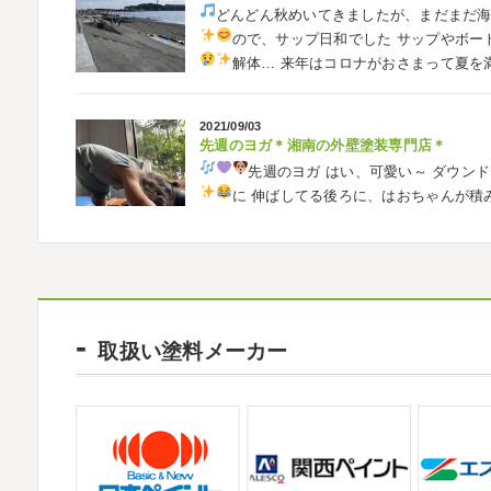
どんどん秋めいてきましたが、まだまだ
自転車
＊横浜・藤沢・寒川・茅ヶ崎・
ので、サップ日和でした
サップやボー
みなさんこんにちは
ＧＷはいかがお過
解体…
来年はコロナがおさまって夏を
公園で自転車の練習に行ってきました
今
車に興味を示さなかったのですが、お友達の影
2021/09/03
先週のヨガ＊湘南の外壁塗装専門店＊
2026/02/26
先週のヨガ
はい、可愛い～
ダウンド
3連休
＊横浜・藤沢・寒川・茅ヶ崎・小田
に
伸ばしてる後ろに、はおちゃんが積
こんにちは♡ 今週は3連休明けからのスター
生の息子さんも
先生2人抱っこすご
しでしたでしょうか？ 私は息子のサッカー
きました
暖かくなると思っていたら、強風で
2021/09/02
大量発生!!!＊湘南の外壁塗装専門店＊
2026/02/12
夏休みが終わったと思ったら、急に寒く
2026
初雪
＊横浜・藤沢・寒川・小田原
取扱い塗料メーカー
日曜日はちょっと寒かったです
海に入
ご無沙汰しております
少し更新してない間
ていたのですが、次の日に 身体中が痒い!! チ
いますね
改めまして… 本年もどうぞよ
川でも雪が降りましたね
近所の公園も雪が
2021/08/16
ヨガ
＊湘南の外壁塗装専門店＊
2025/12/27
大変ご無沙汰しております
色々仕事
年末年始のお知らせ＊横浜・藤沢・寒川・小