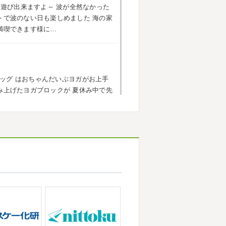
海遊び出来ますよ～
波が全然なかった
小田原外壁塗装専門店＊
トで波のない日も楽しめました
海の家
ごしですか？ 先日は娘と海沿いにある
満喫できます様に…
まではキックボード派だったので自転
響で欲しいとお願いされたので ...
ッグ
はおちゃんだいぶヨガがお上手
原外壁塗装専門店＊
み上げたヨガブロックが
夏休み中で先
トでしたね!! 皆様連休はいかがお過ご
い
子連れ歓迎ヨガ、運動の秋
...
遠征の応援に御殿場のほうまで行って
思っていたよりも寒かっ ...
なりましたね
夏休み最後の週末に海へ
・茅ヶ崎外壁塗装専門店＊
っている時からチクチクするなと思っ
に2026年も1か月半がたとうとして
ンクイが大量発生している ...
ろしくお願いいたします
先日は神奈
積もっていて子供たちは大 ...
が立て込みブログ更新出来ずでした
田原・茅ヶ崎外壁塗装専門店＊