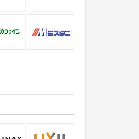
事一発目は こちらへ ？？？ どこだ
喜び申し上げます。 平素は格別のご
でヨガからのスタート
最高 ...
、株式会社大野建装では年末年始の休
ていただきます。 皆様には大変 ...
店＊
ぶりのサーフブログです
営業部長もお
崎・小田原外壁塗装専門店＊
ビスタでストレッチ
今日ははおちゃん
ザが大流行していますが体調など崩し
パなにしてるのかな～
は ...
の湘南の虎こと島村さんが本社にいら
ー契約の更新をお ...
＊
りのヨガへ
ちょっとご無沙汰のヨガで
・小田原外壁塗装専門店＊
ちゃんも日に日に上達しています♡
なって過ごしやすい陽気になってきま
ました
沢山動いたから、はおち ...
娘とシール帳を作りました
シール帳を
り中です
私の小学生の頃 ...
ましたね!! 新しい年の始まりです!!
・茅ヶ崎外壁塗装専門店＊
ービスタですね
営業部長久々のサー