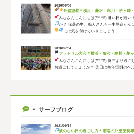
2026/08/06
外壁塗装
＊横浜・藤沢・寒川・茅ヶ崎
みなさんこんにちは(#^.^#)
暑い日が続い
か？ 猛暑の中、職人さんも一生懸命がん
には気を付けていきましょう
2026/07/04
フットサル大会
＊横浜・藤沢・寒川・茅
みなさんこんにちは(#^.^#)
例年より過ご
お過ごしでしょうか？ 先日は毎年恒例のベ
ました
普段運動する機会が少ないの
2026/05/31
ベルマーレ
＊横浜・藤沢・寒川・茅
みなさんこんにちは(#^.^#)
先日は試合の
サーフブログ
ようと思います
今シーズン初の応援(*^▽
も会えました
今シーズンもよろしく
2021/09/14
波のない日の過ごし方
＊湘南の外壁塗装
2026/05/02