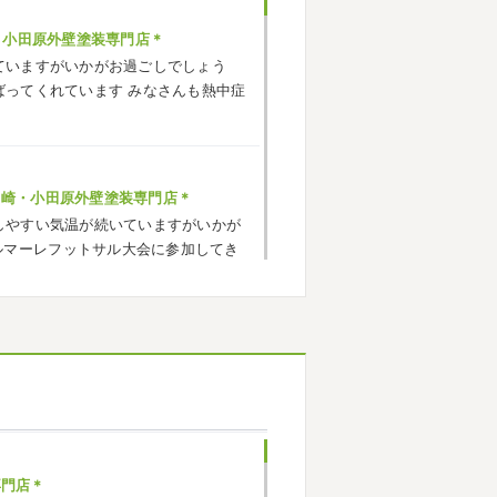
・小田原外壁塗装専門店＊
ていますがいかがお過ごしでしょう
ばってくれています
みなさんも熱中症
ヶ崎・小田原外壁塗装専門店＊
しやすい気温が続いていますがいかが
ルマーレフットサル大会に参加してき
でいい運動になりました
...
ヶ崎・小田原外壁塗装専門店＊
応援に行ったのでその時の写真を載せ
^*) 弊社の新しい担当のキクチさんに
お願いいたします
専門店＊