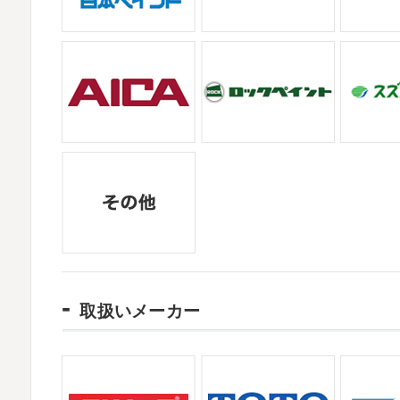
お盆休みも頂き、今日からお仕事です
お仕
拝啓 師走の候、ますますご健勝のこととお
かわかりますか？ そうです
マービスタ
高配を賜り、厚くお礼申し上げます。 さて
業日につきまして、下記のとおり休業日とさせ
2021/06/28
サーフレッスン
＊湘南の外壁塗装専門
2025/11/18
ご無沙汰しております
ちょっとお久し
湘南の虎
＊横浜・藤沢・寒川・茅ヶ
久しぶりのサーフィンです!! まずはマー
みなさんこんにちは(#^.^#)
インフルエン
も一緒に
しっかり体をほぐします。 パ
ていませんか？
今日は湘南ベルマーレ
してくださいました(*^▽^*) 来年のスポンサ
2021/04/19
本日もヨガから
＊湘南の外壁塗装専門店
2025/09/27
おはようございます
ちょっとお久しぶ
シール帳
＊横浜・藤沢・寒川・茅ヶ崎
体がバキバキです
伸ばすと気持ち～ はお
みなさんこんにちは(*^▽^*)
だいぶ涼しく
今日は貸し切りヨガでみっちり見て頂き
したがいかがお過ごしですか？
先日、
取扱いメーカー
作ってからはシール集めにどっぷりハマ
2021/04/01
2021初SURF
＊湘南の外壁塗装専門店＊
2025/08/30
おはようございます
もう4月になってしまい
ベビタピ
＊横浜・藤沢・寒川・小田原
頑張っていきましょう
おっ
ここはマ