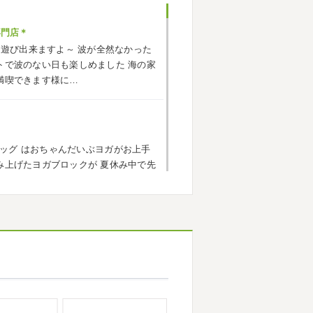
専門店＊
海遊び出来ますよ～
波が全然なかった
小田原外壁塗装専門店＊
トで波のない日も楽しめました
海の家
ごしですか？ 先日は娘と海沿いにある
満喫できます様に…
まではキックボード派だったので自転
響で欲しいとお願いされたので ...
ッグ
はおちゃんだいぶヨガがお上手
原外壁塗装専門店＊
み上げたヨガブロックが
夏休み中で先
トでしたね!! 皆様連休はいかがお過ご
い
子連れ歓迎ヨガ、運動の秋
...
遠征の応援に御殿場のほうまで行って
思っていたよりも寒かっ ...
なりましたね
夏休み最後の週末に海へ
・茅ヶ崎外壁塗装専門店＊
っている時からチクチクするなと思っ
に2026年も1か月半がたとうとして
ンクイが大量発生している ...
ろしくお願いいたします
先日は神奈
積もっていて子供たちは大 ...