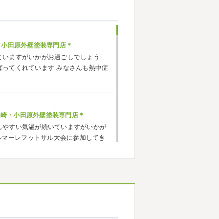
・小田原外壁塗装専門店＊
ていますがいかがお過ごしでしょう
ばってくれています
みなさんも熱中症
ヶ崎・小田原外壁塗装専門店＊
しやすい気温が続いていますがいかが
ルマーレフットサル大会に参加してき
でいい運動になりました
...
ヶ崎・小田原外壁塗装専門店＊
応援に行ったのでその時の写真を載せ
^*) 弊社の新しい担当のキクチさんに
お願いいたします