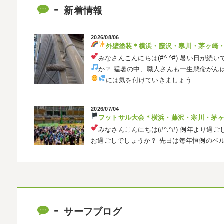
新着情報
2026/08/06
外壁塗装
＊横浜・藤沢・寒川・茅ヶ崎
みなさんこんにちは(#^.^#)
暑い日が続い
か？ 猛暑の中、職人さんも一生懸命がん
には気を付けていきましょう
2026/07/04
フットサル大会
＊横浜・藤沢・寒川・茅
みなさんこんにちは(#^.^#)
例年より過ご
お過ごしでしょうか？ 先日は毎年恒例のベ
ました
普段運動する機会が少ないの
2026/05/31
ベルマーレ
＊横浜・藤沢・寒川・茅
みなさんこんにちは(#^.^#)
先日は試合の
サーフブログ
ようと思います
今シーズン初の応援(*^▽
も会えました
今シーズンもよろしく