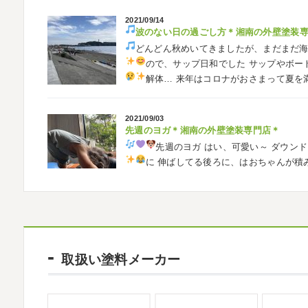
2021/09/14
波のない日の過ごし方
＊湘南の外壁塗装
2026/05/02
どんどん秋めいてきましたが、まだまだ
自転車
＊横浜・藤沢・寒川・茅ヶ崎・
ので、サップ日和でした
サップやボー
みなさんこんにちは
ＧＷはいかがお過
解体…
来年はコロナがおさまって夏を
公園で自転車の練習に行ってきました
今
車に興味を示さなかったのですが、お友達の影
2021/09/03
先週のヨガ＊湘南の外壁塗装専門店＊
2026/02/26
先週のヨガ
はい、可愛い～
ダウンド
3連休
＊横浜・藤沢・寒川・茅ヶ崎・小田
に
伸ばしてる後ろに、はおちゃんが積
こんにちは♡ 今週は3連休明けからのスター
生の息子さんも
先生2人抱っこすご
しでしたでしょうか？ 私は息子のサッカー
きました
暖かくなると思っていたら、強風で
2021/09/02
大量発生!!!＊湘南の外壁塗装専門店＊
2026/02/12
夏休みが終わったと思ったら、急に寒く
2026
初雪
＊横浜・藤沢・寒川・小田原
取扱い塗料メーカー
日曜日はちょっと寒かったです
海に入
ご無沙汰しております
少し更新してない間
ていたのですが、次の日に 身体中が痒い!! チ
いますね
改めまして… 本年もどうぞよ
川でも雪が降りましたね
近所の公園も雪が