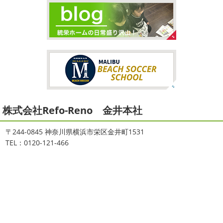
＊
こんにちは♡ 今週は3連休明けからのスタ
ートでしたね!! 皆様連休はいかがお過ごしでしたでしょう
夏休みが終わったと思ったら、急に寒く
か？ 私は息子のサッカー遠征の応援に御殿場のほうまで行
なりましたね
夏休み最後の週末に海へ
日曜日はちょ
ってきました
暖かくなると思っていたら、強風で思って
っと寒かったです
海に入っている時からチクチクするな
いたよりも寒かっ ...
と思っていたのですが、次の日に 身体中が痒い!! チンクイ
が大量発生している ...
2026/02/12
2021/08/16
2026
初雪
＊横浜・藤沢・寒川・
ヨガ
＊湘南の外壁塗装専門店＊
小田原・茅ヶ崎外壁塗装専門店＊
株式会社Refo-Reno 金井本社
大変ご無沙汰しております
色々仕事
ご無沙汰しております
少し更新してな
が立て込みブログ更新出来ずでした
お
い間に2026年も1か月半がたとうとしていますね
改めま
盆休みも頂き、今日からお仕事です
お仕事一発目は こち
して… 本年もどうぞよろしくお願いいたします
先日は神
〒244-0845 神奈川県横浜市栄区金井町1531
らへ ？？？ どこだかわかりますか？ そうです
マービス
奈川でも雪が降りましたね
近所の公園も雪が積もってい
TEL：0120-121-466
タでヨガからのスタート
最高 ...
て子供たちは大 ...
2021/06/28
2025/12/27
サーフレッスン
＊湘南の外壁塗
年末年始のお知らせ＊横浜・藤沢・
装専門店＊
寒川・小田原・茅ヶ崎外壁塗装専門
ご無沙汰しております
ちょっとお久し
店＊
ぶりのサーフブログです
営業部長もお久しぶりのサーフ
拝啓 師走の候、ますますご健勝のこととお喜び申し上げ