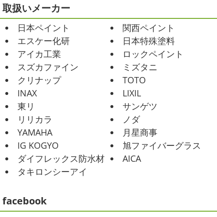
Yoga
＊湘南の外壁塗装専門店＊
取扱いメーカー
おはようございます
今週ももうおしま
2025/07/17
日本ペイント
関西ペイント
いですが、今週はヨガからのスタートで
誕生日会
＊横浜・藤沢・寒川・
Happy
小さい足
伸びる～
腕をかなり使いました!!
エスケー化研
日本特殊塗料
小田原・茅ヶ崎外壁塗装専門店＊
久しぶりのヨガで太陽礼拝をずっとやったので、全身バキ
アイカ工業
ロックペイント
みなさんこんにちは(*^▽^*)
30℃越え
バキでした
でも最高に気持ち ...
が当たり前になってしまっていますが夏バテなどされてい
スズカファイン
ミズタニ
ませんか？
先日は友人のお誕生日で食事に行ったので
2021/02/01
クリナップ
TOTO
その時の写真を載せたいと思います
お肉が好きな友達だ
海日和
＊湘南の外壁塗装専門店＊
INAX
LIXIL
ったので関内に ...
昨日はとっても暖かかったですね
自転
東リ
サンゲツ
車で走っていると暑かったです
海にも
2025/06/09
リリカラ
ノダ
公園にもたくさんの子供達が遊んでいました♬ 先週は波の
家庭菜園
＊横浜・藤沢・寒
YAMAHA
月星商事
ある日も多かったですね
まだ寒い日も多いけど、やっぱ
川・茅ヶ崎・小田原外壁塗装専門店
り海は気持ちいー
見てるだけでも癒 ...
IG KOGYO
旭ファイバーグラス
＊
ダイフレックス防水材
AICA
2021/01/26
みなさんこんにちは
今週から梅雨入りだそうですがい
タキロンシーアイ
ちょっとご無沙汰です
＊湘南の外
かがお過ごしでしょうか
本日は営業さんが家庭菜園をは
じめたそうなのでその写真をアップしていきたいと思いま
壁塗装専門店＊
す
栽培初日↑
ここまで大きくなりました(#^.^#)
...
facebook
こんにちは!! ちょっと仕事がバタバタして
おり、お久しぶりの更新になってしまいました
そんな間
2025/05/24