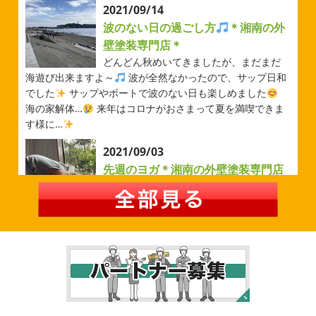
ベルマーレ
＊横浜・藤沢・寒
2021/09/14
川・茅ヶ崎・小田原外壁塗装専門店
波のない日の過ごし方
＊湘南の外
＊
壁塗装専門店＊
みなさんこんにちは(#^.^#)
先日は試合の応援に行ったの
どんどん秋めいてきましたが、まだまだ
でその時の写真を載せようと思います
今シーズン初の応
海遊び出来ますよ～
波が全然なかったので、サップ日和
援(*^▽^*) 弊社の新しい担当のキクチさんにも会えました
でした
サップやボートで波のない日も楽しめました
今シーズンもよろしくお願いいたします
海の家解体…
来年はコロナがおさまって夏を満喫できま
す様に…
2026/05/02
2021/09/03
自転車
＊横浜・藤沢・寒川・茅
先週のヨガ＊湘南の外壁塗装専門店
ヶ崎・小田原外壁塗装専門店＊
＊
みなさんこんにちは
ＧＷはいかがお
過ごしですか？ 先日は娘と海沿いにある公園で自転車の練
先週のヨガ
はい、可愛い～
ダウンド
習に行ってきました
今まではキックボード派だったので
ッグ
はおちゃんだいぶヨガがお上手に
伸ばしてる後
自転車に興味を示さなかったのですが、お友達の影響で欲
ろに、はおちゃんが積み上げたヨガブロックが
夏休み中
しいとお願いされたので ...
で先生の息子さんも
先生2人抱っこすごい
子連れ歓迎
ヨガ、運動の秋
...
2026/02/26
2021/09/02
3連休
＊横浜・藤沢・寒川・茅ヶ
大量発生!!!＊湘南の外壁塗装専門店
崎・小田原外壁塗装専門店＊