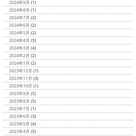
みなさんこんにちは(^O^)
花粉がたくさん飛んでいます
2024年9月
(1)
最近は暖かくて過ごしやすいお天気です
が、みなさんはいかがお過ごしですか？
笑 先日、池袋の
2024年8月
(1)
ね
弊社ライダーの脇祐史君はバリ島に行きました!! 私も
サンシャイン水族館に行きました
外国人の方が多く、
2024年7月
(2)
行きたいーーーーー!!! 写真が送られてきたら、またアップ
館内はとても賑わっていました
ここの大きな水槽にはサ
2024年6月
(2)
していきますね
こちらは今回ではなくて以前のバリショ
...
2024年5月
(2)
ット
2025/03/12
2024年4月
(3)
2020/11/12
高圧洗浄について
＊横浜・藤
2024年3月
(4)
朝活
＊湘南の外壁塗装専門店＊
沢・寒川・小田原・茅ヶ崎外壁塗装
2024年2月
(2)
小倉氏サーフィンにはまり中
今回は浩
専門店＊
2024年1月
(2)
さんも一緒に
３人で出発
波は小さい
今日は高圧洗浄が何故必要かについて説明させていただき
2023年12月
(1)
けどお天気良くて気持ち～
まずは陸でのイメトレ 入水～
ます
塗装工事をお考えのお客様は長くなりますが、ぜ
2023年11月
(3)
小倉氏ライド
日々成長
浩さん昔やっていたよう
ひ読んでみてくださいね
外壁や屋根の表面に塗装してで
2023年10月
(1)
で、すぐ立ててました
ですが、 ...
きた塗膜は、毎日屋外で紫外線、雨風、排気ガスなどにさ
2023年9月
(5)
らされて ...
2020/11/10
2023年8月
(5)
HAPPY HALLOWEEN
＊湘南の
2025/03/02
2023年7月
(1)
外壁塗装専門店＊
表彰
＊横浜・藤沢・寒川・小田
2023年6月
(3)
ちょっとご無沙汰してる間にもう11月も
原・茅ヶ崎外壁塗装専門店＊
2023年5月
(4)
10日が過ぎようとしていますね
2020年もあっとゆう間
みなさんこんにちは
昨日からポカポ
2023年4月
(5)
に終わってしまう～
今年はコロナの影響で色々なイベン