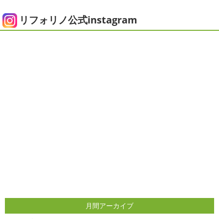
にコロナがまた急増して緊急事態宣言が発令しましたが、
ピオニー
＊横浜・藤沢・寒川・茅
皆さまいかがお過ごしでしょうか？？ コロナで今年はまだ
リフォリノ公式instagram
ヶ崎・小田原外壁塗装専門店＊
ヨガにも行けず、ウ ...
みなさんこんにちは(*^▽^*)
徐々に夏
2020/12/14
の陽気になりつつありますが、いかがお過ごしでしょう
今日の朝活
＊湘南の外壁塗装専門
か？
我が家では芍薬の季節になったので沢山お取り寄せ
しました
1年のうちの1か月程の間しか出回らないお花
店＊
なので芍薬がお花 ...
今日はこちらからスタート
マービスタ
クリスマス仕様
今日はみんなでヨガ～
お久しぶり
2025/04/29
のAちゃん
はおちゃんも一緒に
事務員みな背中バキバ
ダブルトーン塗装
＊横浜・藤沢・
キです
はおちゃんおさまる
今日でヨガ納めです!! 来年
寒川・小田原・茅ヶ崎外壁塗装専門
も沢山ヨガ ...
店＊
2020/12/11
みなさんこんにちは(*^▽^*)
日中は暖かいですが夜はま
先日のサーフレッスン
＊湘南の
だ冷え込みますね
今日はダブルトーン塗装を紹介したい
外壁塗装専門店＊
と思います
とってもオシャレですね
このような2色
使いでオシャレに仕上げることもできますのでお気軽に ...
こんにちは
あっという間に12月も10日
をすぎてしまい、今年も残す所3週間あまり
早い！！早
2025/04/24
すぎる
コロナがまた蔓延していますが、体調管理に気を
月間アーカイブ
美容院
＊横浜・藤沢・寒川・小田
つけて行きましょー
さてさて、先日のサーフレッスン