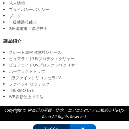
求人情報
プライバシーポリシー
ブログ
一級塗装技能士
2級建築施工管理技士
製品紹介
スレート屋根用塗料シリーズ
ピュアライドUVプロテクトクリヤー
ピュアライドUVプロテクト4Fクリヤー
パーフェクトトップ
1液ファインシリコンセラUV
ファイン4Fセラミック
THERMO EYE
WB多彩仕上げ工法
Copyright © 神奈川の屋根・防水・エアコンのことは株式会社Refo-
Reno All Rights Reserved.
モバイル
PC