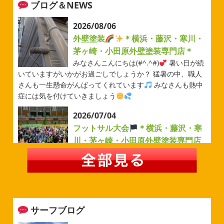
ブログ＆NEWS
2026/08/06
外壁塗装
＊横浜・藤沢・寒川・
茅ヶ崎・小田原外壁塗装専門店＊
みなさんこんにちは(#^.^#)
暑い日が続
いていますがいかがお過ごしでしょうか？ 猛暑の中、職人
さんも一生懸命がんばってくれています
みなさんも熱中
症には気を付けていきましょう
2026/07/04
フットサル大会
＊横浜・藤沢・寒
川・茅ヶ崎・小田原外壁塗装専門店
＊
みなさんこんにちは(#^.^#)
例年より過ごしやすい気温が
続いていますがいかがお過ごしでしょうか？ 先日は毎年恒
例のベルマーレフットサル大会に参加してきました
普段
運動する機会が少ないのでいい運動になりました
...
サーフブログ
2026/05/31