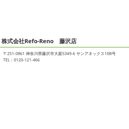
ィンです!! まずはマービスタでストレッチ
今日ははおち
ます。 平素は格別のご高配を賜り、厚くお礼申し上げま
ゃんも一緒に
しっかり体をほぐします。 パパなにしてる
す。 さて、株式会社大野建装では年末年始の休業日につき
のかな～
は ...
まして、下記のとおり休業日とさせていただきます。 皆様
には大変 ...
2021/04/19
本日もヨガから
＊湘南の外壁塗装
2025/11/18
株式会社Refo-Reno 藤沢店
専門店＊
湘南の虎
＊横浜・藤沢・寒
おはようございます
ちょっとお久しぶ
川・茅ヶ崎・小田原外壁塗装専門店
〒251-0861 神奈川県藤沢市大庭5349-6 サンアネックス10B号
りのヨガへ
ちょっとご無沙汰のヨガで体がバキバキです
＊
TEL：0120-121-466
伸ばすと気持ち～ はおちゃんも日に日に上達しています
みなさんこんにちは(#^.^#)
インフルエンザが大流行して
♡ 今日は貸し切りヨガでみっちり見て頂きました
沢山動
いますが体調など崩していませんか？
今日は湘南ベル
いたから、はおち ...
マーレの湘南の虎こと島村さんが本社にいらしてください
ました(*^▽^*) 来年のスポンサー契約の更新をお ...
2021/04/01
2021初SURF
＊湘南の外壁塗装専
2025/09/27
門店＊
シール帳
＊横浜・藤沢・寒川・
おはようございます
もう4月になって
茅ヶ崎・小田原外壁塗装専門店＊
しまいましたね!! 新しい年の始まりです!! 頑張っていきまし
みなさんこんにちは(*^▽^*)
だいぶ涼
ょう
おっ
ここはマービスタですね
営業部長久々の
しくなって過ごしやすい陽気になってきましたがいかがお
サーフレッスンです
久々なので海に入る前にしっかりと
過ごしですか？
先日、娘とシール帳を作りました
シ