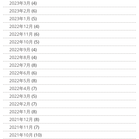
カ陽気になり過ごしやすくなりましたね
本日は嬉しい
2023年3月
(4)
トもなくなり淋しいですね… ですが、先日ブログでもお伝
お知らせをさせていただきます
先日、弊社が日本ペイン
2023年2月
(6)
えしたマービスタ ...
ト神奈川営業所様より優良施工会社として表彰されました
2023年1月
(5)
このよ ...
2020/11/02
2022年12月
(4)
ウェット完成
＊湘南の外壁塗装専
2022年11月
(6)
門店＊
2022年10月
(5)
こんにちは!! 今週も１週間始まりました
2022年9月
(4)
が、明日は祝日です
今日も１日頑張りましょう
さて
2022年8月
(4)
さて、先日のブログで書いた、小倉氏のオーダーしたウェ
2022年7月
(8)
ットが完成しました
着心地抜群の様です
はおち
2022年6月
(6)
ゃんも一緒にパチリ
...
2022年5月
(8)
2022年4月
(7)
2022年3月
(5)
2022年2月
(7)
2022年1月
(8)
2021年12月
(8)
2021年11月
(7)
2021年10月
(10)