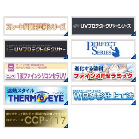
身体をほぐ ...
ール帳を作ってからはシール集めにどっぷりハマり中です
私の小学生の頃 ...
2021/03/23
ヨガヨガ～♡＊湘南の外壁塗装専門
2025/08/30
店＊
ベビタピ
＊横浜・藤沢・寒川・
本日もこちらから
ヨガ日和
はおちゃ
小田原・茅ヶ崎外壁塗装専門店＊
んも
柔らかくて羨ましい
先生のダウンドッグ綺麗～
みなさんこんにちは(#^.^#)
もうすぐ８
いつか私もこんなキレイになれるように頑張ります
月が終わりますがいかがお過ごしですか？ 先日、娘と原宿
今はまだ、はおちゃんと共に修業です
のベビタピに行ってきました
以前は早朝から大行列だっ
たので暑い中並ぶ勇気が出なかったのですが予約ができる
2021/03/02
ようになってい ...
it`s new
＊湘南の外壁塗装専門店
＊
2025/07/28
おはようございます
今日は風が強い
フットサル大会
＊横浜・藤沢・
こんな日はお仕事日和です
営業部長のNEW Wet
じ
寒川・小田原・茅ヶ崎外壁塗装専門
ゃ～ん コレクトのマークも入ってる
気温はだいぶ春めい
店＊
てきましたが、まだまだ水は冷たいので、こちらがあれば
みなさんこんにちは(#^.^#)
相変わらず暑い日が続いてい
安心
このウ ...
ますが、いかがお過ごしでしょうか？ 先日行われた毎年恒
例、ベルマーレ主催のフットサル大会に大野建装も出場し
2021/02/12
ました
大野建装は3勝することができました
...