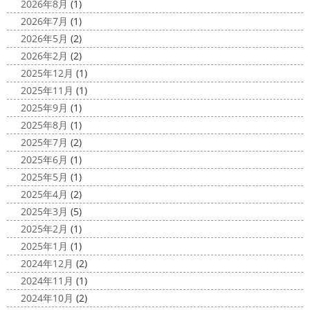
原・茅ヶ崎外壁塗装専門店＊
ちょっとご無沙 ...
2026年8月
(1)
みなさんこんにちは(#^.^#)
4月下旬に
2026年7月
(1)
2020/11/30
なりどんどん暖かくなってきましたね
先日は娘の美容院
2026年5月
(2)
Bali
＊湘南の外壁塗装専門店＊
に行ってきました
腰まで頑張って伸ばした髪の毛をバッ
2026年2月
(2)
こんにちは!! 今日はバリショットを少しだ
サリ切りたいとの事だったで数年ぶりの美容院に
30セン
2025年12月
(1)
け
南国
ウルワツ
海パンで海に入
チほど切る ...
2025年11月
(1)
れるって最高ですね
チューブ大好きな脇祐史プロ
ま
2025/03/31
2025年9月
(1)
だまだ普通にバリに行く事は難しいですが、早く自由に海
夜桜
＊横浜・藤沢・寒川・小田
外に行けるようになりますように…
2025年8月
(1)
原・茅ヶ崎外壁塗装専門店＊
2025年7月
(2)
2020/11/26
みなさんこんにちは(*^▽^*)
ここ数日
2025年6月
(1)
海散歩
＊湘南の外壁塗装専門店＊
は真冬の寒さとなりましたがいかがお過ごしですか？
先
2025年5月
(1)
こんにちわ☼ 最近はグッと気温が下がり
日は都内の夜桜を観に行きました
例年よりも大分寒いお
2025年4月
(2)
寒くなりましたね
気づけば今年も後一
花見になりましたがとても綺麗でした(*^_^*)
帰りは人気
2025年3月
(5)
か月ちょっと(´ﾟдﾟ｀) 早い早い
先日の夕散歩
またコ
のハン ...
2025年2月
(1)
ロナが危険な感じになってきたので、海にはたくさんの人
2025/03/27
2025年1月
(1)
が来てました！！ でも、海なら ...
サンシャイン水族館
＊横浜・藤
2024年12月
(2)
2020/11/19
沢・寒川・小田原・茅ヶ崎外壁塗装
2024年11月
(1)
海に行きたい…！！！＊湘南の外壁
専門店＊
2024年10月
(2)
塗装専門店＊