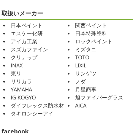
例、ベルマーレ主催のフットサル大会に大野建装も出場し
2021/02/12
ました
大野建装は3勝することができました
...
Yoga
＊湘南の外壁塗装専門店＊
取扱いメーカー
おはようございます
今週ももうおしま
2025/07/17
日本ペイント
関西ペイント
いですが、今週はヨガからのスタートで
誕生日会
＊横浜・藤沢・寒川・
Happy
小さい足
伸びる～
腕をかなり使いました!!
エスケー化研
日本特殊塗料
小田原・茅ヶ崎外壁塗装専門店＊
久しぶりのヨガで太陽礼拝をずっとやったので、全身バキ
アイカ工業
ロックペイント
みなさんこんにちは(*^▽^*)
30℃越え
バキでした
でも最高に気持ち ...
が当たり前になってしまっていますが夏バテなどされてい
スズカファイン
ミズタニ
ませんか？
先日は友人のお誕生日で食事に行ったので
2021/02/01
クリナップ
TOTO
その時の写真を載せたいと思います
お肉が好きな友達だ
海日和
＊湘南の外壁塗装専門店＊
INAX
LIXIL
ったので関内に ...
昨日はとっても暖かかったですね
自転
東リ
サンゲツ
車で走っていると暑かったです
海にも
2025/06/09
リリカラ
ノダ
公園にもたくさんの子供達が遊んでいました♬ 先週は波の
家庭菜園
＊横浜・藤沢・寒
YAMAHA
月星商事
ある日も多かったですね
まだ寒い日も多いけど、やっぱ
川・茅ヶ崎・小田原外壁塗装専門店
り海は気持ちいー
見てるだけでも癒 ...
IG KOGYO
旭ファイバーグラス
＊
ダイフレックス防水材
AICA
2021/01/26
みなさんこんにちは
今週から梅雨入りだそうですがい
タキロンシーアイ
ちょっとご無沙汰です
＊湘南の外
かがお過ごしでしょうか
本日は営業さんが家庭菜園をは
じめたそうなのでその写真をアップしていきたいと思いま
壁塗装専門店＊
す
栽培初日↑
ここまで大きくなりました(#^.^#)
...
facebook
こんにちは!! ちょっと仕事がバタバタして