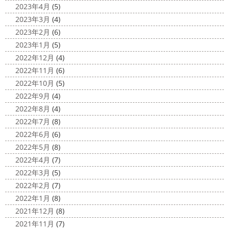
10日が過ぎようとしていますね
2020年もあっとゆう間
みなさんこんにちは
昨日からポカポ
2023年4月
(5)
に終わってしまう～
今年はコロナの影響で色々なイベン
カ陽気になり過ごしやすくなりましたね
本日は嬉しい
2023年3月
(4)
トもなくなり淋しいですね… ですが、先日ブログでもお伝
お知らせをさせていただきます
先日、弊社が日本ペイン
2023年2月
(6)
えしたマービスタ ...
ト神奈川営業所様より優良施工会社として表彰されました
2023年1月
(5)
このよ ...
2020/11/02
2022年12月
(4)
ウェット完成
＊湘南の外壁塗装専
2022年11月
(6)
門店＊
2022年10月
(5)
こんにちは!! 今週も１週間始まりました
2022年9月
(4)
が、明日は祝日です
今日も１日頑張りましょう
さて
2022年8月
(4)
さて、先日のブログで書いた、小倉氏のオーダーしたウェ
2022年7月
(8)
ットが完成しました
着心地抜群の様です
はおち
2022年6月
(6)
ゃんも一緒にパチリ
...
2022年5月
(8)
2022年4月
(7)
2022年3月
(5)
2022年2月
(7)
2022年1月
(8)
2021年12月
(8)
2021年11月
(7)