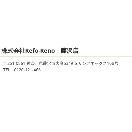
店＊
ぶりのサーフブログです
営業部長もお久しぶりのサーフ
拝啓 師走の候、ますますご健勝のこととお喜び申し上げ
ィンです!! まずはマービスタでストレッチ
今日ははおち
ます。 平素は格別のご高配を賜り、厚くお礼申し上げま
ゃんも一緒に
しっかり体をほぐします。 パパなにしてる
す。 さて、株式会社大野建装では年末年始の休業日につき
のかな～
は ...
まして、下記のとおり休業日とさせていただきます。 皆様
には大変 ...
2021/04/19
本日もヨガから
＊湘南の外壁塗装
2025/11/18
株式会社Refo-Reno 藤沢店
専門店＊
湘南の虎
＊横浜・藤沢・寒
おはようございます
ちょっとお久しぶ
川・茅ヶ崎・小田原外壁塗装専門店
〒251-0861 神奈川県藤沢市大庭5349-6 サンアネックス10B号
りのヨガへ
ちょっとご無沙汰のヨガで体がバキバキです
＊
TEL：0120-121-466
伸ばすと気持ち～ はおちゃんも日に日に上達しています
みなさんこんにちは(#^.^#)
インフルエンザが大流行して
♡ 今日は貸し切りヨガでみっちり見て頂きました
沢山動
いますが体調など崩していませんか？
今日は湘南ベル
いたから、はおち ...
マーレの湘南の虎こと島村さんが本社にいらしてください
ました(*^▽^*) 来年のスポンサー契約の更新をお ...
2021/04/01
2021初SURF
＊湘南の外壁塗装専
2025/09/27
門店＊
シール帳
＊横浜・藤沢・寒川・
おはようございます
もう4月になって
茅ヶ崎・小田原外壁塗装専門店＊
しまいましたね!! 新しい年の始まりです!! 頑張っていきまし
みなさんこんにちは(*^▽^*)
だいぶ涼
ょう
おっ
ここはマービスタですね
営業部長久々の