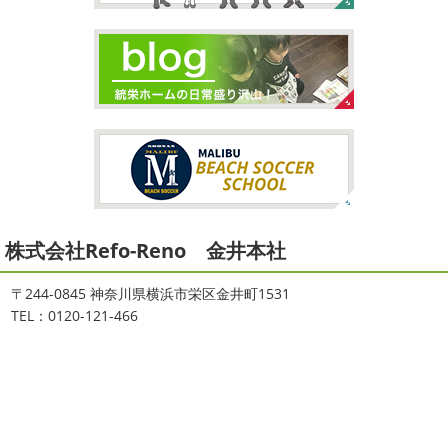
大量発生!!!＊湘南の外壁塗装専門店
崎・小田原外壁塗装専門店＊
＊
こんにちは♡ 今週は3連休明けからのスタ
ートでしたね!! 皆様連休はいかがお過ごしでしたでしょう
夏休みが終わったと思ったら、急に寒く
か？ 私は息子のサッカー遠征の応援に御殿場のほうまで行
なりましたね
夏休み最後の週末に海へ
日曜日はちょ
ってきました
暖かくなると思っていたら、強風で思って
っと寒かったです
海に入っている時からチクチクするな
いたよりも寒かっ ...
と思っていたのですが、次の日に 身体中が痒い!! チンクイ
が大量発生している ...
2026/02/12
2021/08/16
2026
初雪
＊横浜・藤沢・寒川・
ヨガ
＊湘南の外壁塗装専門店＊
小田原・茅ヶ崎外壁塗装専門店＊
株式会社Refo-Reno 金井本社
大変ご無沙汰しております
色々仕事
ご無沙汰しております
少し更新してな
が立て込みブログ更新出来ずでした
お
い間に2026年も1か月半がたとうとしていますね
改めま
盆休みも頂き、今日からお仕事です
お仕事一発目は こち
して… 本年もどうぞよろしくお願いいたします
先日は神
〒244-0845 神奈川県横浜市栄区金井町1531
らへ ？？？ どこだかわかりますか？ そうです
マービス
奈川でも雪が降りましたね
近所の公園も雪が積もってい
TEL：0120-121-466
タでヨガからのスタート
最高 ...
て子供たちは大 ...
2021/06/28
2025/12/27
サーフレッスン
＊湘南の外壁塗
年末年始のお知らせ＊横浜・藤沢・
装専門店＊
寒川・小田原・茅ヶ崎外壁塗装専門
ご無沙汰しております
ちょっとお久し