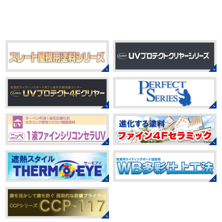
しくなって過ごしやすい陽気になってきましたがいかがお
サーフレッスンです
久々なので海に入る前にしっかりと
過ごしですか？
先日、娘とシール帳を作りました
シ
身体をほぐ ...
ール帳を作ってからはシール集めにどっぷりハマり中です
私の小学生の頃 ...
2021/03/23
ヨガヨガ～♡＊湘南の外壁塗装専門
2025/08/30
店＊
ベビタピ
＊横浜・藤沢・寒川・
本日もこちらから
ヨガ日和
はおちゃ
小田原・茅ヶ崎外壁塗装専門店＊
んも
柔らかくて羨ましい
先生のダウンドッグ綺麗～
みなさんこんにちは(#^.^#)
もうすぐ８
いつか私もこんなキレイになれるように頑張ります
月が終わりますがいかがお過ごしですか？ 先日、娘と原宿
今はまだ、はおちゃんと共に修業です
のベビタピに行ってきました
以前は早朝から大行列だっ
たので暑い中並ぶ勇気が出なかったのですが予約ができる
2021/03/02
ようになってい ...
it`s new
＊湘南の外壁塗装専門店
＊
2025/07/28
おはようございます
今日は風が強い
フットサル大会
＊横浜・藤沢・
こんな日はお仕事日和です
営業部長のNEW Wet
じ
寒川・小田原・茅ヶ崎外壁塗装専門
ゃ～ん コレクトのマークも入ってる
気温はだいぶ春めい
店＊
てきましたが、まだまだ水は冷たいので、こちらがあれば
みなさんこんにちは(#^.^#)
相変わらず暑い日が続いてい
安心
このウ ...
ますが、いかがお過ごしでしょうか？ 先日行われた毎年恒