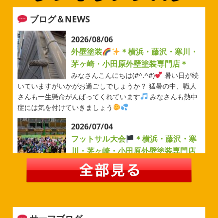
ブログ＆NEWS
2026/08/06
外壁塗装
＊横浜・藤沢・寒川・
茅ヶ崎・小田原外壁塗装専門店＊
みなさんこんにちは(#^.^#)
暑い日が続
いていますがいかがお過ごしでしょうか？ 猛暑の中、職人
さんも一生懸命がんばってくれています
みなさんも熱中
症には気を付けていきましょう
2026/07/04
フットサル大会
＊横浜・藤沢・寒
川・茅ヶ崎・小田原外壁塗装専門店
＊
みなさんこんにちは(#^.^#)
例年より過ごしやすい気温が
続いていますがいかがお過ごしでしょうか？ 先日は毎年恒
例のベルマーレフットサル大会に参加してきました
普段
運動する機会が少ないのでいい運動になりました
...