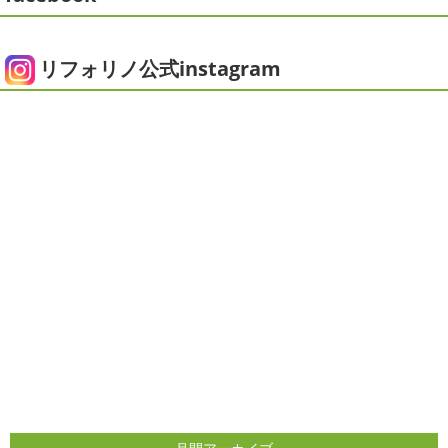
おり、お久しぶりの更新になってしまいました
そんな間
2025/05/24
にコロナがまた急増して緊急事態宣言が発令しましたが、
ピオニー
＊横浜・藤沢・寒川・茅
皆さまいかがお過ごしでしょうか？？ コロナで今年はまだ
リフォリノ公式instagram
ヶ崎・小田原外壁塗装専門店＊
ヨガにも行けず、ウ ...
みなさんこんにちは(*^▽^*)
徐々に夏
2020/12/14
の陽気になりつつありますが、いかがお過ごしでしょう
今日の朝活
＊湘南の外壁塗装専門
か？
我が家では芍薬の季節になったので沢山お取り寄せ
しました
1年のうちの1か月程の間しか出回らないお花
店＊
なので芍薬がお花 ...
今日はこちらからスタート
マービスタ
クリスマス仕様
今日はみんなでヨガ～
お久しぶり
2025/04/29
のAちゃん
はおちゃんも一緒に
事務員みな背中バキバ
ダブルトーン塗装
＊横浜・藤沢・
キです
はおちゃんおさまる
今日でヨガ納めです!! 来年
寒川・小田原・茅ヶ崎外壁塗装専門
も沢山ヨガ ...
店＊
2020/12/11
みなさんこんにちは(*^▽^*)
日中は暖かいですが夜はま
先日のサーフレッスン
＊湘南の
だ冷え込みますね
今日はダブルトーン塗装を紹介したい
外壁塗装専門店＊
と思います
とってもオシャレですね
このような2色
使いでオシャレに仕上げることもできますのでお気軽に ...
こんにちは
あっという間に12月も10日
をすぎてしまい、今年も残す所3週間あまり
早い！！早
2025/04/24
すぎる
コロナがまた蔓延していますが、体調管理に気を