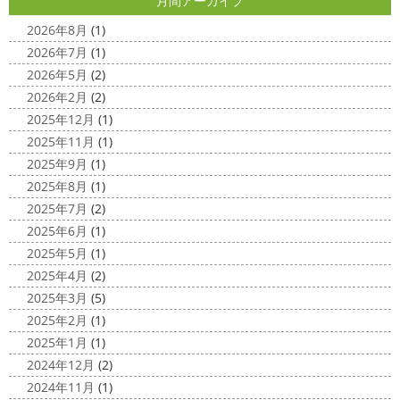
月間アーカイブ
美容院
＊横浜・藤沢・寒川・小田
つけて行きましょー
さてさて、先日のサーフレッスン
原・茅ヶ崎外壁塗装専門店＊
ちょっとご無沙 ...
2026年8月
(1)
みなさんこんにちは(#^.^#)
4月下旬に
2026年7月
(1)
2020/11/30
なりどんどん暖かくなってきましたね
先日は娘の美容院
2026年5月
(2)
Bali
＊湘南の外壁塗装専門店＊
に行ってきました
腰まで頑張って伸ばした髪の毛をバッ
2026年2月
(2)
こんにちは!! 今日はバリショットを少しだ
サリ切りたいとの事だったで数年ぶりの美容院に
30セン
2025年12月
(1)
け
南国
ウルワツ
海パンで海に入
チほど切る ...
2025年11月
(1)
れるって最高ですね
チューブ大好きな脇祐史プロ
ま
2025/03/31
2025年9月
(1)
だまだ普通にバリに行く事は難しいですが、早く自由に海
夜桜
＊横浜・藤沢・寒川・小田
外に行けるようになりますように…
2025年8月
(1)
原・茅ヶ崎外壁塗装専門店＊
2025年7月
(2)
2020/11/26
みなさんこんにちは(*^▽^*)
ここ数日
2025年6月
(1)
海散歩
＊湘南の外壁塗装専門店＊
は真冬の寒さとなりましたがいかがお過ごしですか？
先
2025年5月
(1)
こんにちわ☼ 最近はグッと気温が下がり
日は都内の夜桜を観に行きました
例年よりも大分寒いお
2025年4月
(2)
寒くなりましたね
気づけば今年も後一
花見になりましたがとても綺麗でした(*^_^*)
帰りは人気
2025年3月
(5)
か月ちょっと(´ﾟдﾟ｀) 早い早い
先日の夕散歩
またコ
のハン ...
2025年2月
(1)
ロナが危険な感じになってきたので、海にはたくさんの人
2025/03/27
2025年1月
(1)
が来てました！！ でも、海なら ...
サンシャイン水族館
＊横浜・藤
2024年12月
(2)
2020/11/19
沢・寒川・小田原・茅ヶ崎外壁塗装
2024年11月
(1)