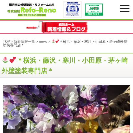
togg
navi
TOP
>
新着情報一覧
>
news
>
＊横浜・藤沢・寒川・小田原・茅ヶ崎外壁
塗装専門店＊
＊横浜・藤沢・寒川・小田原・茅ヶ崎
外壁塗装専門店＊