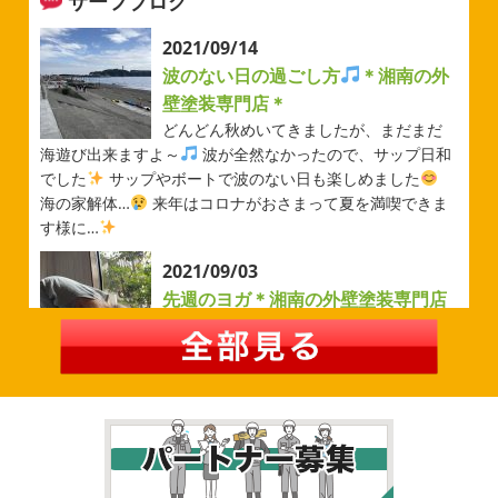
サーフブログ
2026/05/31
ベルマーレ
＊横浜・藤沢・寒
2021/09/14
川・茅ヶ崎・小田原外壁塗装専門店
波のない日の過ごし方
＊湘南の外
＊
壁塗装専門店＊
みなさんこんにちは(#^.^#)
先日は試合の応援に行ったの
どんどん秋めいてきましたが、まだまだ
でその時の写真を載せようと思います
今シーズン初の応
海遊び出来ますよ～
波が全然なかったので、サップ日和
援(*^▽^*) 弊社の新しい担当のキクチさんにも会えました
でした
サップやボートで波のない日も楽しめました
今シーズンもよろしくお願いいたします
海の家解体…
来年はコロナがおさまって夏を満喫できま
す様に…
2026/05/02
2021/09/03
自転車
＊横浜・藤沢・寒川・茅
先週のヨガ＊湘南の外壁塗装専門店
ヶ崎・小田原外壁塗装専門店＊
＊
みなさんこんにちは
ＧＷはいかがお
過ごしですか？ 先日は娘と海沿いにある公園で自転車の練
先週のヨガ
はい、可愛い～
ダウンド
習に行ってきました
今まではキックボード派だったので
ッグ
はおちゃんだいぶヨガがお上手に
伸ばしてる後
自転車に興味を示さなかったのですが、お友達の影響で欲
ろに、はおちゃんが積み上げたヨガブロックが
夏休み中
しいとお願いされたので ...
で先生の息子さんも
先生2人抱っこすごい
子連れ歓迎
ヨガ、運動の秋
...
2026/02/26
2021/09/02
3連休
＊横浜・藤沢・寒川・茅ヶ