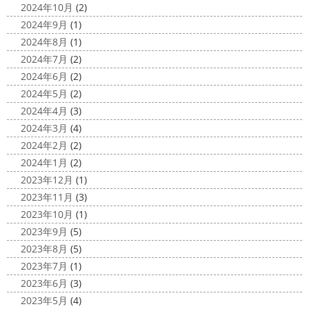
海に行きたい…！！！＊湘南の外壁
専門店＊
2024年10月
(2)
塗装専門店＊
みなさんこんにちは(^O^)
花粉がたくさん飛んでいます
2024年9月
(1)
最近は暖かくて過ごしやすいお天気です
が、みなさんはいかがお過ごしですか？
笑 先日、池袋の
2024年8月
(1)
ね
弊社ライダーの脇祐史君はバリ島に行きました!! 私も
サンシャイン水族館に行きました
外国人の方が多く、
2024年7月
(2)
行きたいーーーーー!!! 写真が送られてきたら、またアップ
館内はとても賑わっていました
ここの大きな水槽にはサ
2024年6月
(2)
していきますね
こちらは今回ではなくて以前のバリショ
...
2024年5月
(2)
ット
2025/03/12
2024年4月
(3)
2020/11/12
高圧洗浄について
＊横浜・藤
2024年3月
(4)
朝活
＊湘南の外壁塗装専門店＊
沢・寒川・小田原・茅ヶ崎外壁塗装
2024年2月
(2)
小倉氏サーフィンにはまり中
今回は浩
専門店＊
2024年1月
(2)
さんも一緒に
３人で出発
波は小さい
今日は高圧洗浄が何故必要かについて説明させていただき
2023年12月
(1)
けどお天気良くて気持ち～
まずは陸でのイメトレ 入水～
ます
塗装工事をお考えのお客様は長くなりますが、ぜ
2023年11月
(3)
小倉氏ライド
日々成長
浩さん昔やっていたよう
ひ読んでみてくださいね
外壁や屋根の表面に塗装してで
2023年10月
(1)
で、すぐ立ててました
ですが、 ...
きた塗膜は、毎日屋外で紫外線、雨風、排気ガスなどにさ
2023年9月
(5)
らされて ...
2020/11/10
2023年8月
(5)
HAPPY HALLOWEEN
＊湘南の
2025/03/02
2023年7月
(1)
外壁塗装専門店＊
表彰
＊横浜・藤沢・寒川・小田
2023年6月
(3)
ちょっとご無沙汰してる間にもう11月も
原・茅ヶ崎外壁塗装専門店＊
2023年5月
(4)