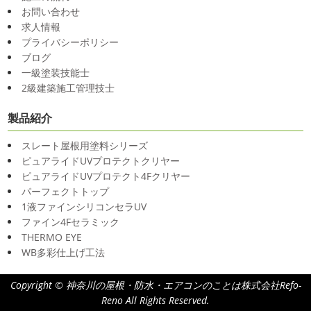
お問い合わせ
求人情報
プライバシーポリシー
ブログ
一級塗装技能士
2級建築施工管理技士
製品紹介
スレート屋根用塗料シリーズ
ピュアライドUVプロテクトクリヤー
ピュアライドUVプロテクト4Fクリヤー
パーフェクトトップ
1液ファインシリコンセラUV
ファイン4Fセラミック
THERMO EYE
WB多彩仕上げ工法
Copyright © 神奈川の屋根・防水・エアコンのことは株式会社Refo-
Reno All Rights Reserved.