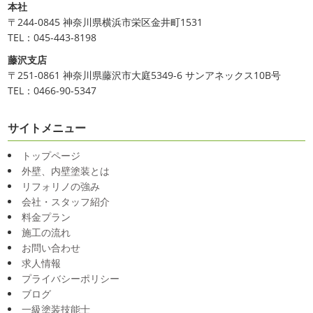
こんにちは!! 今日はバリショットを少しだ
サリ切りたいとの事だったで数年ぶりの美容院に
30セン
本社
け
南国
ウルワツ
海パンで海に入
チほど切る ...
〒244-0845 神奈川県横浜市栄区金井町1531
れるって最高ですね
チューブ大好きな脇祐史プロ
ま
TEL：045-443-8198
2025/03/31
だまだ普通にバリに行く事は難しいですが、早く自由に海
藤沢支店
夜桜
＊横浜・藤沢・寒川・小田
外に行けるようになりますように…
〒251-0861 神奈川県藤沢市大庭5349-6 サンアネックス10B号
原・茅ヶ崎外壁塗装専門店＊
TEL：0466-90-5347
2020/11/26
みなさんこんにちは(*^▽^*)
ここ数日
海散歩
＊湘南の外壁塗装専門店＊
は真冬の寒さとなりましたがいかがお過ごしですか？
先
サイトメニュー
こんにちわ☼ 最近はグッと気温が下がり
日は都内の夜桜を観に行きました
例年よりも大分寒いお
寒くなりましたね
気づけば今年も後一
花見になりましたがとても綺麗でした(*^_^*)
帰りは人気
トップページ
か月ちょっと(´ﾟдﾟ｀) 早い早い
先日の夕散歩
またコ
のハン ...
外壁、内壁塗装とは
ロナが危険な感じになってきたので、海にはたくさんの人
リフォリノの強み
2025/03/27
が来てました！！ でも、海なら ...
会社・スタッフ紹介
サンシャイン水族館
＊横浜・藤
2020/11/19
料金プラン
沢・寒川・小田原・茅ヶ崎外壁塗装
施工の流れ
海に行きたい…！！！＊湘南の外壁
専門店＊
お問い合わせ
塗装専門店＊
みなさんこんにちは(^O^)
花粉がたくさん飛んでいます
求人情報
最近は暖かくて過ごしやすいお天気です
が、みなさんはいかがお過ごしですか？
笑 先日、池袋の
プライバシーポリシー
ね
弊社ライダーの脇祐史君はバリ島に行きました!! 私も
サンシャイン水族館に行きました
外国人の方が多く、
ブログ
行きたいーーーーー!!! 写真が送られてきたら、またアップ
館内はとても賑わっていました
ここの大きな水槽にはサ
一級塗装技能士