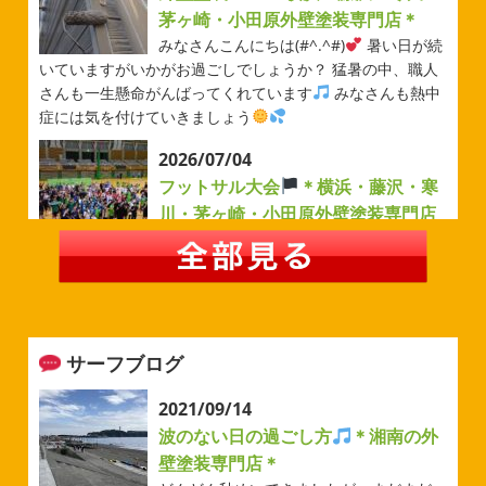
茅ヶ崎・小田原外壁塗装専門店＊
みなさんこんにちは(#^.^#)
暑い日が続
いていますがいかがお過ごしでしょうか？ 猛暑の中、職人
さんも一生懸命がんばってくれています
みなさんも熱中
症には気を付けていきましょう
2026/07/04
フットサル大会
＊横浜・藤沢・寒
川・茅ヶ崎・小田原外壁塗装専門店
＊
みなさんこんにちは(#^.^#)
例年より過ごしやすい気温が
続いていますがいかがお過ごしでしょうか？ 先日は毎年恒
例のベルマーレフットサル大会に参加してきました
普段
運動する機会が少ないのでいい運動になりました
...
サーフブログ
2026/05/31
ベルマーレ
＊横浜・藤沢・寒
2021/09/14
川・茅ヶ崎・小田原外壁塗装専門店
波のない日の過ごし方
＊湘南の外
＊
壁塗装専門店＊