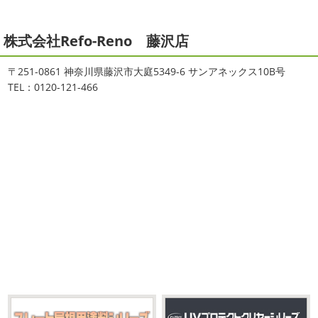
には大変 ...
2021/04/19
本日もヨガから
＊湘南の外壁塗装
2025/11/18
株式会社Refo-Reno 藤沢店
専門店＊
湘南の虎
＊横浜・藤沢・寒
おはようございます
ちょっとお久しぶ
川・茅ヶ崎・小田原外壁塗装専門店
〒251-0861 神奈川県藤沢市大庭5349-6 サンアネックス10B号
りのヨガへ
ちょっとご無沙汰のヨガで体がバキバキです
＊
TEL：0120-121-466
伸ばすと気持ち～ はおちゃんも日に日に上達しています
みなさんこんにちは(#^.^#)
インフルエンザが大流行して
♡ 今日は貸し切りヨガでみっちり見て頂きました
沢山動
いますが体調など崩していませんか？
今日は湘南ベル
いたから、はおち ...
マーレの湘南の虎こと島村さんが本社にいらしてください
ました(*^▽^*) 来年のスポンサー契約の更新をお ...
2021/04/01
2021初SURF
＊湘南の外壁塗装専
2025/09/27
門店＊
シール帳
＊横浜・藤沢・寒川・
おはようございます
もう4月になって
茅ヶ崎・小田原外壁塗装専門店＊
しまいましたね!! 新しい年の始まりです!! 頑張っていきまし
みなさんこんにちは(*^▽^*)
だいぶ涼
ょう
おっ
ここはマービスタですね
営業部長久々の
しくなって過ごしやすい陽気になってきましたがいかがお
サーフレッスンです
久々なので海に入る前にしっかりと
過ごしですか？
先日、娘とシール帳を作りました
シ
身体をほぐ ...
ール帳を作ってからはシール集めにどっぷりハマり中です
私の小学生の頃 ...
2021/03/23
ヨガヨガ～♡＊湘南の外壁塗装専門
2025/08/30