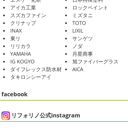
小田原・茅ヶ崎外壁塗装専門店＊
久しぶりのヨガで太陽礼拝をずっとやったので、全身バキ
アイカ工業
ロックペイント
みなさんこんにちは(*^▽^*)
30℃越え
バキでした
でも最高に気持ち ...
が当たり前になってしまっていますが夏バテなどされてい
スズカファイン
ミズタニ
ませんか？
先日は友人のお誕生日で食事に行ったので
2021/02/01
クリナップ
TOTO
その時の写真を載せたいと思います
お肉が好きな友達だ
海日和
＊湘南の外壁塗装専門店＊
INAX
LIXIL
ったので関内に ...
昨日はとっても暖かかったですね
自転
東リ
サンゲツ
車で走っていると暑かったです
海にも
2025/06/09
リリカラ
ノダ
公園にもたくさんの子供達が遊んでいました♬ 先週は波の
家庭菜園
＊横浜・藤沢・寒
YAMAHA
月星商事
ある日も多かったですね
まだ寒い日も多いけど、やっぱ
川・茅ヶ崎・小田原外壁塗装専門店
り海は気持ちいー
見てるだけでも癒 ...
IG KOGYO
旭ファイバーグラス
＊
ダイフレックス防水材
AICA
2021/01/26
みなさんこんにちは
今週から梅雨入りだそうですがい
タキロンシーアイ
ちょっとご無沙汰です
＊湘南の外
かがお過ごしでしょうか
本日は営業さんが家庭菜園をは
じめたそうなのでその写真をアップしていきたいと思いま
壁塗装専門店＊
す
栽培初日↑
ここまで大きくなりました(#^.^#)
...
facebook
こんにちは!! ちょっと仕事がバタバタして
おり、お久しぶりの更新になってしまいました
そんな間
2025/05/24
にコロナがまた急増して緊急事態宣言が発令しましたが、
ピオニー
＊横浜・藤沢・寒川・茅
皆さまいかがお過ごしでしょうか？？ コロナで今年はまだ
リフォリノ公式instagram
ヶ崎・小田原外壁塗装専門店＊
ヨガにも行けず、ウ ...
みなさんこんにちは(*^▽^*)
徐々に夏