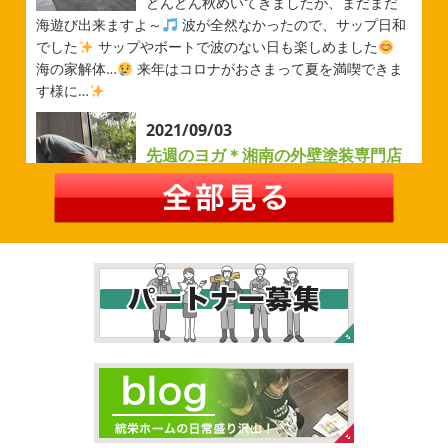
みなさんこんにちは(#^.^#)
先日は試合の応援に行ったの
どんどん秋めいてきましたが、まだまだ
でその時の写真を載せようと思います
今シーズン初の応
海遊び出来ますよ～
波が全然なかったので、サップ日和
援(*^▽^*) 弊社の新しい担当のキクチさんにも会えました
でした
サップやボートで波のない日も楽しめました
今シーズンもよろしくお願いいたします
海の家解体…
来年はコロナがおさまって夏を満喫できま
す様に…
2026/05/02
2021/09/03
自転車
＊横浜・藤沢・寒川・茅
先週のヨガ＊湘南の外壁塗装専門店
ヶ崎・小田原外壁塗装専門店＊
＊
みなさんこんにちは
ＧＷはいかがお
過ごしですか？ 先日は娘と海沿いにある公園で自転車の練
先週のヨガ
はい、可愛い～
ダウンド
習に行ってきました
今まではキックボード派だったので
ッグ
はおちゃんだいぶヨガがお上手に
伸ばしてる後
自転車に興味を示さなかったのですが、お友達の影響で欲
ろに、はおちゃんが積み上げたヨガブロックが
夏休み中
しいとお願いされたので ...
で先生の息子さんも
先生2人抱っこすごい
子連れ歓迎
ヨガ、運動の秋
...
2026/02/26
2021/09/02
3連休
＊横浜・藤沢・寒川・茅ヶ
大量発生!!!＊湘南の外壁塗装専門店
崎・小田原外壁塗装専門店＊
＊
こんにちは♡ 今週は3連休明けからのスタ
ートでしたね!! 皆様連休はいかがお過ごしでしたでしょう
夏休みが終わったと思ったら、急に寒く
か？ 私は息子のサッカー遠征の応援に御殿場のほうまで行
なりましたね
夏休み最後の週末に海へ
日曜日はちょ
ってきました
暖かくなると思っていたら、強風で思って