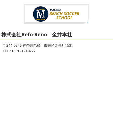
っと寒かったです
海に入っている時からチクチクするな
いたよりも寒かっ ...
と思っていたのですが、次の日に 身体中が痒い!! チンクイ
が大量発生している ...
2026/02/12
2021/08/16
2026
初雪
＊横浜・藤沢・寒川・
ヨガ
＊湘南の外壁塗装専門店＊
小田原・茅ヶ崎外壁塗装専門店＊
株式会社Refo-Reno 金井本社
大変ご無沙汰しております
色々仕事
ご無沙汰しております
少し更新してな
が立て込みブログ更新出来ずでした
お
い間に2026年も1か月半がたとうとしていますね
改めま
盆休みも頂き、今日からお仕事です
お仕事一発目は こち
して… 本年もどうぞよろしくお願いいたします
先日は神
〒244-0845 神奈川県横浜市栄区金井町1531
らへ ？？？ どこだかわかりますか？ そうです
マービス
奈川でも雪が降りましたね
近所の公園も雪が積もってい
TEL：0120-121-466
タでヨガからのスタート
最高 ...
て子供たちは大 ...
2021/06/28
2025/12/27
サーフレッスン
＊湘南の外壁塗
年末年始のお知らせ＊横浜・藤沢・
装専門店＊
寒川・小田原・茅ヶ崎外壁塗装専門
ご無沙汰しております
ちょっとお久し
店＊
ぶりのサーフブログです
営業部長もお久しぶりのサーフ
拝啓 師走の候、ますますご健勝のこととお喜び申し上げ
ィンです!! まずはマービスタでストレッチ
今日ははおち
ます。 平素は格別のご高配を賜り、厚くお礼申し上げま
ゃんも一緒に
しっかり体をほぐします。 パパなにしてる
す。 さて、株式会社大野建装では年末年始の休業日につき
のかな～
は ...
まして、下記のとおり休業日とさせていただきます。 皆様