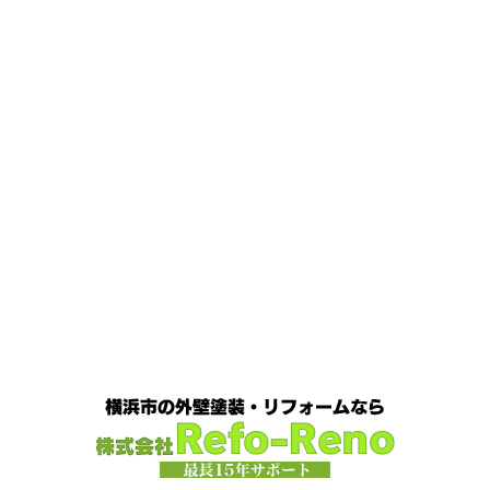
2020/12/14
の陽気になりつつありますが、いかがお過ごしでしょう
今日の朝活
＊湘南の外壁塗装専門
か？
我が家では芍薬の季節になったので沢山お取り寄せ
しました
1年のうちの1か月程の間しか出回らないお花
店＊
なので芍薬がお花 ...
今日はこちらからスタート
マービスタ
クリスマス仕様
今日はみんなでヨガ～
お久しぶり
2025/04/29
のAちゃん
はおちゃんも一緒に
事務員みな背中バキバ
ダブルトーン塗装
＊横浜・藤沢・
キです
はおちゃんおさまる
今日でヨガ納めです!! 来年
寒川・小田原・茅ヶ崎外壁塗装専門
も沢山ヨガ ...
店＊
2020/12/11
みなさんこんにちは(*^▽^*)
日中は暖かいですが夜はま
先日のサーフレッスン
＊湘南の
だ冷え込みますね
今日はダブルトーン塗装を紹介したい
外壁塗装専門店＊
と思います
とってもオシャレですね
このような2色
使いでオシャレに仕上げることもできますのでお気軽に ...
こんにちは
あっという間に12月も10日
をすぎてしまい、今年も残す所3週間あまり
早い！！早
2025/04/24
すぎる
コロナがまた蔓延していますが、体調管理に気を
美容院
＊横浜・藤沢・寒川・小田
つけて行きましょー
さてさて、先日のサーフレッスン
原・茅ヶ崎外壁塗装専門店＊
ちょっとご無沙 ...
みなさんこんにちは(#^.^#)
4月下旬に
2020/11/30
なりどんどん暖かくなってきましたね
先日は娘の美容院
Bali
＊湘南の外壁塗装専門店＊
に行ってきました
腰まで頑張って伸ばした髪の毛をバッ