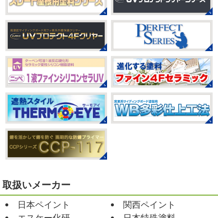
店＊
ベビタピ
＊横浜・藤沢・寒川・
本日もこちらから
ヨガ日和
はおちゃ
小田原・茅ヶ崎外壁塗装専門店＊
んも
柔らかくて羨ましい
先生のダウンドッグ綺麗～
みなさんこんにちは(#^.^#)
もうすぐ８
いつか私もこんなキレイになれるように頑張ります
月が終わりますがいかがお過ごしですか？ 先日、娘と原宿
今はまだ、はおちゃんと共に修業です
のベビタピに行ってきました
以前は早朝から大行列だっ
たので暑い中並ぶ勇気が出なかったのですが予約ができる
2021/03/02
ようになってい ...
it`s new
＊湘南の外壁塗装専門店
＊
2025/07/28
おはようございます
今日は風が強い
フットサル大会
＊横浜・藤沢・
こんな日はお仕事日和です
営業部長のNEW Wet
じ
寒川・小田原・茅ヶ崎外壁塗装専門
ゃ～ん コレクトのマークも入ってる
気温はだいぶ春めい
店＊
てきましたが、まだまだ水は冷たいので、こちらがあれば
みなさんこんにちは(#^.^#)
相変わらず暑い日が続いてい
安心
このウ ...
ますが、いかがお過ごしでしょうか？ 先日行われた毎年恒
例、ベルマーレ主催のフットサル大会に大野建装も出場し
2021/02/12
ました
大野建装は3勝することができました
...
Yoga
＊湘南の外壁塗装専門店＊
取扱いメーカー
おはようございます
今週ももうおしま
2025/07/17
日本ペイント
関西ペイント
いですが、今週はヨガからのスタートで
誕生日会
＊横浜・藤沢・寒川・
Happy
小さい足
伸びる～
腕をかなり使いました!!
エスケー化研
日本特殊塗料