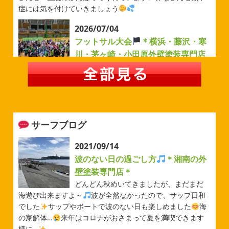
症には気を付けていきましょう
2026/07/04
フットサル大会
＊横浜・藤沢・寒
川・茅ヶ崎・小田原外壁塗装専門店
＊
みなさんこんにちは(#^.^#)
例年より過ごしやすい気温が
続いていますがいかがお過ごしでしょうか？先日は毎年恒
例のベルマーレフットサル大会に参加してきました
普段
運動する機会が少ないのでいい運動になりました
来週
サーフブログ
から ...
2026/05/31
2021/09/14
ベルマーレ
＊横浜・藤沢・寒
波のない日の過ごし方
＊湘南の外
川・茅ヶ崎・小田原外壁塗装専門店
壁塗装専門店＊
＊
どんどん秋めいてきましたが、まだまだ
みなさんこんにちは(#^.^#)
先日は試合の応援に行ったの
海遊び出来ますよ～
波が全然なかったので、サップ日和
でその時の写真を載せようと思います
今シーズン初の応
でした
サップやボートで波のない日も楽しめました
海
援(*^▽^*)弊社の新しい担当のキクチさんにも会えました
の家解体…
来年はコロナがおさまって夏を満喫できます
今シーズンもよろしくお願いいたします
様に…