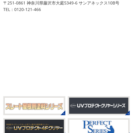
〒251-0861 神奈川県藤沢市大庭5349-6 サンアネックス10B号
りのヨガへ
ちょっとご無沙汰のヨガで体がバキバキです
川・茅ヶ崎・小田原外壁塗装専門店
TEL：0120-121-466
伸ばすと気持ち～はおちゃんも日に日に上達しています
＊
♡今日は貸し切りヨガでみっちり見て頂きました
沢山動
みなさんこんにちは(#^.^#)
インフルエンザが大流行して
いたから、はおちゃんはもうお ...
いますが体調など崩していませんか？
今日は湘南ベル
マーレの湘南の虎こと島村さんが本社にいらしてください
2021/04/01
ました(*^▽^*)来年のスポンサー契約の更新をおこない ...
2021初SURF
＊湘南の外壁塗装専
門店＊
2025/09/27
おはようございます
もう4月になってし
シール帳
＊横浜・藤沢・寒川・
まいましたね!!新しい年の始まりです!!頑張っていきましょ
茅ヶ崎・小田原外壁塗装専門店＊
う
おっ
ここはマービスタですね
営業部長久々のサー
みなさんこんにちは(*^▽^*)
だいぶ涼
フレッスンです
久々なので海に入る前にしっかりと身体
しくなって過ごしやすい陽気になってきましたがいかがお
をほぐしてから行きま ...
過ごしですか？
先日、娘とシール帳を作りました
シー
ル帳を作ってからはシール集めにどっぷりハマり中です
2021/03/23
私の小学生の頃に流行っ ...
ヨガヨガ～♡＊湘南の外壁塗装専門
店＊
2025/08/30
本日もこちらから
ヨガ日和
はおちゃ
ベビタピ
＊横浜・藤沢・寒川・
んも
柔らかくて羨ましい
先生のダウンドッグ綺麗～
小田原・茅ヶ崎外壁塗装専門店＊
いつか私もこんなキレイになれるように頑張ります
今は