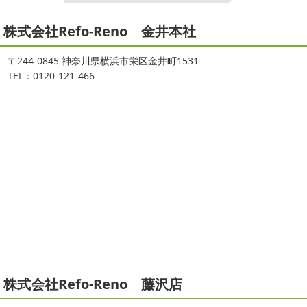
2026
初雪
＊横浜・藤沢・寒川・
ヨガ
＊湘南の外壁塗装専門店＊
小田原・茅ヶ崎外壁塗装専門店＊
株式会社Refo-Reno 金井本社
大変ご無沙汰しております
色々仕事
が立て込みブログ更新出来ずでした
お
ご無沙汰しております
少し更新してな
盆休みも頂き、今日からお仕事です
お仕事一発目はこち
い間に2026年も1か月半がたとうとしていますね
改めま
〒244-0845 神奈川県横浜市栄区金井町1531
らへ？？？どこだかわかりますか？そうです
マービスタ
して…本年もどうぞよろしくお願いいたします
先日は神
TEL：0120-121-466
でヨガからのスタート
最高の仕事始まり
お休 ...
奈川でも雪が降りましたね
近所の公園も雪が積もってい
て子供たちは大喜び
寒い ...
2021/06/28
2025/12/27
サーフレッスン
＊湘南の外壁塗
年末年始のお知らせ＊横浜・藤沢・
装専門店＊
寒川・小田原・茅ヶ崎外壁塗装専門
ご無沙汰しております
ちょっとお久し
ぶりのサーフブログです
営業部長もお久しぶりのサーフ
店＊
ィンです!!まずはマービスタでストレッチ
今日ははおちゃ
拝啓 師走の候、ますますご健勝のこととお喜び申し上げ
んも一緒に
しっかり体をほぐします。パパなにしてるの
ます。平素は格別のご高配を賜り、厚くお礼申し上げま
かな～
はおちゃんもうー ...
す。さて、株式会社大野建装では年末年始の休業日につき
まして、下記のとおり休業日とさせていただきます。皆様
2021/04/19
には大変ご迷惑 ...
本日もヨガから
＊湘南の外壁塗装
株式会社Refo-Reno 藤沢店
2025/11/18
専門店＊
湘南の虎
＊横浜・藤沢・寒
おはようございます
ちょっとお久しぶ