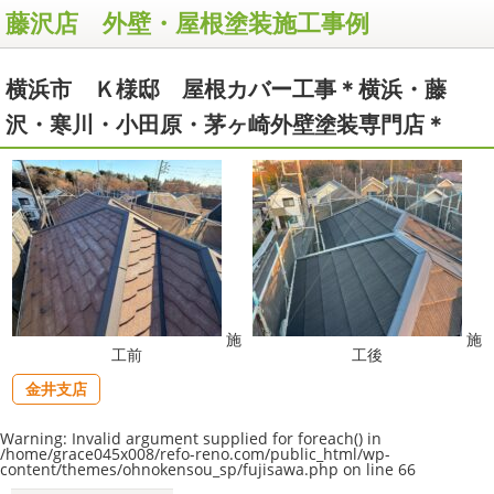
藤沢店 外壁・屋根塗装施工事例
横浜市 Ｋ様邸 屋根カバー工事＊横浜・藤
沢・寒川・小田原・茅ヶ崎外壁塗装専門店＊
施
施
工前
工後
金井支店
Warning
: Invalid argument supplied for foreach() in
/home/grace045x008/refo-reno.com/public_html/wp-
content/themes/ohnokensou_sp/fujisawa.php
on line
66