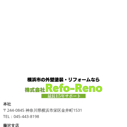
か？
我が家では芍薬の季節になったので沢山お取り寄せ
クリスマス仕様
今日はみんなでヨガ～
お久しぶりの
しました
1年のうちの1か月程の間しか出回らないお花
Aちゃん
はおちゃんも一緒に
事務員みな背中バキバキ
なので芍薬がお花屋さん ...
です
はおちゃんおさまる
今日でヨガ納めです!!来年も
沢山ヨガしたいので、先生よ ...
2025/04/29
ダブルトーン塗装
＊横浜・藤沢・
2020/12/11
寒川・小田原・茅ヶ崎外壁塗装専門
先日のサーフレッスン
＊湘南の
店＊
外壁塗装専門店＊
みなさんこんにちは(*^▽^*)
日中は暖かいですが夜はま
こんにちは
あっという間に12月も10日
だ冷え込みますね
今日はダブルトーン塗装を紹介したい
をすぎてしまい、今年も残す所3週間あまり
早い！！早す
と思います
とってもオシャレですね
このような2色
ぎる
コロナがまた蔓延していますが、体調管理に気をつ
使いでオシャレに仕上げることもできますのでお気軽にお
けて行きましょー
さてさて、先日のサーフレッスン
ち
問合せ ...
ょっとご無沙汰で営業部 ...
2025/04/24
2020/11/30
美容院
＊横浜・藤沢・寒川・小田
Bali
＊湘南の外壁塗装専門店＊
原・茅ヶ崎外壁塗装専門店＊
こんにちは!!今日はバリショットを少しだ
本社
け
南国
ウルワツ
海パンで海に入れ
みなさんこんにちは(#^.^#)
4月下旬に
〒244-0845 神奈川県横浜市栄区金井町1531
るって最高ですね
チューブ大好きな脇祐史プロ
まだま
なりどんどん暖かくなってきましたね
先日は娘の美容院
TEL：045-443-8198
だ普通にバリに行く事は難しいですが、早く自由に海外に
に行ってきました
腰まで頑張って伸ばした髪の毛をバッ
藤沢支店