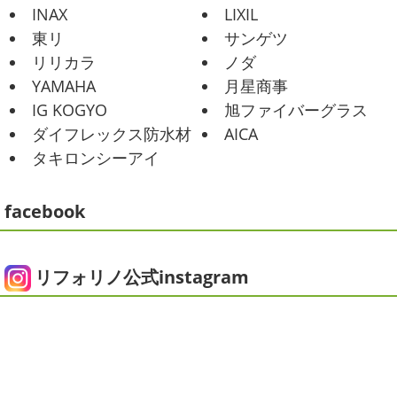
が当たり前になってしまっていますが夏バテなどされてい
海日和
＊湘南の外壁塗装専門店＊
INAX
LIXIL
ませんか？
先日は友人のお誕生日で食事に行ったので
昨日はとっても暖かかったですね
自転
東リ
サンゲツ
その時の写真を載せたいと思います
お肉が好きな友達だ
車で走っていると暑かったです
海にも
リリカラ
ノダ
ったので関内にある肉 ...
公園にもたくさんの子供達が遊んでいました♬先週は波の
YAMAHA
月星商事
ある日も多かったですね
まだ寒い日も多いけど、やっぱ
2025/06/09
り海は気持ちいー
見てるだけでも癒される～♡ ...
IG KOGYO
旭ファイバーグラス
家庭菜園
＊横浜・藤沢・寒
ダイフレックス防水材
AICA
川・茅ヶ崎・小田原外壁塗装専門店
2021/01/26
タキロンシーアイ
＊
ちょっとご無沙汰です
＊湘南の外
みなさんこんにちは
今週から梅雨入りだそうですがい
壁塗装専門店＊
かがお過ごしでしょうか
本日は営業さんが家庭菜園をは
facebook
こんにちは!!ちょっと仕事がバタバタして
じめたそうなのでその写真をアップしていきたいと思いま
おり、お久しぶりの更新になってしまいました
そんな間
す
栽培初日↑
ここまで大きくなりました(#^.^#)
もう
にコロナがまた急増して緊急事態宣言が発令しましたが、
すぐ ...
皆さまいかがお過ごしでしょうか？？コロナで今年はまだ
リフォリノ公式instagram
ヨガにも行けず、ウズウズ ...
2025/05/24
ピオニー
＊横浜・藤沢・寒川・茅
2020/12/14
ヶ崎・小田原外壁塗装専門店＊
今日の朝活
＊湘南の外壁塗装専門
みなさんこんにちは(*^▽^*)
徐々に夏
店＊
の陽気になりつつありますが、いかがお過ごしでしょう
今日はこちらからスタート
マービスタ