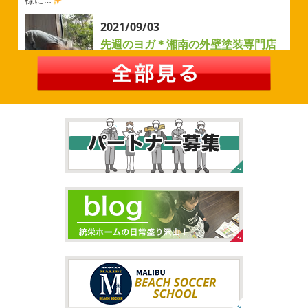
2026/05/02
2021/09/03
自転車
＊横浜・藤沢・寒川・茅
先週のヨガ＊湘南の外壁塗装専門店
ヶ崎・小田原外壁塗装専門店＊
＊
みなさんこんにちは
ＧＷはいかがお
先週のヨガ
はい、可愛い～
ダウンド
過ごしですか？先日は娘と海沿いにある公園で自転車の練
ッグ
はおちゃんだいぶヨガがお上手に
伸ばしてる後ろ
習に行ってきました
今まではキックボード派だったので
に、はおちゃんが積み上げたヨガブロックが
夏休み中で
自転車に興味を示さなかったのですが、お友達の影響で欲
先生の息子さんも
先生2人抱っこすごい
子連れ歓迎ヨ
しいとお願いされたので早速練 ...
ガ、運動の秋
皆様も是非一緒 ...
2026/02/26
2021/09/02
3連休
＊横浜・藤沢・寒川・茅ヶ
大量発生!!!＊湘南の外壁塗装専門店
崎・小田原外壁塗装専門店＊
＊
こんにちは♡今週は3連休明けからのスタ
夏休みが終わったと思ったら、急に寒く
ートでしたね!!皆様連休はいかがお過ごしでしたでしょう
なりましたね
夏休み最後の週末に海へ
日曜日はちょっ
か？私は息子のサッカー遠征の応援に御殿場のほうまで行
と寒かったです
海に入っている時からチクチクするなと
ってきました
暖かくなると思っていたら、強風で思って
思っていたのですが、次の日に身体中が痒い!!チンクイが大
いたよりも寒かったです… ...
量発生しているようです
...
2026/02/12
2021/08/16