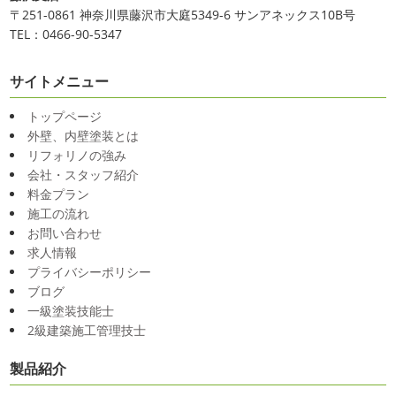
行けるようになりますように…
サリ切りたいとの事だったで数年ぶりの美容院に
30セン
〒251-0861 神奈川県藤沢市大庭5349-6 サンアネックス10B号
チほど切るというこ ...
TEL：0466-90-5347
2020/11/26
2025/03/31
海散歩
＊湘南の外壁塗装専門店＊
夜桜
＊横浜・藤沢・寒川・小田
サイトメニュー
こんにちわ☼最近はグッと気温が下がり寒
くなりましたね
気づけば今年も後一か
原・茅ヶ崎外壁塗装専門店＊
トップページ
月ちょっと(´ﾟдﾟ｀)早い早い
先日の夕散歩
またコロナ
みなさんこんにちは(*^▽^*)
ここ数日
外壁、内壁塗装とは
が危険な感じになってきたので、海にはたくさんの人が来
は真冬の寒さとなりましたがいかがお過ごしですか？
先
リフォリノの強み
てました！！でも、海なら広いのでちょ ...
日は都内の夜桜を観に行きました
例年よりも大分寒いお
会社・スタッフ紹介
花見になりましたがとても綺麗でした(*^_^*)
帰りは人気
2020/11/19
料金プラン
のハンバーガー ...
施工の流れ
海に行きたい…！！！＊湘南の外壁
お問い合わせ
2025/03/27
塗装専門店＊
求人情報
サンシャイン水族館
＊横浜・藤
最近は暖かくて過ごしやすいお天気です
プライバシーポリシー
ね
弊社ライダーの脇祐史君はバリ島に行きました!!私も行
沢・寒川・小田原・茅ヶ崎外壁塗装
ブログ
きたいーーーーー!!!写真が送られてきたら、またアップし
専門店＊
一級塗装技能士
ていきますね
こちらは今回ではなくて以前のバリショッ
みなさんこんにちは(^O^)
花粉がたくさん飛んでいます
2級建築施工管理技士
ト
が、みなさんはいかがお過ごしですか？
笑先日、池袋の
サンシャイン水族館に行きました
外国人の方が多く、
製品紹介
2020/11/12
館内はとても賑わっていました
ここの大きな水槽にはサ
朝活
＊湘南の外壁塗装専門店＊