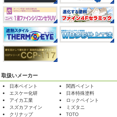
みなさんこんにちは(#^.^#)
もうすぐ８
まだ、はおちゃんと共に修業です
月が終わりますがいかがお過ごしですか？先日、娘と原宿
のベビタピに行ってきました
以前は早朝から大行列だっ
2021/03/02
たので暑い中並ぶ勇気が出なかったのですが予約ができる
it`s new
＊湘南の外壁塗装専門店
ようになっていたので ...
＊
2025/07/28
おはようございます
今日は風が強い
こんな日はお仕事日和です
営業部長のNEW Wet
じゃ
フットサル大会
＊横浜・藤沢・
～んコレクトのマークも入ってる
気温はだいぶ春めいて
寒川・小田原・茅ヶ崎外壁塗装専門
きましたが、まだまだ水は冷たいので、こちらがあれば安
店＊
心
このウェットを着てる ...
みなさんこんにちは(#^.^#)
相変わらず暑い日が続いてい
ますが、いかがお過ごしでしょうか？先日行われた毎年恒
2021/02/12
例、ベルマーレ主催のフットサル大会に大野建装も出場し
Yoga
＊湘南の外壁塗装専門店＊
取扱いメーカー
ました
大野建装は3勝することができました
強
おはようございます
今週ももうおしま
いチ ...
日本ペイント
関西ペイント
いですが、今週はヨガからのスタートで
Happy
小さい足
伸びる～
腕をかなり使いました!!久
2025/07/17
エスケー化研
日本特殊塗料
しぶりのヨガで太陽礼拝をずっとやったので、全身バキバ
誕生日会
＊横浜・藤沢・寒川・
アイカ工業
ロックペイント
キでした
でも最高に気持ち良かったです ...
小田原・茅ヶ崎外壁塗装専門店＊
スズカファイン
ミズタニ
みなさんこんにちは(*^▽^*)
30℃越え
2021/02/01
クリナップ
TOTO