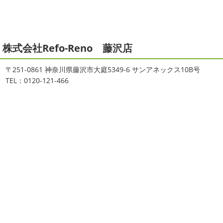
かな～
はおちゃんもうー ...
す。さて、株式会社大野建装では年末年始の休業日につき
まして、下記のとおり休業日とさせていただきます。皆様
2021/04/19
には大変ご迷惑 ...
本日もヨガから
＊湘南の外壁塗装
株式会社Refo-Reno 藤沢店
2025/11/18
専門店＊
湘南の虎
＊横浜・藤沢・寒
おはようございます
ちょっとお久しぶ
〒251-0861 神奈川県藤沢市大庭5349-6 サンアネックス10B号
りのヨガへ
ちょっとご無沙汰のヨガで体がバキバキです
川・茅ヶ崎・小田原外壁塗装専門店
TEL：0120-121-466
伸ばすと気持ち～はおちゃんも日に日に上達しています
＊
♡今日は貸し切りヨガでみっちり見て頂きました
沢山動
みなさんこんにちは(#^.^#)
インフルエンザが大流行して
いたから、はおちゃんはもうお ...
いますが体調など崩していませんか？
今日は湘南ベル
マーレの湘南の虎こと島村さんが本社にいらしてください
2021/04/01
ました(*^▽^*)来年のスポンサー契約の更新をおこない ...
2021初SURF
＊湘南の外壁塗装専
門店＊
2025/09/27
おはようございます
もう4月になってし
シール帳
＊横浜・藤沢・寒川・
まいましたね!!新しい年の始まりです!!頑張っていきましょ
茅ヶ崎・小田原外壁塗装専門店＊
う
おっ
ここはマービスタですね
営業部長久々のサー
みなさんこんにちは(*^▽^*)
だいぶ涼
フレッスンです
久々なので海に入る前にしっかりと身体
しくなって過ごしやすい陽気になってきましたがいかがお
をほぐしてから行きま ...
過ごしですか？
先日、娘とシール帳を作りました
シー
ル帳を作ってからはシール集めにどっぷりハマり中です