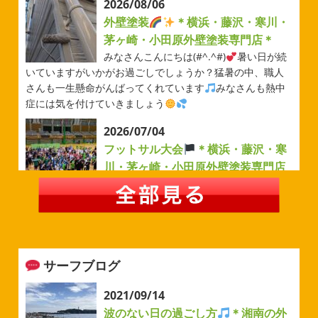
2026/08/06
外壁塗装
＊横浜・藤沢・寒川・
茅ヶ崎・小田原外壁塗装専門店＊
みなさんこんにちは(#^.^#)
暑い日が続
いていますがいかがお過ごしでしょうか？猛暑の中、職人
さんも一生懸命がんばってくれています
みなさんも熱中
症には気を付けていきましょう
2026/07/04
フットサル大会
＊横浜・藤沢・寒
川・茅ヶ崎・小田原外壁塗装専門店
＊
みなさんこんにちは(#^.^#)
例年より過ごしやすい気温が
続いていますがいかがお過ごしでしょうか？先日は毎年恒
例のベルマーレフットサル大会に参加してきました
普段
運動する機会が少ないのでいい運動になりました
来週
サーフブログ
から ...
2026/05/31
2021/09/14
ベルマーレ
＊横浜・藤沢・寒
波のない日の過ごし方
＊湘南の外