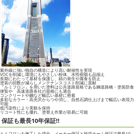
紫外線に強い独自の構造により高い耐候性を実現
VOCを削減し環境にもやさしい粉体、水性樹脂も品揃え
長期にわたって基材を保護し、錆の発生や腐食を防止
塗装の回数が減らしメンテナンスコスト削減に貢献
『ルミフロン』を用いた塗料は公共道路規格である鋼道路橋・塗装防食
便覧や 高速道路各社の規格にも適合
コンクリートや鋼など幅広い基材に密着
多彩なカラー・高光沢からつや消し、自然石調仕上げまで幅広い表現力
可能
低汚染性により美観を保持
リコート性にも優れ、塗替え作業が容易に可能
保証も最長10年保証!!
ルミフロンを施工した場合、メーカー保証と統栄ホーム保証で最長10