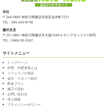
美容院
＊横浜・藤沢・寒川・小田
Bali
＊湘南の外壁塗装専門店＊
原・茅ヶ崎外壁塗装専門店＊
こんにちは!!今日はバリショットを少しだ
本社
け
南国
ウルワツ
海パンで海に入れ
みなさんこんにちは(#^.^#)
4月下旬に
〒244-0845 神奈川県横浜市栄区金井町1531
るって最高ですね
チューブ大好きな脇祐史プロ
まだま
なりどんどん暖かくなってきましたね
先日は娘の美容院
TEL：045-443-8198
だ普通にバリに行く事は難しいですが、早く自由に海外に
に行ってきました
腰まで頑張って伸ばした髪の毛をバッ
藤沢支店
行けるようになりますように…
サリ切りたいとの事だったで数年ぶりの美容院に
30セン
〒251-0861 神奈川県藤沢市大庭5349-6 サンアネックス10B号
チほど切るというこ ...
TEL：0466-90-5347
2020/11/26
2025/03/31
海散歩
＊湘南の外壁塗装専門店＊
夜桜
＊横浜・藤沢・寒川・小田
サイトメニュー
こんにちわ☼最近はグッと気温が下がり寒
くなりましたね
気づけば今年も後一か
原・茅ヶ崎外壁塗装専門店＊
トップページ
月ちょっと(´ﾟдﾟ｀)早い早い
先日の夕散歩
またコロナ
みなさんこんにちは(*^▽^*)
ここ数日
外壁、内壁塗装とは
が危険な感じになってきたので、海にはたくさんの人が来
は真冬の寒さとなりましたがいかがお過ごしですか？
先
リフォリノの強み
てました！！でも、海なら広いのでちょ ...
日は都内の夜桜を観に行きました
例年よりも大分寒いお
会社・スタッフ紹介
花見になりましたがとても綺麗でした(*^_^*)
帰りは人気
2020/11/19
料金プラン
のハンバーガー ...
施工の流れ
海に行きたい…！！！＊湘南の外壁
お問い合わせ
2025/03/27
塗装専門店＊
求人情報
サンシャイン水族館
＊横浜・藤
最近は暖かくて過ごしやすいお天気です
プライバシーポリシー
ね
弊社ライダーの脇祐史君はバリ島に行きました!!私も行
沢・寒川・小田原・茅ヶ崎外壁塗装