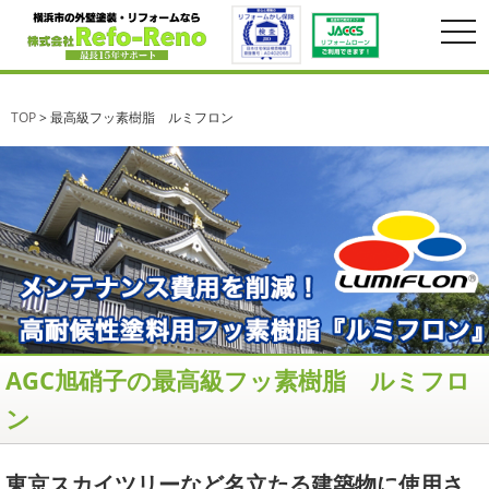
togg
navi
TOP
>
最高級フッ素樹脂 ルミフロン
AGC旭硝子の最高級フッ素樹脂 ルミフロ
ン
東京スカイツリーなど名立たる建築物に使用さ