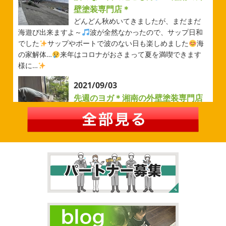
川・茅ヶ崎・小田原外壁塗装専門店
壁塗装専門店＊
＊
どんどん秋めいてきましたが、まだまだ
みなさんこんにちは(#^.^#)
先日は試合の応援に行ったの
海遊び出来ますよ～
波が全然なかったので、サップ日和
でその時の写真を載せようと思います
今シーズン初の応
でした
サップやボートで波のない日も楽しめました
海
援(*^▽^*)弊社の新しい担当のキクチさんにも会えました
の家解体…
来年はコロナがおさまって夏を満喫できます
今シーズンもよろしくお願いいたします
様に…
2026/05/02
2021/09/03
自転車
＊横浜・藤沢・寒川・茅
先週のヨガ＊湘南の外壁塗装専門店
ヶ崎・小田原外壁塗装専門店＊
＊
みなさんこんにちは
ＧＷはいかがお
先週のヨガ
はい、可愛い～
ダウンド
過ごしですか？先日は娘と海沿いにある公園で自転車の練
ッグ
はおちゃんだいぶヨガがお上手に
伸ばしてる後ろ
習に行ってきました
今まではキックボード派だったので
に、はおちゃんが積み上げたヨガブロックが
夏休み中で
自転車に興味を示さなかったのですが、お友達の影響で欲
先生の息子さんも
先生2人抱っこすごい
子連れ歓迎ヨ
しいとお願いされたので早速練 ...
ガ、運動の秋
皆様も是非一緒 ...
2026/02/26
2021/09/02
3連休
＊横浜・藤沢・寒川・茅ヶ
大量発生!!!＊湘南の外壁塗装専門店
崎・小田原外壁塗装専門店＊
＊
こんにちは♡今週は3連休明けからのスタ
夏休みが終わったと思ったら、急に寒く