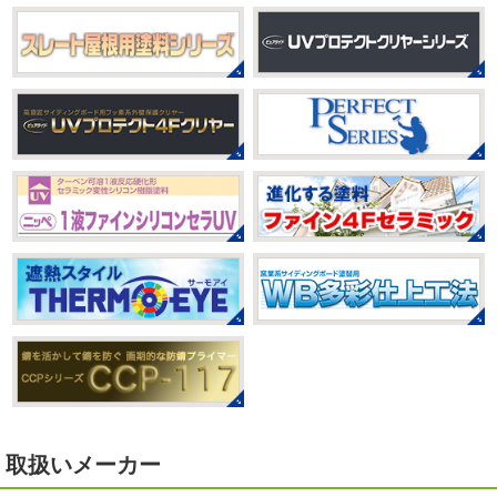
2021/03/23
私の小学生の頃に流行っ ...
ヨガヨガ～♡＊湘南の外壁塗装専門
店＊
2025/08/30
本日もこちらから
ヨガ日和
はおちゃ
ベビタピ
＊横浜・藤沢・寒川・
んも
柔らかくて羨ましい
先生のダウンドッグ綺麗～
小田原・茅ヶ崎外壁塗装専門店＊
いつか私もこんなキレイになれるように頑張ります
今は
みなさんこんにちは(#^.^#)
もうすぐ８
まだ、はおちゃんと共に修業です
月が終わりますがいかがお過ごしですか？先日、娘と原宿
のベビタピに行ってきました
以前は早朝から大行列だっ
2021/03/02
たので暑い中並ぶ勇気が出なかったのですが予約ができる
it`s new
＊湘南の外壁塗装専門店
ようになっていたので ...
＊
2025/07/28
おはようございます
今日は風が強い
こんな日はお仕事日和です
営業部長のNEW Wet
じゃ
フットサル大会
＊横浜・藤沢・
～んコレクトのマークも入ってる
気温はだいぶ春めいて
寒川・小田原・茅ヶ崎外壁塗装専門
きましたが、まだまだ水は冷たいので、こちらがあれば安
店＊
心
このウェットを着てる ...
みなさんこんにちは(#^.^#)
相変わらず暑い日が続いてい
ますが、いかがお過ごしでしょうか？先日行われた毎年恒
2021/02/12
例、ベルマーレ主催のフットサル大会に大野建装も出場し
Yoga
＊湘南の外壁塗装専門店＊
取扱いメーカー
ました
大野建装は3勝することができました
強
おはようございます
今週ももうおしま
いチ ...