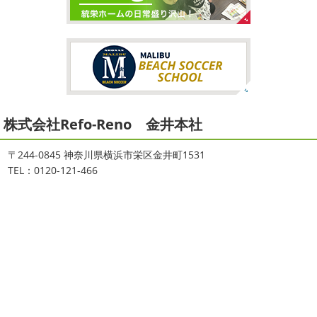
ートでしたね!!皆様連休はいかがお過ごしでしたでしょう
なりましたね
夏休み最後の週末に海へ
日曜日はちょっ
か？私は息子のサッカー遠征の応援に御殿場のほうまで行
と寒かったです
海に入っている時からチクチクするなと
ってきました
暖かくなると思っていたら、強風で思って
思っていたのですが、次の日に身体中が痒い!!チンクイが大
いたよりも寒かったです… ...
量発生しているようです
...
2026/02/12
2021/08/16
2026
初雪
＊横浜・藤沢・寒川・
ヨガ
＊湘南の外壁塗装専門店＊
小田原・茅ヶ崎外壁塗装専門店＊
株式会社Refo-Reno 金井本社
大変ご無沙汰しております
色々仕事
が立て込みブログ更新出来ずでした
お
ご無沙汰しております
少し更新してな
盆休みも頂き、今日からお仕事です
お仕事一発目はこち
い間に2026年も1か月半がたとうとしていますね
改めま
〒244-0845 神奈川県横浜市栄区金井町1531
らへ？？？どこだかわかりますか？そうです
マービスタ
して…本年もどうぞよろしくお願いいたします
先日は神
TEL：0120-121-466
でヨガからのスタート
最高の仕事始まり
お休 ...
奈川でも雪が降りましたね
近所の公園も雪が積もってい
て子供たちは大喜び
寒い ...
2021/06/28
2025/12/27
サーフレッスン
＊湘南の外壁塗
年末年始のお知らせ＊横浜・藤沢・
装専門店＊
寒川・小田原・茅ヶ崎外壁塗装専門
ご無沙汰しております
ちょっとお久し
ぶりのサーフブログです
営業部長もお久しぶりのサーフ
店＊
ィンです!!まずはマービスタでストレッチ
今日ははおちゃ
拝啓 師走の候、ますますご健勝のこととお喜び申し上げ
んも一緒に
しっかり体をほぐします。パパなにしてるの
ます。平素は格別のご高配を賜り、厚くお礼申し上げま