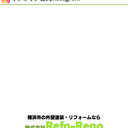
ヨガにも行けず、ウズウズ ...
2025/05/24
ピオニー
＊横浜・藤沢・寒川・茅
2020/12/14
ヶ崎・小田原外壁塗装専門店＊
今日の朝活
＊湘南の外壁塗装専門
みなさんこんにちは(*^▽^*)
徐々に夏
店＊
の陽気になりつつありますが、いかがお過ごしでしょう
今日はこちらからスタート
マービスタ
か？
我が家では芍薬の季節になったので沢山お取り寄せ
クリスマス仕様
今日はみんなでヨガ～
お久しぶりの
しました
1年のうちの1か月程の間しか出回らないお花
Aちゃん
はおちゃんも一緒に
事務員みな背中バキバキ
なので芍薬がお花屋さん ...
です
はおちゃんおさまる
今日でヨガ納めです!!来年も
沢山ヨガしたいので、先生よ ...
2025/04/29
ダブルトーン塗装
＊横浜・藤沢・
2020/12/11
寒川・小田原・茅ヶ崎外壁塗装専門
先日のサーフレッスン
＊湘南の
店＊
外壁塗装専門店＊
みなさんこんにちは(*^▽^*)
日中は暖かいですが夜はま
こんにちは
あっという間に12月も10日
だ冷え込みますね
今日はダブルトーン塗装を紹介したい
をすぎてしまい、今年も残す所3週間あまり
早い！！早す
と思います
とってもオシャレですね
このような2色
ぎる
コロナがまた蔓延していますが、体調管理に気をつ
使いでオシャレに仕上げることもできますのでお気軽にお
けて行きましょー
さてさて、先日のサーフレッスン
ち
問合せ ...
ょっとご無沙汰で営業部 ...
2025/04/24
2020/11/30